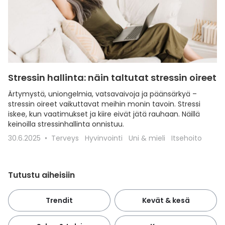
Stressin hallinta: näin taltutat stressin oireet
Ärtymystä, uniongelmia, vatsavaivoja ja päänsärkyä –
stressin oireet vaikuttavat meihin monin tavoin. Stressi
iskee, kun vaatimukset ja kiire eivät jätä rauhaan. Näillä
keinoilla stressinhallinta onnistuu.
30.6.2025
Terveys
Hyvinvointi
Uni & mieli
Itsehoito
Tutustu aiheisiin
Trendit
Kevät & kesä