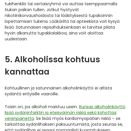
tukihenkilö tai vertaisryhmä voi auttaa tsemppaamalla
tiukan paikan tullen. Jotkut hyötyvät
nikotiinikorvaushoidosta tai lääkityksestä tupakoinnin
lopettamisen tukena. Lääkäriltä tai apteekista voit kysyä
lisää. Satunnaisen repsahduksenkaan ei tarvitse pilata
hyvin alkanutta tupakkalakkoa, aina voit aloittaa
uudestaan.
5. Alkoholissa kohtuus
kannattaa
Kohtuullinen ja satunnainen alkoholinkäyttö ei altista
sydäntä erityisille vaaroille.
Toisin on, jos alkoholi maistuu usein.
Runsas alkoholinkäyttö
lisää sydäninfarktin ja eteisvärinän riskiä sekä kohottaa
verenpainetta
. Se lisää myös kardiomyopatian riskiä – se
tarkoittaa sydänlihaksen paksuuntumista, josta seuraa se,
että sydänlihas ei reagoi normaalisti kuormitukseen.