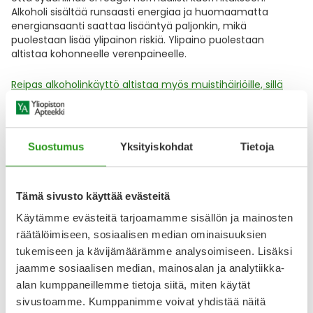
Alkoholi sisältää runsaasti energiaa ja huomaamatta
energiansaanti saattaa lisääntyä paljonkin, mikä
puolestaan lisää ylipainon riskiä. Ylipaino puolestaan
altistaa kohonneelle verenpaineelle.
Reipas alkoholinkäyttö altistaa myös muistihäiriöille, sillä
jatkuva runsas alkoholin juominen aiheuttaa muutoksia
hermokudoksessa.
Lisäksi
alkoholi rikkoo unen rakennetta
sekä huonontaa unen laatua, jolloin unen palauttava
vaikutus heikkenee.
Suostumus
Yksityiskohdat
Tietoja
Ei ole tiettyä pistettä, jossa alkoholinkäyttö muuttuisi
vaarattomasta erityisen haitalliseksi. Alkoholin haitat
Tämä sivusto käyttää evästeitä
lisääntyvät suorassa suhteessa määrään, jonka juot.
Käytämme evästeitä tarjoamamme sisällön ja mainosten
räätälöimiseen, sosiaalisen median ominaisuuksien
6. Pidä hampaistasi huolta
tukemiseen ja kävijämäärämme analysoimiseen. Lisäksi
jaamme sosiaalisen median, mainosalan ja analytiikka-
alan kumppaneillemme tietoja siitä, miten käytät
Parodontiitti tarkoittaa hampaan kiinnityskudostulehdusta
.
sivustoamme. Kumppanimme voivat yhdistää näitä
Hoitamaton parodontiitti ylläpitää tulehdustilaa