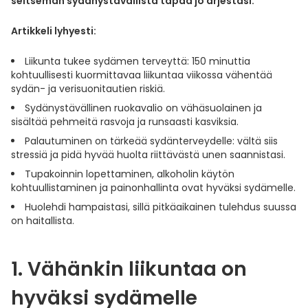
seitsemän sydänystävällistä tapaa jo arjestasi.
Yleis
Artikkeli lyhyesti:
Lapset
Vartalon ihonhoito
Nesteytysvalmisteet
Kurkkukipu
Virts
Umme
Liikunta tukee sydämen terveyttä: 150 minuttia
Matkailu
YA-tuotesarja
Omega-3 ja rasvahapot
Lihas- ja nivelkipu
Virts
kohtuullisesti kuormittavaa liikuntaa viikossa vähentää
Vitam
sydän- ja verisuonitautien riskiä.
Raskaus, äitiys ja vauvan hoito
Proteiini ja muut lisäravinteet
Närästys
Sydänystävällinen ruokavalio on vähäsuolainen ja
sisältää pehmeitä rasvoja ja runsaasti kasviksia.
Palautuminen on tärkeää sydänterveydelle: vältä siis
Silmät, korvat ja nenä
Rauta ja rautalisät
Peräpukamat
stressiä ja pidä hyvää huolta riittävästä unen saannistasi.
Tupakoinnin lopettaminen, alkoholin käytön
Suunhoito
Ravitsemus
Päänsärky
kohtuullistaminen ja painonhallinta ovat hyväksi sydämelle.
Huolehdi hampaistasi, sillä pitkäaikainen tulehdus suussa
Sydän ja verenkierto
Sinkki
Ripuli
on haitallista.
Testit, mittarit ja laitteet
Ubikinoni - koentsyymi Q10
Suun kuivuminen
1. Vähänkin liikuntaa on
Tupakoinnin lopettaminen
Urheilu ja tarvikkeet
Syyhy
hyväksi sydämelle