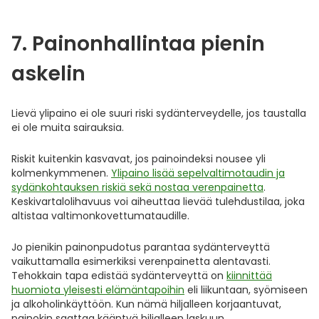
7. Painonhallintaa pienin
askelin
Lievä ylipaino ei ole suuri riski sydänterveydelle, jos taustalla
ei ole muita sairauksia.
Riskit kuitenkin kasvavat, jos painoindeksi nousee yli
kolmenkymmenen.
Ylipaino lisää sepelvaltimotaudin ja
sydänkohtauksen riskiä sekä nostaa verenpainetta
.
Keskivartalolihavuus voi aiheuttaa lievää tulehdustilaa, joka
altistaa valtimonkovettumataudille.
Jo pienikin painonpudotus parantaa sydänterveyttä
vaikuttamalla esimerkiksi verenpainetta alentavasti.
Tehokkain tapa edistää sydänterveyttä on
kiinnittää
huomiota yleisesti elämäntapoihin
eli liikuntaan, syömiseen
ja alkoholinkäyttöön. Kun nämä hiljalleen korjaantuvat,
painokin saattaa kääntyä hiljalleen laskuun.