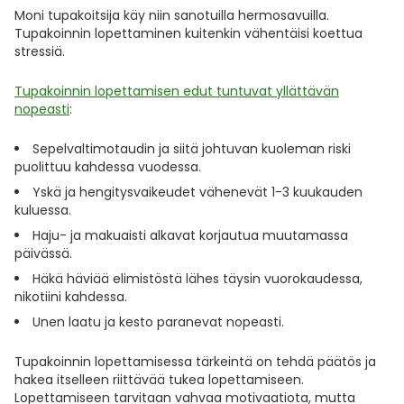
Moni tupakoitsija käy niin sanotuilla hermosavuilla.
Tupakoinnin lopettaminen kuitenkin vähentäisi koettua
stressiä.
Tupakoinnin lopettamisen edut tuntuvat yllättävän
nopeasti
:
Sepelvaltimotaudin ja siitä johtuvan kuoleman riski
puolittuu kahdessa vuodessa.
Yskä ja hengitysvaikeudet vähenevät 1-3 kuukauden
kuluessa.
Haju- ja makuaisti alkavat korjautua muutamassa
päivässä.
Häkä häviää elimistöstä lähes täysin vuorokaudessa,
nikotiini kahdessa.
Unen laatu ja kesto paranevat nopeasti.
Tupakoinnin lopettamisessa tärkeintä on tehdä päätös ja
hakea itselleen riittävää tukea lopettamiseen.
Lopettamiseen tarvitaan vahvaa motivaatiota, mutta