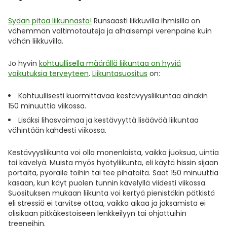
Ulkoilu
Vitamiinit
Syylät ja känsät
Sydän pitää liikunnasta!
Runsaasti liikkuvilla ihmisillä on
vähemmän valtimotauteja ja alhaisempi verenpaine kuin
Uni ja mieli
YA-tuotesarja
Täit
vähän liikkuvilla.
Jo hyvin
kohtuullisella määrällä liikuntaa on hyviä
Vatsa
Ummetus
vaikutuksia terveyteen
.
Liikuntasuositus
on:
Yskä
Kohtuullisesti kuormittavaa kestävyysliikuntaa ainakin
150 minuuttia viikossa.
Äänen käheys
Lisäksi lihasvoimaa ja kestävyyttä lisäävää liikuntaa
vähintään kahdesti viikossa.
Kestävyysliikunta voi olla monenlaista, vaikka juoksua, uintia
tai kävelyä. Muista myös hyötyliikunta, eli käytä hissin sijaan
portaita, pyöräile töihin tai tee pihatöitä. Saat 150 minuuttia
kasaan, kun käyt puolen tunnin kävelyllä viidesti viikossa.
Suosituksen mukaan liikunta voi kertyä pienistäkin pätkistä
eli stressiä ei tarvitse ottaa, vaikka aikaa ja jaksamista ei
olisikaan pitkäkestoiseen lenkkeilyyn tai ohjattuihin
treeneihin.