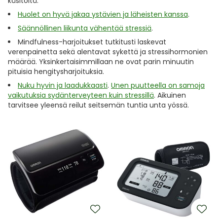
käsitöitä.
Huolet on hyvä jakaa ystävien ja läheisten kanssa
.
Säännöllinen liikunta vähentää stressiä
.
Mindfulness-harjoitukset tutkitusti laskevat
verenpainetta sekä alentavat sykettä ja stressihormonien
määrää. Yksinkertaisimmillaan ne ovat parin minuutin
pituisia hengitysharjoituksia.
Nuku hyvin ja laadukkaasti
.
Unen puutteella on samoja
vaikutuksia sydänterveyteen kuin stressillä
. Aikuinen
tarvitsee yleensä reilut seitsemän tuntia unta yössä.