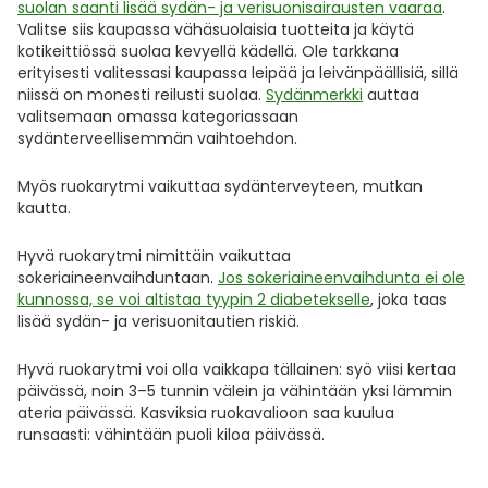
suolan saanti lisää sydän- ja verisuonisairausten vaaraa
.
Valitse siis kaupassa vähäsuolaisia tuotteita ja käytä
kotikeittiössä suolaa kevyellä kädellä. Ole tarkkana
erityisesti valitessasi kaupassa leipää ja leivänpäällisiä, sillä
niissä on monesti reilusti suolaa.
Sydänmerkki
auttaa
valitsemaan omassa kategoriassaan
sydänterveellisemmän vaihtoehdon.
Myös ruokarytmi vaikuttaa sydänterveyteen, mutkan
kautta.
Hyvä ruokarytmi nimittäin vaikuttaa
sokeriaineenvaihduntaan.
Jos sokeriaineenvaihdunta ei ole
kunnossa, se voi altistaa tyypin 2 diabetekselle
, joka taas
lisää sydän- ja verisuonitautien riskiä.
Hyvä ruokarytmi voi olla vaikkapa tällainen: syö viisi kertaa
päivässä, noin 3–5 tunnin välein ja vähintään yksi lämmin
ateria päivässä. Kasviksia ruokavalioon saa kuulua
runsaasti: vähintään puoli kiloa päivässä.