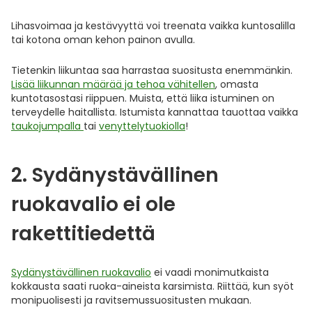
Lihasvoimaa ja kestävyyttä voi treenata vaikka kuntosalilla
tai kotona oman kehon painon avulla.
Tietenkin liikuntaa saa harrastaa suositusta enemmänkin.
Lisää liikunnan määrää ja tehoa vähitellen
, omasta
kuntotasostasi riippuen. Muista, että liika istuminen on
terveydelle haitallista. Istumista kannattaa tauottaa vaikka
taukojumpalla
tai
venyttelytuokiolla
!
2. Sydänystävällinen
ruokavalio ei ole
rakettitiedettä
Sydänystävällinen ruokavalio
ei vaadi monimutkaista
kokkausta saati ruoka-aineista karsimista. Riittää, kun syöt
monipuolisesti ja ravitsemussuositusten mukaan.