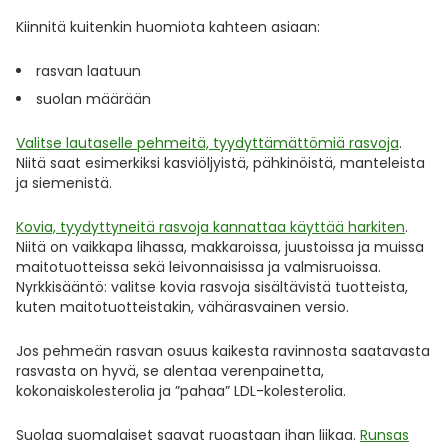
Kiinnitä kuitenkin huomiota kahteen asiaan:
rasvan laatuun
suolan määrään
Valitse lautaselle pehmeitä, tyydyttämättömiä rasvoja
.
Niitä saat esimerkiksi kasviöljyistä, pähkinöistä, manteleista
ja siemenistä.
Kovia, tyydyttyneitä rasvoja kannattaa käyttää harkiten
.
Niitä on vaikkapa lihassa, makkaroissa, juustoissa ja muissa
maitotuotteissa sekä leivonnaisissa ja valmisruoissa.
Nyrkkisääntö: valitse kovia rasvoja sisältävistä tuotteista,
kuten maitotuotteistakin, vähärasvainen versio.
Jos pehmeän rasvan osuus kaikesta ravinnosta saatavasta
rasvasta on hyvä, se alentaa verenpainetta,
kokonaiskolesterolia ja ”pahaa” LDL-kolesterolia.
Suolaa suomalaiset saavat ruoastaan ihan liikaa.
Runsas