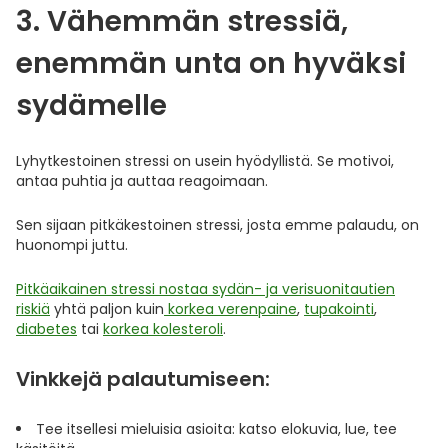
3. Vähemmän stressiä,
enemmän unta on hyväksi
sydämelle
Lyhytkestoinen stressi on usein hyödyllistä. Se motivoi,
antaa puhtia ja auttaa reagoimaan.
Sen sijaan pitkäkestoinen stressi, josta emme palaudu, on
huonompi juttu.
Pitkäaikainen stressi nostaa sydän- ja verisuonitautien
riskiä
yhtä paljon kuin
korkea verenpaine
,
tupakointi
,
diabetes
tai
korkea kolesteroli
.
Vinkkejä palautumiseen:
Tee itsellesi mieluisia asioita: katso elokuvia, lue, tee