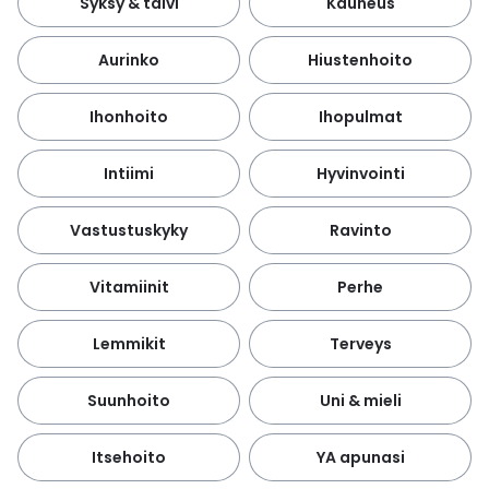
Syksy & talvi
Kauneus
Aurinko
Hiustenhoito
Ihonhoito
Ihopulmat
Intiimi
Hyvinvointi
Vastustuskyky
Ravinto
Vitamiinit
Perhe
Lemmikit
Terveys
Suunhoito
Uni & mieli
Itsehoito
YA apunasi