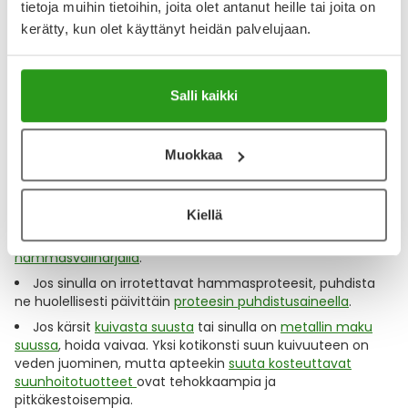
tietoja muihin tietoihin, joita olet antanut heille tai joita on
elimistössä.
kerätty, kun olet käyttänyt heidän palvelujaan.
Suurentuneet tulehdusarvot ja parodontiittiin liittyvät
bakteerit nostavat sydäninfarktin ja valtimotaudin riskiä.
Salli kaikki
Hoida siis hampaita ja suuta näin:
Muokkaa
Harjaa hampaat kaksi kertaa päivässä
fluorihammastahnalla
.
Sähköhammasharjalla puhdistat
hampaat paljon perusteellisemmin
kuin perinteisellä
mekaanisella hammasharjalla!
Kiellä
Puhdista hammasvälit
päivittäin
lankaamalla tai
hammasväliharjalla
.
Jos sinulla on irrotettavat hammasproteesit, puhdista
ne huolellisesti päivittäin
proteesin puhdistusaineella
.
Jos kärsit
kuivasta suusta
tai sinulla on
metallin maku
suussa
, hoida vaivaa. Yksi kotikonsti suun kuivuuteen on
veden juominen, mutta apteekin
suuta kosteuttavat
suunhoitotuotteet
ovat tehokkaampia ja
pitkäkestoisempia.