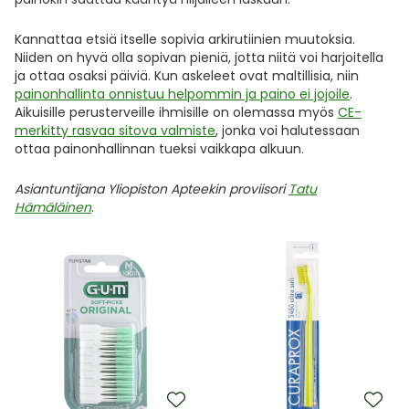
Kannattaa etsiä itselle sopivia arkirutiinien muutoksia.
Niiden on hyvä olla sopivan pieniä, jotta niitä voi harjoitella
ja ottaa osaksi päiviä. Kun askeleet ovat maltillisia, niin
painonhallinta onnistuu helpommin ja paino ei jojoile
.
Aikuisille perusterveille ihmisille on olemassa myös
CE-
merkitty rasvaa sitova valmiste
, jonka voi halutessaan
ottaa painonhallinnan tueksi vaikkapa alkuun.
Asiantuntijana Yliopiston Apteekin proviisori
Tatu
Hämäläinen
.