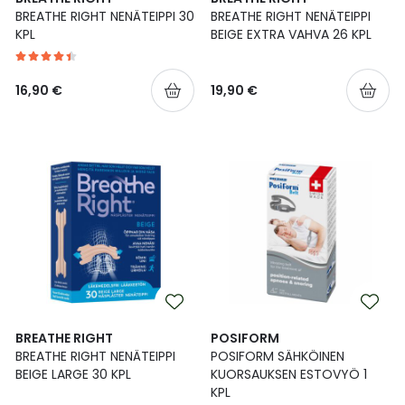
BREATHE RIGHT NENÄTEIPPI 30
BREATHE RIGHT NENÄTEIPPI
Ulkoilu
Vitamiinit
Syylät ja känsät
KPL
BEIGE EXTRA VAHVA 26 KPL
Uni ja mieli
YA-tuotesarja
Täit
16,90 €
19,90 €
Vatsa
Ummetus
Yskä
Äänen käheys
BREATHE RIGHT
POSIFORM
BREATHE RIGHT NENÄTEIPPI
POSIFORM SÄHKÖINEN
BEIGE LARGE 30 KPL
KUORSAUKSEN ESTOVYÖ 1
KPL