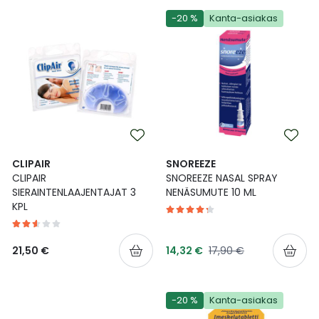
-20 %
Kanta-asiakas
CLIPAIR
SNOREEZE
CLIPAIR
SNOREEZE NASAL SPRAY
SIERAINTENLAAJENTAJAT 3
NENÄSUMUTE 10 ML
KPL
Tarjoushinta
Normaalihinta
21,50 €
14,32 €
17,90 €
-20 %
Kanta-asiakas