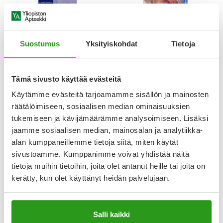
Suostumus
Yksityiskohdat
Tietoja
SNOREEZE
SOMNOLIS
SNOREEZE SIERAINTEN
SOMNOLIS KUORSAUSKISKO 1
LAAJENNIN 2 KPL
KPL
Tämä sivusto käyttää evästeitä
Käytämme evästeitä tarjoamamme sisällön ja mainosten
Tarjoushinta
Normaalihinta
11,12 €
13,90 €
37,50 €
räätälöimiseen, sosiaalisen median ominaisuuksien
tukemiseen ja kävijämäärämme analysoimiseen. Lisäksi
jaamme sosiaalisen median, mainosalan ja analytiikka-
alan kumppaneillemme tietoja siitä, miten käytät
Miten kuorsauksen saa
sivustoamme. Kumppanimme voivat yhdistää näitä
loppumaan?
tietoja muihin tietoihin, joita olet antanut heille tai joita on
kerätty, kun olet käyttänyt heidän palvelujaan.
Kuorsaaminen häiritsee vieressä nukkuvaa petikaveria eikä
kuorsaamisesta yleensä ole haittaa itse kuorsaajalle. Moni
Salli kaikki
suojautuu puolison kuorsaukselta käyttämällä öisin