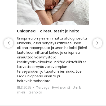
Uniapnea – oireet, testit ja hoito
Paremp
Uniapnea on yleinen, mutta alidiagnosoitu
Lähes j
unihäiriö, jossa hengitys katkeilee unen
kärsiny
aikana. Hapenpuute ja unen heikoksi jäävä
unihäiri
laatu kuormittavat kehoa ja uniapnea
häiriöte
aiheuttaa väsymystä ja
voivat 
keskittymisvaikeuksia. Pitkällä aikavälillä se
kuitenk
kasvattaa myös vakavampien
huolloll
terveysriskien ja tapaturmien riskiä. Lue
toimia, 
lisää uniapnean oireista ja
omaa n
hoitovaihtoehdoista!
asiantu
paremm
18.3.2025
Terveys
Hyvinvointi
Uni &
mieli
Itsehoito
19.3.20
Uni & mi