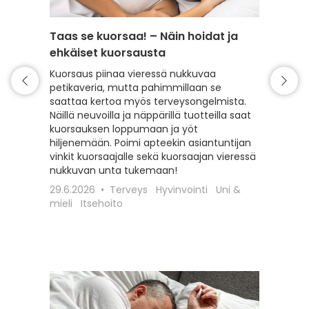
Taas se kuorsaa! – Näin hoidat ja
Univai
ehkäiset kuorsausta
öitä? 
parem
Kuorsaus piinaa vieressä nukkuvaa
petikaveria, mutta pahimmillaan se
Arjessa
saattaa kertoa myös terveysongelmista.
tekijät,
Näillä neuvoilla ja näppärillä tuotteilla saat
paranta
kuorsauksen loppumaan ja yöt
vireysta
hiljenemään. Poimi apteekin asiantuntijan
kokonais
vinkit kuorsaajalle sekä kuorsaajan vieressä
uni aut
nukkuvan unta tukemaan!
rasituk
seuraav
29.6.2026
Terveys
Hyvinvointi
Uni &
kahdeksa
mieli
Itsehoito
ja takla
19.12.20
mieli