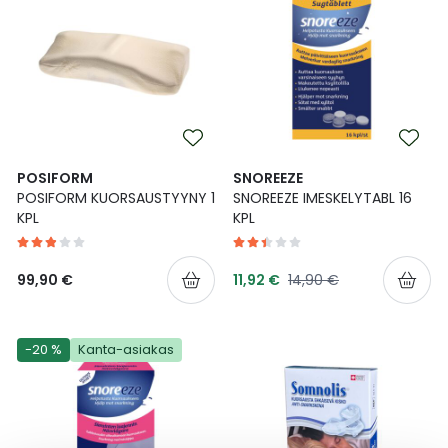
POSIFORM
SNOREEZE
POSIFORM KUORSAUSTYYNY 1
SNOREEZE IMESKELYTABL 16
KPL
KPL
Tarjoushinta
Normaalihinta
99,90 €
11,92 €
14,90 €
-20 %
Kanta-asiakas