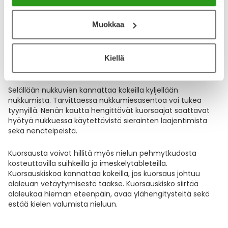
laadukkaita melua suodattavia korvatulppia, jotka
vaimentavat tehokkaasti kuorsausääntä ja mahdollistavat
Muokkaa
vieressä nukkuvalle paremmat unet.
Miten kuorsausta voi estää?
Kiellä
Selällään nukkuvien kannattaa kokeilla kyljellään
nukkumista. Tarvittaessa nukkumiesasentoa voi tukea
tyynyillä. Nenän kautta hengittävät kuorsaajat saattavat
hyötyä nukkuessa käytettävistä sierainten laajentimista
sekä nenäteipeistä.
Kuorsausta voivat hillitä myös nielun pehmytkudosta
kosteuttavilla suihkeilla ja imeskelytableteilla.
Kuorsauskiskoa kannattaa kokeilla, jos kuorsaus johtuu
alaleuan vetäytymisestä taakse. Kuorsauskisko siirtää
alaleukaa hieman eteenpäin, avaa ylähengitysteitä sekä
estää kielen valumista nieluun.