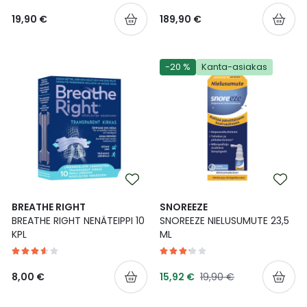
19,90 €
189,90 €
-20 %
Kanta-asiakas
BREATHE RIGHT
SNOREEZE
BREATHE RIGHT NENÄTEIPPI 10
SNOREEZE NIELUSUMUTE 23,5
KPL
ML
Tarjoushinta
Normaalihinta
8,00 €
15,92 €
19,90 €