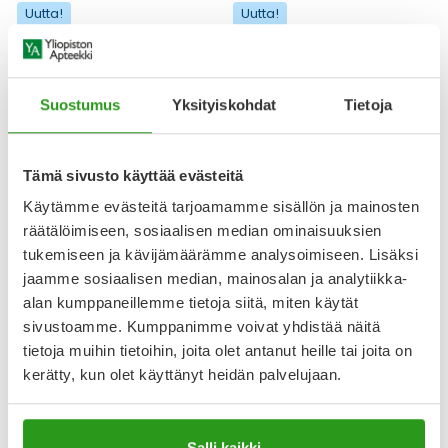
Uutta!
Uutta!
Suostumus
Yksityiskohdat
Tietoja
Tämä sivusto käyttää evästeitä
Käytämme evästeitä tarjoamamme sisällön ja mainosten
ICONFIT
ICONFIT
räätälöimiseen, sosiaalisen median ominaisuuksien
ICONFIT SUPERFOODS MSM
ICONFIT SUPERFOODS
tukemiseen ja kävijämäärämme analysoimiseen. Lisäksi
POWDER 150 G
ORGANIC HEMP PROTEIN 50%
200 G
jaamme sosiaalisen median, mainosalan ja analytiikka-
alan kumppaneillemme tietoja siitä, miten käytät
6,90 €
6,90 €
sivustoamme. Kumppanimme voivat yhdistää näitä
tietoja muihin tietoihin, joita olet antanut heille tai joita on
kerätty, kun olet käyttänyt heidän palvelujaan.
Uutta!
Uutta!
Salli kaikki