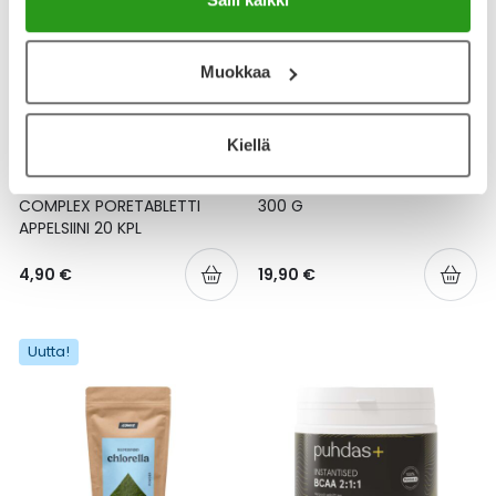
Muokkaa
Kiellä
PULS NUTRITION
ICONFIT
PULS GOOD MORNING
ICONFIT CLA POWDER PET
COMPLEX PORETABLETTI
300 G
APPELSIINI 20 KPL
4,90 €
19,90 €
Uutta!