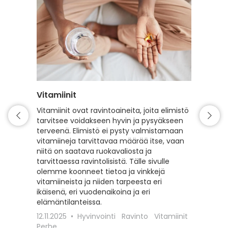
Vitamiinit
Verenp
Vitamiinit ovat ravintoaineita, joita elimistö
Verenpa
tarvitsee voidakseen hyvin ja pysyäkseen
Elämänta
terveenä. Elimistö ei pysty valmistamaan
millaisi
vitamiineja tarvittavaa määrää itse, vaan
Lue lisä
niitä on saatava ruokavaliosta ja
kohonne
tarvittaessa ravintolisistä. Tälle sivulle
mittaat 
olemme koonneet tietoa ja vinkkejä
23.6.20
vitamiineista ja niiden tarpeesta eri
Itsehoit
ikäisenä, eri vuodenaikoina ja eri
elämäntilanteissa.
12.11.2025
Hyvinvointi
Ravinto
Vitamiinit
Perhe