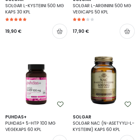
SOLGAR L-KYSTEIINI 500 MG
SOLGAR L-ARGINIINI 500 MG
Ulkoilu
Vitamiinit
Syylät ja känsät
KAPS 30 KPL
VEGICAPS 50 KPL
Uni ja mieli
YA-tuotesarja
Täit
19,90 €
17,90 €
Vatsa
Ummetus
Yskä
Äänen käheys
PUHDAS+
SOLGAR
PUHDAS+ 5-HTP 100 MG
SOLGAR NAC (N-ASETYYLI-L-
VEGEKAPS 60 KPL
KYSTEIINI) KAPS 60 KPL