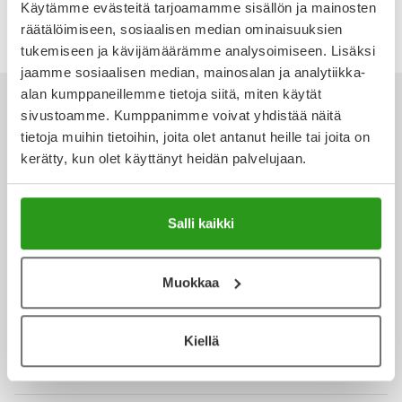
Käytämme evästeitä tarjoamamme sisällön ja mainosten
Ulkoilu
Vitamiinit
Syylät ja känsät
räätälöimiseen, sosiaalisen median ominaisuuksien
tukemiseen ja kävijämäärämme analysoimiseen. Lisäksi
Uni ja mieli
YA-tuotesarja
Täit
jaamme sosiaalisen median, mainosalan ja analytiikka-
alan kumppaneillemme tietoja siitä, miten käytät
Vatsa
Ummetus
sivustoamme. Kumppanimme voivat yhdistää näitä
tietoja muihin tietoihin, joita olet antanut heille tai joita on
kerätty, kun olet käyttänyt heidän palvelujaan.
Yskä
Ota yhteyttä
Äänen käheys
Salli kaikki
Verkkoapteekki
Muokkaa
Kiellä
Ajankohtaista