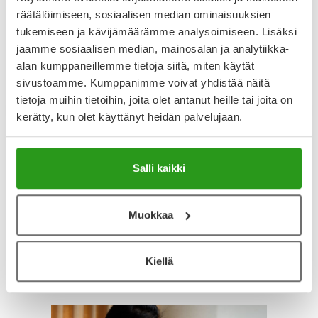
räätälöimiseen, sosiaalisen median ominaisuuksien
tukemiseen ja kävijämäärämme analysoimiseen. Lisäksi
jaamme sosiaalisen median, mainosalan ja analytiikka-
Koronatesti kotona – 11 kysymystä
Influen
alan kumppaneillemme tietoja siitä, miten käytät
koronaviruksen pikatesteistä
tarttu
sivustoamme. Kumppanimme voivat yhdistää näitä
tietoja muihin tietoihin, joita olet antanut heille tai joita on
Kotona tehtävä koronatesti kertoo noin
Influens
kerätty, kun olet käyttänyt heidän palvelujaan.
vartissa, oletko saanut
jonka a
koronavirustartunnan. Terveydenhuollon
virukset
koronatestejä täydentävät kotitestit saat
joista 
kätevästi Yliopiston Apteekista. Lue, miten
merkitt
Salli kaikki
pikatestit toimivat, kenelle ne sopivat – ja
Taudin o
voiko testin antamaan tulokseen luottaa.
vakaviin
johtaa v
24.6.2025
Terveys
Itsehoito
Muokkaa
Influen
huhtiku
epidemi
Kiellä
19.2.20
Vastust