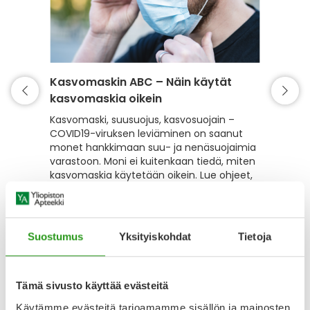
Kasvomaskin ABC – Näin käytät
Kasvom
kasvomaskia oikein
finnit,
Kasvomaski, suusuojus, kasvosuojain –
Finni le
COVID19-viruksen leviäminen on saanut
Kasvoma
monet hankkimaan suu- ja nenäsuojaimia
Lue kosm
varastoon. Moni ei kuitenkaan tiedä, miten
hoidat 
kasvomaskia käytetään oikein. Lue ohjeet,
maskin 
miten käytät maskia oikein ja vältät
7.2.202
yleisimmät virheet.
Itsehoit
1.2.2025
Terveys
Suostumus
Yksityiskohdat
Tietoja
Tämä sivusto käyttää evästeitä
Käytämme evästeitä tarjoamamme sisällön ja mainosten