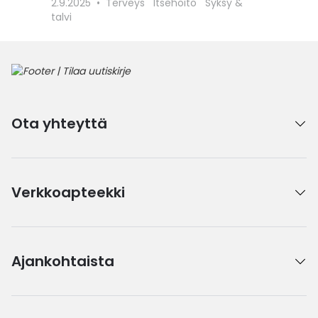
2.9.2025
Terveys
Itsehoito
Syksy &
talvi
Ota yhteyttä
Verkkoapteekki
Ajankohtaista