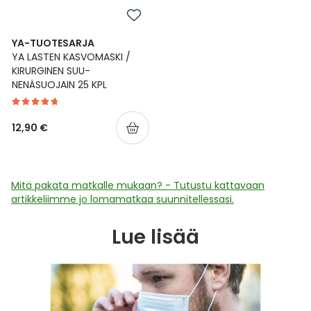
Ulkoilu
Vitamiinit
Syylät ja känsät
YA-TUOTESARJA
Uni ja mieli
YA-tuotesarja
Täit
YA LASTEN KASVOMASKI /
KIRURGINEN SUU-
NENÄSUOJAIN 25 KPL
Vatsa
Ummetus
Yskä
12,90 €
Äänen käheys
Mitä pakata matkalle mukaan? - Tutustu kattavaan
artikkeliimme jo lomamatkaa suunnitellessasi.
Lue lisää