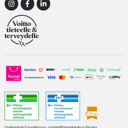
Instagram
Facebook
Linkedin
Lääkealan turvallisuus- ja kehittämiskeskus Fimea