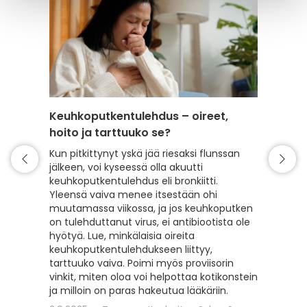
Keuhkoputkentulehdus – oireet,
Poskio
hoito ja tarttuuko se?
millä o
Kun pitkittynyt yskä jää riesaksi flunssan
Poskiont
jälkeen, voi kyseessä olla akuutti
bakteer
keuhkoputkentulehdus eli bronkiitti.
oireiden
Yleensä vaiva menee itsestään ohi
lääkärik
muutamassa viikossa, ja jos keuhkoputken
varmista
on tulehduttanut virus, ei antibiootista ole
poskiont
hyötyä. Lue, minkälaisia oireita
hoidosta
keuhkoputkentulehdukseen liittyy,
flunssa
tarttuuko vaiva. Poimi myös proviisorin
poskion
vinkit, miten oloa voi helpottaa kotikonstein
16.9.20
ja milloin on paras hakeutua lääkäriin.
Syksy & 