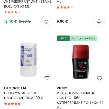
ANTIPERSPIRANT ANTI-STAINS
ML
ROLL-ON 50 ML
Tarjoushinta
Normaalihinta
12,40 €
15,50 €
9,90 €
-20 %
Kanta-asiakas
DEOCRYSTAL
VICHY
DEOCRYSTAL STICK
VICHY HOMME CLINICAL
DEODORANTTIKIVI 100 G
CONTROL 96H
ANTIPERSPIRANT ROLL-ON 50
ML