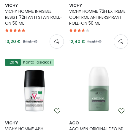
VICHY
VICHY
Ulkoilu
Vitamiinit
Syylät ja känsät
VICHY HOMME INVISIBLE
VICHY HOMME 72H EXTREME
RESIST 72H ANTI STAIN ROLL-
CONTROL ANTIPERSPIRANT
Uni ja mieli
YA-tuotesarja
Täit
ON​ 50 ML
ROLL-ON 50 ML
Vatsa
Ummetus
Tarjoushinta
Tarjoushinta
Normaalihinta
Normaalihinta
13,20 €
16,50 €
12,40 €
15,50 €
Yskä
-20 %
Kanta-asiakas
Äänen käheys
VICHY
ACO
VICHY HOMME 48H
ACO MEN ORIGINAL DEO 50