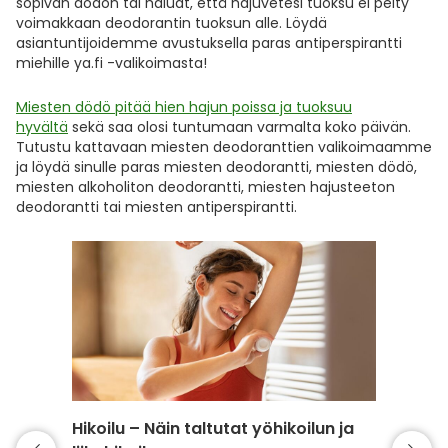
sopivan dödön tai haluat, että hajuvetesi tuoksu ei peity
voimakkaan deodorantin tuoksun alle. Löydä
asiantuntijoidemme avustuksella paras antiperspirantti
miehille ya.fi -valikoimasta!
Miesten dödö pitää hien hajun poissa ja tuoksuu
hyvältä
sekä saa olosi tuntumaan varmalta koko päivän.
Tutustu kattavaan miesten deodoranttien valikoimaamme
ja löydä sinulle paras miesten deodorantti, miesten dödö,
miesten alkoholiton deodorantti, miesten hajusteeton
deodorantti tai miesten antiperspirantti.
Hikoilu – Näin taltutat yöhikoilun ja
Siisti