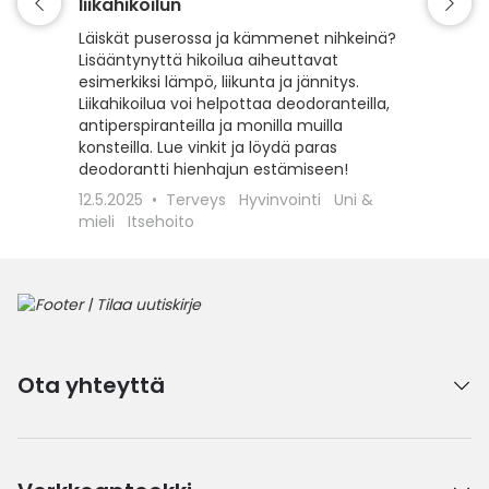
liikahikoilun
vinkit
Läiskät puserossa ja kämmenet nihkeinä?
Upea pa
Lisääntynyttä hikoilua aiheuttavat
tuottee
esimerkiksi lämpö, liikunta ja jännitys.
hieman p
Liikahikoilua voi helpottaa deodoranteilla,
joilla p
antiperspiranteilla ja monilla muilla
25.2.20
konsteilla. Lue vinkit ja löydä paras
Hiusten
deodorantti hienhajun estämiseen!
12.5.2025
Terveys
Hyvinvointi
Uni &
mieli
Itsehoito
Ota yhteyttä