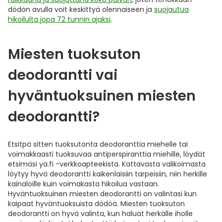
dödön avulla voit keskittyä olennaiseen ja
suojautua
hikoilulta jopa 72 tunnin ajaksi
.
Miesten tuoksuton
deodorantti vai
hyväntuoksuinen miesten
deodorantti?
Etsitpä sitten tuoksutonta deodoranttia miehelle tai
voimakkaasti tuoksuvaa antiperspiranttia miehille, löydät
etsimäsi ya.fi -verkkoapteekista. Kattavasta valikoimasta
löytyy hyvä deodorantti kaikenlaisiin tarpeisiin, niin herkille
kainaloille kuin voimakasta hikoilua vastaan.
Hyväntuoksuinen miesten deodorantti on valintasi kun
kaipaat hyväntuoksuista dödöä. Miesten tuoksuton
deodorantti on hyvä valinta, kun haluat herkälle iholle