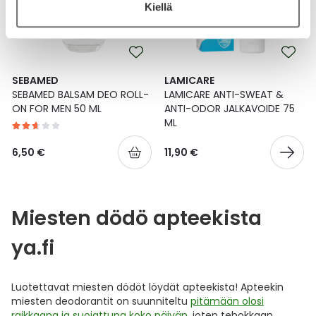
Kiellä
SEBAMED
LAMICARE
SEBAMED BALSAM DEO ROLL-
LAMICARE ANTI-SWEAT &
ON FOR MEN 50 ML
ANTI-ODOR JALKAVOIDE 75
ML
6,50 €
11,90 €
Miesten dödö apteekista
ya.fi
Luotettavat miesten dödöt löydät apteekista! Apteekin
miesten deodorantit on suunniteltu
pitämään olosi
raikkaana ja suojattuna koko päivän
, joten tehokkaan