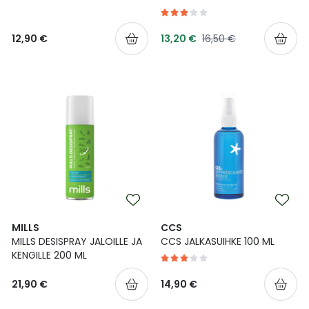
Tarjoushinta
Normaalihinta
12,90 €
13,20 €
16,50 €
MILLS
CCS
MILLS DESISPRAY JALOILLE JA
CCS JALKASUIHKE 100 ML
KENGILLE 200 ML
21,90 €
14,90 €