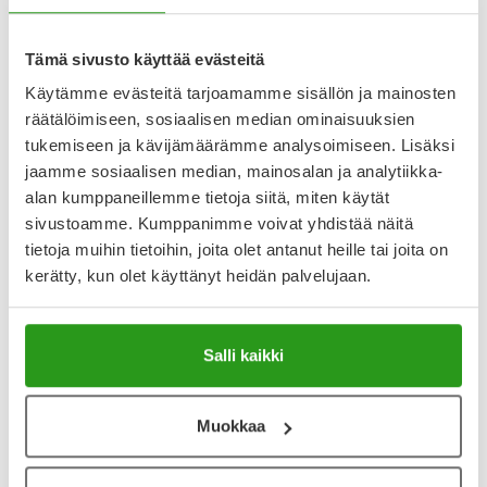
Tämä sivusto käyttää evästeitä
Käytämme evästeitä tarjoamamme sisällön ja mainosten
räätälöimiseen, sosiaalisen median ominaisuuksien
tukemiseen ja kävijämäärämme analysoimiseen. Lisäksi
jaamme sosiaalisen median, mainosalan ja analytiikka-
alan kumppaneillemme tietoja siitä, miten käytät
PUHDAS+
LIERAC
PUHDAS+ MINERAL STONE
LIERAC HOMME DEODORANT
sivustoamme. Kumppanimme voivat yhdistää näitä
DEODORANT 120 G
50 ML
tietoja muihin tietoihin, joita olet antanut heille tai joita on
kerätty, kun olet käyttänyt heidän palvelujaan.
9,90 €
14,90 €
Salli kaikki
Uutta!
Muokkaa