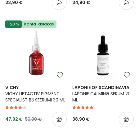
33,90 €
34,90 €
-20 %
Kanta-asiakas
VICHY
LAPONIE OF SCANDINAVIA
VICHY LIFTACTIV PIGMENT
LAPONIE CALMING SERUM 20
SPECIALIST B3 SEERUMI 30 ML
ML
Tarjoushinta
Normaalihinta
47,92 €
59,90 €
38,90 €