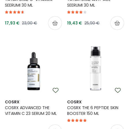
SEERUMI 30 ML
SEERUMI 30 ML
Tarjoushinta
Tarjoushinta
Normaalihinta
Normaalihinta
17,93 €
23,90 €
19,43 €
25,90 €
COSRX
COSRX
COSRX ADVANCED THE
COSRX THE 6 PEPTIDE SKIN
VITAMIN C 23 SERUM 20 ML
BOOSTER 150 ML