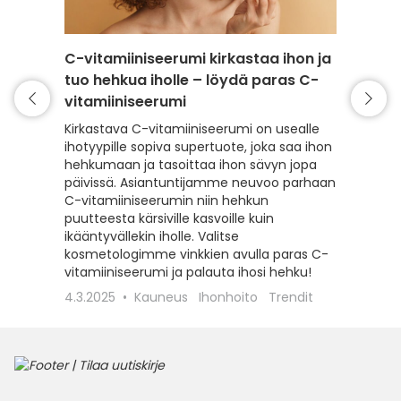
C-vitamiiniseerumi kirkastaa ihon ja
Seerum
tuo hehkua iholle – löydä paras C-
– näin 
vitamiiniseerumi
seeru
Kirkastava C-vitamiiniseerumi on usealle
Juuri si
ihotyypille sopiva supertuote, joka saa ihon
kasvoje
hehkumaan ja tasoittaa ihon sävyn jopa
itselles
päivissä. Asiantuntijamme neuvoo parhaan
purkin k
C-vitamiiniseerumin niin hehkun
ihollesi
puutteesta kärsiville kasvoille kuin
kosmetol
ikääntyvällekin iholle. Valitse
22.4.20
kosmetologimme vinkkien avulla paras C-
vitamiiniseerumi ja palauta ihosi hehku!
4.3.2025
Kauneus
Ihonhoito
Trendit