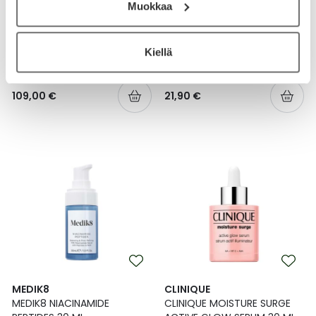
Muokkaa
DERMALOGICA
AVEENO
DERMALOGICA
AVEENO CALM+RESTORE
POWERBRIGHT DARK SPOT
TRIPLE OAT SERUM 30 ML
SERUM 30 ML
Kiellä
109,00 €
21,90 €
MEDIK8
CLINIQUE
MEDIK8 NIACINAMIDE
CLINIQUE MOISTURE SURGE