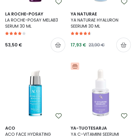
Ulkoilu
Vitamiinit
Syylät ja känsät
LA ROCHE-POSAY
YA NATURAE
LA ROCHE-POSAY MELAB3
YA NATURAE HYALURON
Uni ja mieli
YA-tuotesarja
Täit
SERUM 30 ML
SEERUMI 30 ML
Vatsa
Ummetus
Tarjoushinta
Normaalihinta
53,50 €
17,93 €
23,90 €
Yskä
Äänen käheys
ACO
YA-TUOTESARJA
ACO FACE HYDRATING
YA C-VITAMIINI SEERUMI