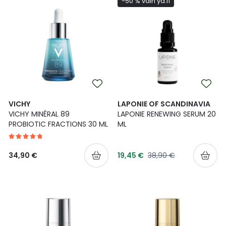
-50 % vain ya.fi
VICHY
LAPONIE OF SCANDINAVIA
VICHY MINÉRAL 89
LAPONIE RENEWING SERUM 20
PROBIOTIC FRACTIONS 30 ML
ML
Tarjoushinta
Normaalihinta
34,90 €
19,45 €
38,90 €