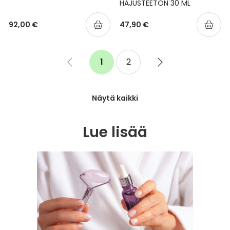
HAJUSTEETON 30 ML
92,00 €
47,90 €
Sivu
1
2
Go
You're
Sivu
Go
to
currently
to
previous
reading
next
page
page
page
Näytä kaikki
Lue lisää