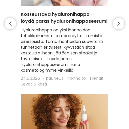
Kosteuttava hyaluronihappo –
Pintak
löydä paras hyaluronihapposeerumi
tehok
Hyaluronihappo on yksi ihonhoidon
Kuiva, k
tehokkaimmista ja monikäyttöisimmistä
tuntuine
ainesosista. Tämä ihonhoidon supertähti
pintakui
tunnetaan erityisesti kyvystään sitoa
parhaat 
kosteutta ihoon, jättäen sen sileäksi ja
pehmeän
täyteläiseksi. Löydä paras
23.6.20
hyaluronihapposeerumi näillä
talvi
kosmetologimme vinkeillä!
24.6.2026
Kauneus
Ihonhoito
Trendit
Kevät & kesä