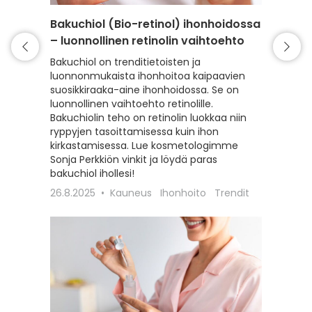
Bakuchiol (Bio-retinol) ihonhoidossa
Niasii
– luonnollinen retinolin vaihtoehto
vitami
Bakuchiol on trenditietoisten ja
Helläva
luonnonmukaista ihonhoitoa kaipaavien
vitamiin
suosikkiraaka-aine ihonhoidossa. Se on
jokaisen
luonnollinen vaihtoehto retinolille.
ryppyjä,
Bakuchiolin teho on retinolin luokkaa niin
myös akn
ryppyjen tasoittamisessa kuin ihon
valikoi
kirkastamisessa. Lue kosmetologimme
niasiini
Sonja Perkkiön vinkit ja löydä paras
aknen j
bakuchiol ihollesi!
tarkoite
26.8.2025
Kauneus
Ihonhoito
Trendit
20.2.20