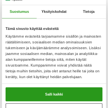
Suostumus
Yksityiskohdat
Tietoja
V10 PLUS
NOVEXPERT
V10 PLUS PLACENTA SERUM 10
NOVEXPERT BOOSTER WITH
Tämä sivusto käyttää evästeitä
ML
VITAMIN C 30 ML
Käytämme evästeitä tarjoamamme sisällön ja mainosten
räätälöimiseen, sosiaalisen median ominaisuuksien
38,90 €
53,90 €
tukemiseen ja kävijämäärämme analysoimiseen. Lisäksi
jaamme sosiaalisen median, mainosalan ja analytiikka-
alan kumppaneillemme tietoja siitä, miten käytät
sivustoamme. Kumppanimme voivat yhdistää näitä
tietoja muihin tietoihin, joita olet antanut heille tai joita on
kerätty, kun olet käyttänyt heidän palvelujaan.
Salli kaikki