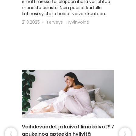
emättimessä tai alapään iholla voi johtua
kosteut
monesta asiasta. Näin pääset kartalle
27.5.20
kutinasi syistä ja hoidat vaivan kuntoon.
21.3.2025
Terveys
Hyvinvointi
Vaihdevuodet ja kuivat limakalvot? 7
Näin h
apukeinoa apteekin hyllyltä
intiimi