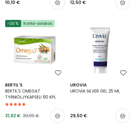
10,10 €
12,50 €
-20 %
Kanta-asiakas
BERTIL'S
UROVIA
BERTIL'S OMEGA7
UROVIA SILVER GEL 25 ML
TYRNIÖLJYKAPSELI 90 KPL
Tarjoushinta
Normaalihinta
31,92 €
39,90 €
29,50 €