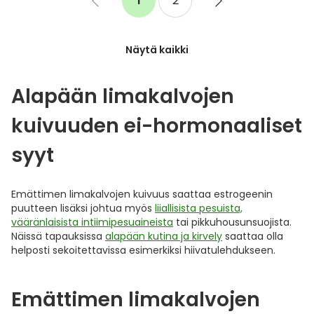
1
2
Go
You're
Sivu
Go
to
currently
to
previous
reading
next
page
page
page
Näytä kaikki
Alapään limakalvojen
kuivuuden ei-hormonaaliset
syyt
Emättimen limakalvojen kuivuus saattaa estrogeenin
puutteen lisäksi johtua myös
liiallisista pesuista,
vääränlaisista intiimipesuaineista
tai pikkuhousunsuojista.
Näissä tapauksissa
alapään kutina ja kirvely
saattaa olla
helposti sekoitettavissa esimerkiksi hiivatulehdukseen.
Emättimen limakalvojen