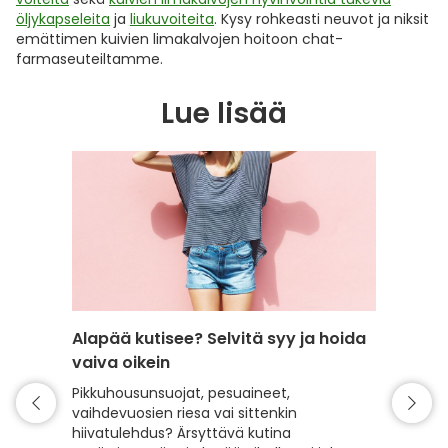
öljykapseleita
ja
liukuvoiteita
. Kysy rohkeasti neuvot ja niksit
emättimen kuivien limakalvojen hoitoon chat-
farmaseuteiltamme.
Lue lisää
Alapää kutisee? Selvitä syy ja hoida
Kirvel
vaiva oikein
alapää
Pikkuhousunsuojat, pesuaineet,
Alapäätä
vaihdevuosien riesa vai sittenkin
seksi s
hiivatulehdus? Ärsyttävä kutina
emättim