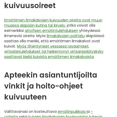
kuivuusoireet
Emättimen limakalvojen kuivuuden oireita ovat muun
muassa alapään kutina tai kirvely
, jotka voivat olla
esimerkiksi
atrofisen emätintulehduksen
yhteydessä
ilmeneviä oireita. Myös
limakalvojen polttelu
alapäässä
saattaa olla merkki, että emättimen limakalvot ovat
kuivat.
Myös tihentyneet vessassa ravaamiset,
virtsatietulehdukset tai heikentynyt virtsanpidätyskyky
saattavat kieliä kuivista emättimen limakalvoista
.
Apteekin asiantuntijoilta
vinkit ja hoito-ohjeet
kuivuuteen
Valittavanasi on kosteuttava
emätinpuikkoja
ja
-
voiteita
sekä
kuivien limakalvojen hyvinvointia tukevia