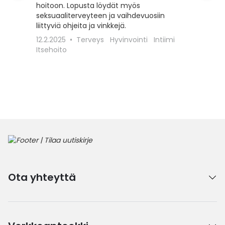
hoitoon. Lopusta löydät myös
ohentun
seksuaaliterveyteen ja vaihdevuosiin
sukuelin
liittyviä ohjeita ja vinkkejä.
johtaa h
esimerki
12.2.2025
Terveys
Hyvinvointi
Intiimi
hiivatul
Itsehoito
kattava 
hoidosta
hakeutua
1.6.202
Intiimi
Ota yhteyttä