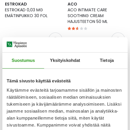
ESTROKAD
ACO
ESTROKAD 0,03 MG
ACO INTIMATE CARE
EMÄTINPUIKKO 30 FOL
SOOTHING CREAM
HAJUSTEETON 50 ML
22,28 €
12,50 €
-20 %
Kanta-asiakas
Suostumus
Yksityiskohdat
Tietoja
Tämä sivusto käyttää evästeitä
Käytämme evästeitä tarjoamamme sisällön ja mainosten
räätälöimiseen, sosiaalisen median ominaisuuksien
tukemiseen ja kävijämäärämme analysoimiseen. Lisäksi
jaamme sosiaalisen median, mainosalan ja analytiikka-
alan kumppaneillemme tietoja siitä, miten käytät
PUHDAS+
MEMBRASIN
PUHDAS+ PREMIUM OMEGA-7
MEMBRASIN VAGINAL VITALITY
sivustoamme. Kumppanimme voivat yhdistää näitä