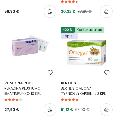
Tarjoushinta
Normaalihinta
56,90 €
30,32 €
37,90 €
-20 %
Kanta-asiakas
Top 100
REPADINA PLUS
BERTIL'S
REPADINA PLUS 10MG
BERTIL'S OMEGA7
EMÄTINPUIKKO 10 KPL
TYRNIÖLJYKAPSELI 150 KPL
Tarjoushinta
Normaalihinta
27,90 €
51,12 €
63,90 €