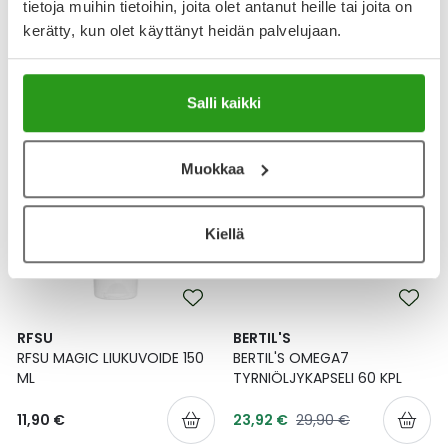
400 MG KAPS 60 KPL
CREAM 30 ML
tietoja muihin tietoihin, joita olet antanut heille tai joita on
kerätty, kun olet käyttänyt heidän palvelujaan.
Tarjoushinta
Normaalihinta
26,90 €
13,20 €
16,50 €
Salli kaikki
-20 %
Kanta-asiakas
Muokkaa
Kiellä
RFSU
BERTIL'S
RFSU MAGIC LIUKUVOIDE 150
BERTIL'S OMEGA7
ML
TYRNIÖLJYKAPSELI 60 KPL
Tarjoushinta
Normaalihinta
11,90 €
23,92 €
29,90 €