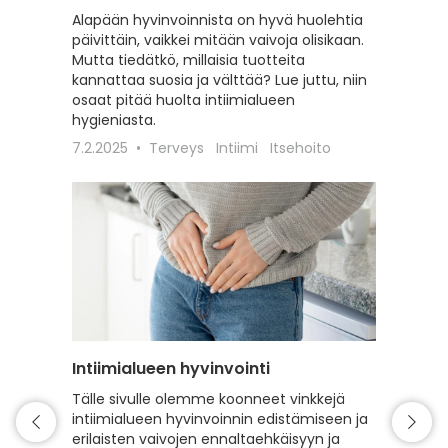
paitsi e
Alapään hyvinvoinnista on hyvä huolehtia
paranta
päivittäin, vaikkei mitään vaivoja olisikaan.
limakal
Mutta tiedätkö, millaisia tuotteita
sopivat 
kannattaa suosia ja välttää? Lue juttu, niin
tilaa tu
osaat pitää huolta intiimialueen
hygieniasta.
12.5.202
7.2.2025
Terveys
Intiimi
Itsehoito
Intiimialueen hyvinvointi
Valkojä
muu, m
Tälle sivulle olemme koonneet vinkkejä
intiimialueen hyvinvoinnin edistämiseen ja
Valkojäk
erilaisten vaivojen ennaltaehkäisyyn ja
ihosaira