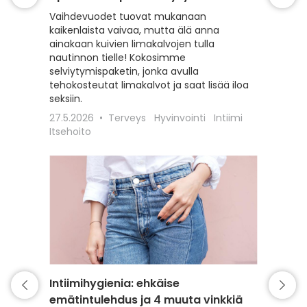
baktee
Vaihdevuodet tuovat mukanaan
limaka
kaikenlaista vaivaa, mutta älä anna
ainakaan kuivien limakalvojen tulla
Alapään 
nautinnon tielle! Kokosimme
haju vi
selviytymispaketin, jonka avulla
tulehdu
tehokosteutat limakalvot ja saat lisää iloa
niin voi
seksiin.
16.6.20
27.5.2026
Terveys
Hyvinvointi
Intiimi
Itsehoito
Intiimihygienia: ehkäise
Tiesit
emätintulehdus ja 4 muuta vinkkiä
Liukuvo