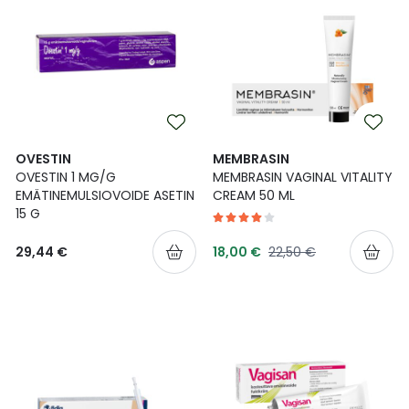
OVESTIN
MEMBRASIN
OVESTIN 1 MG/G
MEMBRASIN VAGINAL VITALITY
EMÄTINEMULSIOVOIDE ASETIN
CREAM 50 ML
15 G
Tarjoushinta
Normaalihinta
29,44 €
18,00 €
22,50 €