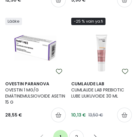
12,30 €
5,90 €
Lääke
-25 % vain ya.fi
OVESTIN PARANOVA
CUMLAUDE LAB
OVESTIN 1 MG/G
CUMLAUDE LAB PREBIOTIC
EMÄTINEMULSIOVOIDE ASETIN
LUBE LIUKUVOIDE 30 ML
15 G
Tarjoushinta
Normaalihinta
28,55 €
10,13 €
13,50 €
Sivu