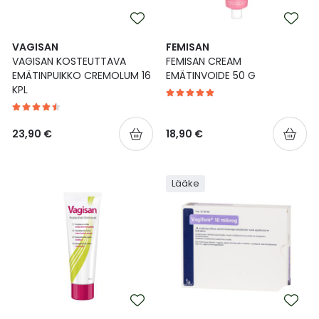
Ulkoilu
Vitamiinit
Syylät ja känsät
VAGISAN
FEMISAN
Uni ja mieli
YA-tuotesarja
Täit
VAGISAN KOSTEUTTAVA
FEMISAN CREAM
EMÄTINPUIKKO CREMOLUM 16
EMÄTINVOIDE 50 G
KPL
Vatsa
Ummetus
Yskä
23,90 €
18,90 €
Äänen käheys
Lääke