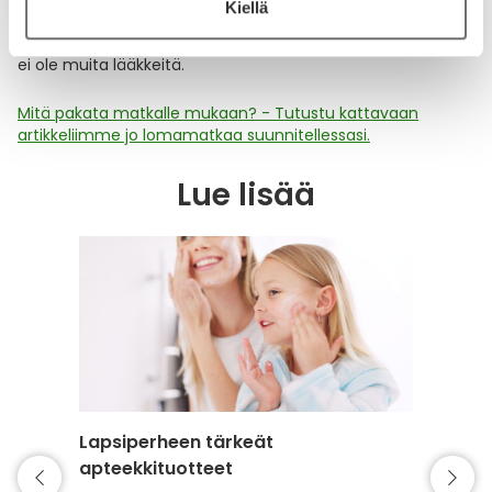
Kiellä
hiilitablettien lisäksi aktiivihiiltä voidaan käyttää myös ripulin
ja ilmavaivojen hoitoon tietyissä tilanteissa, mikäli käytössä
ei ole muita lääkkeitä.
Mitä pakata matkalle mukaan? - Tutustu kattavaan
artikkeliimme jo lomamatkaa suunnitellessasi.
Lue lisää
Lapsiperheen tärkeät
Mitä a
apteekkituotteet
kesäre