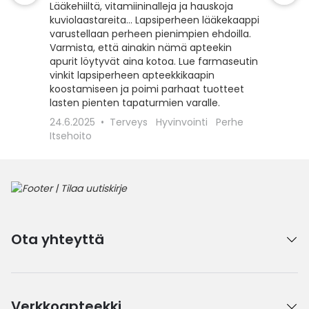
täydel
Lääkehiiltä, vitamiininalleja ja hauskoja
kuviolaastareita… Lapsiperheen lääkekaappi
Moni vie
varustellaan perheen pienimpien ehdoilla.
telttail
Varmista, että ainakin nämä apteekin
apteeki
apurit löytyvät aina kotoa. Lue farmaseutin
Ota tämä
vinkit lapsiperheen apteekkikaapin
reissuss
koostamiseen ja poimi parhaat tuotteet
Apteeki
lasten pienten tapaturmien varalle.
18.5.20
24.6.2025
Terveys
Hyvinvointi
Perhe
kesä
P
Itsehoito
Ota yhteyttä
Verkkoapteekki