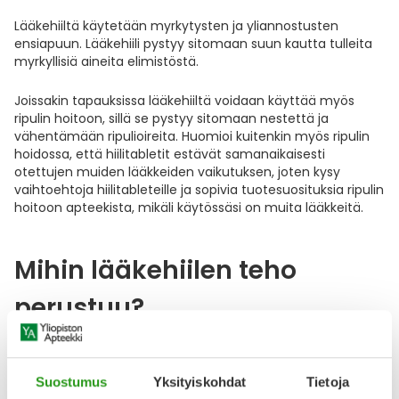
Lääkehiiltä käytetään myrkytysten ja yliannostusten
ensiapuun. Lääkehiili pystyy sitomaan suun kautta tulleita
myrkyllisiä aineita elimistöstä.
Joissakin tapauksissa lääkehiiltä voidaan käyttää myös
ripulin hoitoon, sillä se pystyy sitomaan nestettä ja
vähentämään ripulioireita. Huomioi kuitenkin myös ripulin
hoidossa, että hiilitabletit estävät samanaikaisesti
otettujen muiden lääkkeiden vaikutuksen, joten kysy
vaihtoehtoja hiilitableteille ja sopivia tuotesuosituksia ripulin
hoitoon apteekista, mikäli käytössäsi on muita lääkkeitä.
Mihin lääkehiilen teho
perustuu?
Aktiivihiilestä koostuvan lääkehiilen teho perustuu sen
kykyyn adsorboida myrkyllisiä aineita hiilihiukkasten
Suostumus
Yksityiskohdat
Tietoja
pintaan.