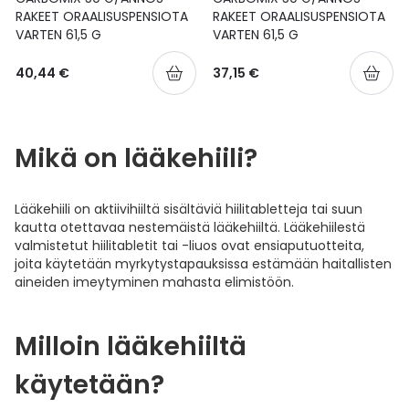
RAKEET ORAALISUSPENSIOTA
RAKEET ORAALISUSPENSIOTA
Ulkoilu
Vitamiinit
Syylät ja känsät
VARTEN 61,5 G
VARTEN 61,5 G
Uni ja mieli
YA-tuotesarja
Täit
40,44 €
37,15 €
Vatsa
Ummetus
Mikä on lääkehiili?
Yskä
Lääkehiili on aktiivihiiltä sisältäviä hiilitabletteja tai suun
Äänen käheys
kautta otettavaa nestemäistä lääkehiiltä. Lääkehiilestä
valmistetut hiilitabletit tai -liuos ovat ensiaputuotteita,
joita käytetään myrkytystapauksissa estämään haitallisten
aineiden imeytyminen mahasta elimistöön.
Milloin lääkehiiltä
käytetään?