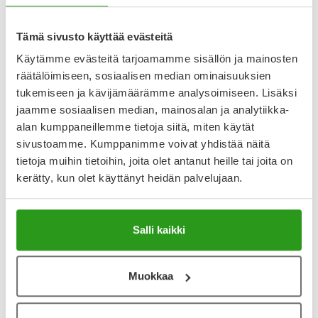
Tämä sivusto käyttää evästeitä
Saako lääkehiiltä antaa
Käytämme evästeitä tarjoamamme sisällön ja mainosten
lapselle?
räätälöimiseen, sosiaalisen median ominaisuuksien
tukemiseen ja kävijämäärämme analysoimiseen. Lisäksi
jaamme sosiaalisen median, mainosalan ja analytiikka-
Lääkehiiltä voi antaa lapselle pakkauksen annosohjeen
alan kumppaneillemme tietoja siitä, miten käytät
mukaisesti. Myrkytystapausten ensiapuna annettu lääkehiili
estää myrkyllisten aineiden imeytymisen mahalaukusta.
sivustoamme. Kumppanimme voivat yhdistää näitä
Kätevintä on antaa lapselle lääkehiili suun kautta
tietoja muihin tietoihin, joita olet antanut heille tai joita on
otettavana liuoksena, joka valmistetaan sekoittamalla
kerätty, kun olet käyttänyt heidän palvelujaan.
aktiivihiili lääkepakkauksen ohjeen mukaisesti veteen.
Mitä aktiivihiili tekee?
Salli kaikki
Aktiivihiilellä on kyky sitoa itseensä erilaisia aineita, kuten
Muokkaa
myrkkyjä sekä lääkeaineita ja tämän takia aktiivihiiltä
käytetään lääkehiilenä myrkytystapauksissa sitomassa
keholle haitallisia myrkkyjä itseensä. Lääkehiilen ja