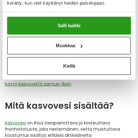
korealaisessa ihonhoidossa sen tehtävä on tasapainottaa
kerätty, kun olet käyttänyt heidän palvelujaan.
ihon pH ja valmistella iho vastaanottamaan seuraavat
hoitotuotteet monivaiheisessa ihonhoitorutiinissa.
Salli kaikki
Mihin kasvovesi auttaa?
Muokkaa
Kasvovesi auttaa viimeistelemään kasvojen puhdistuksen
,
sillä se poistaa kasvojen puhdistuksen jälkeen vielä loputkin
liat ja meikin rippeet. Kasvovesi puhdistaa kasvoilta kuolleet
Kiellä
ihosolut sekä tasapainottaa ihon pH-tasoa.
Käytä kasvovettä aamuin illoin
.
Mitä kasvovesi sisältää?
Kasvovesi
on ihoa tasapainottava ja kosteuttava
ihonhoitotuote, joka nestemäinen, vettä muistuttava
koostumus sisältää erilaisia aktiiviaineita.