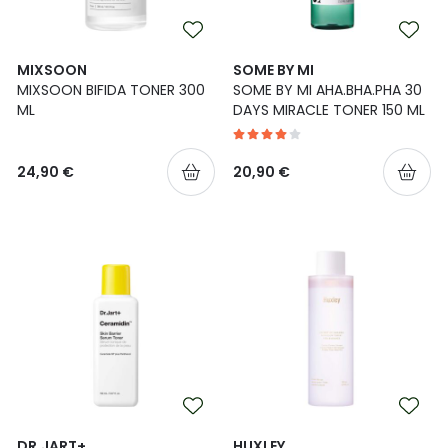
Ulkoilu
Vitamiinit
Syylät ja känsät
MIXSOON
SOME BY MI
Uni ja mieli
YA-tuotesarja
Täit
MIXSOON BIFIDA TONER 300
SOME BY MI AHA.BHA.PHA 30
ML
DAYS MIRACLE TONER 150 ML
Vatsa
Ummetus
24,90 €
20,90 €
Yskä
Äänen käheys
DR.JART+
HUXLEY