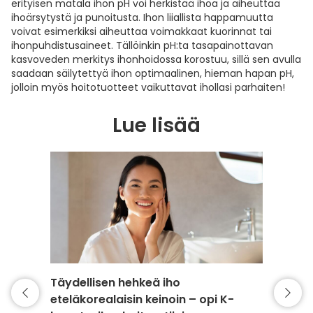
erityisen matala ihon pH voi herkistää ihoa ja aiheuttaa
ihoärsytystä ja punoitusta. Ihon liiallista happamuutta
voivat esimerkiksi aiheuttaa voimakkaat kuorinnat tai
ihonpuhdistusaineet. Tällöinkin pH:ta tasapainottavan
kasvoveden merkitys ihonhoidossa korostuu, sillä sen avulla
saadaan säilytettyä ihon optimaalinen, hieman hapan pH,
jolloin myös hoitotuotteet vaikuttavat ihollasi parhaiten!
Lue lisää
Täydellisen hehkeä iho
Miksi 
eteläkorealaisin keinoin – opi K-
kasvo