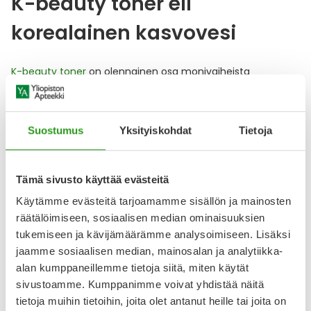
K-beauty toner eli
korealainen kasvovesi
K-beauty toner
on olennainen osa monivaiheista
korealaista ihonhoitorutiinia, joka tasapainottaa ihon pH-
arvon puhdistuksen jälkeen ja valmistelee ihon
vastaanottamaan seuraavat hoitotuotteet
tehokkaammin. Korealainen kasvovesi kosteuttaa,
Suostumus
Yksityiskohdat
Tietoja
rauhoittaa ja elvyttää ihoa syvävaikutteisesti, jättäen sen
raikkaaksi ja hehkuvaksi.
K-beauty-ihonhoitorutiinissa
kasvoveden käyttö
on välttämätöntä ihon elinvoiman ja
Tämä sivusto käyttää evästeitä
kosteutuksen sekä optimaalisen pH: ylläpitämiseksi.
Käytämme evästeitä tarjoamamme sisällön ja mainosten
räätälöimiseen, sosiaalisen median ominaisuuksien
Onko toner sama kuin
tukemiseen ja kävijämäärämme analysoimiseen. Lisäksi
jaamme sosiaalisen median, mainosalan ja analytiikka-
kasvovesi?
alan kumppaneillemme tietoja siitä, miten käytät
sivustoamme. Kumppanimme voivat yhdistää näitä
Kyllä.
Toner on toiselta nimeltään kasvovesi
ja
tietoja muihin tietoihin, joita olet antanut heille tai joita on