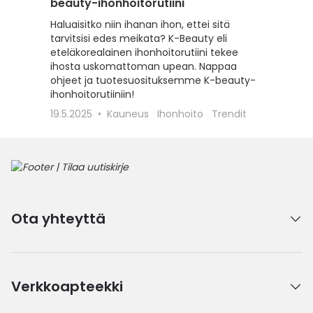
beauty-ihonhoitorutiini
Jos iho 
kiristäv
Haluaisitko niin ihanan ihon, ettei sitä
Kasvoves
tarvitsisi edes meikata? K-Beauty eli
ihonhoit
eteläkorealainen ihonhoitorutiini tekee
parantaa
ihosta uskomattoman upean. Nappaa
sinulle
ohjeet ja tuotesuosituksemme K-beauty-
ihonhoitorutiiniin!
8.2.202
19.5.2025
Kauneus
Ihonhoito
Trendit
Ota yhteyttä
Verkkoapteekki