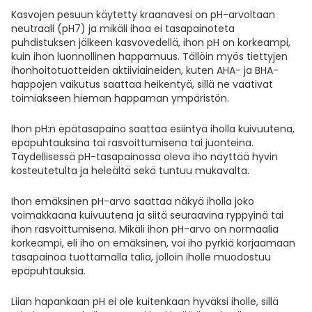
Kasvojen pesuun käytetty kraanavesi on pH-arvoltaan
neutraali (pH7) ja mikäli ihoa ei tasapainoteta
puhdistuksen jälkeen kasvovedellä, ihon pH on korkeampi,
kuin ihon luonnollinen happamuus. Tällöin myös tiettyjen
ihonhoitotuotteiden aktiiviaineiden, kuten AHA- ja BHA-
happojen vaikutus saattaa heikentyä, sillä ne vaativat
toimiakseen hieman happaman ympäristön.
Ihon pH:n epätasapaino saattaa esiintyä iholla kuivuutena,
epäpuhtauksina tai rasvoittumisena tai juonteina.
Täydellisessä pH-tasapainossa oleva iho näyttää hyvin
kosteutetulta ja heleältä sekä tuntuu mukavalta.
Ihon emäksinen pH-arvo saattaa näkyä iholla joko
voimakkaana kuivuutena ja siitä seuraavina ryppyinä tai
ihon rasvoittumisena. Mikäli ihon pH-arvo on normaalia
korkeampi, eli iho on emäksinen, voi iho pyrkiä korjaamaan
tasapainoa tuottamalla talia, jolloin iholle muodostuu
epäpuhtauksia.
Liian hapankaan pH ei ole kuitenkaan hyväksi iholle, sillä