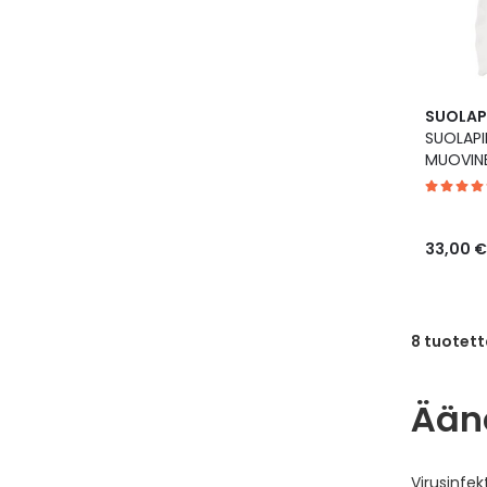
SUOLAP
SUOLAPII
MUOVINE
33,00 €
8
tuotett
Ään
Virusinfek