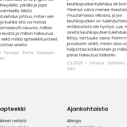
keuhkoputkentulehdus eli bronki
äheydellä, yskällä ja jopa
Yleensä vaiva menee itsestää
oamisella. Mistä
muutamassa viikossa, ja jos
tulehdus johtuu, miten sen
keuhkoputken on tulehduttanut
ja kuinka sitä voi hoitaa
antibiootista ole hyötyä. Lue, 
armaseutti neuvoo, milloin
oireita keuhkoputkentulehduk
 levätä ja milloin hakeutua
liittyy, tarttuuko vaiva. Poimi
– sekä mitkä apteekkituotteet
proviisorin vinkit, miten oloa vo
pottaa oireita.
helpottaa kotikonstein ja millo
Terveys
Perhe
Itsehoito
paras hakeutua lääkäriin.
lvi
2.9.2025
Terveys
Itsehoito
talvi
apteekki
Ajankohtaista
äkkeet netistä
Allergia