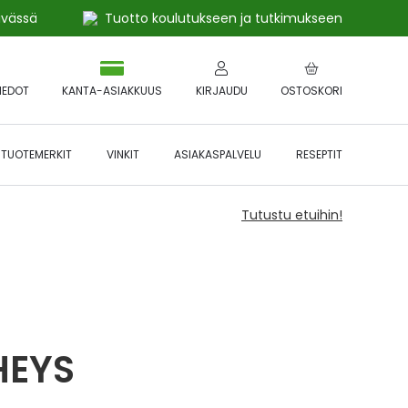
ivässä
Tuotto koulutukseen ja tutkimukseen
IEDOT
KANTA-ASIAKKUUS
KIRJAUDU
OSTOSKORI
TUOTEMERKIT
VINKIT
ASIAKASPALVELU
RESEPTIT
Tutustu etuihin!
HEYS