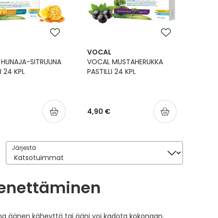
L
VOCAL
 HUNAJA-SITRUUNA
VOCAL MUSTAHERUKKA
I 24 KPL
PASTILLI 24 KPL
4,90 €
Järjestä
Järjestä
enettäminen
a äänen käheyttä tai ääni voi kadota kokonaan.