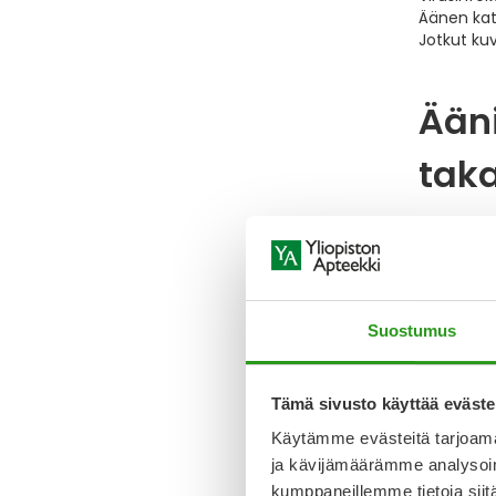
Äänen kato
Jotkut kuv
Ääni
taka
Laryngiiti
lähtee ei
Käh
Suostumus
Tämä sivusto käyttää eväste
Anna kähe
Käytämme evästeitä tarjoama
Mite
ja kävijämäärämme analysoim
kumppaneillemme tietoja siitä