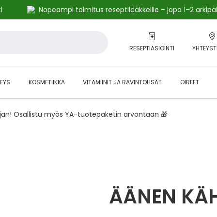
i
Nopeampi toimitus reseptilääkkeille – jopa 1–2 arkipä
RESEPTIASIOINTI
YHTEYST
EYS
KOSMETIIKKA
VITAMIINIT JA RAVINTOLISÄT
OIREET
ajan! Osallistu myös YA-tuotepaketin arvontaan 🎁
ÄÄNEN KÄ