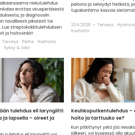
 aikaansaama nielutulehdus
pelosta ja selviydyt hetkistä, jo
ankalaa erottaa virusperäisestä
tupakanhimo kasvaa sietämät
duksesta, ja diagnoosiin
n tavallisesti pikatesti tai
23.6.2026
Terveys
Hyvinvoi
ly. Lue streptokokkitulehduksen
Itsehoito
t ja hoitovinkit!
Terveys
Perhe
Itsehoito
o
Syksy & talvi
än tulehdus eli laryngiitti
Keuhkoputkentulehdus – o
a ja lapsella – oireet ja
hoito ja tarttuuko se?
Kun pitkittynyt yskä jää riesaks
jälkeen, voi kyseessä olla akuut
 tulehdus eli laryngiitti voi