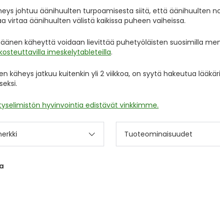
eys johtuu äänihuulten turpoamisesta siitä, että äänihuulten 
maa virtaa äänihuulten välistä kaikissa puheen vaiheissa.
 äänen käheyttä voidaan lievittää puhetyöläisten suosimilla mene
kosteuttavilla imeskelytableteilla
.
en käheys jatkuu kuitenkin yli 2 viikkoa, on syytä hakeutua lääkä
seksi.
tyselimistön hyvinvointia edistävät vinkkimme.
erkki
Tuoteominaisuudet
a