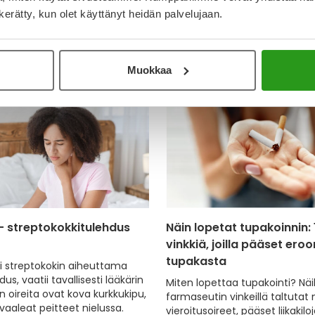
n kerätty, kun olet käyttänyt heidän palvelujaan.
 takaisin levolla ja kosteuttamalla kurkkua ja nielua, joll
at.
Lue lisä
Muokkaa
– streptokokkitulehdus
Näin lopetat tupakoinnin: 
vinkkiä, joilla pääset eroo
tupakasta
li streptokokin aiheuttama
dus, vaatii tavallisesti lääkärin
Miten lopettaa tupakointi? Näil
n oireita ovat kova kurkkukipu,
farmaseutin vinkeillä taltutat n
vaaleat peitteet nielussa.
vieroitusoireet, pääset liikakilo