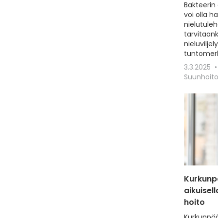
Bakteerin
voi olla h
nielutuleh
tarvitaanki
nieluvilje
tuntomerki
3.3.2025
Suunhoit
Kurkunpä
aikuisell
hoito
Kurkunpään