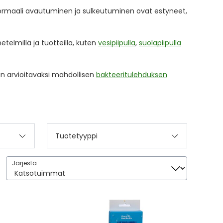
normaali avautuminen ja sulkeutuminen ovat estyneet,
telmillä ja tuotteilla, kuten
vesipiipulla
,
suolapiipulla
rin arvioitavaksi mahdollisen
bakteeritulehduksen
Tuotetyyppi
Järjestä
Järjestä