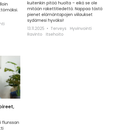
kuitenkin pitää huolta – eikä se ole
lloin
mitään rakettitiedettä. Nappaa tästä
tömäksi.
pienet elämäntapojen viilaukset
sydämesi hyväksi!
nti
13.11.2025
Terveys
Hyvinvointi
Ravinto
Itsehoito
ireet,
i flunssan
ti