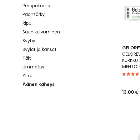
Peräpukamat
Päänsärky
Ripuli
Suun kuivuminen
Syyhy
GELORE
Syylät ja känsät
GELORE
Täit
KURKKUT
MENTOLI
Ummetus
Yskä
Äänen käheys
13,00 €