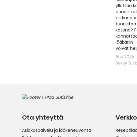
yllättää k
äänen kat
kurkunpää
tunnistaa 
kotona? F
kannattaa
lääkäriin 
voivat hel
15.4.2025
Syksy & ta
Ota yhteyttä
Verkko
Asiakaspalvelu ja lääkeneuvonta
Reseptilä