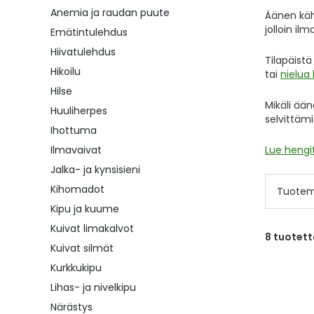
Anemia ja raudan puute
Äänen käh
jolloin il
Emätintulehdus
Hiivatulehdus
Tilapäistä
Hikoilu
tai
nielua 
Hilse
Mikäli ään
Huuliherpes
selvittämi
Ihottuma
Ilmavaivat
Lue hengi
Jalka- ja kynsisieni
Kihomadot
Tuotem
Kipu ja kuume
Kuivat limakalvot
8
tuotett
Kuivat silmät
Kurkkukipu
Lihas- ja nivelkipu
Närästys