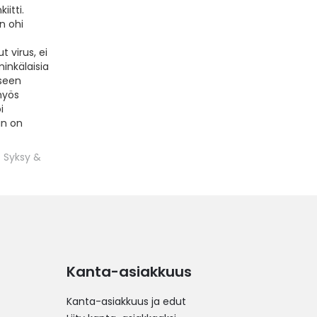
itti.
n ohi
 virus, ei
minkälaisia
seen
 myös
i
in on
Syksy &
Kanta-asiakkuus
Kanta-asiakkuus ja edut