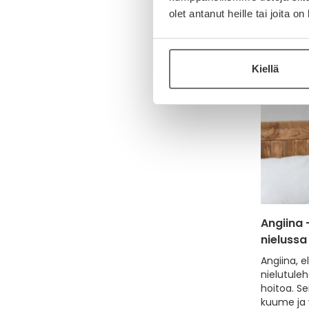
olet antanut heille tai joita o
Äänen saa
kosteutuv
Kiellä
Angiina 
nielussa
Angiina, e
nielutuleh
hoitoa. Se
kuume ja 