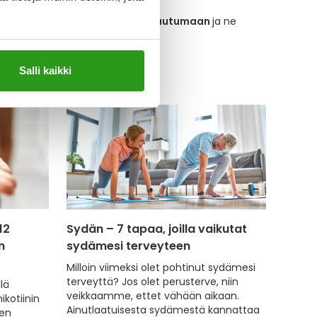
oin myös äänihuulet pääsevät palautumaan
ja ne
ä
Salli kaikki
12
Sydän – 7 tapaa, joilla vaikutat
n
sydämesi terveyteen
Milloin viimeksi olet pohtinut sydämesi
terveyttä? Jos olet perusterve, niin
lä
veikkaamme, ettet vähään aikaan.
ikotiinin
Ainutlaatuisesta sydämestä kannattaa
jen