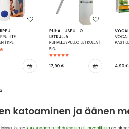
IIPPU
PUHALLUSPULLO
VOCA
PPU LITE
LETKULLA
VOCAL
N 1 KPL
PUHALLUSPULLO LETKULLA 1
PASTILL
KPL
17,90 €
4,90 €
a
en katoaminen ja äänen m
tioissa, kuten
kurkunpään tulehduksessa eli laryngiitissa
on oireen