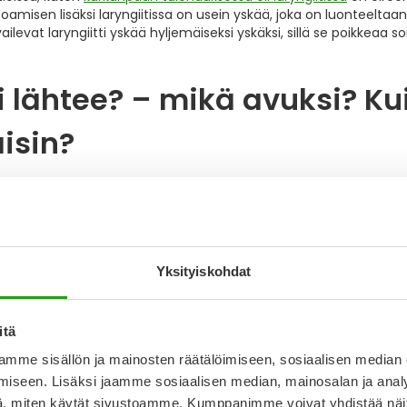
amisen lisäksi laryngiitissa on usein yskää, joka on luonteeltaa
ailevat laryngiitti yskää hyljemäiseksi yskäksi, sillä se poikkeaa s
 lähtee? – mikä avuksi? K
isin?
sta
johtuvaa äänen katoamista hoidetaan säästämällä ääntä ja l
kä ääni tule takaisin ja palaudu normaaliksi kahden viikon 
eän äänen hoito kotikonste
Yksityiskohdat
itä
än äänen palautumiselle aikaa ja anna äänihuulten levätä, vält
mme sisällön ja mainosten räätälöimiseen, sosiaalisen median
n saada ääni takaisin?
iseen. Lisäksi jaamme sosiaalisen median, mainosalan ja analy
, miten käytät sivustoamme. Kumppanimme voivat yhdistää näitä t