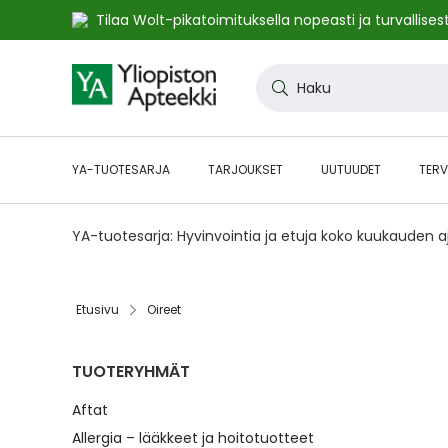
Tilaa Wolt-pikatoimituksella nopeasti ja turvallisest
Skip
to
Haku
Content
YA-TUOTESARJA
TARJOUKSET
UUTUUDET
TERV
YA-tuotesarja: Hyvinvointia ja etuja koko kuukauden 
Etusivu
Oireet
TUOTERYHMÄT
Aftat
Allergia – lääkkeet ja hoitotuotteet