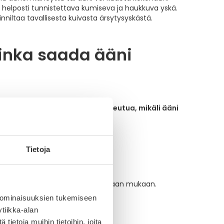
n helposti tunnistettava kumiseva ja haukkuva yskä.
oinniltaa tavallisesta kuivasta ärsytysyskästä.
uinka saada ääni
epäilemällä.
Lääkäriin tulee hakeutua, mikäli ääni
kuluessa äänen menettämisestä.
in
Tietoja
ä kuiskaamista ja yskimistä parhaan mukaan.
 ominaisuuksien tukemiseen
tiikka-alan
ietoja muihin tietoihin, joita