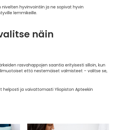
nivelten hyvinvointiin ja ne sopivat hyvin
äntyville lemmikeille.
valitse näin
rkeiden rasvahappojen saantia erityisesti silloin, kun
elimuotoiset että nestemäiset valmisteet – valitse se,
 helposti ja vaivattomasti Yliopiston Apteekin
ä