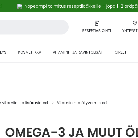
i
Nopeampi toimitus reseptilääkkeille – jopa 1–2 arkipä
RESEPTIASIOINTI
YHTEYST
EYS
KOSMETIIKKA
VITAMIINIT JA RAVINTOLISÄT
OIREET
alihintaiset tuotteet kanta-asiakkaille -24 % to klo 23.59 asti.
n vitamiinit ja lisäravinteet
Vitamiini- ja öljyvalmisteet
OMEGA-3 JA MUUT Ö