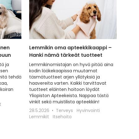
inen
Lemmikin oma apteekkikaappi –
apuun
Hanki nämä tärkeät tuotteet
tä ja
Lemmikinomistajan on hyvä pitää aina
ksen
kodin lääkekaapissa muutamat
mitä tehdä
täsmätuotteet arjen yllätyksiä ja
kaa,
haavereita varten. Kaikki tarvittavat
koiran
tuotteet eläinten hoitoon löydät
Yliopiston Apteekeista. Nappaa tästä
vinkit sekä muistilista apteekkiin!
t
28.5.2026
Terveys
Hyvinvointi
Lemmikit
Itsehoito