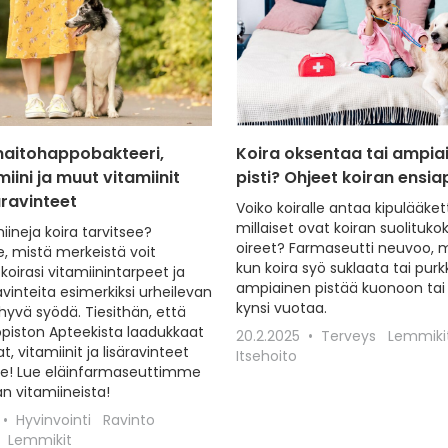
maitohappobakteeri,
Koira oksentaa tai ampia
iini ja muut vitamiinit
pisti? Ohjeet koiran ensi
äravinteet
Voiko koiralle antaa kipulääket
millaiset ovat koiran suolituko
iineja koira tarvitsee?
oireet? Farmaseutti neuvoo, 
 mistä merkeistä voit
kun koira syö suklaata tai purk
koirasi vitamiinintarpeet ja
ampiainen pistää kuonoon tai 
avinteita esimerkiksi urheilevan
kynsi vuotaa.
hyvä syödä. Tiesithän, että
iopiston Apteekista laadukkaat
20.2.2025
Terveys
Lemmiki
t, vitamiinit ja lisäravinteet
Itsehoito
le! Lue eläinfarmaseuttimme
ran vitamiineista!
Hyvinvointi
Ravinto
Lemmikit