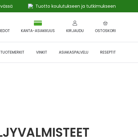
ivässä
Tuotto koulutukseen ja tutkimukseen
IEDOT
KANTA-ASIAKKUUS
KIRJAUDU
OSTOSKORI
TUOTEMERKIT
VINKIT
ASIAKASPALVELU
RESEPTIT
 🔥 *Katso tarkemmat ehdot
Hyödynnä
etu!
LJYVALMISTEET