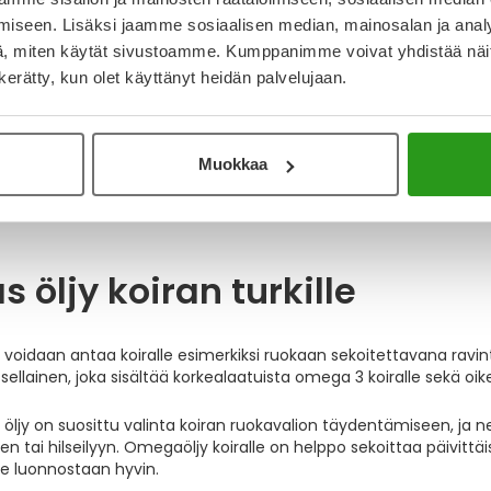
ta
iseen. Lisäksi jaamme sosiaalisen median, mainosalan ja analy
, miten käytät sivustoamme. Kumppanimme voivat yhdistää näitä t
n kerätty, kun olet käyttänyt heidän palvelujaan.
ikkien öljyvalmisteet koiril
Muokkaa
turkin ja ihon hyvinvointi lähtee sisältäpäin. Laadukkaat omega-
onaisvaltaista terveyttä – erityisesti ihon, turkin ja nivelten hyv
utta ja auttaa turkin kiillottomuuteen ja kutinaan.
s öljy koiran turkille
y voidaan antaa koiralle esimerkiksi ruokaan sekoitettavana ravinto
on sellainen, joka sisältää korkealaatuista omega 3 koiralle sek
jy on suosittu valinta koiran ruokavalion täydentämiseen, ja ne so
en tai hilseilyyn. Omegaöljy koiralle on helppo sekoittaa päivit
le luonnostaan hyvin.