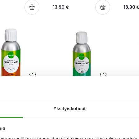
13,90 €
18,90 
IN
NUTROLIN
BERR
IN PUPPY & MOM
NUTROLIN KITTEN & ADULT
BERRY
ÖLJY 150 ML
150 ML
KAPS 3
Yksityiskohdat
17,50 €
12,90 
itä
mme sisällön ja mainosten räätälöimiseen, sosiaalisen median