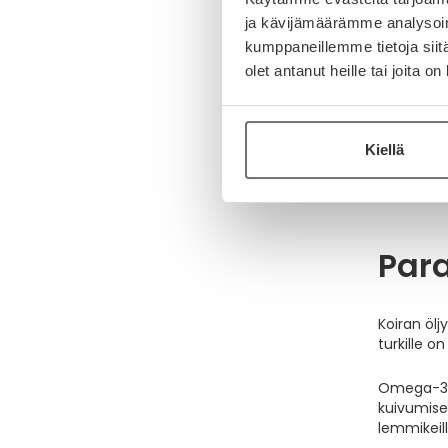
16
tuotet
ja kävijämäärämme analysoim
kumppaneillemme tietoja siitä
olet antanut heille tai joita o
Lemm
Kiellä
Lemmikin 
kissan kok
ihon kuivu
Para
Koiran ölj
turkille 
Omega-3 öl
kuivumise
lemmikeil