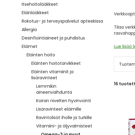
Itsehoitolääkkeet
Eläinlääkkeet
Verkkoapte
Rokotus- ja terveyspalvelut apteekissa
Tilaa ver
Allergia
rasvahap
Desinfiointiaineet ja puhdistus
Eläimet
Lue lisää 
Eläinten hoito
Eläinten hoitotarvikkeet
Tuotem
Eläinten vitamiinit ja
lisäravinteet
16
tuotet
Lemmikin
aineenvaihdunta
Koiran nivelten hyvinvointi
Lisäravinteet eläimille
Ravintolisät iholle ja turkille
Vitamiini- ja öljyvalmisteet
Omega-3 ja muut