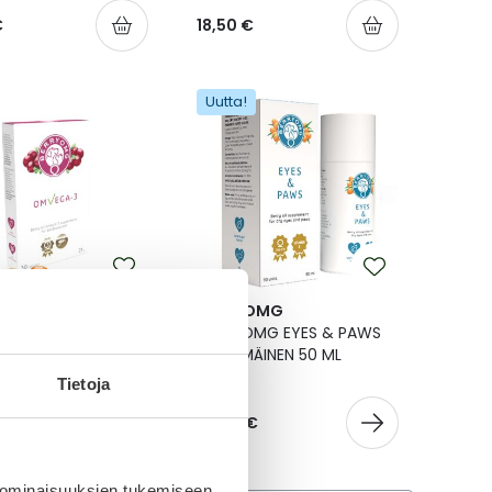
€
18,50 €
Uutta!
YOMG
BERRYOMG
OMG OMVEGA-3
BERRYOMG EYES & PAWS
0 KPL
NESTEMÄINEN 50 ML
Tietoja
€
39,90 €
 ominaisuuksien tukemiseen