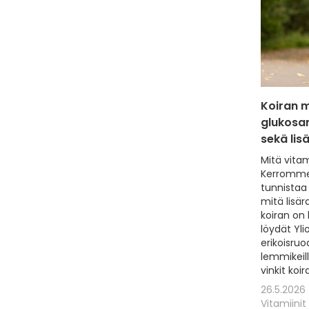
Koiran 
glukosam
sekä lis
Mitä vitam
Kerromme,
tunnistaa 
mitä lisär
koiran on 
löydät Yl
erikoisruoa
lemmikeil
vinkit koi
26.5.2026
Vitamiinit