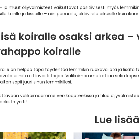
ja muut öljyvalmisteet vaikuttavat positiivisesti myös lemmikin 
ille koirille ja kissoille – niin pennuille, aktiivisille aikuisille kuin ikä
lisä koiralle osaksi arkea – 
ahappo koiralle
oiralle on helppo tapa täydentää lemmikin ruokavaliota ja lisätä tä
valio ei niitä riittävästi tarjoa. Valikoimamme kattaa sekä kaps
iten sopii juuri sinun lemmikillesi.
attavaan valikoimaamme verkkoapteekissa ja tilaa öljyvalmisteet
ekista ya.fi!
Lue lisä