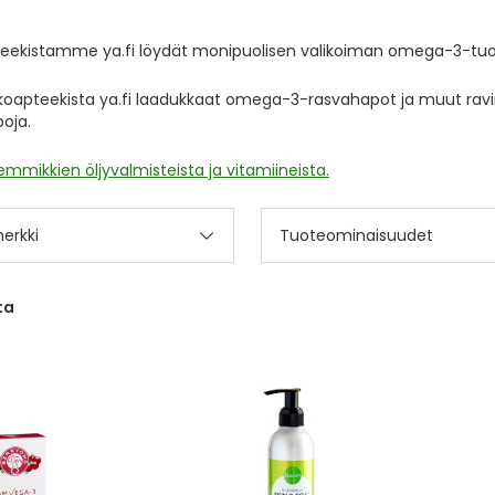
ekistamme ya.fi löydät monipuolisen valikoiman omega-3-tuotteita
kkoapteekista ya.fi laadukkaat omega-3-rasvahapot ja muut ravint
poja.
lemmikkien öljyvalmisteista ja vitamiineista.
erkki
Tuoteominaisuudet
ta