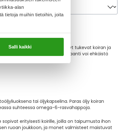
Järjestä
Järjestä
tiikka-alan
ietoja muihin tietoihin, joita
le ja kissoille
Salli kaikki
3-rasvahapot ja muut ravintoöljyt tukevat koiran ja
invointia. Riittävä rasvahappojen saanti voi ehkäistä
öljyliuoksena tai öljykapselina. Paras öljy koiran
ä oikeassa suhteessa omega-6-rasvahappoja.
pivat erityisesti koirille, joilla on taipumusta ihon
täisen ruoan joukkoon, ja monet valmisteet maistuvat