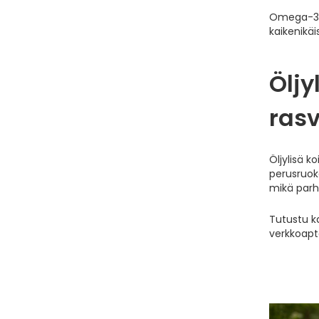
Omega-3- 
kaikenikäis
Öljy
rasv
Öljylisä k
perusruoka
mikä parha
Tutustu k
verkkoapte