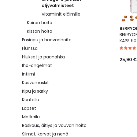
öljyvalmisteet
Vitamiinit eläimille
Koiran hoito
BERRY
Kissan hoito
BERRYO
Ensiapu ja haavanhoito
KAPS 90
Flunssa
Hiukset ja päänahka
25,90 €
Iho-ongelmat
Intiimi
Kasvomaskit
Kipu ja särky
Kuntoilu
Lapset
Matkailu
Raskaus, äitiys ja vauvan hoito
Silmät, korvat ja nenä