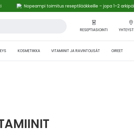
i
Nopeampi toimitus reseptilääkkeille – jopa 1–2 arkipä
RESEPTIASIOINTI
YHTEYST
EYS
KOSMETIIKKA
VITAMIINIT JA RAVINTOLISÄT
OIREET
alihintaiset tuotteet kanta-asiakkaille -24 % to klo 23.59 asti.
TAMIINIT