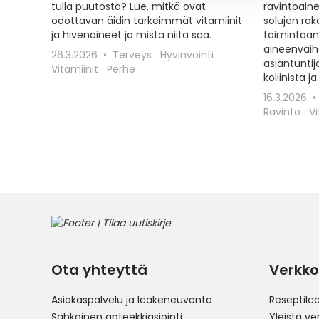
tulla puutosta? Lue, mitkä ovat
ravintoain
odottavan äidin tärkeimmät vitamiinit
solujen ra
ja hivenaineet ja mistä niitä saa.
toimintaan
aineenvaih
26.3.2026
Terveys
Hyvinvointi
asiantunti
Vitamiinit
Perhe
koliinista j
16.3.2026
Ravinto
Vi
Ota yhteyttä
Verkko
Asiakaspalvelu ja lääkeneuvonta
Reseptilä
Sähköinen apteekkiasiointi
Yleistä v