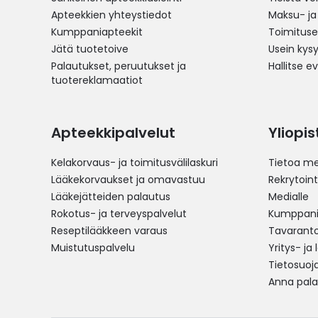
Apteekkien yhteystiedot
Maksu- ja
Kumppaniapteekit
Toimitus
Jätä tuotetoive
Usein kys
Palautukset, peruutukset ja
Hallitse e
tuotereklamaatiot
Apteekkipalvelut
Yliopi
Kelakorvaus- ja toimitusvälilaskuri
Tietoa me
Lääkekorvaukset ja omavastuu
Rekrytoint
Lääkejätteiden palautus
Medialle
Rokotus- ja terveyspalvelut
Kumppania
Reseptilääkkeen varaus
Tavarantoi
Muistutuspalvelu
Yritys- ja
Tietosuoj
Anna pala