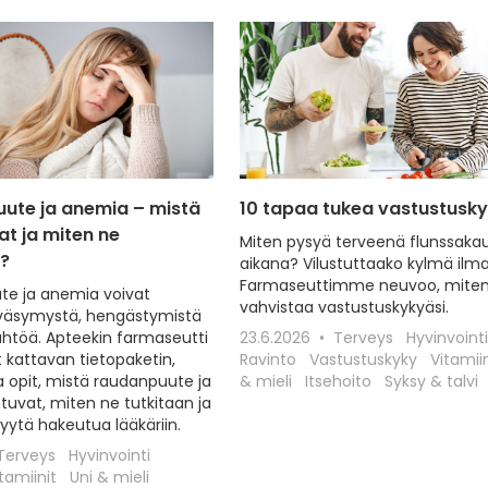
ute ja anemia – mistä
10 tapaa tukea vastustusk
at ja miten ne
Miten pysyä terveenä flunssaka
t?
aikana? Vilustuttaako kylmä ilm
Farmaseuttimme neuvoo, miten
e ja anemia voivat
vahvistaa vastustuskykyäsi.
väsymystä, hengästymistä
ähtöä. Apteekin farmaseutti
23.6.2026
Terveys
Hyvinvointi
 kattavan tietopaketin,
Ravinto
Vastustuskyky
Vitamii
a opit, mistä raudanpuute ja
& mieli
Itsehoito
Syksy & talvi
tuvat, miten ne tutkitaan ja
syytä hakeutua lääkäriin.
Terveys
Hyvinvointi
tamiinit
Uni & mieli