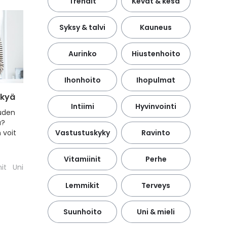
Trendit
Kevät & kesä
Syksy & talvi
Kauneus
Aurinko
Hiustenhoito
Ihonhoito
Ihopulmat
ykyä
Intiimi
Hyvinvointi
uden
a?
 voit
Vastustuskyky
Ravinto
Vitamiinit
Perhe
nit
Uni
Lemmikit
Terveys
Suunhoito
Uni & mieli