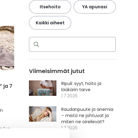
Itsehoito
YA apunasi
Kaikki aiheet
Haku
Viimeisimmät jutut
Ripuli: syyt, hoito ja
 ja 7
lääkärin tarve
1.7.2026
Raudanpuute ja anemia
in
– mistä ne johtuvat ja
miten ne oireilevat?
1.7.2026
a lue