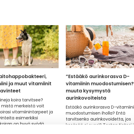
aitohappobakteeri,
”Estääkö aurinkorasva D-
ini ja muut vitamiinit
vitamiinin muodostumisen?”
ravinteet
muuta kysymystä
aurinkovoiteista
ineja koira tarvitsee?
mistä merkeistä voit
Estääkö aurinkorasva D-vitamiin
oirasi vitamiinintarpeet ja
muodostumisen iholla? Entä
vinteita esimerkiksi
tarvitsenko aurinkovoidetta, jos
 koiran on hyvä syödä.
kesäsää ei suosi? Testaa tietosi j
että löydät Yliopiston
vastaukset usein kysyttyihin