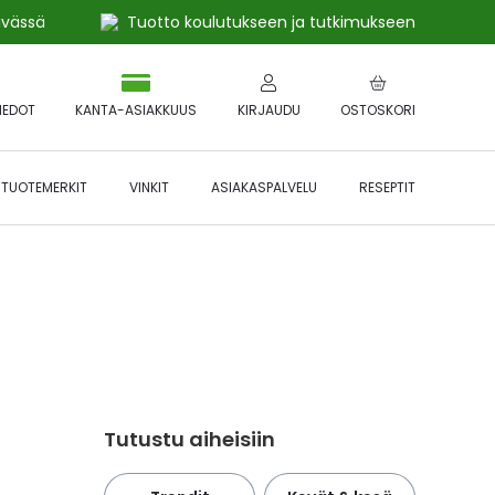
ivässä
Tuotto koulutukseen ja tutkimukseen
IEDOT
KANTA-ASIAKKUUS
KIRJAUDU
OSTOSKORI
TUOTEMERKIT
VINKIT
ASIAKASPALVELU
RESEPTIT
 🔥 *Katso tarkemmat ehdot
Hyödynnä
etu!
Tutustu aiheisiin