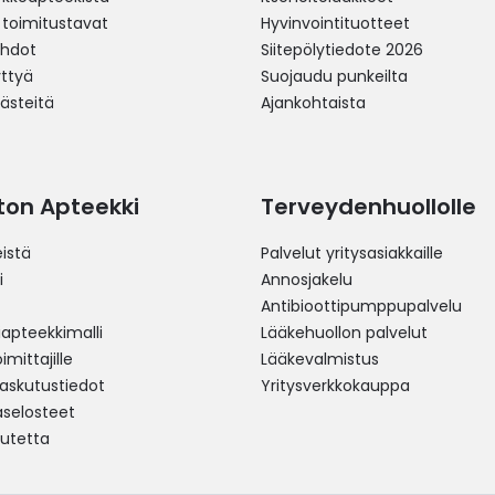
 toimitustavat
Hyvinvointituotteet
ehdot
Siitepölytiedote 2026
yttyä
Suojaudu punkeilta
västeitä
Ajankohtaista
ston Apteekki
Terveydenhuollolle
istä
Palvelut yritysasiakkaille
i
Annosjakelu
Antibioottipumppupalvelu
pteekkimalli
Lääkehuollon palvelut
mittajille
Lääkevalmistus
 laskutustiedot
Yritysverkkokauppa
aselosteet
utetta