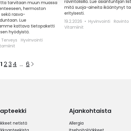
ravintolisillä. Lue asiantuntijan lis
etta tarvitaan muun muassa
mitä suoja-aineita ikääntynyt ta
kenteeseen, hermoston
erityisesti.
 sekä rasva-
duntaan. Lue
19.2.2026
Hyvinvointi
Ravinto
jamme kattava tietopaketti
Vitamiinit
a sen hyödyistä.
Terveys
Hyvinvointi
tamiinit
Sivu
Go
1
2
3
4
...
6
You're
Sivu
Sivu
Sivu
Sivu
to
currently
next
reading
page
page
apteekki
Ajankohtaista
äkkeet netistä
Allergia
erkkoapteekista
Itsehoitolääkkeet