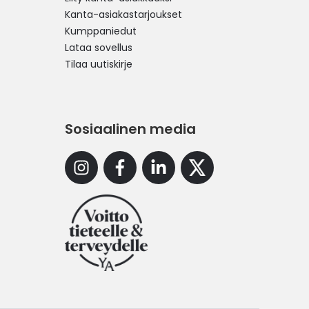
Kanta-asiakastarjoukset
Kumppaniedut
Lataa sovellus
Tilaa uutiskirje
Sosiaalinen media
Instagram
Facebook
Linkedin
X