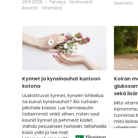
29.6.2026
Terveys
Hyvinvointi
Itsehoito
Ravinto
Vitamiinit
Kynnet ja kynsinauhat kuntoon
Koiran m
kotona
glukosami
sekä lisä
Liuskoittuvat kynnet, kynsien lohkeilua
tai kuivat kynsinauhat? Älä turhaan
Mitä vitami
piilottele käsiäsi. Lue farmaseutin
Kerromme, 
tärkeimmät vinkit siihen, miten saat
tunnistaa k
kauniit kynnet ja pehmeät kädet.
mitä lisära
Vaihda pesuaineet hoitaviin, tehohoida
urheilevan
käsiä yöllä ja tee manikyyri kotona, niin
Tiesithän, 