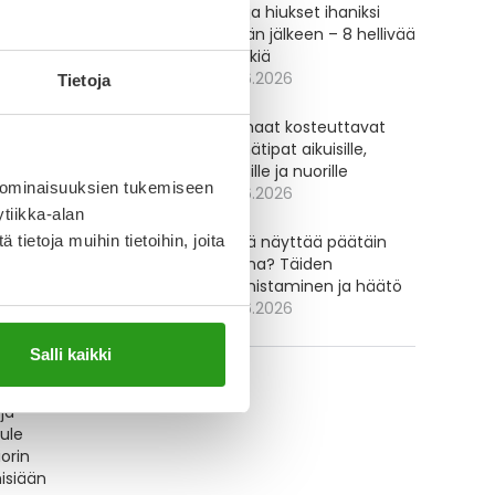
Iho ja hiukset ihaniksi
kesän jälkeen – 8 hellivää
ti
vinkkiä
t
30.6.2026
Tietoja
Parhaat kosteuttavat
silmätipat aikuisille,
lapsille ja nuorille
 ominaisuuksien tukemiseen
30.6.2026
tiikka-alan
ietoja muihin tietoihin, joita
Miltä näyttää päätäin
muna? Täiden
tunnistaminen ja häätö
30.6.2026
Salli kaikki
ja
tule
iorin
isiään