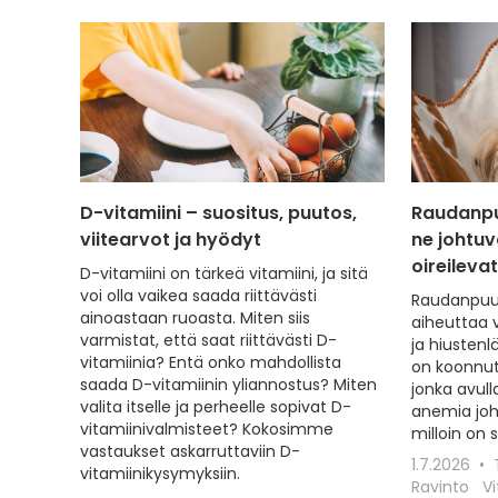
D-vitamiini – suositus, puutos,
Raudanpu
viitearvot ja hyödyt
ne johtuv
oireileva
D-vitamiini on tärkeä vitamiini, ja sitä
voi olla vaikea saada riittävästi
Raudanpuut
ainoastaan ruoasta. Miten siis
aiheuttaa 
varmistat, että saat riittävästi D-
ja hiustenl
vitamiinia? Entä onko mahdollista
on koonnut
saada D-vitamiinin yliannostus? Miten
jonka avull
valita itselle ja perheelle sopivat D-
anemia joh
vitamiinivalmisteet? Kokosimme
milloin on 
vastaukset askarruttaviin D-
1.7.2026
vitamiinikysymyksiin.
Ravinto
Vi