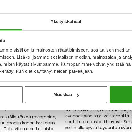
laadukkaat erikoisruoat,
aurinkorasvakysymyksiin.
a lisäravinteet lemmikeille!
13.4.2026
Ihonhoito
Hyvinvoin
armaseuttimme vinkit koiran
Kevät & kesä
Aurinko
Vitamiini
ta!
Yksityiskohdat
Hyvinvointi
Ravinto
Lemmikit
itä
mme sisällön ja mainosten räätälöimiseen, sosiaalisen median
iseen. Lisäksi jaamme sosiaalisen median, mainosalan ja analy
, miten käytät sivustoamme. Kumppanimme voivat yhdistää näitä t
n kerätty, kun olet käyttänyt heidän palvelujaan.
Muokkaa
 mitä se on, hyödyt
Mitä vitamiineja seniorille?
le ja mistä sitä saa?
Kun ikää karttuu, niin vitamiineja 
kivennäisaineita ei välttämättä 
limistölle tärkeä ravintoaine,
nautittua ruoasta riittävästi. Sen
stuu moniin kehon keskeisiin
voikin olla syytä täydentää syöm
n. Tätä vitamiinin kaltaista