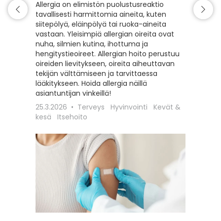
Allergia on elimistön puolustusreaktio
Tälle s
tavallisesti harmittomia aineita, kuten
intiimi
siitepölyä, eläinpölyä tai ruoka-aineita
erilaist
vastaan. Yleisimpiä allergian oireita ovat
hoitoon
nuha, silmien kutina, ihottuma ja
seksuaa
hengitystieoireet. Allergian hoito perustuu
liittyviä
oireiden lievitykseen, oireita aiheuttavan
12.2.202
tekijän välttämiseen ja tarvittaessa
Itsehoit
lääkitykseen. Hoida allergia näillä
asiantuntijan vinkeillä!
25.3.2026
Terveys
Hyvinvointi
Kevät &
kesä
Itsehoito