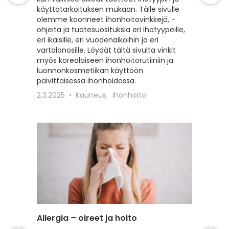
käyttötarkoituksen mukaan. Tälle sivulle
hyvinvoi
olemme koonneet ihonhoitovinkkejä, -
hiusten
ohjeita ja tuotesuosituksia eri ihotyypeille,
sekä vah
eri ikäisille, eri vuodenaikoihin ja eri
erilaisil
vartalonosille. Löydät tältä sivulta vinkit
22.2.20
myös korealaiseen ihonhoitorutiiniin ja
luonnonkosmetiikan käyttöön
päivittäisessä ihonhoidossa.
2.3.2025
Kauneus
Ihonhoito
Allergia – oireet ja hoito
Intiimi