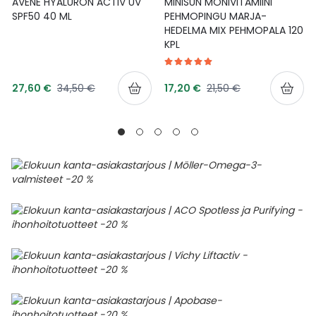
AVENE HYALURON ACTIV UV
MINISUN MONIVITAMIINI
SPF50 40 ML
PEHMOPINGU MARJA-
HEDELMA MIX PEHMOPALA 120
KPL
Tarjoushinta
Tarjoushinta
Normaalihinta
Normaalihinta
27,60 €
34,50 €
17,20 €
21,50 €