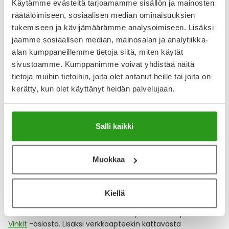
Käytämme evästeitä tarjoamamme sisällön ja mainosten
räätälöimiseen, sosiaalisen median ominaisuuksien
Suomen suurin
tukemiseen ja kävijämäärämme analysoimiseen. Lisäksi
jaamme sosiaalisen median, mainosalan ja analytiikka-
verkkoapteekki tarjoaa
alan kumppaneillemme tietoja siitä, miten käytät
sivustoamme. Kumppanimme voivat yhdistää näitä
inspiroivaa luettavaa
tietoja muihin tietoihin, joita olet antanut heille tai joita on
kauneuden ja hyvinvoinnin
kerätty, kun olet käyttänyt heidän palvelujaan.
aiheista
Salli kaikki
Suomen suurin
verkkoapteekki
ya.fi palvelee
valtakunnallisesti kaikenlaisissa apteekkiasioissa ja laajasta
Muokkaa
valikoimasta löydät kaikki suosituimmat apteekkituotteet.
Ya.fi verkkoapteekki tarjoaa monipuolisen valikoiman
kauneus- ja hyvinvointiteemaista luettavaa sekä erilaisia
oppaita ja asiantuntijoiden vinkkejä
ihonhoitoon
, sopivien
Kiellä
kosmetiikkatuotteiden valintaan
sekä iho-ongelmien
hoitoon. Mielenkiintoiset artikkelit löydät verkkoapteekin
Vinkit
-osiosta. Lisäksi verkkoapteekin kattavasta