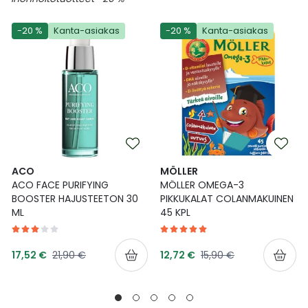
-20 %
Kanta-asiakas
-20 %
Kanta-asiakas
ACO
MÖLLER
ACO FACE PURIFYING
MÖLLER OMEGA-3
BOOSTER HAJUSTEETON 30
PIKKUKALAT COLANMAKUINEN
ML
45 KPL
Tarjoushinta
Tarjoushinta
Normaalihinta
Normaalihinta
17,52 €
21,90 €
12,72 €
15,90 €