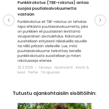
Punkkirokotus (TBE-rokotus) antaa
Matkai
suojaa puutiaisaivokuumetta
rokotu
vastaan
Matkaili
turvall
Punkkirokotus eli TBE-rokotus on tehokas
vähentä
tapa ehkäistä puutiaisaivokuumetta, joka
esiintyv
on punkkien eli puutiaisten levittämä
suojaam
virusperäinen aivotulehdus. Rokotusta
ajoitet
suositellaan erityisesti riskialueilla asuville
matkako
tai niillä pitkään oleileville. Lue, mitä
olennai
puutiaisaivokuume tarkoittaa, kenelle
kyseess
punkkirokotusta suositellaan ja miten
Euroopa
rokotussarja etenee.
maaseudu
25.3.2026
Terveys
Hyvinvointi
Kevät &
rokotta
kesä
Perhe
YA apunasi
18.12.20
apunasi
Tutustu ajankohtaisiin sisältöihin: