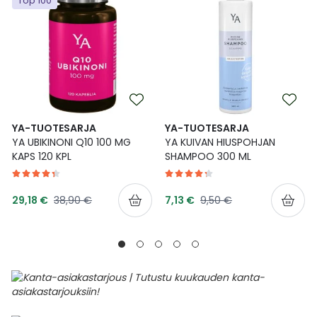
Top 100
Ulkoilu
Vitamiinit
Syylät ja känsät
Uni ja mieli
YA-tuotesarja
Täit
Vatsa
Ummetus
YA-TUOTESARJA
YA-TUOTESARJA
Yskä
YA UBIKINONI Q10 100 MG
YA KUIVAN HIUSPOHJAN
KAPS 120 KPL
SHAMPOO 300 ML
Äänen käheys
Tarjoushinta
Tarjoushinta
Normaalihinta
Normaalihinta
29,18 €
38,90 €
7,13 €
9,50 €