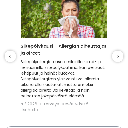
Siitepölykausi – Allergian aiheuttajat
Punkki 
ja oireet
varaud
Siitepölyallergia kiusaa erilaisilla silmä- ja
Kevät t
nenäoireilla siitepölykautena, kun pensaat,
mutta my
lehtipuut ja heinät kukkivat.
Lue, kui
Siitepölyallergikon yleisvointi voi allergia-
punkeilt
aikana olla nuutunut, mutta onneksi
punkkisu
allergisia oireita voi lievittää ja näin
toimit, 
helpottaa jokapäiväistä elämää.
18.3.20
4.3.2026
Terveys
Kevät & kesä
Lemmiki
Itsehoito