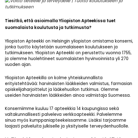
Tiesitkö, että asioimalla Yliopiston Apteekissa tuet
suomalaista koulutusta ja tutkimusta?
Yliopiston Apteekki on Helsingin yliopiston omistama konserni,
jonka tuotto käytetään suomalaiseen koulutukseen ja
tutkimukseen. Yliopiston Apteekki on perustettu vuonna 1755,
ja olemme huolehtineet suomalaisten hyvinvoinnista yli 270
vuoden ajan.
Yliopiston Apteekilla on kolme yhteiskunnallista
erityistehtävää: harvinaisten lääkkeiden valmistus, farmasian
opiskelijaharjoittelut ja lääkehuollon tutkimus. Olemme
useiden harvinaisten lääkkeiden ainoa valmistaja Suomessa.
Konserniimme kuuluu 17 apteekkia 14 kaupungissa sekä
valtakunnallisesti palveleva verkkoapteekki. Palvelemme
sinua myös kumppaniapteekeissamme. Lisäksi tarjoamme
laajasti palveluita julkiselle ja yksityiselle terveydenhuollolle.