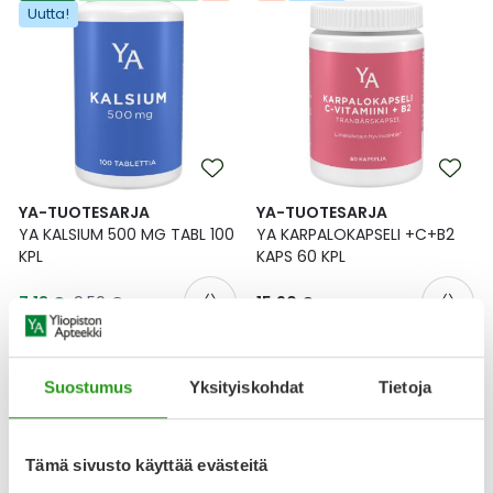
Uutta!
YA-TUOTESARJA
YA-TUOTESARJA
YA KALSIUM 500 MG TABL 100
YA KARPALOKAPSELI +C+B2
KPL
KAPS 60 KPL
Tarjoushinta
Normaalihinta
7,13 €
9,50 €
15,90 €
Suostumus
Yksityiskohdat
Tietoja
Tämä sivusto käyttää evästeitä