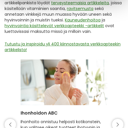
artikkelipankista löydät
terveysteemaisia artikkeleita
, joissa
käsitellään vitamiinien saantia,
ravitsemusta
sekä
annetaan vinkkejä muun muassa hyvään uneen sekä
hyvinvoinnin ja muistin tueksi.
Kauneudenhoitoa
ja
hyvinvointia käsittelevät verkkoapteekki -artikkelit
ovat
luettavissasi maksutta missä ja milloin vain.
Tutustu ja inspiroidu yli 400 kiinnostavasta verkkoapteekin
artikkelista!
Ihonhoidon ABC
Hiuste
Ihonhoito onnistuu helposti kotikonstein,
Hyvin h
kun valitsee oikeat tuotteet ihotyypin ja
kiiltävä