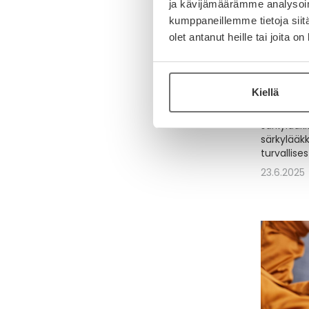
ja kävijämäärämme analysoim
kumppaneillemme tietoja siitä
olet antanut heille tai joita o
Tiesitkö
valitse 
Särkee, s
Kiellä
auttaa. M
särkylääk
särkylääkk
särkylääkk
turvallises
23.6.2025