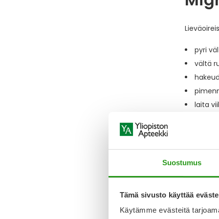
Lieväoirei
pyri vä
vältä r
hakeudu
pimenn
laita v
käy le
Suostumus
Tämä sivusto käyttää eväste
Käytämme evästeitä tarjoama