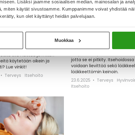
iseen. Lisäksi jaamme sosiaalisen median, mainosalan ja analy
, miten käytät sivustoamme. Kumppanimme voivat yhdistää näitä t
n kerätty, kun olet käyttänyt heidän palvelujaan.
 tämän särkylääkkeistä? –
Näin lievität tilapäistä ki
kipulääke oikein
Kipu on elimistön oma suojam
Se on tapa varoittaa elimistöä
attuu, jomottaa? Särkylääke
Muokkaa
ongelmasta, jonka aiheuttaja 
utta miten valita oikea
hoitaa pois tai jota tulee vältt
e oikeaan tilanteeseen? Voiko
Tilapäinen kipu kannattaa aina
eistä olla haittaa ja miten
jotta se ei pitkity. Itsehoidossa
eitä käytetään oikein ja
voidaan lievittää sekä lääkkeell
ti? Lue vinkit!
lääkkeettömin keinoin.
Terveys
Itsehoito
23.6.2025
Terveys
Hyvinvoi
Itsehoito