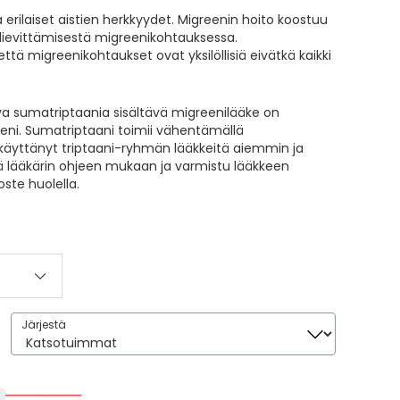
a erilaiset aistien herkkyydet. Migreenin hoito koostuu
 lievittämisestä migreenikohtauksessa.
tä migreenikohtaukset ovat yksilöllisiä eivätkä kaikki
va sumatriptaania sisältävä migreenilääke on
igreeni. Sumatriptaani toimii vähentämällä
 käyttänyt triptaani-ryhmän lääkkeitä aiemmin ja
 lääkärin ohjeen mukaan ja varmistu lääkkeen
ste huolella.
Järjestä
Järjestä