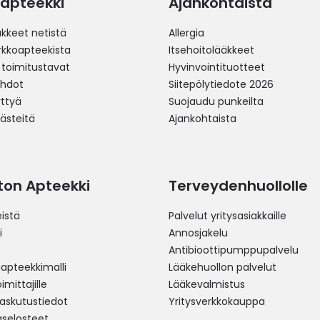
apteekki
Ajankohtaista
äkkeet netistä
Allergia
erkkoapteekista
Itsehoitolääkkeet
 toimitustavat
Hyvinvointituotteet
ehdot
Siitepölytiedote 2026
yttyä
Suojaudu punkeilta
västeitä
Ajankohtaista
ston Apteekki
Terveydenhuollolle
istä
Palvelut yritysasiakkaille
i
Annosjakelu
Antibioottipumppupalvelu
pteekkimalli
Lääkehuollon palvelut
mittajille
Lääkevalmistus
 laskutustiedot
Yritysverkkokauppa
aselosteet