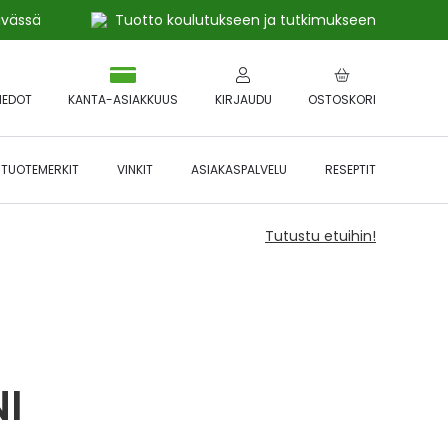
ivässä
Tuotto koulutukseen ja tutkimukseen
IEDOT
KANTA-ASIAKKUUS
KIRJAUDU
OSTOSKORI
TUOTEMERKIT
VINKIT
ASIAKASPALVELU
RESEPTIT
Tutustu etuihin!
I