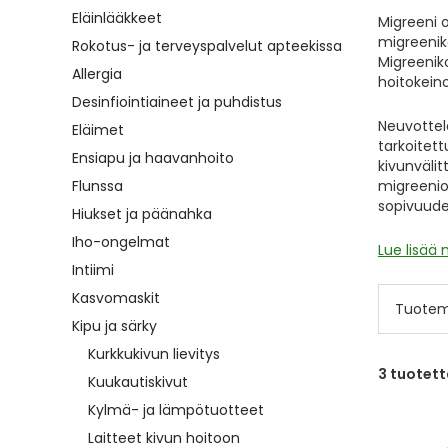
Eläinlääkkeet
Migreeni 
migreenik
Rokotus- ja terveyspalvelut apteekissa
Migreeniko
Allergia
hoitokeino
Desinfiointiaineet ja puhdistus
Neuvottel
Eläimet
tarkoitett
Ensiapu ja haavanhoito
kivunväli
Flunssa
migreenio
sopivuudes
Hiukset ja päänahka
Iho-ongelmat
Lue lisää 
Intiimi
Kasvomaskit
Tuotem
Kipu ja särky
Kurkkukivun lievitys
3
tuotett
Kuukautiskivut
Kylmä- ja lämpötuotteet
Laitteet kivun hoitoon