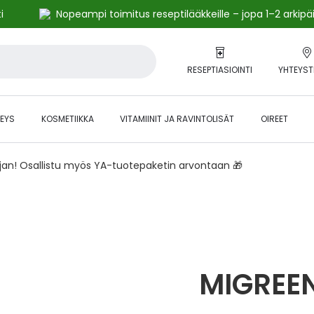
i
Nopeampi toimitus reseptilääkkeille – jopa 1–2 arkipä
RESEPTIASIOINTI
YHTEYST
EYS
KOSMETIIKKA
VITAMIINIT JA RAVINTOLISÄT
OIREET
ajan! Osallistu myös YA-tuotepaketin arvontaan 🎁
MIGREEN