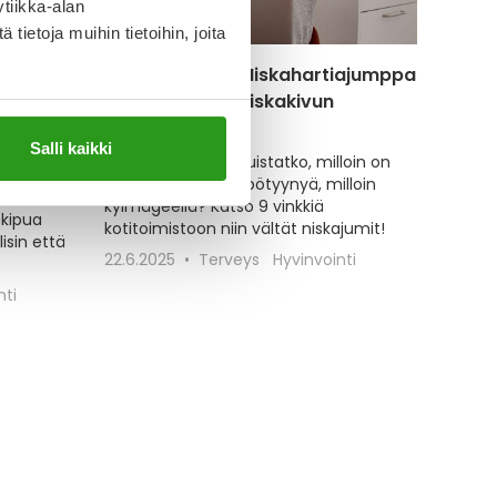
tiikka-alan
ietoja muihin tietoihin, joita
pua
Niska jumissa? Niskahartiajumppa
ja muut keinot niskakivun
ekanismi.
välttämiseen
Salli kaikki
tulee
Hartiat jumissa? Muistatko, milloin on
ää.
syytä käyttää lämpötyynyä, milloin
 hoitaa,
kylmägeeliä? Katso 9 vinkkiä
 kipua
kotitoimistoon niin vältät niskajumit!
isin että
22.6.2025
Terveys
Hyvinvointi
nti