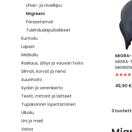
Lihas- ja nivelkipu
Migreeni
Parasetamoli
Tulehduskipulääkkeet
Kuntoilu
Lapset
Matkailu
MIGRA-
MIGRA-
Raskaus, äitiys ja vauvan hoito
MIGREEN
Silmät, korvat ja nenä
Suunhoito
45,90 €
Sydän ja verenkierto
Testit, mittarit ja laitteet
Tupakoinnin lopettaminen
3
tuotett
Ulkoilu
Uni ja mieli
Migr
Vatsa