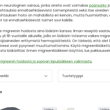
on neurologinen sairaus, jonka oireita ovat voimakas
päänsärky
j
ohtauksia ennaltaehkäisevistä toimenpiteistä sekä itse oireiden
htauksen hoito on mahdollista eri keinoin, mutta huomioithan, et
t tai ennaltaehkäisevät toimet sovi kaikille.
e migreenin hoidosta aina lääkärin kanssa. Ilman reseptiä saata
u yli 18-vuotiaille aikuisille, joilla on lääkärin toteama vaikea m
ttäjäaineiden erittymistä hermopäätteistä. On tärkeää, että olet
ireesi ovat pysyneet muuttumattomina. Käytä migreenilääkettä
ta lääkäriltäsi. Ennen migreenilääkkeen käyttöä, lue pakkausselo
migreenin hoidosta ja sopivan kipulääkkeen valinnasta.
erkki
Tuotetyyppi
a
Lääke
Lääke