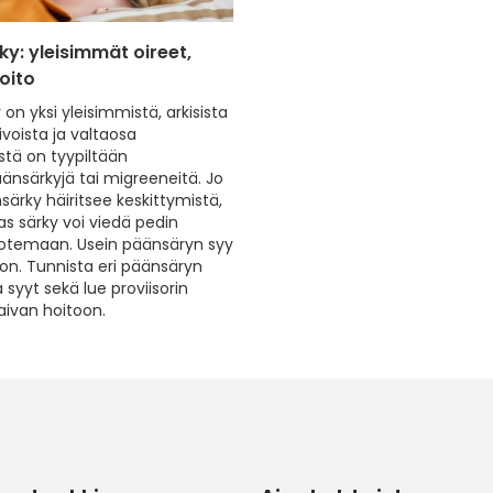
y: yleisimmät oireet,
hoito
on yksi yleisimmistä, arkisista
voista ja valtaosa
stä on tyypiltään
änsärkyjä tai migreeneitä. Jo
särky häiritsee keskittymistä,
as särky voi viedä pedin
potemaan. Usein päänsäryn syy
on. Tunnista eri päänsäryn
syyt sekä lue proviisorin
aivan hoitoon.