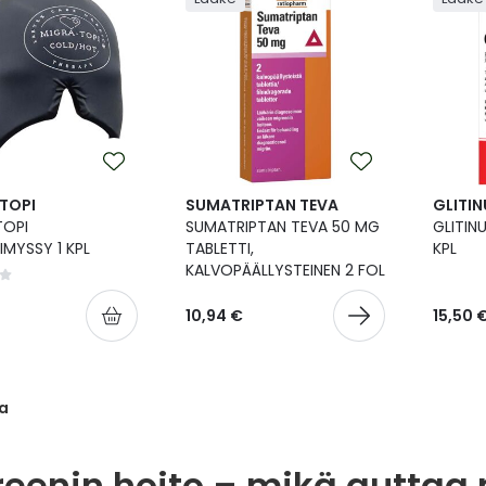
TOPI
SUMATRIPTAN TEVA
GLITI
TOPI
SUMATRIPTAN TEVA 50 MG
GLITIN
IMYSSY 1 KPL
TABLETTI,
KPL
KALVOPÄÄLLYSTEINEN 2 FOL
10,94 €
15,50 
a
eenin hoito – mikä auttaa 