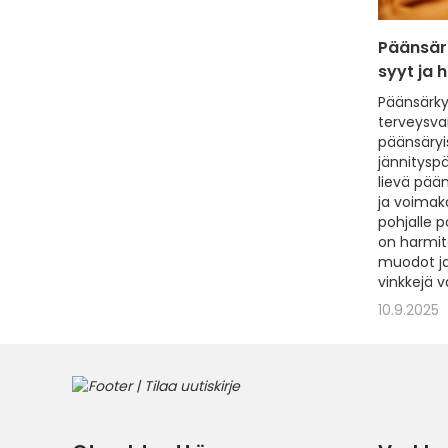
Päänsärk
syyt ja 
Päänsärky 
terveysvai
päänsäryi
jännityspä
lievä pään
ja voimak
pohjalle 
on harmit
muodot ja 
vinkkejä v
10.9.2025