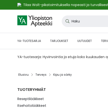
Tilaa Wolt-pikatoimituksella nopeasti ja turvallisest
Skip
to
Haku
Content
YA-TUOTESARJA
TARJOUKSET
UUTUUDET
TERV
YA-tuotesarja: Hyvinvointia ja etuja koko kuukauden 
Etusivu
Terveys
Kipu ja särky
TUOTERYHMÄT
Reseptilääkkeet
Itsehoitolääkkeet