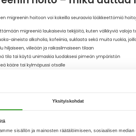
sen migreenin hoitoon voi kokeilla seuraavia lääkkeettömiä hoito
lttämään migreeniä laukaisevia tekijöitä, kuten välkkyviä valoja t
uoka-aineista alkoholia, kofeiinia, suklaata sekä muita ruokia, jo
 hiljaiseen, viileään ja raikasilmaiseen tilaan
ä tila tai käytä unimaskia luodaksesi pimeän ympäristön
iileä kääre tai kylmäpussi otsalle
päämään tai nukkumaan
Lue lisä
Yksityiskohdat
itä
mme sisällön ja mainosten räätälöimiseen, sosiaalisen median