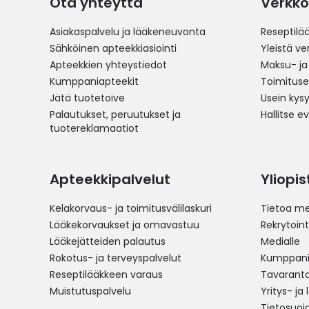
Ota yhteyttä
Verkko
Asiakaspalvelu ja lääkeneuvonta
Reseptilä
Sähköinen apteekkiasiointi
Yleistä v
Apteekkien yhteystiedot
Maksu- ja
Kumppaniapteekit
Toimitus
Jätä tuotetoive
Usein kys
Palautukset, peruutukset ja
Hallitse e
tuotereklamaatiot
Apteekkipalvelut
Yliopi
Kelakorvaus- ja toimitusvälilaskuri
Tietoa me
Lääkekorvaukset ja omavastuu
Rekrytoint
Lääkejätteiden palautus
Medialle
Rokotus- ja terveyspalvelut
Kumppania
Reseptilääkkeen varaus
Tavarantoi
Muistutuspalvelu
Yritys- ja
Tietosuoj