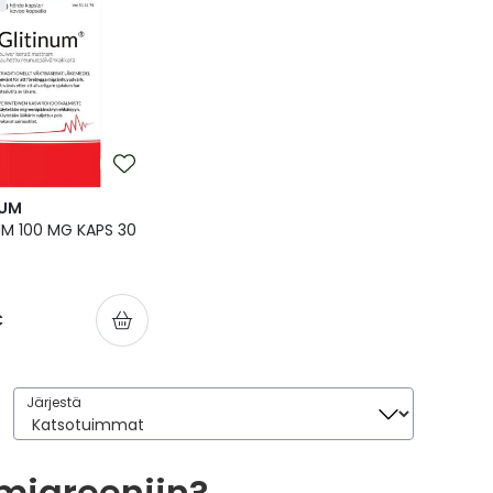
NUM
UM 100 MG KAPS 30
€
Järjestä
Järjestä
migreeniin?