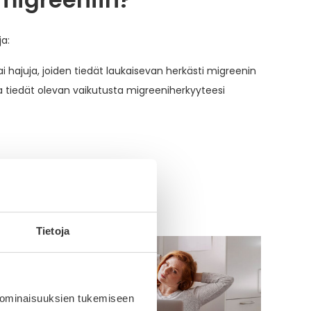
ja:
ai hajuja, joiden tiedät laukaisevan herkästi migreenin
illa tiedät olevan vaikutusta migreeniherkyyteesi
ä
Tietoja
 ominaisuuksien tukemiseen