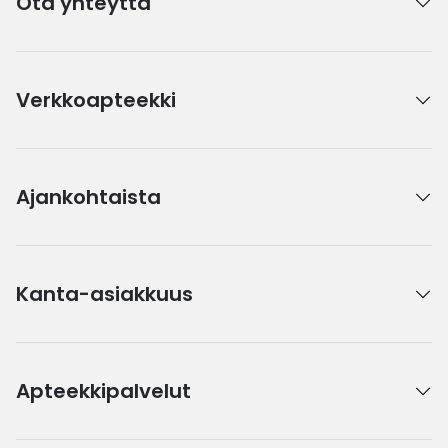
Ota yhteyttä
Verkkoapteekki
Ajankohtaista
Kanta-asiakkuus
Apteekkipalvelut