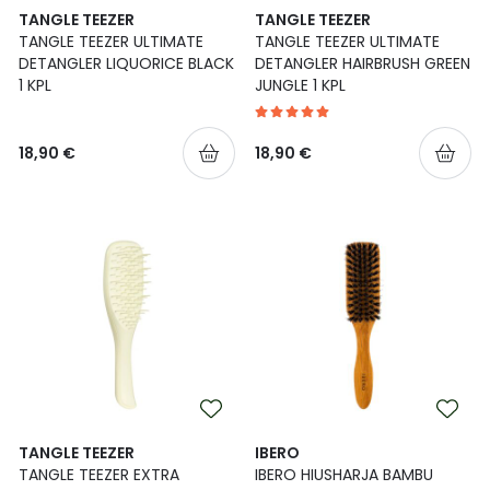
TANGLE TEEZER
TANGLE TEEZER
Ulkoilu
Vitamiinit
Syylät ja känsät
TANGLE TEEZER ULTIMATE
TANGLE TEEZER ULTIMATE
DETANGLER LIQUORICE BLACK
DETANGLER HAIRBRUSH GREEN
Uni ja mieli
YA-tuotesarja
Täit
1 KPL
JUNGLE 1 KPL
Vatsa
Ummetus
18,90 €
18,90 €
Yskä
Äänen käheys
TANGLE TEEZER
IBERO
TANGLE TEEZER EXTRA
IBERO HIUSHARJA BAMBU