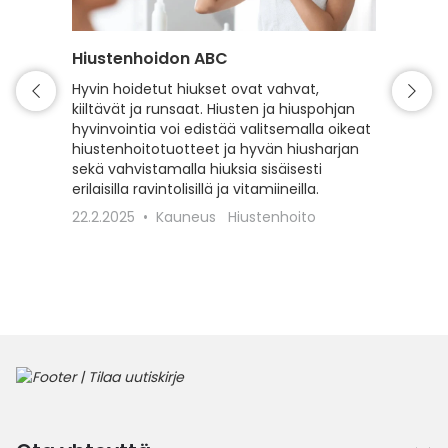
Hiustenhoidon ABC
Hiuspo
öljyäm
Hyvin hoidetut hiukset ovat vahvat,
kiiltävät ja runsaat. Hiusten ja hiuspohjan
Kauniit,
hyvinvointia voi edistää valitsemalla oikeat
hyvinvoi
hiustenhoitotuotteet ja hyvän hiusharjan
parantaa
sekä vahvistamalla hiuksia sisäisesti
hellimi
erilaisilla ravintolisillä ja vitamiineilla.
tehokka
täsmätu
22.2.2025
Kauneus
Hiustenhoito
4.2.202