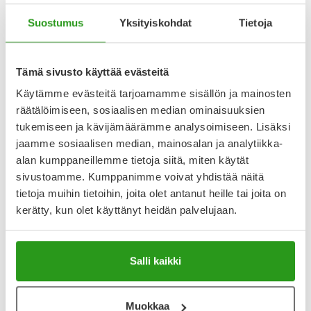
Suostumus
Yksityiskohdat
Tietoja
TANGLE TEEZER
TANGLE TEEZER
TANGLE TEEZER DETANGLING
TANGLE TEEZER DETANGLING
MINI HAIRBRUSH LIQUORICE
MINI HAIRBRUSH RUNWAY PINK
BLACK 1 KPL
1 KPL
Tämä sivusto käyttää evästeitä
Käytämme evästeitä tarjoamamme sisällön ja mainosten
15,90 €
15,90 €
räätälöimiseen, sosiaalisen median ominaisuuksien
tukemiseen ja kävijämäärämme analysoimiseen. Lisäksi
jaamme sosiaalisen median, mainosalan ja analytiikka-
alan kumppaneillemme tietoja siitä, miten käytät
sivustoamme. Kumppanimme voivat yhdistää näitä
tietoja muihin tietoihin, joita olet antanut heille tai joita on
kerätty, kun olet käyttänyt heidän palvelujaan.
Salli kaikki
TANGLE TEEZER
IBERO
TANGLE TEEZER ULTIMATE
IBERO HIUSLENKKI MUSTA 6
Muokkaa