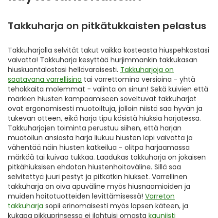
Takkuharja on pitkätukkaisten pelastus
Takkuharjalla selvität takut vaikka kosteasta hiuspehkostasi
vaivatta! Takkuharja kesyttää hurjimmankin takkukasan
hiuskuontalostasi hellävaraisesti.
Takkuharjoja on
saatavana varrellisina
tai varrettomina versioina - yhtä
tehokkaita molemmat - valinta on sinun! Sekä kuivien että
märkien hiusten kampaamiseen soveltuvat takkuharjat
ovat ergonomisesti muotoiltuja, jolloin niistä saa hyvän ja
tukevan otteen, eikä harja tipu käsistä hiuksia harjatessa.
Takkuharjojen toiminta perustuu siihen, että harjan
muotoilun ansiosta harja liukuu hiusten läpi vaivatta ja
vähentää näin hiusten katkeilua - olitpa harjaamassa
märkää tai kuivaa tukkaa. Laadukas takkuharja on jokaisen
pitkähiuksisen ehdoton hiustenhoitoväline. Sillä saa
selvitettyä juuri pestyt ja pitkätkin hiukset. Varrellinen
takkuharja on oiva apuväline myös hiusnaamioiden ja
muiden hoitotuotteiden levittämisessä!
Varreton
takkuharja
sopii erinomaisesti myös lapsen käteen, ja
kukapa pikkuprinsessa ei ilahtuisi omasta
kauniisti