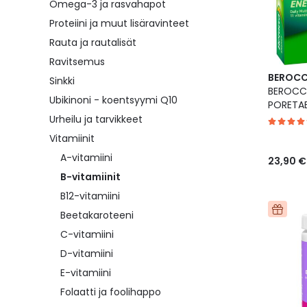
Omega-3 ja rasvahapot
Proteiini ja muut lisäravinteet
Rauta ja rautalisät
Ravitsemus
BEROC
Sinkki
BEROCC
Ubikinoni - koentsyymi Q10
PORETAB
Urheilu ja tarvikkeet
Vitamiinit
A-vitamiini
23,90 €
B-vitamiinit
B12-vitamiini
Beetakaroteeni
C-vitamiini
D-vitamiini
E-vitamiini
Folaatti ja foolihappo