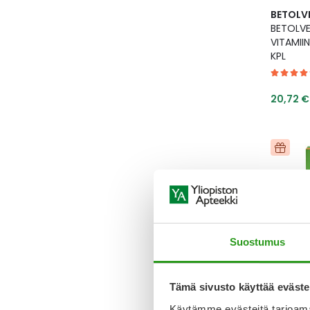
BETOLV
BETOLVE
VITAMIIN
KPL
Tarjoush
20,72 €
Suostumus
YA-TUO
Tämä sivusto käyttää eväste
YA VITA
TYRNI 2
Käytämme evästeitä tarjoama