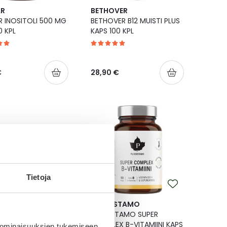
AR
BETHOVER
 INOSITOLI 500 MG
BETHOVER B12 MUISTI PLUS
0 KPL
KAPS 100 KPL
€
28,90 €
Tietoja
CCA
PUHDISTAMO
CA IMMUNITY
PUHDISTAMO SUPER
BLETTI 30 KPL
COMPLEX B-VITAMIINI KAPS
 ominaisuuksien tukemiseen