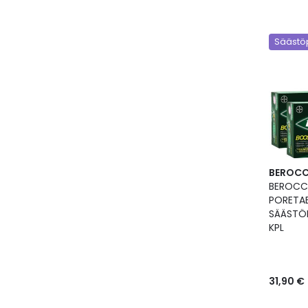
Säästöp
BEROC
BEROCC
PORETAB
SÄÄSTÖP
KPL
31,90 €