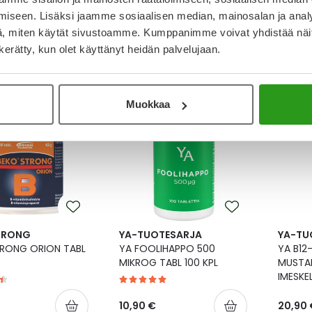
iseen. Lisäksi jaamme sosiaalisen median, mainosalan ja analy
, miten käytät sivustoamme. Kumppanimme voivat yhdistää näitä t
n kerätty, kun olet käyttänyt heidän palvelujaan.
20,90 €
18,20 
Uu
Muokkaa
TRONG
YA-TUOTESARJA
YA-TU
TRONG ORION TABL
YA FOOLIHAPPO 500
YA B12-
MIKROG TABL 100 KPL
MUSTA
IMESKE
10,90 €
20,90 