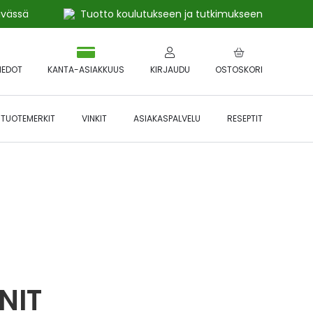
ivässä
Tuotto koulutukseen ja tutkimukseen
IEDOT
KANTA-ASIAKKUUS
KIRJAUDU
OSTOSKORI
TUOTEMERKIT
VINKIT
ASIAKASPALVELU
RESEPTIT
 🔥 *Katso tarkemmat ehdot
Hyödynnä
etu!
NIT