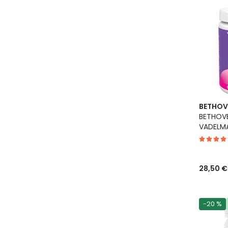
BETHOV
BETHOVE
VADELMA
28,50 €
-20 %