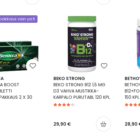
akkaus vain ya.fi
CA
BEKO STRONG
BETHO
A BOOST
BEKO STRONG B12 1,5 MG
BETHO
LETTI
D3 VAHVA MUSTIKKA-
B12+FO
AKKAUS 2 X 30
KARPALO PURUTABL 120 KPL
150 KPL
29,90 €
28,90 