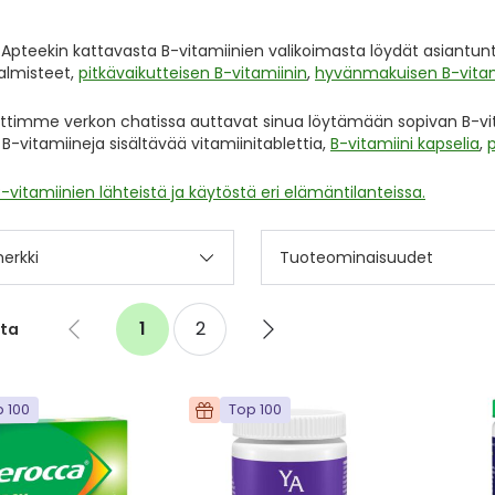
n Apteekin kattavasta B-vitamiinien valikoimasta löydät asiantu
valmisteet,
pitkävaikutteisen B-vitamiinin
,
hyvänmakuisen B-vitam
timme verkon chatissa auttavat sinua löytämään sopivan B-vitamii
ä B-vitamiineja sisältävää vitamiinitablettia,
B-vitamiini kapselia
,
B-vitamiinien lähteistä ja käytöstä eri elämäntilanteissa.
erkki
Tuoteominaisuudet
Sivu
1
2
ta
Go
You're
Sivu
Go
to
currently
to
previous
reading
next
page
page
page
 100
Top 100