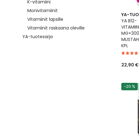
K-vitamiini
Monivitamiinit
YA-TUO
Vitamiinit lapsille
YA B12-
VITAMII
Vitamiinit raskaana oleville
MG+300
YA-tuotesarja
MUSTAHE
KPL
22,90 €
-20 %