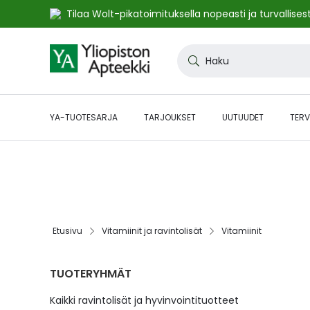
Tilaa Wolt-pikatoimituksella nopeasti ja turvallisest
Skip
to
Haku
Content
YA-TUOTESARJA
TARJOUKSET
UUTUUDET
TERV
🔥48h ALE:n jatkot! Etukoodilla JATKOT48 kaikki* norma
kampanjasivulta.
Etusivu
Vitamiinit ja ravintolisät
Vitamiinit
TUOTERYHMÄT
Kaikki ravintolisät ja hyvinvointituotteet