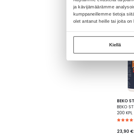
ja kävijämäärämme analysoim
kumppaneillemme tietoja siitä
olet antanut heille tai joita o
11,90 €
Kiellä
BEKO S
BEKO S
200 KPL
23,90 €