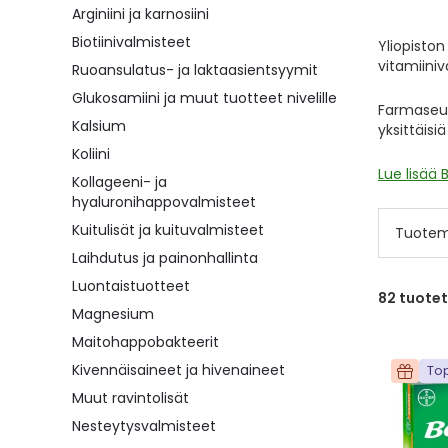
Arginiini ja karnosiini
Biotiinivalmisteet
Yliopisto
vitamiini
Ruoansulatus- ja laktaasientsyymit
Glukosamiini ja muut tuotteet nivelille
Farmaseut
Kalsium
yksittäisi
Koliini
Lue lisää 
Kollageeni- ja
hyaluronihappovalmisteet
Kuitulisät ja kuituvalmisteet
Tuotem
Laihdutus ja painonhallinta
Luontaistuotteet
82
tuotet
Magnesium
Maitohappobakteerit
Kivennäisaineet ja hivenaineet
Top
Muut ravintolisät
Nesteytysvalmisteet