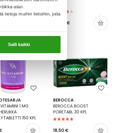
60 KPL
tiikka-alan
ietoja muihin tietoihin, joita
€
24,90 €
tta!
Salli kaikki
OTESARJA
BEROCCA
VITAMIINI 1 MG
BEROCCA BOOST
HERUKKA
PORETABL 30 KPL
LYTABLETTI 150 KPL
€
18,50 €