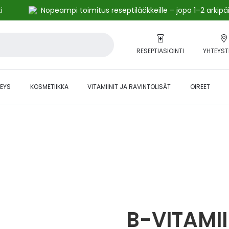
i
Nopeampi toimitus reseptilääkkeille – jopa 1–2 arkipä
RESEPTIASIOINTI
YHTEYST
EYS
KOSMETIIKKA
VITAMIINIT JA RAVINTOLISÄT
OIREET
alihintaiset tuotteet kanta-asiakkaille -24 % to klo 23.59 asti.
B-VITAMII