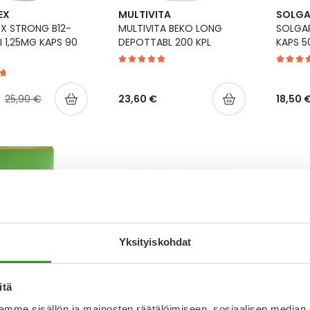
EX
MULTIVITA
SOLG
X STRONG B12-
MULTIVITA BEKO LONG
SOLGAR
I 1,25MG KAPS 90
DEPOTTABL 200 KPL
KAPS 5
inta
Normaalihinta
25,90 €
23,60 €
18,50 
Yksityiskohdat
TESARJA
BEROCCA
BERO
itä
MIINIPORETABLETTI
BEROCCA ENERGY TABL 60
BEROC
X20 KPL
KPL
PORETA
mme sisällön ja mainosten räätälöimiseen, sosiaalisen median