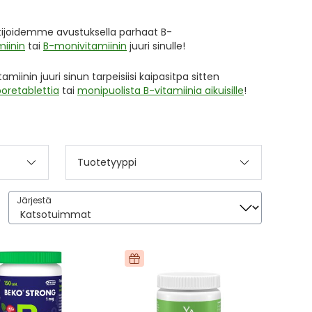
ntijoidemme avustuksella parhaat B-
iinin
tai
B-monivitamiinin
juuri sinulle!
nin juuri sinun tarpeisiisi kaipasitpa sitten
poretablettia
tai
monipuolista B-vitamiinia aikuisille
!
Tuotetyyppi
Järjestä
Järjestä