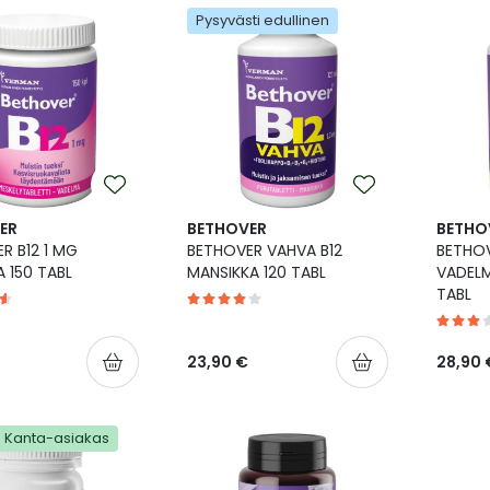
Pysyvästi edullinen
ER
BETHOVER
BETHO
R B12 1 MG
BETHOVER VAHVA B12
BETHOV
 150 TABL
MANSIKKA 120 TABL
VADELM
TABL
23,90 €
28,90 
Kanta-asiakas