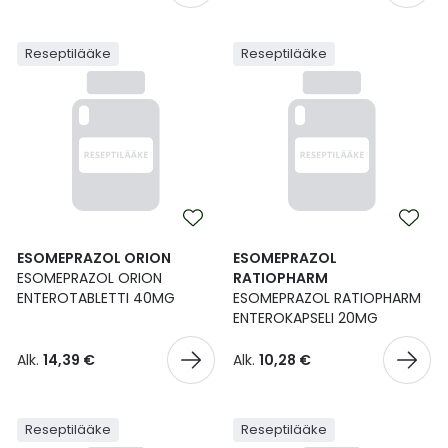
Ulkoilu
Vitamiinit
Syylät ja känsät
Reseptilääke
Reseptilääke
Uni ja mieli
YA-tuotesarja
Täit
Vatsa
Ummetus
Yskä
Äänen käheys
ESOMEPRAZOL ORION
ESOMEPRAZOL
ESOMEPRAZOL ORION
RATIOPHARM
ENTEROTABLETTI 40MG
ESOMEPRAZOL RATIOPHARM
ENTEROKAPSELI 20MG
Alk.
14,39 €
Alk.
10,28 €
Reseptilääke
Reseptilääke