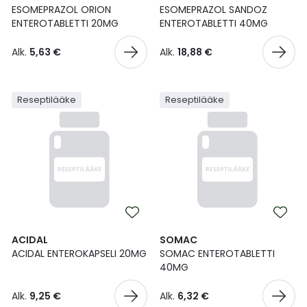
Yleis
ESOMEPRAZOL ORION
ESOMEPRAZOL SANDOZ
ENTEROTABLETTI 20MG
ENTEROTABLETTI 40MG
Lapset
Vartalon ihonhoito
Nesteytysvalmisteet
Kurkkukipu
Virts
Umme
Alk.
5,63 €
Alk.
18,88 €
Matkailu
YA-tuotesarja
Omega-3 ja rasvahapot
Lihas- ja nivelkipu
Virts
Vitam
Reseptilääke
Reseptilääke
Raskaus, äitiys ja vauvan hoito
Proteiini ja muut lisäravinteet
Närästys
Silmät, korvat ja nenä
Rauta ja rautalisät
Peräpukamat
Suunhoito
Ravitsemus
Päänsärky
Sydän ja verenkierto
Sinkki
Ripuli
ACIDAL
SOMAC
Testit, mittarit ja laitteet
Ubikinoni - koentsyymi Q10
Suun kuivuminen
ACIDAL ENTEROKAPSELI 20MG
SOMAC ENTEROTABLETTI
40MG
Tupakoinnin lopettaminen
Urheilu ja tarvikkeet
Syyhy
Alk.
9,25 €
Alk.
6,32 €