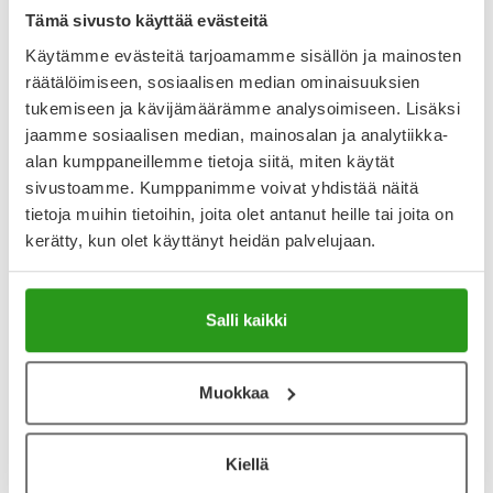
Tämä sivusto käyttää evästeitä
Alk.
7,80 €
Alk.
10,77 €
Käytämme evästeitä tarjoamamme sisällön ja mainosten
räätälöimiseen, sosiaalisen median ominaisuuksien
Reseptilääke
Reseptilääke
tukemiseen ja kävijämäärämme analysoimiseen. Lisäksi
jaamme sosiaalisen median, mainosalan ja analytiikka-
alan kumppaneillemme tietoja siitä, miten käytät
sivustoamme. Kumppanimme voivat yhdistää näitä
tietoja muihin tietoihin, joita olet antanut heille tai joita on
kerätty, kun olet käyttänyt heidän palvelujaan.
Salli kaikki
RABEPRAZOL KRKA
GASTERIX
RABEPRAZOL KRKA
GASTERIX ENTEROKAPSELI
ENTEROTABLETTI 20MG
30MG
Muokkaa
Alk.
6,37 €
Alk.
15,41 €
Kiellä