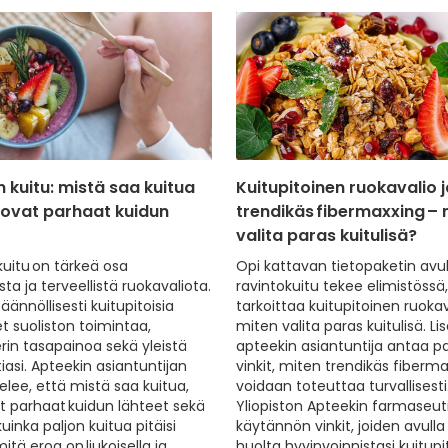
 kuitu: mistä saa kuitua
Kuitupitoinen ruokavalio j
 ovat parhaat kuidun
trendikäs fibermaxxing – 
valita paras kuitulisä?
kuitu on tärkeä osa
Opi kattavan tietopaketin avul
ta ja terveellistä ruokavaliota.
ravintokuitu tekee elimistössä
äännöllisesti kuitupitoisia
tarkoittaa kuitupitoinen ruokav
et suoliston toimintaa,
miten valita paras kuitulisä. Lis
rin tasapainoa sekä yleistä
apteekin asiantuntija antaa p
iasi. Apteekin asiantuntijan
vinkit, miten trendikäs fiberm
elee, että mistä saa kuitua,
voidaan toteuttaa turvallisesti
t parhaat kuidun lähteet sekä
Yliopiston Apteekin farmaseut
uinka paljon kuitua pitäisi
käytännön vinkit, joiden avulla
itä eroa on liukoisella ja
huolta hyvinvoinnistasi kuitupi