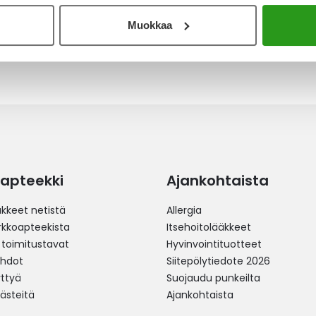
Muokkaa
apteekki
Ajankohtaista
äkkeet netistä
Allergia
erkkoapteekista
Itsehoitolääkkeet
 toimitustavat
Hyvinvointituotteet
ehdot
Siitepölytiedote 2026
yttyä
Suojaudu punkeilta
västeitä
Ajankohtaista