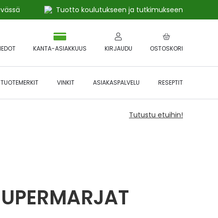
ivässä
Tuotto koulutukseen ja tutkimukseen
IEDOT
KANTA-ASIAKKUUS
KIRJAUDU
OSTOSKORI
TUOTEMERKIT
VINKIT
ASIAKASPALVELU
RESEPTIT
Tutustu etuihin!
SUPERMARJAT