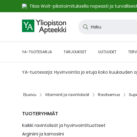
Tilaa Wolt-pikatoimituksella nopeasti ja turvallisest
Skip
to
Haku
Content
YA-TUOTESARJA
TARJOUKSET
UUTUUDET
TERV
YA-tuotesarja: Hyvinvointia ja etuja koko kuukauden 
Etusivu
Vitamiinit ja ravintolisät
Ravitsemus
Sup
TUOTERYHMÄT
Kaikki ravintolisät ja hyvinvointituotteet
Arginiini ja karnosiini