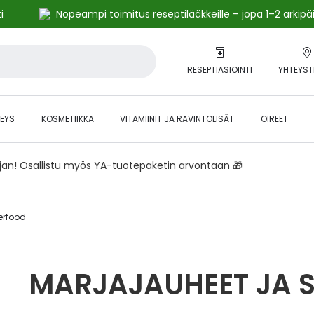
i
Nopeampi toimitus reseptilääkkeille – jopa 1–2 arkipä
RESEPTIASIOINTI
YHTEYST
EYS
KOSMETIIKKA
VITAMIINIT JA RAVINTOLISÄT
OIREET
ajan! Osallistu myös YA-tuotepaketin arvontaan 🎁
erfood
MARJAJAUHEET JA 