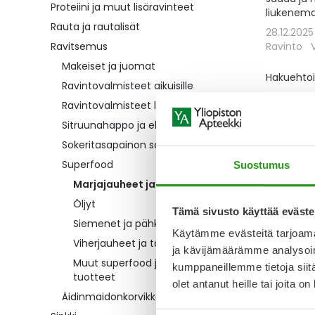
Proteiini ja muut lisäravinteet
liukenema
Rauta ja rautalisät
28.12.202
Ravitsemus
Ravinto
Makeiset ja juomat
Hakuehtoih
Ravintovalmisteet aikuisille
Ravintovalmisteet lapsille
Sitruunahappo ja elintarvikevärit
Sokeritasapainon säätely
Superfood
Suostumus
Marjajauheet ja supermarjat
Öljyt
Tämä sivusto käyttää eväste
Siemenet ja pähkinät
Käytämme evästeitä tarjoama
Viherjauheet ja tabletit
ja kävijämäärämme analysoim
Muut superfood jauheet ja
kumppaneillemme tietoja siitä
tuotteet
olet antanut heille tai joita o
Äidinmaidonkorvikkeet