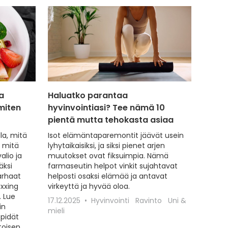
a
Haluatko parantaa
miten
hyvinvointiasi? Tee nämä 10
pientä mutta tehokasta asiaa
la, mitä
Isot elämäntaparemontit jäävät usein
, mitä
lyhytaikaisiksi, ja siksi pienet arjen
alio ja
muutokset ovat fiksuimpia. Nämä
äksi
farmaseutin helpot vinkit sujahtavat
arhaat
helposti osaksi elämää ja antavat
axxing
virkeyttä ja hyvää oloa.
. Lue
17.12.2025
Hyvinvointi
Ravinto
Uni &
in
mieli
 pidät
toisen