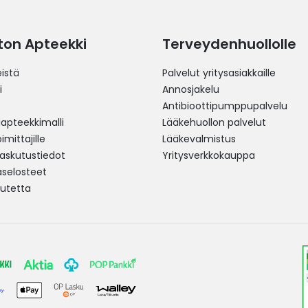
ston Apteekki
Terveydenhuollolle
istä
Palvelut yritysasiakkaille
i
Annosjakelu
Antibioottipumppupalvelu
pteekkimalli
Lääkehuollon palvelut
mittajille
Lääkevalmistus
 laskutustiedot
Yritysverkkokauppa
aselosteet
utetta