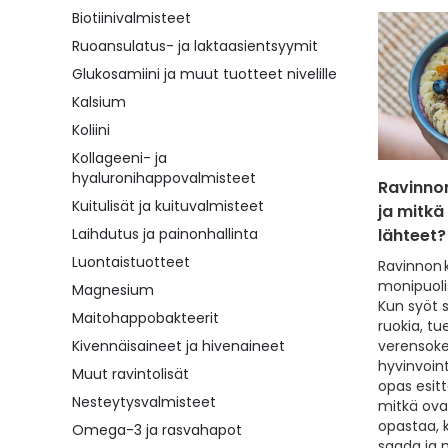
Biotiinivalmisteet
Ruoansulatus- ja laktaasientsyymit
Glukosamiini ja muut tuotteet nivelille
Kalsium
Koliini
Kollageeni- ja
hyaluronihappovalmisteet
Ravinnon
Kuitulisät ja kuituvalmisteet
ja mitkä
Laihdutus ja painonhallinta
lähteet?
Luontaistuotteet
Ravinnon 
monipuolis
Magnesium
Kun syöt s
Maitohappobakteerit
ruokia, tu
Kivennäisaineet ja hivenaineet
verensoke
hyvinvoint
Muut ravintolisät
opas esitt
Nesteytysvalmisteet
mitkä ova
opastaa, k
Omega-3 ja rasvahapot
saada ja m