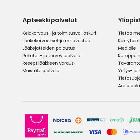
Apteekkipalvelut
Yliopi
Kelakorvaus- ja toimitusvälilaskuri
Tietoa me
Lääkekorvaukset ja omavastuu
Rekrytoint
Lääkejätteiden palautus
Medialle
Rokotus- ja terveyspalvelut
Kumppania
Reseptilääkkeen varaus
Tavarantoi
Muistutuspalvelu
Yritys- ja
Tietosuoj
Anna pala