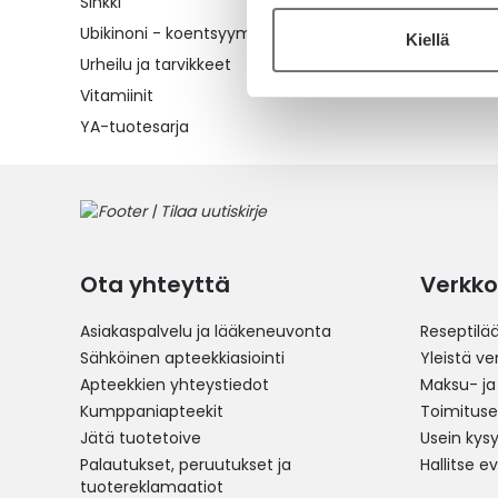
Sinkki
Ubikinoni - koentsyymi Q10
Kiellä
Urheilu ja tarvikkeet
Vitamiinit
YA-tuotesarja
Ota yhteyttä
Verkko
Asiakaspalvelu ja lääkeneuvonta
Reseptilä
Sähköinen apteekkiasiointi
Yleistä v
Apteekkien yhteystiedot
Maksu- ja
Kumppaniapteekit
Toimitus
Jätä tuotetoive
Usein kys
Palautukset, peruutukset ja
Hallitse e
tuotereklamaatiot