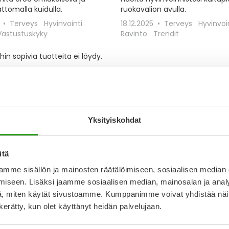
ttomalla kuidulla.
ruokavalion avulla.
5
Terveys
Hyvinvointi
18.12.2025
Terveys
Hyvinvoi
Vastustuskyky
Ravinto
Trendit
in sopivia tuotteita ei löydy.
Yksityiskohdat
itä
mme sisällön ja mainosten räätälöimiseen, sosiaalisen median
iseen. Lisäksi jaamme sosiaalisen median, mainosalan ja analy
, miten käytät sivustoamme. Kumppanimme voivat yhdistää näitä t
n kerätty, kun olet käyttänyt heidän palvelujaan.