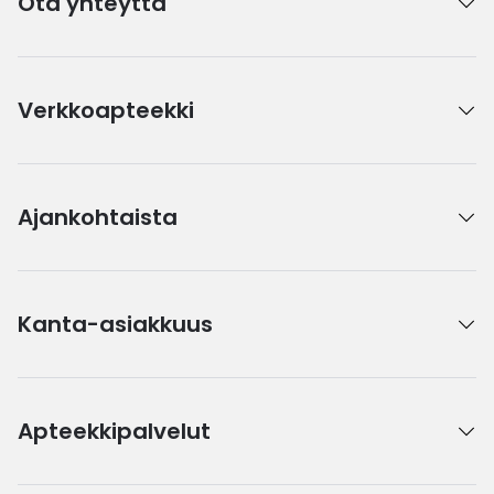
Ota yhteyttä
Verkkoapteekki
Ajankohtaista
Kanta-asiakkuus
Apteekkipalvelut