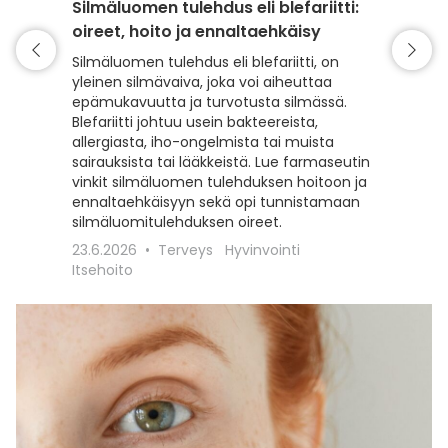
Silmäluomen tulehdus eli blefariitti:
Siitepö
oireet, hoito ja ennaltaehkäisy
Yllättiv
kevään s
Silmäluomen tulehdus eli blefariitti, on
siitepöl
yleinen silmävaiva, joka voi aiheuttaa
hoito tu
epämukavuutta ja turvotusta silmässä.
proviiso
Blefariitti johtuu usein bakteereista,
siitepöly
allergiasta, iho-ongelmista tai muista
allergiao
sairauksista tai lääkkeistä. Lue farmaseutin
vinkit silmäluomen tulehduksen hoitoon ja
18.3.20
ennaltaehkäisyyn sekä opi tunnistamaan
Itsehoit
silmäluomitulehduksen oireet.
23.6.2026
Terveys
Hyvinvointi
Itsehoito