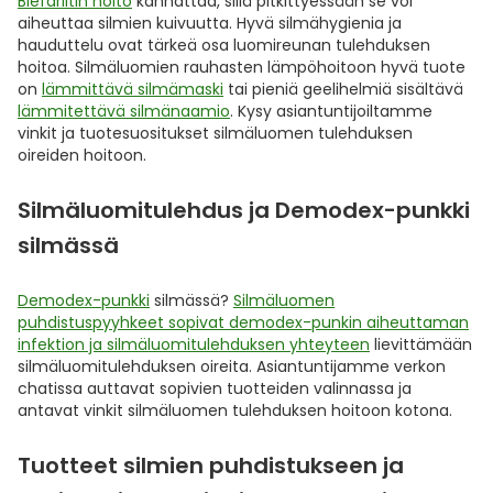
Blefariitin hoito
kannattaa, sillä pitkittyessään se voi
aiheuttaa silmien kuivuutta. Hyvä silmähygienia ja
hauduttelu ovat tärkeä osa luomireunan tulehduksen
hoitoa. Silmäluomien rauhasten lämpöhoitoon hyvä tuote
on
lämmittävä silmämaski
tai pieniä geelihelmiä sisältävä
lämmitettävä silmänaamio
. Kysy asiantuntijoiltamme
vinkit ja tuotesuositukset silmäluomen tulehduksen
oireiden hoitoon.
Silmäluomitulehdus ja Demodex-punkki
silmässä
Demodex-punkki
silmässä?
Silmäluomen
puhdistuspyyhkeet sopivat demodex-punkin aiheuttaman
infektion ja silmäluomitulehduksen yhteyteen
lievittämään
silmäluomitulehduksen oireita. Asiantuntijamme verkon
chatissa auttavat sopivien tuotteiden valinnassa ja
antavat vinkit silmäluomen tulehduksen hoitoon kotona.
Tuotteet silmien puhdistukseen ja