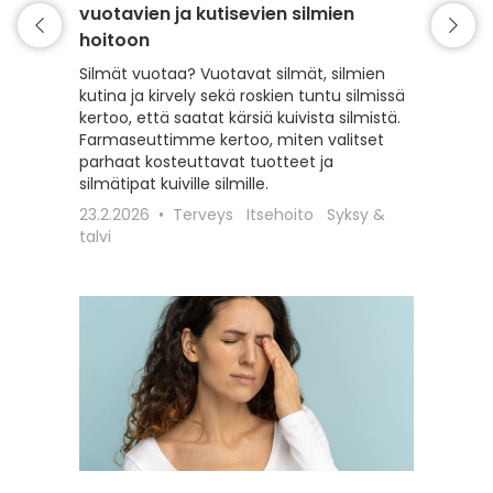
vuotavien ja kutisevien silmien
aikuisil
hoitoon
Tippaa, 
ilman? J
Silmät vuotaa? Vuotavat silmät, silmien
silmäti
kutina ja kirvely sekä roskien tuntu silmissä
juttumme
kertoo, että saatat kärsiä kuivista silmistä.
kosteutt
Farmaseuttimme kertoo, miten valitset
farmase
parhaat kosteuttavat tuotteet ja
tilanteis
silmätipat kuiville silmille.
30.6.20
23.2.2026
Terveys
Itsehoito
Syksy &
talvi
talvi