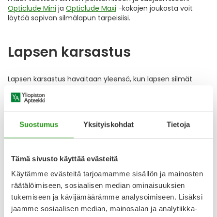
Opticlude Mini
ja
Opticlude Maxi
-kokojen joukosta voit
löytää sopivan silmälapun tarpeisiisi.
Lapsen karsastus
Lapsen karsastus havaitaan yleensä, kun lapsen silmät
eivät katso samaan kohteeseen yhtä aikaa. Lapsen
karsastusta varten
Opticlude Mini
on sopivan kokoinen
silmälappu lapselle
. Valittavanasi on
ihonvärinen
silmälappu
tai
kuvioitu silmälappu lapselle
.
Suostumus
Yksityiskohdat
Tietoja
Silmälappu netistä ya.fi!
Tämä sivusto käyttää evästeitä
Käytämme evästeitä tarjoamamme sisällön ja mainosten
Tutustu ja tilaa silmälaput karsastukseen kätevästi netistä
räätälöimiseen, sosiaalisen median ominaisuuksien
verkkokaupastamme ya.fi ja valitse itsellesi mieluisin
tukemiseen ja kävijämäärämme analysoimiseen. Lisäksi
toimitustapa useiden vaihtoehtojemme joukosta.
Kotiinkuljetuksella tilaat Opticlude-silmälaput
jaamme sosiaalisen median, mainosalan ja analytiikka-