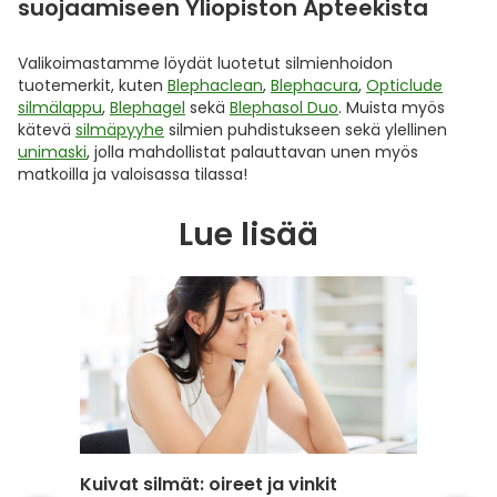
suojaamiseen Yliopiston Apteekista
Valikoimastamme löydät luotetut silmienhoidon
tuotemerkit, kuten
Blephaclean
,
Blephacura
,
Opticlude
silmälappu
,
Blephagel
sekä
Blephasol Duo
. Muista myös
kätevä
silmäpyyhe
silmien puhdistukseen sekä ylellinen
unimaski
, jolla mahdollistat palauttavan unen myös
matkoilla ja valoisassa tilassa!
Lue lisää
Kuivat silmät: oireet ja vinkit
Parhaa