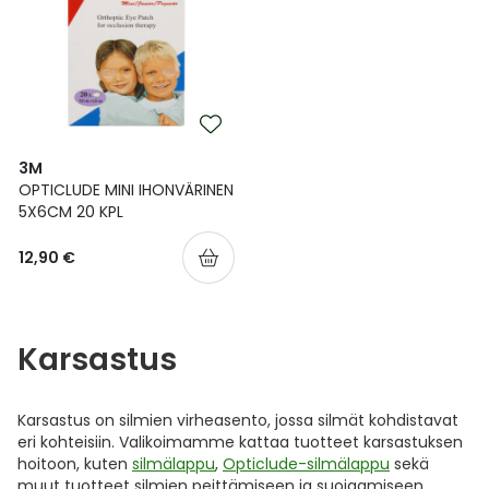
3M
OPTICLUDE MINI IHONVÄRINEN
5X6CM 20 KPL
12,90 €
Karsastus
Karsastus on silmien virheasento, jossa silmät kohdistavat
eri kohteisiin. Valikoimamme kattaa tuotteet karsastuksen
hoitoon, kuten
silmälappu
,
Opticlude-silmälappu
sekä
muut tuotteet silmien peittämiseen ja suojaamiseen.