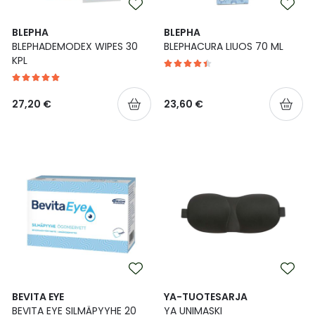
Ulkoilu
Vitamiinit
Syylät ja känsät
BLEPHA
BLEPHA
BLEPHADEMODEX WIPES 30
BLEPHACURA LIUOS 70 ML
Uni ja mieli
YA-tuotesarja
Täit
KPL
Vatsa
Ummetus
27,20 €
23,60 €
Yskä
Äänen käheys
BEVITA EYE
YA-TUOTESARJA
BEVITA EYE SILMÄPYYHE 20
YA UNIMASKI