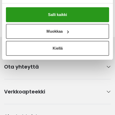
Kirjoita arvostelu
Salli kaikki
Katso kaikki 3M-tuotteet
Muokkaa
Kiellä
Ota yhteyttä
Verkkoapteekki