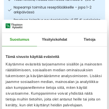
Ulkoilu
Vitamiinit
Syylät ja känsät
Nopeampi toimitus reseptilääkkeille – jopa 1–2
arkipäivässä
Uni ja mieli
YA-tuotesarja
Täit
Ilmainen toimitus noutopisteisiin yli 65 € ostoksista.
Lääkkeet eivät kerrytä ostoskorin arvoa
Vatsa
Ummetus
Osta nyt, saat 45 päivää korotonta maksuaikaa.
Suostumus
Yksityiskohdat
Tietoja
Yskä
Kuvaus
Käyttö
Koostumus
Info
Tämä sivusto käyttää evästeitä
Äänen käheys
Silmälappu, joka on suunniteltu käytettäväksi
Käytämme evästeitä tarjoamamme sisällön ja mainosten
peittohoitoon. Omat koot lapsille ja aikuisille. Silmälappu
räätälöimiseen, sosiaalisen median ominaisuuksien
muodostuu pehmeästä haavaan tarttumattomasta
tyynystä, joka on liitetty isompaan ihoystävälliseen
tukemiseen ja kävijämäärämme analysoimiseen. Lisäksi
taustateippiin. CE-merkitty lääkinnällinen laite. Valmistaja
jaamme sosiaalisen median, mainosalan ja analytiikka-
3M Deutschland GmbH.
alan kumppaneillemme tietoja siitä, miten käytät
sivustoamme. Kumppanimme voivat yhdistää näitä
Arvostelut ja kokemuksia
tietoja muihin tietoihin, joita olet antanut heille tai joita on
Tuotteella ei ole vielä yhtään arvostelua.
kerätty, kun olet käyttänyt heidän palvelujaan.