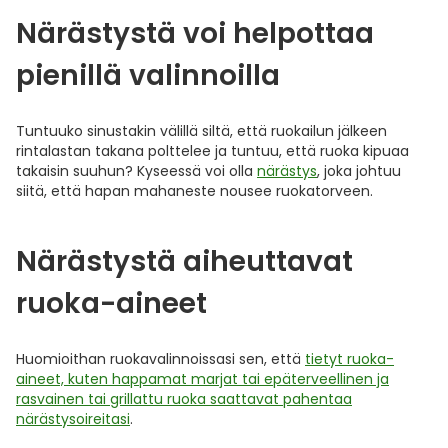
Närästystä voi helpottaa
pienillä valinnoilla
Tuntuuko sinustakin välillä siltä, että ruokailun jälkeen
rintalastan takana polttelee ja tuntuu, että ruoka kipuaa
takaisin suuhun? Kyseessä voi olla
närästys
, joka johtuu
siitä, että hapan mahaneste nousee ruokatorveen.
Närästystä aiheuttavat
ruoka-aineet
Huomioithan ruokavalinnoissasi sen, että
tietyt ruoka-
aineet, kuten happamat marjat tai epäterveellinen ja
rasvainen tai grillattu ruoka saattavat pahentaa
närästysoireitasi
.