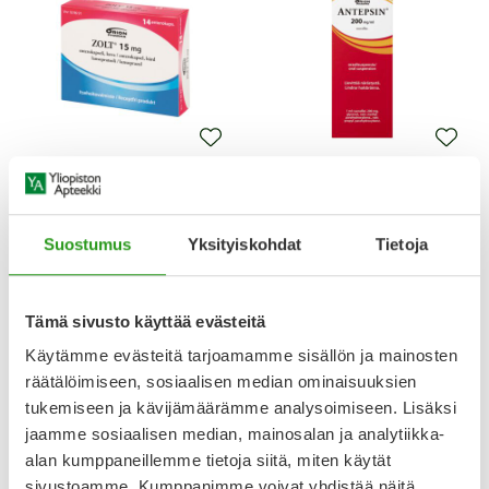
ZOLT
ANTEPSIN
ZOLT 15 MG ENTEROKAPSELI,
ANTEPSIN 200 MG/ML
KOVA 14 FOL
ORAALISUSPENSIO 200 ML
Suostumus
Yksityiskohdat
Tietoja
10,48 €
18,85 €
Tämä sivusto käyttää evästeitä
Käytämme evästeitä tarjoamamme sisällön ja mainosten
räätälöimiseen, sosiaalisen median ominaisuuksien
tukemiseen ja kävijämäärämme analysoimiseen. Lisäksi
jaamme sosiaalisen median, mainosalan ja analytiikka-
alan kumppaneillemme tietoja siitä, miten käytät
sivustoamme. Kumppanimme voivat yhdistää näitä