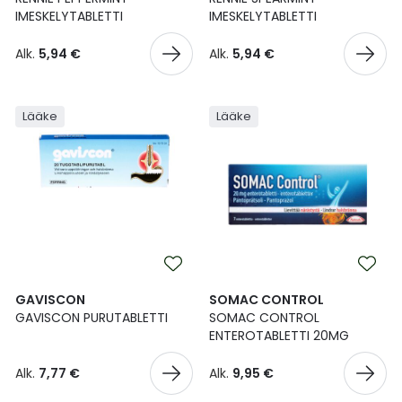
IMESKELYTABLETTI
IMESKELYTABLETTI
Ulkoilu
Vitamiinit
Syylät ja känsät
Alk.
5,94 €
Alk.
5,94 €
Uni ja mieli
YA-tuotesarja
Täit
Vatsa
Ummetus
Lääke
Lääke
Yskä
Äänen käheys
GAVISCON
SOMAC CONTROL
GAVISCON PURUTABLETTI
SOMAC CONTROL
ENTEROTABLETTI 20MG
Alk.
7,77 €
Alk.
9,95 €