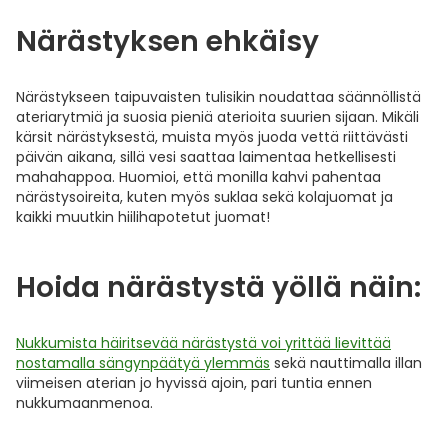
Närästyksen ehkäisy
Närästykseen taipuvaisten tulisikin noudattaa säännöllistä
ateriarytmiä ja suosia pieniä aterioita suurien sijaan. Mikäli
kärsit närästyksestä, muista myös juoda vettä riittävästi
päivän aikana, sillä vesi saattaa laimentaa hetkellisesti
mahahappoa. Huomioi, että monilla kahvi pahentaa
närästysoireita, kuten myös suklaa sekä kolajuomat ja
kaikki muutkin hiilihapotetut juomat!
Hoida närästystä yöllä näin:
Nukkumista häiritsevää närästystä voi yrittää lievittää
nostamalla sängynpäätyä ylemmäs
sekä nauttimalla illan
viimeisen aterian jo hyvissä ajoin, pari tuntia ennen
nukkumaanmenoa.