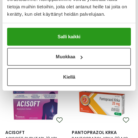
tietoja muihin tietoihin, joita olet antanut heille tai joita on
kerätty, kun olet käyttänyt heidän palvelujaan.
ACISOFT
ACIDDUO
ACISOFT PURUTABL 24 KPL
ACIDDUO PURUTABL 24 KPL
Salli kaikki
10,90 €
6,90 €
Muokkaa
Lääke
Kiellä
ACISOFT
PANTOPRAZOL KRKA