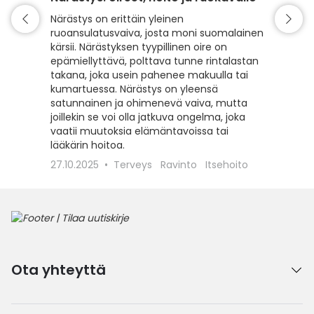
Närästys on erittäin yleinen
Kesällä 
ruoansulatusvaiva, josta moni suomalainen
Raskas j
kärsii. Närästyksen tyypillinen oire on
kuitenki
epämiellyttävä, polttava tunne rintalastan
polttelu
takana, joka usein pahenee makuulla tai
kiusalli
kumartuessa. Närästys on yleensä
17.5.20
satunnainen ja ohimenevä vaiva, mutta
Kevät &
joillekin se voi olla jatkuva ongelma, joka
vaatii muutoksia elämäntavoissa tai
lääkärin hoitoa.
27.10.2025
Terveys
Ravinto
Itsehoito
Ota yhteyttä