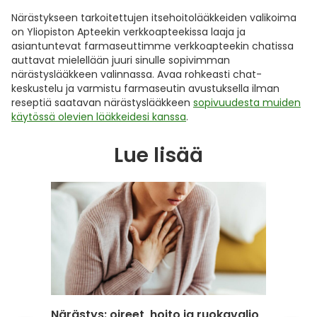
Närästykseen tarkoitettujen itsehoitolääkkeiden valikoima
on Yliopiston Apteekin verkkoapteekissa laaja ja
asiantuntevat farmaseuttimme verkkoapteekin chatissa
auttavat mielellään juuri sinulle sopivimman
närästyslääkkeen valinnassa. Avaa rohkeasti chat-
keskustelu ja varmistu farmaseutin avustuksella ilman
reseptiä saatavan närästyslääkkeen
sopivuudesta muiden
käytössä olevien lääkkeidesi kanssa
.
Lue lisää
Närästys: oireet, hoito ja ruokavalio
Näin v