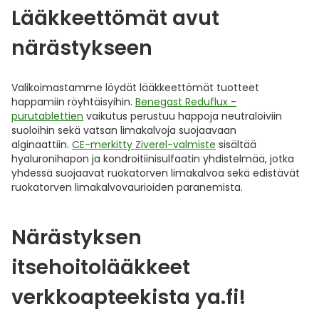
Lääkkeettömät avut
närästykseen
Valikoimastamme löydät lääkkeettömät tuotteet
happamiin röyhtäisyihin.
Benegast Reduflux -
purutablettien
vaikutus perustuu happoja neutraloiviin
suoloihin sekä vatsan limakalvoja suojaavaan
alginaattiin.
CE-merkitty Ziverel-valmiste
sisältää
hyaluronihapon ja kondroitiinisulfaatin yhdistelmää, jotka
yhdessä suojaavat ruokatorven limakalvoa sekä edistävät
ruokatorven limakalvovaurioiden paranemista.
Närästyksen
itsehoitolääkkeet
verkkoapteekista ya.fi!