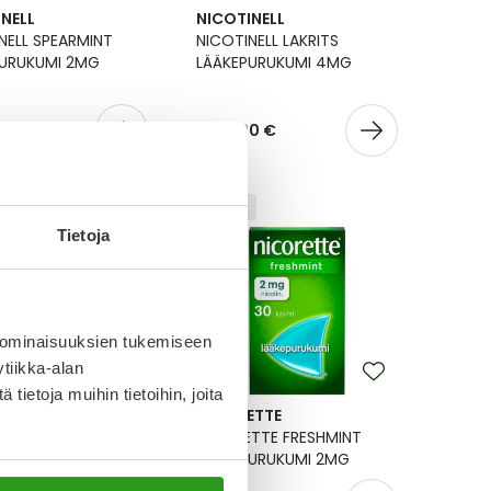
NELL
NICOTINELL
NELL SPEARMINT
NICOTINELL LAKRITS
PURUKUMI 2MG
LÄÄKEPURUKUMI 4MG
20 €
Alk.
9,90 €
Lääke
Tietoja
 ominaisuuksien tukemiseen
tiikka-alan
ietoja muihin tietoihin, joita
NELL
NICORETTE
NELL TROPICAL
NICORETTE FRESHMINT
LÄÄKEPURUKUMI 2MG
LÄÄKEPURUKUMI 2MG