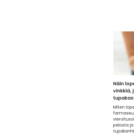
Näin lop
vinkkiä,
tupakas
Miten lope
farmaseuti
vieroitusoi
pelosta ja 
tupakanh