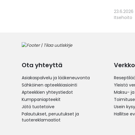
23.6.2026
Itsehoito
Ota yhteyttä
Verkko
Asiakaspalvelu ja lääkeneuvonta
Reseptilä
Sähköinen apteekkiasiointi
Yleistä v
Apteekkien yhteystiedot
Maksu- ja
Kumppaniapteekit
Toimitus
Jätä tuotetoive
Usein kys
Palautukset, peruutukset ja
Hallitse e
tuotereklamaatiot