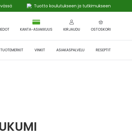
ivässä
Tuotto koulutukseen ja tutkimukseen
IEDOT
KANTA-ASIAKKUUS
KIRJAUDU
OSTOSKORI
TUOTEMERKIT
VINKIT
ASIAKASPALVELU
RESEPTIT
 🔥 *Katso tarkemmat ehdot
Hyödynnä
etu!
RUKUMI