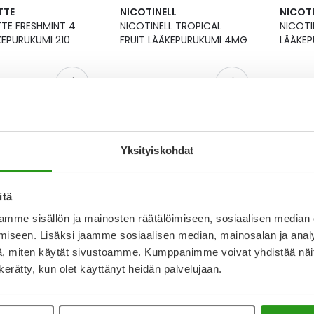
TTE
NICOTINELL
NICOTI
TE FRESHMINT 4
NICOTINELL TROPICAL
NICOTI
EPURUKUMI 210
FRUIT LÄÄKEPURUKUMI 4MG
LÄÄKE
Alk.
9,90 €
Alk.
7,
Lääke
Lääke
Yksityiskohdat
itä
mme sisällön ja mainosten räätälöimiseen, sosiaalisen median
iseen. Lisäksi jaamme sosiaalisen median, mainosalan ja analy
, miten käytät sivustoamme. Kumppanimme voivat yhdistää näitä t
ELL
NICORETTE
NICOTI
n kerätty, kun olet käyttänyt heidän palvelujaan.
ELL MINT
NICORETTE LÄÄKEPURUKUMI
NICOTI
URUKUMI 2MG
2MG
FRUIT 