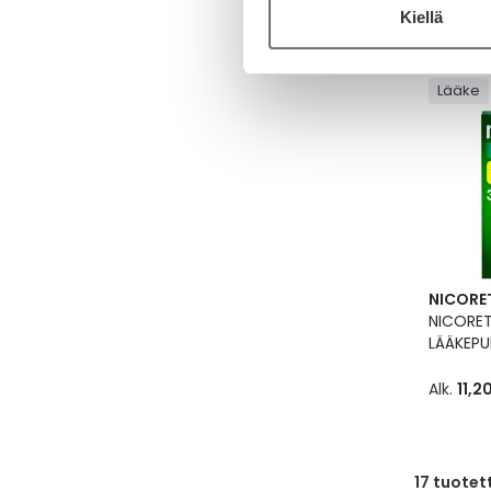
Alk.
7,2
Kiellä
Lääke
NICORE
NICORE
LÄÄKEP
Alk.
11,2
17
tuotet