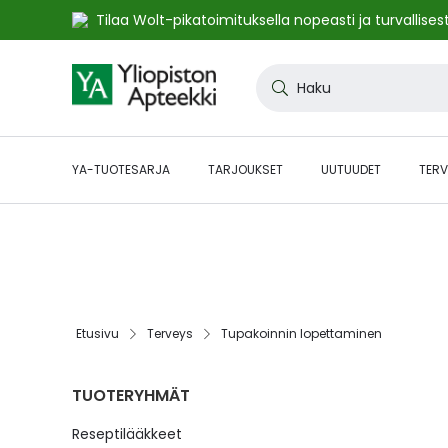
Tilaa Wolt-pikatoimituksella nopeasti ja turvallisest
Skip
to
Haku
Content
YA-TUOTESARJA
TARJOUKSET
UUTUUDET
TERV
🔥48h ALE:n jatkot! Etukoodilla JATKOT48 kaikki* norma
kampanjasivulta.
Etusivu
Terveys
Tupakoinnin lopettaminen
TUOTERYHMÄT
Reseptilääkkeet