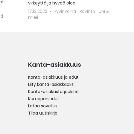
et
virkeyttä ja hyvää oloa.
17.12.2025
Hyvinvointi
Ravinto
Uni &
ti
mieli
Kanta-asiakkuus
Kanta-asiakkuus ja edut
Liity kanta-asiakkaaksi
Kanta-asiakastarjoukset
Kumppaniedut
Lataa sovellus
Tilaa uutiskirje