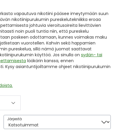
ipurkasta vapautuva nikotiini pääsee imeytymään suun
vän nikotiinipurukumin pureskelutekniikka eroaa
ettamisesta johtuvia vieroitusoireita lievittävien
taasti noin puoli tuntia niin, että pureskelu
etetaan poskeen odottamaan, kunnes voimakas maku
jatketaan vuorotellen. Kahvin sekä happamien
umin pureskelua, sillä nämä juomat saattavat
kotiinipurukumin käyttöä. Jos sinulla on
sydän- tai
pettamisesta
lääkärin kanssa, ennen
ti. Kysy asiantuntijoiltamme ohjeet nikotiinipurukumin
.
doista.
Järjestä
Järjestä