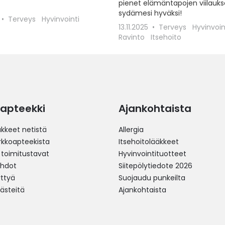
pienet elämäntapojen viilauks
sydämesi hyväksi!
Terveys
Hyvinvointi
13.11.2025
Terveys
Hyvinvoin
Ravinto
Itsehoito
apteekki
Ajankohtaista
äkkeet netistä
Allergia
erkkoapteekista
Itsehoitolääkkeet
 toimitustavat
Hyvinvointituotteet
ehdot
Siitepölytiedote 2026
yttyä
Suojaudu punkeilta
västeitä
Ajankohtaista