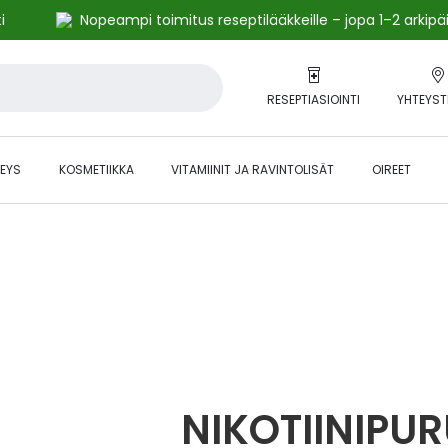
i
Nopeampi toimitus reseptilääkkeille – jopa 1–2 arkipä
RESEPTIASIOINTI
YHTEYST
EYS
KOSMETIIKKA
VITAMIINIT JA RAVINTOLISÄT
OIREET
alihintaiset tuotteet kanta-asiakkaille -24 % to klo 23.59 asti.
NIKOTIINIPU