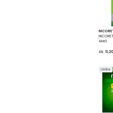
NICORE
NICORET
4MG
Alk.
11,2
Lääke