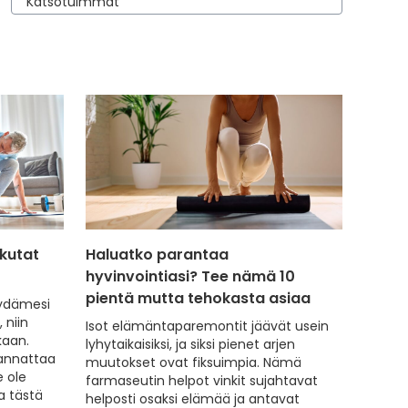
ä
ikutat
Haluatko parantaa
hyvinvointiasi? Tee nämä 10
pientä mutta tehokasta asiaa
 sydämesi
 niin
Isot elämäntaparemontit jäävät usein
kaan.
lyhytaikaisiksi, ja siksi pienet arjen
kannattaa
muutokset ovat fiksuimpia. Nämä
e ole
farmaseutin helpot vinkit sujahtavat
a tästä
helposti osaksi elämää ja antavat