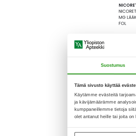
NICORE
NICORET
MG LÄÄK
FOL
48,80 €
Lääke
Suostumus
Tämä sivusto käyttää eväste
Käytämme evästeitä tarjoama
ja kävijämäärämme analysoim
kumppaneillemme tietoja siitä
NICOTIN
olet antanut heille tai joita o
NICOTIN
LÄÄKEP