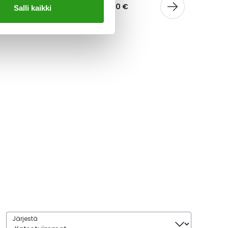
20 €
Alk.
7,50 €
Salli kaikki
Järjestä
Järjestä