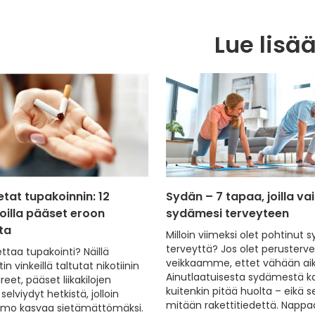
Lue lisä
etat tupakoinnin: 12
Sydän – 7 tapaa, joilla va
 joilla pääset eroon
sydämesi terveyteen
ta
Milloin viimeksi olet pohtinut
terveyttä? Jos olet perusterve,
ttaa tupakointi? Näillä
veikkaamme, ettet vähään ai
n vinkeillä taltutat nikotiinin
Ainutlaatuisesta sydämestä 
reet, pääset liikakilojen
kuitenkin pitää huolta – eikä s
selviydyt hetkistä, jolloin
mitään rakettitiedettä. Nappa
imo kasvaa sietämättömäksi.