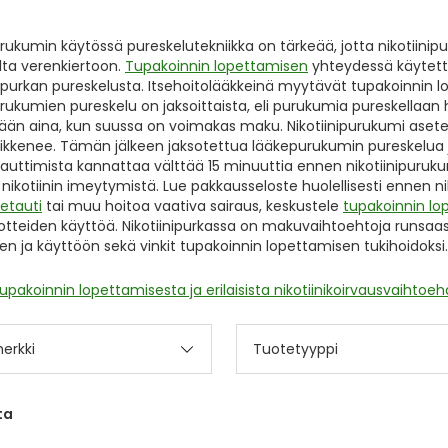
purukumin käytössä pureskelutekniikka on tärkeää, jotta nikotiin
lta verenkiertoon.
Tupakoinnin lopettamisen
yhteydessä käytettä
 purkan pureskelusta. Itsehoitolääkkeinä myytävät tupakoinnin lop
urukumien pureskelu on jaksoittaista, eli purukumia pureskellaan hi
ään aina, kun suussa on voimakas maku. Nikotiinipurukumi as
ikkenee. Tämän jälkeen jaksotettua lääkepurukumin pureskelua 
auttimista kannattaa välttää 15 minuuttia ennen nikotiinipuruk
ikotiinin imeytymistä. Lue pakkausseloste huolellisesti ennen ni
etauti
tai muu hoitoa vaativa sairaus, keskustele
tupakoinnin lo
uotteiden käyttöä. Nikotiinipurkassa on makuvaihtoehtoja runsaas
en ja käyttöön sekä vinkit tupakoinnin lopettamisen tukihoidoksi
tupakoinnin lopettamisesta ja erilaisista nikotiinikoirvausvaihtoeh
erkki
Tuotetyyppi
ta