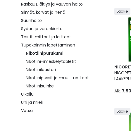
Raskaus, äitiys ja vauvan hoito
Lääke
Silmät, korvat ja nenä
Suunhoito
Sydän ja verenkierto
Testit, mittarit ja laitteet
Tupakoinnin lopettaminen
Nikotiinipurukumi
Nikotiini-imeskelytabletit
NICORE
Nikotiinilaastari
NICORET
Nikotiinipussit ja muut tuotteet
LÄÄKEP
Nikotiinisuihke
Alk.
7,5
Ulkoilu
Uni ja mieli
Vatsa
Lääke