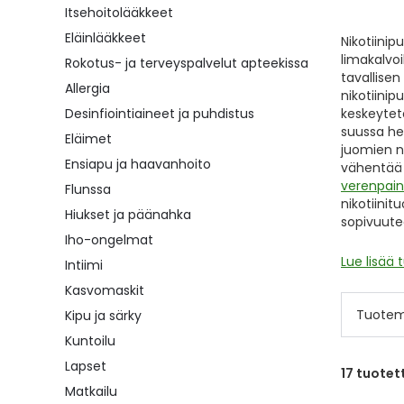
Itsehoitolääkkeet
Eläinlääkkeet
Nikotiini
limakalvoi
Rokotus- ja terveyspalvelut apteekissa
tavallisen
Allergia
nikotiinip
Desinfiointiaineet ja puhdistus
keskeytet
suussa he
Eläimet
juomien n
Ensiapu ja haavanhoito
vähentää n
verenpain
Flunssa
nikotiinit
Hiukset ja päänahka
sopivuute
Iho-ongelmat
Lue lisää 
Intiimi
Kasvomaskit
Tuotem
Kipu ja särky
Kuntoilu
Lapset
17
tuotet
Matkailu