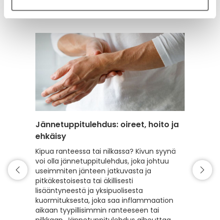
17.12.2025
Hyvinvointi
Ravinto
Uni &
mieli
Jännetuppitulehdus: oireet, hoito ja
Tennis
ehkäisy
Tennisk
pelata t
Kipua ranteessa tai nilkassa? Kivun syynä
kädessä
voi olla jännetuppitulehdus, joka johtuu
ulkosivu
useimmiten jänteen jatkuvasta ja
toimisto
pitkäkestoisesta tai äkillisesti
käsityöl
lisääntyneestä ja yksipuolisesta
ammatti
kuormituksesta, joka saa inflammaation
kattava
aikaan tyypillisimmin ranteeseen tai
oireista,