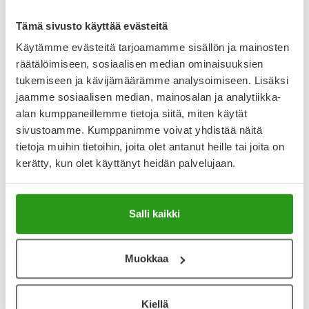
Lue lisää
Tämä sivusto käyttää evästeitä
Käytämme evästeitä tarjoamamme sisällön ja mainosten
räätälöimiseen, sosiaalisen median ominaisuuksien
tukemiseen ja kävijämäärämme analysoimiseen. Lisäksi
jaamme sosiaalisen median, mainosalan ja analytiikka-
alan kumppaneillemme tietoja siitä, miten käytät
sivustoamme. Kumppanimme voivat yhdistää näitä
tietoja muihin tietoihin, joita olet antanut heille tai joita on
kerätty, kun olet käyttänyt heidän palvelujaan.
Haluatko parantaa hyvinvointiasi?
Liikun
Tee nämä 10 pientä mutta tehokasta
liikun
asiaa
Kaunis s
Salli kaikki
Aloittel
Isot elämäntaparemontit jäävät usein
lämmitte
lyhytaikaisiksi, ja siksi pienet arjen
vinkit 
muutokset ovat fiksuimpia. Nämä
Muokkaa
hoitoon 
farmaseutin helpot vinkit sujahtavat
helposti osaksi elämää ja antavat virkeyttä
12.11.20
ja hyvää oloa.
Kiellä