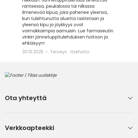
nilkkaan. Jännetuppitulehdus aiheuttaa
viimeist
ranteessa, peukalossa tai nilkassa
ilmenevää kipua, joka pahenee yleensä,
5.5.202
kun tulehtunutta aluetta rasitetaan ja
yleensä kipu ja jäykkyys ovat
voimakkaimpia aamuisin. Lue farmaseutin
vinkin jännetuppitulehduksen hoitoon ja
ehkäisyyn!
30.10.2025
Terveys
Itsehoito
Ota yhteyttä
Verkkoapteekki