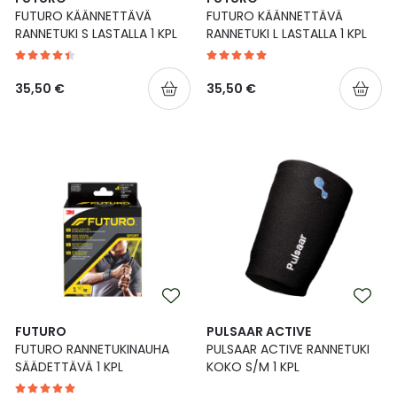
FUTURO KÄÄNNETTÄVÄ
FUTURO KÄÄNNETTÄVÄ
Ulkoilu
Vitamiinit
Syylät ja känsät
RANNETUKI S LASTALLA 1 KPL
RANNETUKI L LASTALLA 1 KPL
Uni ja mieli
YA-tuotesarja
Täit
35,50 €
35,50 €
Vatsa
Ummetus
Yskä
Äänen käheys
FUTURO
PULSAAR ACTIVE
FUTURO RANNETUKINAUHA
PULSAAR ACTIVE RANNETUKI
SÄÄDETTÄVÄ 1 KPL
KOKO S/M 1 KPL