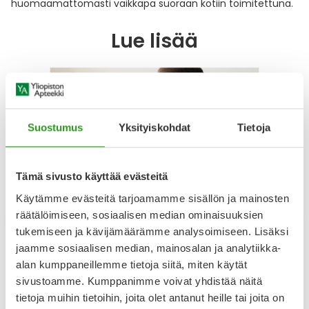
huomaamattomasti vaikkapa suoraan kotiin toimitettuna.
Lue lisää
Suostumus
Yksityiskohdat
Tietoja
Tämä sivusto käyttää evästeitä
Erektiohäiriö vaivaa? – Vinkit ja
Lisäna
Käytämme evästeitä tarjoamamme sisällön ja mainosten
tuotteet erektion parantamiseen
Tässä Y
räätälöimiseen, sosiaalisen median ominaisuuksien
suosit
tukemiseen ja kävijämäärämme analysoimiseen. Lisäksi
Erektio ei kestä vaan lopahtaa kesken
seksin? Lue tästä, miten esimerkiksi
jaamme sosiaalisen median, mainosalan ja analytiikka-
Yliopist
potenssirengas, penispumppu ja erilaiset
turvallis
alan kumppaneillemme tietoja siitä, miten käytät
seksivälineet voivat parantaa
sekä yk
sivustoamme. Kumppanimme voivat yhdistää näitä
seksuaaliterveyttäsi.
24.10.2
tietoja muihin tietoihin, joita olet antanut heille tai joita on
19.2.2025
Terveys
Hyvinvointi
Intiimi