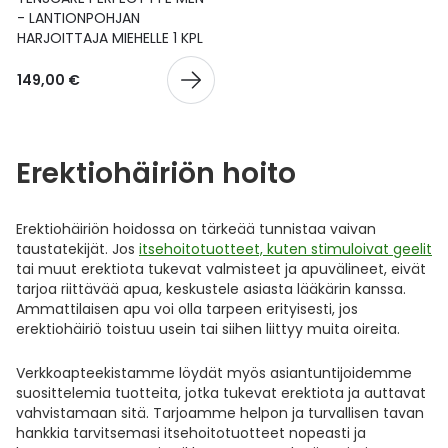
- LANTIONPOHJAN
Ulkoilu
Vitamiinit
Syylät ja känsät
HARJOITTAJA MIEHELLE 1 KPL
Uni ja mieli
YA-tuotesarja
Täit
149,00 €
Vatsa
Ummetus
Erektiohäiriön hoito
Yskä
Erektiohäiriön hoidossa on tärkeää tunnistaa vaivan
Äänen käheys
taustatekijät. Jos
itsehoitotuotteet, kuten stimuloivat geelit
tai muut erektiota tukevat valmisteet ja apuvälineet, eivät
tarjoa riittävää apua, keskustele asiasta lääkärin kanssa.
Ammattilaisen apu voi olla tarpeen erityisesti, jos
erektiohäiriö toistuu usein tai siihen liittyy muita oireita.
Verkkoapteekistamme löydät myös asiantuntijoidemme
suosittelemia tuotteita, jotka tukevat erektiota ja auttavat
vahvistamaan sitä. Tarjoamme helpon ja turvallisen tavan
hankkia tarvitsemasi itsehoitotuotteet nopeasti ja