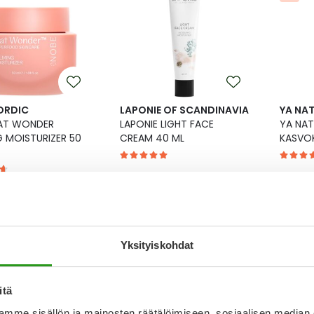
ORDIC
LAPONIE OF SCANDINAVIA
YA NA
AT WONDER
LAPONIE LIGHT FACE
YA NAT
 MOISTURIZER 50
CREAM 40 ML
KASVO
inta
Tarjou
Normaalihinta
39,90 €
32,90 €
11,18 €
-25 %
Kanta-asiakas
-25 %
Yksityiskohdat
itä
mme sisällön ja mainosten räätälöimiseen, sosiaalisen median