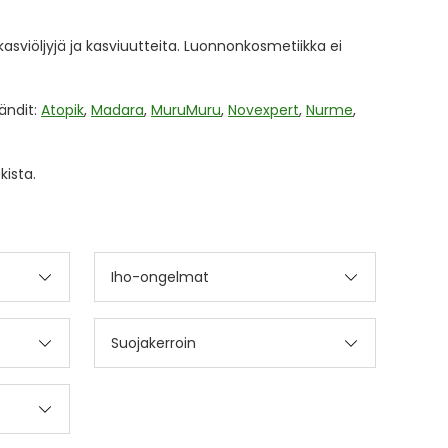
 kasviöljyjä ja kasviuutteita. Luonnonkosmetiikka ei
ändit:
Atopik
,
Madara
,
MuruMuru
,
Novexpert
,
Nurme
,
kista.
Iho-ongelmat
Suojakerroin