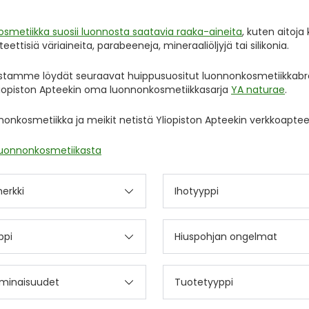
smetiikka suosii luonnosta saatavia raaka-aineita
, kuten aitoja
teettisiä väriaineita, parabeeneja, mineraaliöljyjä tai silikonia.
stamme löydät seuraavat huippusuositut luonnonkosmetiikkabr
liopiston Apteekin oma luonnonkosmetiikkasarja
YA naturae
.
nonkosmetiikka ja meikit netistä Yliopiston Apteekin verkkoaptee
 luonnonkosmetiikasta
erkki
Ihotyyppi
ppi
Hiuspohjan ongelmat
minaisuudet
Tuotetyyppi