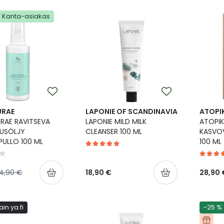
Kanta-asiakas
URAE
LAPONIE OF SCANDINAVIA
ATOPI
RAE RAVITSEVA
LAPONIE MILD MILK
ATOPIK
TUSÖLJY
CLEANSER 100 ML
KASVOV
ULLO 100 ML
100 ML
inta
Normaalihinta
14,90 €
18,90 €
28,90 
in ya.fi
-25 %