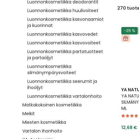
Luonnonkosmetiikka deodorantit
270
tuot
Luonnonkosmetiikka huulivoiteet
Luonnonkosmetiikka kasvonaamiot
ja kuorinnat
-25 %
Luonnonkosmetiikka kasvovedet
Luonnonkosmetiikka kasvovoiteet
Luonnonkosmetiikka partatuotteet
ja partaöljyt
Luonnonkosmetiikka
silmänympärysvoiteet
Luonnonkosmetiikka seerumit ja
ihoöljyt
YA NAT
YA NAT
Luonnonkosmetiikka vartalonhoito
SILMÄNY
Matkakokoinen kosmetiikka
ML
Meikit
Miesten kosmetiikka
Tarjoush
12,68 €
Vartalon ihonhoito