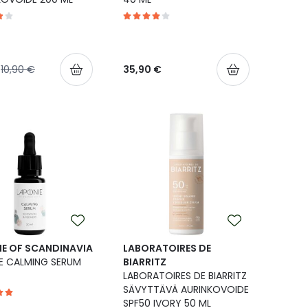
shinta
Normaalihinta
10,90 €
35,90 €
IE OF SCANDINAVIA
LABORATOIRES DE
E CALMING SERUM
BIARRITZ
LABORATOIRES DE BIARRITZ
SÄVYTTÄVÄ AURINKOVOIDE
SPF50 IVORY 50 ML