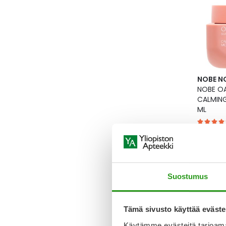
NOBE N
NOBE O
CALMING
ML
Tarjoush
19,95 €
Suostumus
Tämä sivusto käyttää eväste
Käytämme evästeitä tarjoama