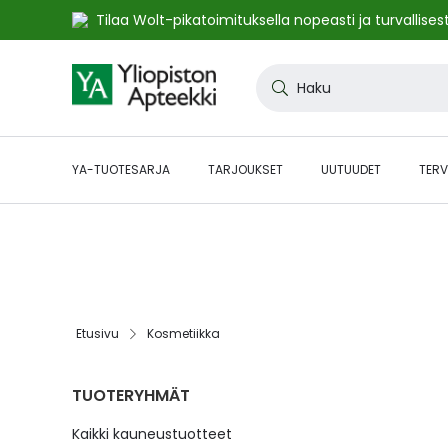
Tilaa Wolt-pikatoimituksella nopeasti ja turvallisest
Skip
to
Haku
Content
YA-TUOTESARJA
TARJOUKSET
UUTUUDET
TERV
🔥48h ALE:n jatkot! Etukoodilla JATKOT48 kaikki* norma
kampanjasivulta.
Etusivu
Kosmetiikka
TUOTERYHMÄT
Kaikki kauneustuotteet