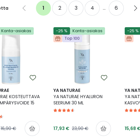
Sivu
1
2
3
4
6
etta
...
Go
You're
Sivu
Sivu
Sivu
Sivu
G
to
currently
t
previous
reading
n
page
page
p
Kanta-asiakas
-25 %
Kanta-asiakas
-25 %
Top 100
URAE
YA NATURAE
YA NA
URAE KOSTEUTTAVA
YA NATURAE HYALURON
YA NAT
MPÄRYSVOIDE 15
SEERUMI 30 ML
KASVOV
inta
Tarjoushinta
Tarjou
Normaalihinta
Normaalihinta
16,90 €
17,93 €
23,90 €
15,68 