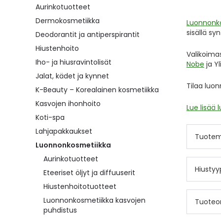
Aurinkotuotteet
Dermokosmetiikka
Luonnonko
sisällä syn
Deodorantit ja antiperspirantit
Hiustenhoito
Valikoima
Iho- ja hiusravintolisät
Nobe
ja Y
Jalat, kädet ja kynnet
Tilaa luon
K-Beauty – Korealainen kosmetiikka
Kasvojen ihonhoito
Lue lisää
Koti-spa
Lahjapakkaukset
Tuotem
Luonnonkosmetiikka
Aurinkotuotteet
Hiustyy
Eteeriset öljyt ja diffuuserit
Hiustenhoitotuotteet
Luonnonkosmetiikka kasvojen
Tuoteo
puhdistus