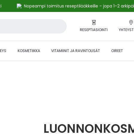
i
Nopeampi toimitus reseptilääkkeille – jopa 1–2 arkipä
RESEPTIASIOINTI
YHTEYST
EYS
KOSMETIIKKA
VITAMIINIT JA RAVINTOLISÄT
OIREET
alihintaiset tuotteet kanta-asiakkaille -24 % to klo 23.59 asti.
LUONNONKOSM