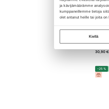
ja kävijämäärämme analysoim
kumppaneillemme tietoja siitä
olet antanut heille tai joita o
LABORA
BIARRIT
LABORAT
SUN SPR
Kiellä
30,90 €
-25 %