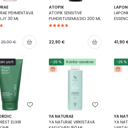
URAE
ATOPIK
LAPON
URAE PEHMENTÄVÄ
ATOPIK SENSITIVE
LAPONI
LJY 30 ML
PUHDISTUSEMULSIO 200 ML
ESSENCE
inta
Normaalihinta
26,90 €
22,90 €
41,90 
in ya.fi
-25 %
Kanta-asiakas
-25 %
ORDIC
YA NATURAE
YA NA
REST ELIXIR
YA NATURAE VIRKISTÄVÄ
YA NA
IOME
KASVOVESI 150 ML
VARTAL