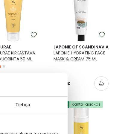
TURAE
LAPONIE OF SCANDINAVIA
URAE KIRKASTAVA
LAPONIE HYDRATING FACE
KUORINTA 50 ML
MASK & CREAM 75 ML
shinta
Normaalihinta
14,90 €
37,90 €
Kanta-asiakas
-25 %
Kanta-asiakas
Tietoja
 ominaisuuksien tukemiseen