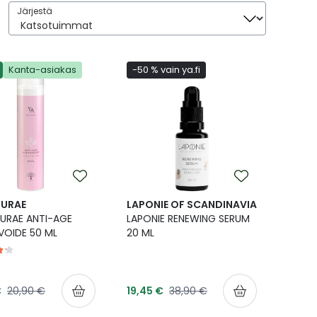
Järjestä
Järjestä
o
o
ext
age
Kanta-asiakas
-50 % vain ya.fi
TURAE
LAPONIE OF SCANDINAVIA
URAE ANTI-AGE
LAPONIE RENEWING SERUM
OIDE 50 ML
20 ML
shinta
Tarjoushinta
Normaalihinta
Normaalihinta
€
20,90 €
19,45 €
38,90 €