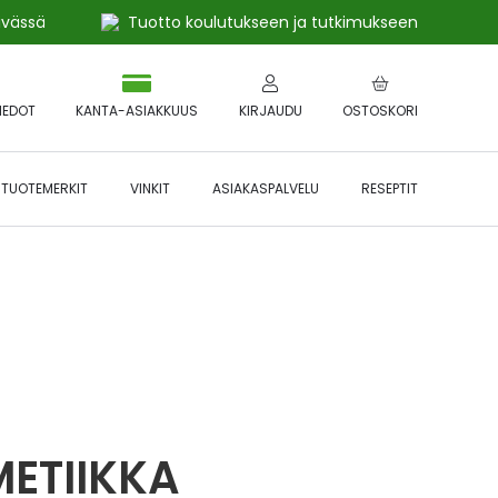
ivässä
Tuotto koulutukseen ja tutkimukseen
IEDOT
KANTA-ASIAKKUUS
KIRJAUDU
OSTOSKORI
TUOTEMERKIT
VINKIT
ASIAKASPALVELU
RESEPTIT
 🔥 *Katso tarkemmat ehdot
Hyödynnä
etu!
ETIIKKA