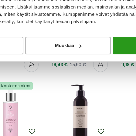
iseen. Lisäksi jaamme sosiaalisen median, mainosalan ja analy
, miten käytät sivustoamme. Kumppanimme voivat yhdistää näitä t
n kerätty, kun olet käyttänyt heidän palvelujaan.
TOIRES DE
YA NATURAE
YA NA
Z
YA NATURAE ANTI-AGE
YA NA
OIRES DE BIARRITZ
SEERUMI 30 ML
HELLÄV
AY SPF50+ 100 ML
PUHDIS
Muokkaa
Tarjoushinta
Tarjou
Normaalihinta
19,43 €
25,90 €
11,18 €
Kanta-asiakas