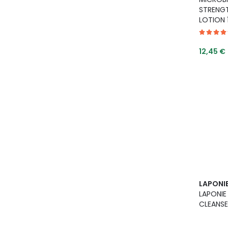
STRENG
LOTION 
Tarjoush
12,45 €
LAPONI
LAPONIE
CLEANSE