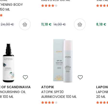
THENING BODY
150 ML
inta
Tarjoushinta
Tarjou
Normaalihinta
Normaalihinta
24,90 €
11,18 €
14,90 €
8,18 €
E OF SCANDINAVIA
ATOPIK
LAPON
 NOURISHING OIL
ATOPIK SPF30
LAPONI
R 100 ML
AURINKOVOIDE 100 ML
20 ML