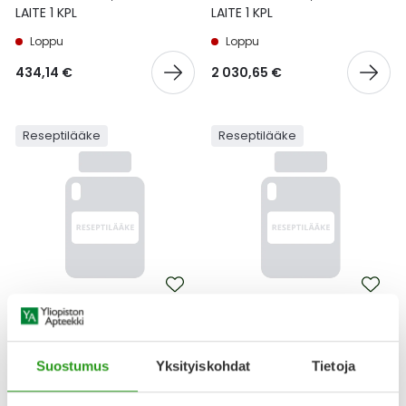
LAITE 1 KPL
LAITE 1 KPL
Loppu
Loppu
434,14 €
2 030,65 €
Reseptilääke
Reseptilääke
RESPREEZA
NUWIQ
RESPREEZA 4000 MG
NUWIQ 1500 IU
INFUUSIOKUIVA-AINE JA
INJEKTIOKUIVA-AINE JA
Suostumus
Yksityiskohdat
Tietoja
LIUOTIN, LIUOSTA VARTEN
LIUOTIN, LIUOSTA VARTEN 1
4000 MG+76 ML, MIX2VIAL-
KPL