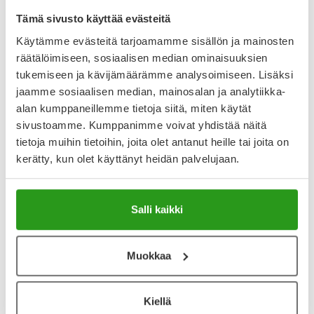
LAITE 1 KPL
Tämä sivusto käyttää evästeitä
Loppu
Käytämme evästeitä tarjoamamme sisällön ja mainosten
1 642,84 €
1 051,38 €
räätälöimiseen, sosiaalisen median ominaisuuksien
tukemiseen ja kävijämäärämme analysoimiseen. Lisäksi
jaamme sosiaalisen median, mainosalan ja analytiikka-
Reseptilääke
Reseptilääke
alan kumppaneillemme tietoja siitä, miten käytät
sivustoamme. Kumppanimme voivat yhdistää näitä
tietoja muihin tietoihin, joita olet antanut heille tai joita on
kerätty, kun olet käyttänyt heidän palvelujaan.
Salli kaikki
TRANEXAMIC ACID BAXTER
HEMLIBRA
Muokkaa
TRANEXAMIC ACID BAXTER
HEMLIBRA INJEKTIONESTE,
100 MG/ML
LIUOS 150 MG/ML
INJEKTIO-/INFUUSIONESTE,
LIUOS 10 X 5 ML
Kiellä