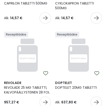
Yleis
CAPRILON TABLETTI 500MG
CYKLOKAPRON TABLETTI
500MG
Lapset
Vartalon ihonhoito
Nesteytysvalmisteet
Kurkkukipu
Virts
Umme
Alk.
14,57 €
Alk.
14,57 €
Matkailu
YA-tuotesarja
Omega-3 ja rasvahapot
Lihas- ja nivelkipu
Virts
Vitam
Reseptilääke
Reseptilääke
Raskaus, äitiys ja vauvan hoito
Proteiini ja muut lisäravinteet
Närästys
Silmät, korvat ja nenä
Rauta ja rautalisät
Peräpukamat
Suunhoito
Ravitsemus
Päänsärky
Sydän ja verenkierto
Sinkki
Ripuli
REVOLADE
DOPTELET
Testit, mittarit ja laitteet
Ubikinoni - koentsyymi Q10
Suun kuivuminen
REVOLADE 25 MG TABLETTI,
DOPTELET 20MG TABLETTI
KALVOPÄÄLLYSTEINEN 28 FOL
Tupakoinnin lopettaminen
Urheilu ja tarvikkeet
Syyhy
957,27 €
Alk.
637,80 €