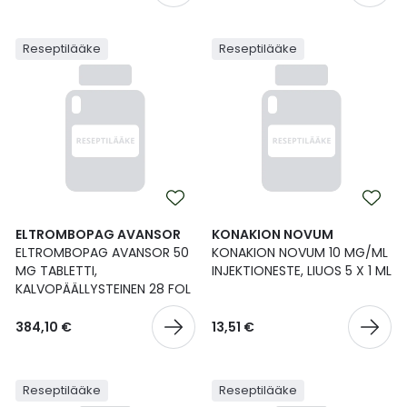
Ulkoilu
Vitamiinit
Syylät ja känsät
Reseptilääke
Reseptilääke
Uni ja mieli
YA-tuotesarja
Täit
Vatsa
Ummetus
Yskä
Äänen käheys
ELTROMBOPAG AVANSOR
KONAKION NOVUM
ELTROMBOPAG AVANSOR 50
KONAKION NOVUM 10 MG/ML
MG TABLETTI,
INJEKTIONESTE, LIUOS 5 X 1 ML
KALVOPÄÄLLYSTEINEN 28 FOL
384,10 €
13,51 €
Reseptilääke
Reseptilääke