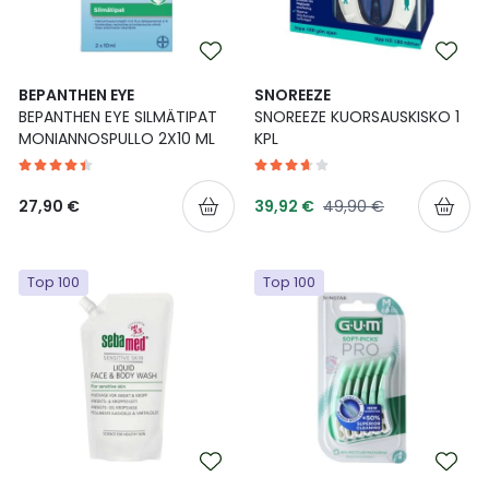
BEPANTHEN EYE
SNOREEZE
BEPANTHEN EYE SILMÄTIPAT
SNOREEZE KUORSAUSKISKO 1
MONIANNOSPULLO 2X10 ML
KPL
Tarjoushinta
Normaalihinta
27,90 €
39,92 €
49,90 €
Top 100
Top 100