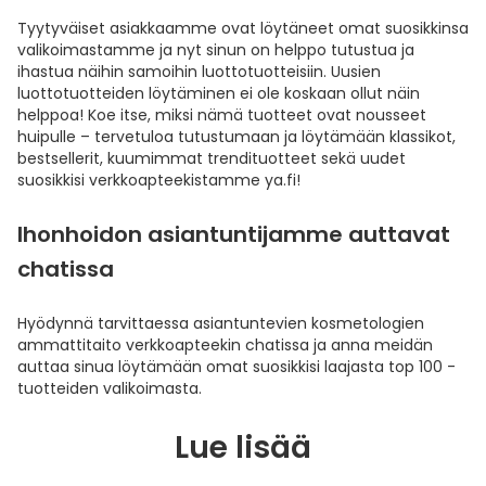
Tyytyväiset asiakkaamme ovat löytäneet omat suosikkinsa
valikoimastamme ja nyt sinun on helppo tutustua ja
ihastua näihin samoihin luottotuotteisiin. Uusien
luottotuotteiden löytäminen ei ole koskaan ollut näin
helppoa! Koe itse, miksi nämä tuotteet ovat nousseet
huipulle – tervetuloa tutustumaan ja löytämään klassikot,
bestsellerit, kuumimmat trendituotteet sekä uudet
suosikkisi verkkoapteekistamme ya.fi!
Ihonhoidon asiantuntijamme auttavat
chatissa
Hyödynnä tarvittaessa asiantuntevien kosmetologien
ammattitaito verkkoapteekin chatissa ja anna meidän
auttaa sinua löytämään omat suosikkisi laajasta top 100 -
tuotteiden valikoimasta.
Lue lisää