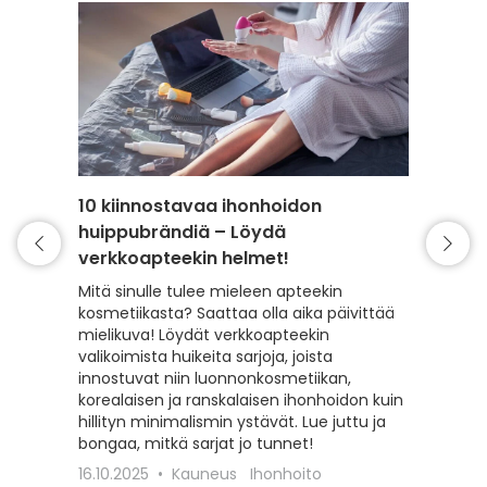
10 kiinnostavaa ihonhoidon
Yliopi
huippubrändiä – Löydä
suosik
verkkoapteekin helmet!
asiak
Mitä sinulle tulee mieleen apteekin
Yliopist
kosmetiikasta? Saattaa olla aika päivittää
kuivan i
mielikuva! Löydät verkkoapteekin
huolta h
valikoimista huikeita sarjoja, joista
asiakkai
innostuvat niin luonnonkosmetiikan,
omasi!
korealaisen ja ranskalaisen ihonhoidon kuin
29.1.20
hillityn minimalismin ystävät. Lue juttu ja
Hyvinvo
bongaa, mitkä sarjat jo tunnet!
Vitamiin
16.10.2025
Kauneus
Ihonhoito