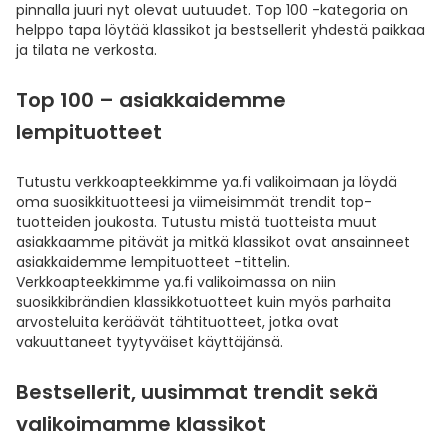
pinnalla juuri nyt olevat uutuudet. Top 100 -kategoria on
helppo tapa löytää klassikot ja bestsellerit yhdestä paikkaa
ja tilata ne verkosta.
Top 100 – asiakkaidemme
lempituotteet
Tutustu verkkoapteekkimme ya.fi valikoimaan ja löydä
oma suosikkituotteesi ja viimeisimmät trendit top-
tuotteiden joukosta. Tutustu mistä tuotteista muut
asiakkaamme pitävät ja mitkä klassikot ovat ansainneet
asiakkaidemme lempituotteet -tittelin.
Verkkoapteekkimme ya.fi valikoimassa on niin
suosikkibrändien klassikkotuotteet kuin myös parhaita
arvosteluita keräävät tähtituotteet, jotka ovat
vakuuttaneet tyytyväiset käyttäjänsä.
Bestsellerit, uusimmat trendit sekä
valikoimamme klassikot