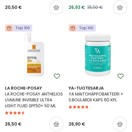
Tarjoushinta
Normaalihinta
20,50 €
26,93 €
35,90 €
Top 100
Top 100
LA ROCHE-POSAY
YA-TUOTESARJA
LA ROCHE-POSAY ANTHELIOS
YA MAITOHAPPOBAKTEERI +
UVMUNE INVISIBLE ULTRA
S.BOULARDII KAPS 60 KPL
LIGHT FLUID SPF50+ 50 ML
26,50 €
26,90 €