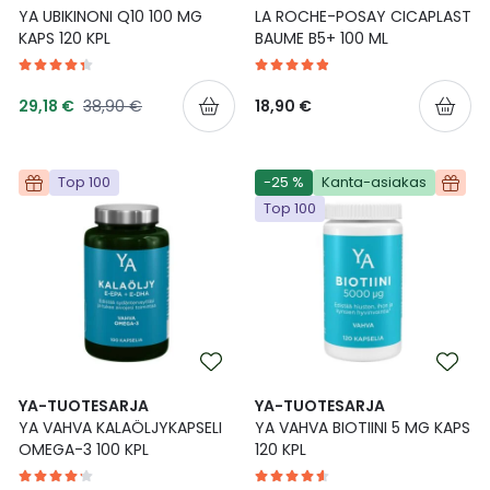
YA UBIKINONI Q10 100 MG
LA ROCHE-POSAY CICAPLAST
KAPS 120 KPL
BAUME B5+ 100 ML
Tarjoushinta
Normaalihinta
29,18 €
38,90 €
18,90 €
Top 100
-25 %
Kanta-asiakas
Top 100
YA-TUOTESARJA
YA-TUOTESARJA
YA VAHVA KALAÖLJYKAPSELI
YA VAHVA BIOTIINI 5 MG KAPS
OMEGA-3 100 KPL
120 KPL