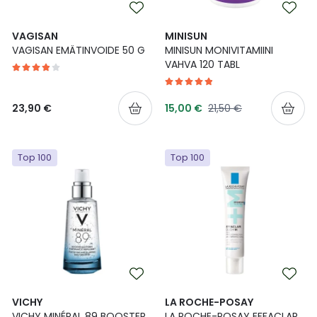
VAGISAN
MINISUN
VAGISAN EMÄTINVOIDE 50 G
MINISUN MONIVITAMIINI
VAHVA 120 TABL
Tarjoushinta
Normaalihinta
23,90 €
15,00 €
21,50 €
Top 100
Top 100
VICHY
LA ROCHE-POSAY
VICHY MINÉRAL 89 BOOSTER
LA ROCHE-POSAY EFFACLAR