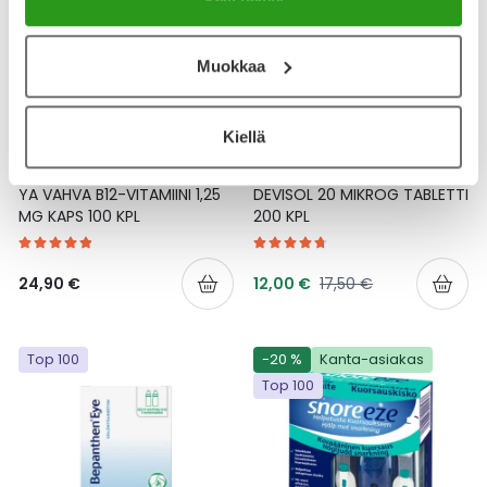
Muokkaa
Kiellä
YA-TUOTESARJA
DEVISOL
YA VAHVA B12-VITAMIINI 1,25
DEVISOL 20 MIKROG TABLETTI
MG KAPS 100 KPL
200 KPL
Tarjoushinta
Normaalihinta
24,90 €
12,00 €
17,50 €
Top 100
-20 %
Kanta-asiakas
Top 100