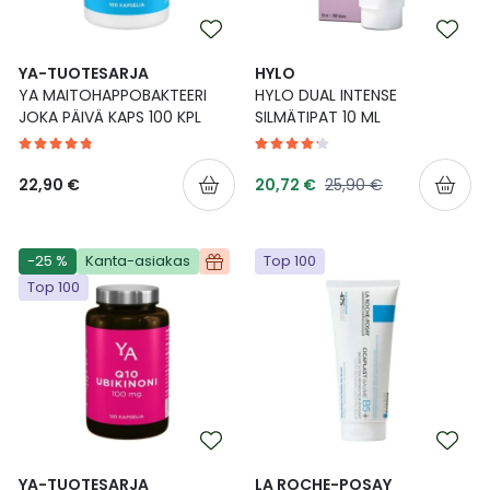
YA-TUOTESARJA
HYLO
YA MAITOHAPPOBAKTEERI
HYLO DUAL INTENSE
JOKA PÄIVÄ KAPS 100 KPL
SILMÄTIPAT 10 ML
Tarjoushinta
Normaalihinta
22,90 €
20,72 €
25,90 €
-25 %
Kanta-asiakas
Top 100
Top 100
YA-TUOTESARJA
LA ROCHE-POSAY