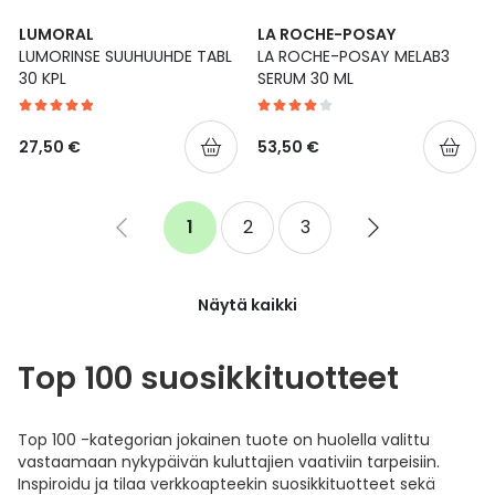
LUMORAL
LA ROCHE-POSAY
LUMORINSE SUUHUUHDE TABL
LA ROCHE-POSAY MELAB3
30 KPL
SERUM 30 ML
27,50 €
53,50 €
Sivu
1
2
3
Go
You're
Sivu
Sivu
Go
to
currently
to
previous
reading
next
page
page
page
Näytä kaikki
Top 100 suosikkituotteet
Top 100 -kategorian jokainen tuote on huolella valittu
vastaamaan nykypäivän kuluttajien vaativiin tarpeisiin.
Inspiroidu ja tilaa verkkoapteekin suosikkituotteet sekä