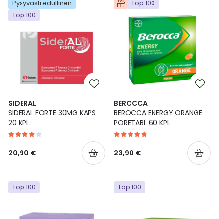
Pysyvästi edullinen
Top 100
Ulkoilu
Vitamiinit
Syylät ja känsät
Top 100
Uni ja mieli
YA-tuotesarja
Täit
Vatsa
Ummetus
Yskä
SIDERAL
BEROCCA
SIDERAL FORTE 30MG KAPS
BEROCCA ENERGY ORANGE
Äänen käheys
20 KPL
PORETABL 60 KPL
20,90 €
23,90 €
Top 100
Top 100