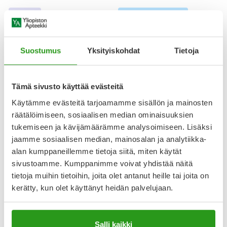
Top 100
Pysyvästi edullinen
Top 100
Suostumus
Yksityiskohdat
Tietoja
Tämä sivusto käyttää evästeitä
Käytämme evästeitä tarjoamamme sisällön ja mainosten
räätälöimiseen, sosiaalisen median ominaisuuksien
MULTIVITA
SYMBIOSYS ALFLOREX
MULTIVITA OMEGALIVE
SYMBIOSYS ALFLOREX KAPS
tukemiseen ja kävijämäärämme analysoimiseen. Lisäksi
STRONG KAPS 100 KPL
30 KPL
jaamme sosiaalisen median, mainosalan ja analytiikka-
alan kumppaneillemme tietoja siitä, miten käytät
sivustoamme. Kumppanimme voivat yhdistää näitä
21,50 €
24,90 €
tietoja muihin tietoihin, joita olet antanut heille tai joita on
kerätty, kun olet käyttänyt heidän palvelujaan.
Top 100
Tasaraha
Kanta-asiakas
Top 100
Salli kaikki