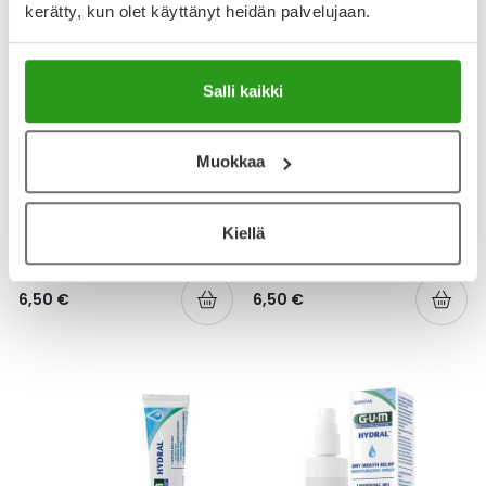
kerätty, kun olet käyttänyt heidän palvelujaan.
Salli kaikki
Muokkaa
FLUX
FLUX
FLUX DROPS
FLUX DROPS
IMESKELYTABLETTI SITRUUNA-
IMESKELYTABLETTI KARVIAINEN
LIME 30 KPL
30 KPL
Kiellä
6,50 €
6,50 €