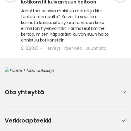
kotikonstit kuivan suun hoitoon
hengit
Janottaa, suussa maistuu metalli ja kieli
Ei kai h
tuntuu tahmealta? Kuivasta suusta ei
muista 
kannata kärsiä, sillä sylkeä tarvitaan koko
raikastu
elimistön hyvinvointiin. Farmaseuttimme
1.2.2025
kertoo, miten näppärästi kuivan suun hoito
onnistuu kotikonstein.
21.8.2025
Terveys
Itsehoito
Suunhoito
Ota yhteyttä
Verkkoapteekki