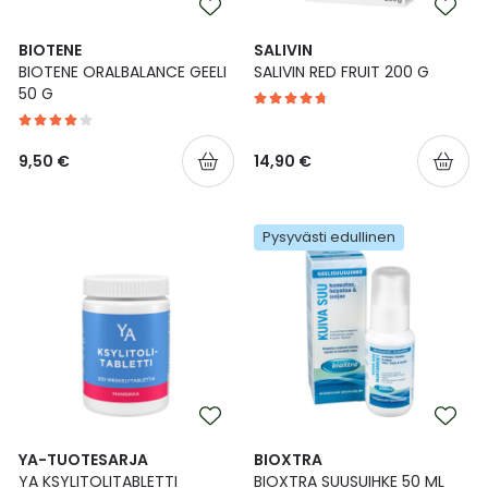
Ulkoilu
Vitamiinit
Syylät ja känsät
BIOTENE
SALIVIN
BIOTENE ORALBALANCE GEELI
SALIVIN RED FRUIT 200 G
Uni ja mieli
YA-tuotesarja
Täit
50 G
Vatsa
Ummetus
9,50 €
14,90 €
Yskä
Pysyvästi edullinen
Äänen käheys
YA-TUOTESARJA
BIOXTRA
YA KSYLITOLITABLETTI
BIOXTRA SUUSUIHKE 50 ML