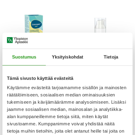
Suostumus
Yksityiskohdat
Tietoja
CONCQUER
TEPE
CONCQUER SUIHKE SUUN
TEPE KOSTEUTTAVA SUUGEELI
Tämä sivusto käyttää evästeitä
LIMAKALVOILLE 30 ML
MAUSTAMATON 50 ML
Käytämme evästeitä tarjoamamme sisällön ja mainosten
räätälöimiseen, sosiaalisen median ominaisuuksien
19,90 €
10,90 €
tukemiseen ja kävijämäärämme analysoimiseen. Lisäksi
jaamme sosiaalisen median, mainosalan ja analytiikka-
alan kumppaneillemme tietoja siitä, miten käytät
sivustoamme. Kumppanimme voivat yhdistää näitä
tietoja muihin tietoihin, joita olet antanut heille tai joita on