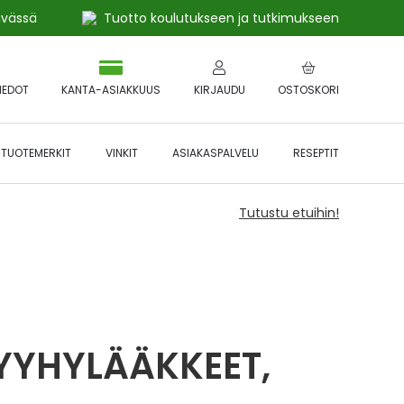
ivässä
Tuotto koulutukseen ja tutkimukseen
IEDOT
KANTA-ASIAKKUUS
KIRJAUDU
OSTOSKORI
TUOTEMERKIT
VINKIT
ASIAKASPALVELU
RESEPTIT
Tutustu etuihin!
YYHYLÄÄKKEET,