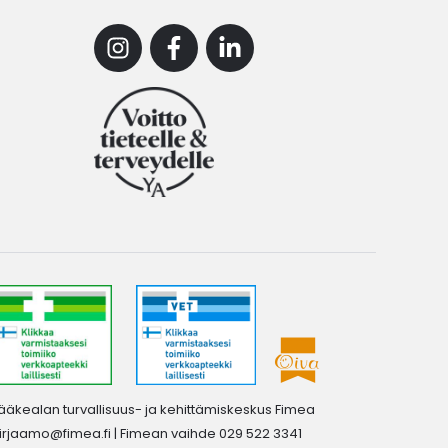
Instagram
Facebook
Linkedin
ääkealan turvallisuus- ja kehittämiskeskus Fimea
irjaamo@fimea.fi
| Fimean vaihde 029 522 3341