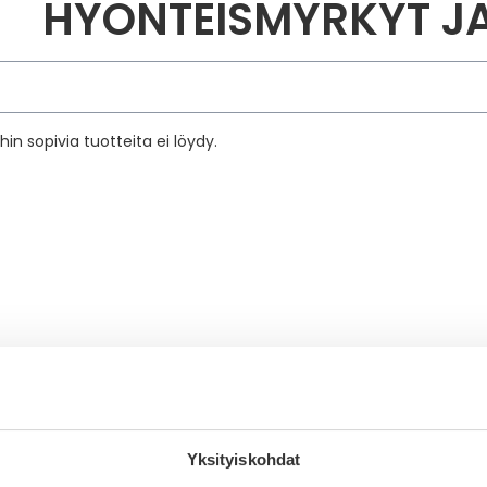
HYÖNTEISMYRKYT J
kettä
in sopivia tuotteita ei löydy.
Yksityiskohdat