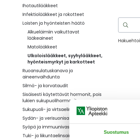
Ihotautilääkkeet
Infektiolääkkeet ja rokotteet
Hae
Loisten ja hyönteisten häätö
reseptilää
Alkueläimiin vaikuttavat
lääkeaineet
Hakuehtoih
Matolääkkeet
Ulkoloislääkkeet, syyhylääkkeet,
hyönteismyrkyt ja karkotteet
Ruoansulatuskanava ja
aineenvaihdunta
Silmä- ja korvataudit
Sisäisesti käytettävät hormonit, pois
lukien sukupuolihormonit
Sukupuoli- ja virtsaelinten sairaudet
Sydän- ja verisuonisairaudet
Syöpä ja immuunivaste
Suostumus
Tuki- ja liikuntaelinsairaudet