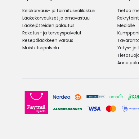
Kelakorvaus- ja toimitusvälilaskuri
Tietoa me
Lääkekorvaukset ja omavastuu
Rekrytoint
Lääkejätteiden palautus
Medialle
Rokotus- ja terveyspalvelut
Kumppania
Reseptilääkkeen varaus
Tavarantoi
Muistutuspalvelu
Yritys- ja
Tietosuoj
Anna pala