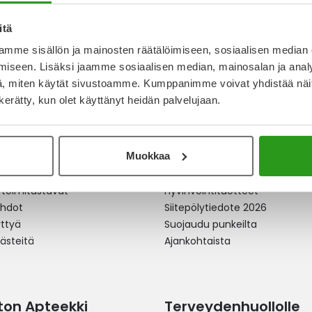
itä
mme sisällön ja mainosten räätälöimiseen, sosiaalisen median
iseen. Lisäksi jaamme sosiaalisen median, mainosalan ja analy
, miten käytät sivustoamme. Kumppanimme voivat yhdistää näitä t
n kerätty, kun olet käyttänyt heidän palvelujaan.
apteekki
Ajankohtaista
Muokkaa
äkkeet netistä
Allergia
erkkoapteekista
Itsehoitolääkkeet
 toimitustavat
Hyvinvointituotteet
ehdot
Siitepölytiedote 2026
yttyä
Suojaudu punkeilta
västeitä
Ajankohtaista
ston Apteekki
Terveydenhuollolle