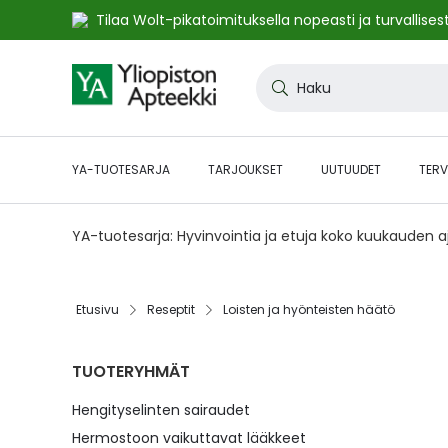
Tilaa Wolt-pikatoimituksella nopeasti ja turvallisest
Skip
to
Haku
Content
YA-TUOTESARJA
TARJOUKSET
UUTUUDET
TERV
YA-tuotesarja: Hyvinvointia ja etuja koko kuukauden 
Etusivu
Reseptit
Loisten ja hyönteisten häätö
TUOTERYHMÄT
Hengityselinten sairaudet
Hermostoon vaikuttavat lääkkeet