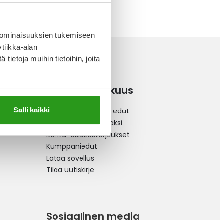
 ominaisuuksien tukemiseen
tiikka-alan
ietoja muihin tietoihin, joita
Kanta-asiakkuus
Salli kaikki
Kanta-asiakkuus ja edut
Liity kanta-asiakkaaksi
Kanta-asiakastarjoukset
Kumppaniedut
Lataa sovellus
Tilaa uutiskirje
Sosiaalinen media