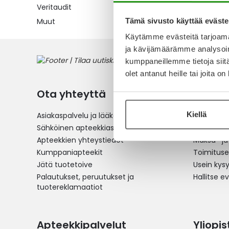
Veritaudit
Tämä sivusto käyttää eväste
Muut
Käytämme evästeitä tarjoama
ja kävijämäärämme analysoim
kumppaneillemme tietoja siitä
olet antanut heille tai joita o
Ota yhteyttä
Verkko
Kiellä
Asiakaspalvelu ja lääkeneuvonta
Reseptilä
Sähköinen apteekkiasiointi
Yleistä v
Apteekkien yhteystiedot
Maksu- ja
Kumppaniapteekit
Toimitus
Jätä tuotetoive
Usein kys
Palautukset, peruutukset ja
Hallitse e
tuotereklamaatiot
Apteekkipalvelut
Yliopi