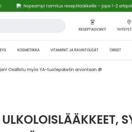
i
Nopeampi toimitus reseptilääkkeille – jopa 1–2 arkipä
RESEPTIASIOINTI
YHTEYST
EYS
KOSMETIIKKA
VITAMIINIT JA RAVINTOLISÄT
OIREET
ajan! Osallistu myös YA-tuotepaketin arvontaan 🎁
ULKOLOISLÄÄKKEET, S