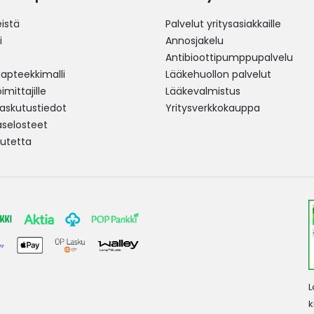
istä
Palvelut yritysasiakkaille
i
Annosjakelu
Antibioottipumppupalvelu
pteekkimalli
Lääkehuollon palvelut
mittajille
Lääkevalmistus
 laskutustiedot
Yritysverkkokauppa
aselosteet
utetta
L
k