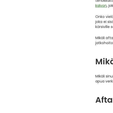
tehokkait
kalvon
, j
Onko viel
joka ei si
kärsiville
Mikäli aft
jatkohoito
Mikä
Mikäli si
apua verk
Aft