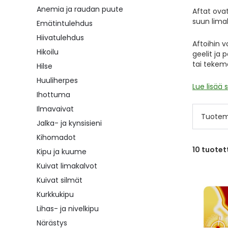
Anemia ja raudan puute
Aftat
ovat 
suun limak
Emätintulehdus
Hiivatulehdus
Aftoihin 
Hikoilu
geelit ja
tai tekemä
Hilse
Huuliherpes
Lue lisää 
Ihottuma
Ilmavaivat
Tuotem
Jalka- ja kynsisieni
Kihomadot
10
tuotet
Kipu ja kuume
Kuivat limakalvot
Kuivat silmät
Kurkkukipu
Lihas- ja nivelkipu
Närästys