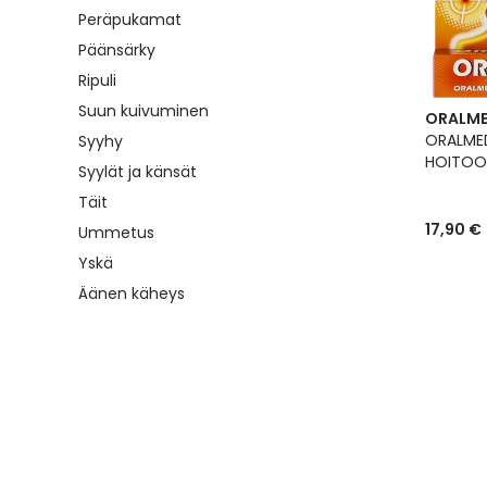
Peräpukamat
Päänsärky
Ripuli
Suun kuivuminen
ORALME
ORALMED
Syyhy
HOITOON
Syylät ja känsät
Täit
17,90 €
Ummetus
Yskä
Äänen käheys