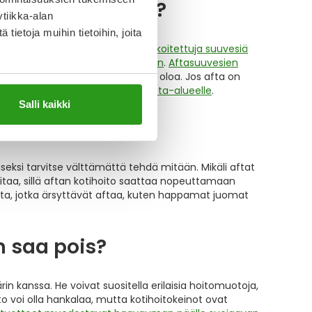
aa pois nopeasti?
tiikka-alan
ietoja muihin tietoihin, joita
uu yleensä käyttämällä
aftoille tarkoitettuja suuvesiä
en annostelua myös suun takaosiin
.
Aftasuuvesien
ranemisprosessia ja helpottaa oloa. Jos afta on
lla muodostaa suojaavan kalvon afta-alueelle
.
Salli kaikki
eksi tarvitse välttämättä tehdä mitään. Mikäli aftat
hoitaa, sillä aftan kotihoito saattaa nopeuttamaan
ta, jotka ärsyttävät aftaa, kuten happamat juomat
n saa pois?
in kanssa. He voivat suositella erilaisia hoitomuotoja,
o voi olla hankalaa, mutta kotihoitokeinot ovat