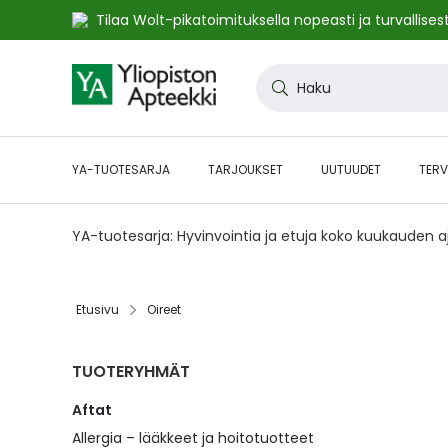
Tilaa Wolt-pikatoimituksella nopeasti ja turvallisest
Skip
to
Haku
Content
YA-TUOTESARJA
TARJOUKSET
UUTUUDET
TERV
YA-tuotesarja: Hyvinvointia ja etuja koko kuukauden 
Etusivu
Oireet
TUOTERYHMÄT
Aftat
Allergia – lääkkeet ja hoitotuotteet