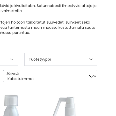
äviä ja kivuliaitakin. Satunnaisesti ilmestyviä a
ftoja ja
valmisteilla.
tojen hoitoon tarkoitetut suuvedet, suihkeet sekä
a ikävää tuntemusta muun muassa kostuttamalla suuta
auhassa parantua.
Tuotetyyppi
Järjestä
Järjestä