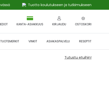
ivässä
Tuotto koulutukseen ja tutkimukseen
IEDOT
KANTA-ASIAKKUUS
KIRJAUDU
OSTOSKORI
TUOTEMERKIT
VINKIT
ASIAKASPALVELU
RESEPTIT
Tutustu etuihin!