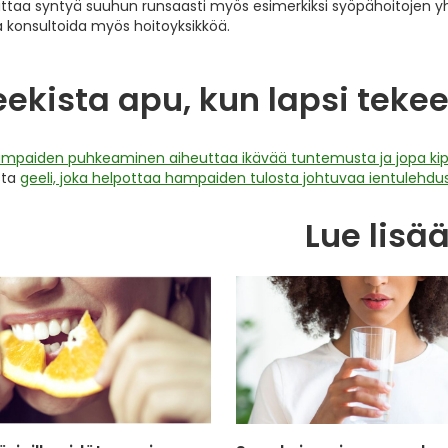
attaa syntyä suuhun runsaasti myös esimerkiksi syöpähoitojen yh
 konsultoida myös hoitoyksikköä.
ekista apu, kun lapsi tek
mpaiden puhkeaminen aiheuttaa ikävää tuntemusta ja jopa kip
sta
geeli, joka helpottaa hampaiden tulosta johtuvaa ientulehd
Lue lisä