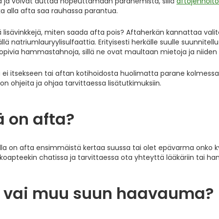
a ja voivat auttaa nopeuttamaan paranemista, sillä
aftojenhoit
oka alla afta saa rauhassa parantua.
ä lisävinkkejä, miten saada afta pois? Aftaherkän kannattaa
sällä natriumlauryylisulfaattia. Erityisesti herkälle suulle suunn
 sopivia hammastahnoja, sillä ne ovat maultaan mietoja ja niiden
a ei itsekseen tai aftan kotihoidosta huolimatta parane kolmessa
on ohjeita ja ohjaa tarvittaessa lisätutkimuksiin.
 on afta?
nulla on afta ensimmäistä kertaa suussa tai olet epävarma onko 
koapteekin chatissa ja tarvittaessa ota yhteyttä lääkäriin tai h
a vai muu suun haavauma?