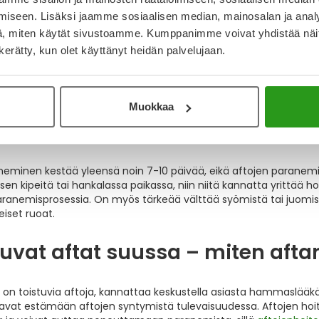
 suussa - hoito – miten aftan s
iseen. Lisäksi jaamme sosiaalisen median, mainosalan ja analy
, miten käytät sivustoamme. Kumppanimme voivat yhdistää näitä t
la on afta kielessä tai muussa hankalassa paikassa, hoito onnist
n kerätty, kun olet käyttänyt heidän palvelujaan.
rayta, jonka kätevä annostelupullo helpottaa aftanhoitotuotte
suihkeiden
muodostama suojaava kalvo nopeuttaa luonnollista pa
hoitoon voi valita esimerkiksi
hellävaraisen geelin, joka yhtä lai
Muokkaa
n hoito ja ennaltaehkäisy
neminen kestää yleensä noin 7-10 päivää, eikä aftojen paranemis
isen kipeitä tai hankalassa paikassa, niin niitä kannatta yrittää 
aranemisprosessia. On myös tärkeää välttää syömistä tai juomis
iset ruoat.
tuvat aftat suussa – miten afta
a on toistuvia aftoja, kannattaa keskustella asiasta hammaslääkär
tavat estämään aftojen syntymistä tulevaisuudessa. Aftojen hoit