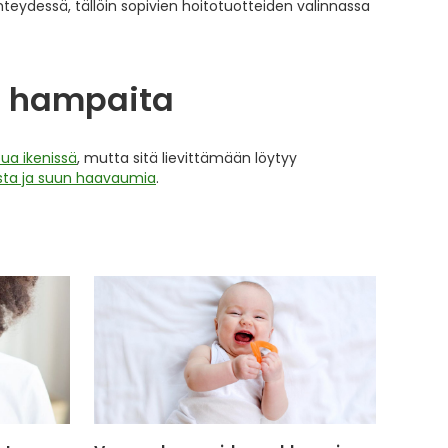
teydessä, tällöin sopivien hoitotuotteiden valinnassa
ee hampaita
ua ikenissä
, mutta sitä lievittämään löytyy
usta ja suun haavaumia
.
ä