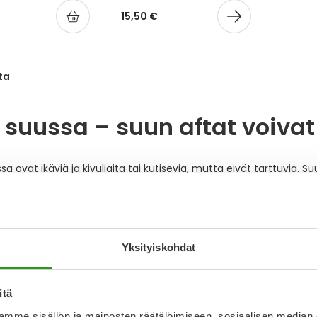
15,50 €
ta
 suussa – suun aftat voivat 
sa ovat ikäviä ja kivuliaita tai kutisevia, mutta eivät tarttuvia. S
 auttaa aftaan?
a on ilman reseptiä olemassa
kotihoitokeinoja, jotka auttavat 
Yksityiskohdat
ilaisia menetelmiä
suuvesistä
aftageeleihin
. Useimpien apteekin 
odostumiseen. Hyvä suuhygienia on myös tärkeä konsti, mikä autta
ittyvää kipua.
itä
mme sisällön ja mainosten räätälöimiseen, sosiaalisen median