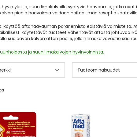
hyvin yleisiä, suun limakalvoille syntyviä haavaumia, jotka ovat ik
alvon pieniä haavaimia voidaan hoitaa ilman reseptiä saatavilla 
voi käyttää aftahaavauman paranemista edistäviä valmisteita. Af
 paikallisesti käytettävät tuotteet vähentävät aftasta johtuva
llä suojaavan kalvon aftan päälle, jolloin limakalvovaurio saa r
suunhoidosta ja suun limakalvojen hyvinvoinnista.
erkki
Tuoteominaisuudet
ta