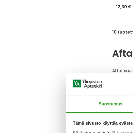
12,30 €
10
tuotet
Afta
Aftat suus
Mikä
Apteekiss
Suostumus
useita er
kalvon mu
aftoihin li
Tämä sivusto käyttää eväste
Käytämme evästeitä tarjoama