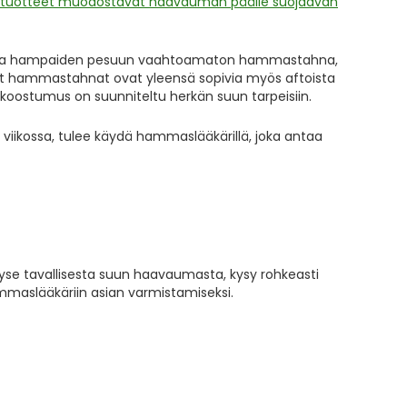
otuotteet muodostavat haavauman päälle suojaavan
 valita hampaiden pesuun vaahtoamaton hammastahna,
itellut hammastahnat ovat yleensä sopivia myös aftoista
 koostumus on suunniteltu herkän suun tarpeisiin.
 viikossa, tulee käydä hammaslääkärillä, joka antaa
kyse tavallisesta suun haavaumasta, kysy rohkeasti
ammaslääkäriin asian varmistamiseksi.