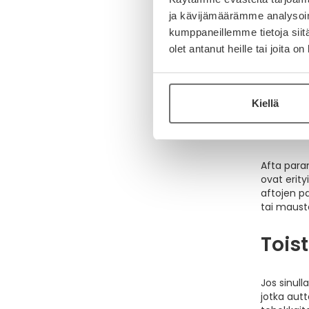
Afta
ja kävijämäärämme analysoim
kumppaneillemme tietoja siitä
Jos sinul
olet antanut heille tai joita o
tai
aftasp
sekä
afta
huulessa, 
Kiellä
Afta
Afta para
ovat erity
aftojen p
tai mauste
Tois
Jos sinull
jotka aut