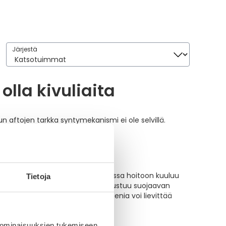
Järjestä
Järjestä
olla kivuliaita
uun aftojen tarkka syntymekanismi ei ole selvillä.
suojaamaan afta-alueen
. Afta suussa hoitoon kuuluu
Tietoja
aftojenhoitotuotteiden teho perustuu suojaavan
 aftoihin, sillä suun hyvä hygienia voi lievittää
 ominaisuuksien tukemiseen