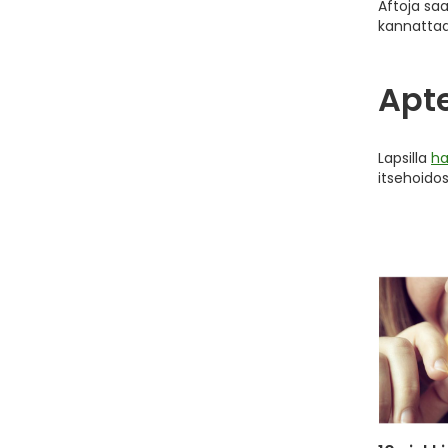
Aftoja sa
kannattaa
Apte
Lapsilla
ha
itsehoido