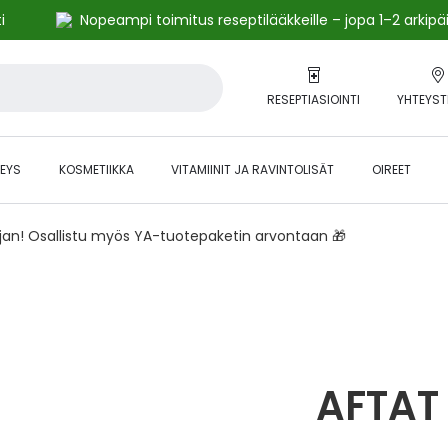
i
Nopeampi toimitus reseptilääkkeille – jopa 1–2 arkipä
RESEPTIASIOINTI
YHTEYST
EYS
KOSMETIIKKA
VITAMIINIT JA RAVINTOLISÄT
OIREET
ajan! Osallistu myös YA-tuotepaketin arvontaan 🎁
AFTAT