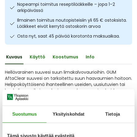
Nopeampi toimitus reseptilääkkeille – jopa 1–2
Ulkoilu
Vitamiinit
Syylät ja känsät
arkipäivässä
Ilmainen toimitus noutopisteisiin yli 65 € ostoksista.
Uni ja mieli
YA-tuotesarja
Täit
Lääkkeet eivät kerrytä ostoskorin arvoa
Osta nyt, saat 45 päivää korotonta maksuaikaa.
Vatsa
Ummetus
Yskä
Kuvaus
Käyttö
Koostumus
Info
Äänen käheys
Hellävarainen suuvesi suun limakalvovaurioihin. GUM
AftaClear suuvesi on tarkoitettu suun haavaumien hoitoon.
Helppokäyttöisenä ihanteellinen useiden, uusiutuvien tai
hankalissa paikoissa olevien suun haavaumien hoidossa
esim. syöpähoitojen yhteydessä. Suuvesi muodostaa
suojaavan kalvon vauriolle, jonka ansiosta luonnollinen
paranemisprosessi nopeutuu ja olo helpottuu heti. Suun
Suostumus
Yksityiskohdat
Tietoja
Näytä koko kuvaus
Arvostelut ja kokemuksia
Tämä sivusto käyttää evästeitä