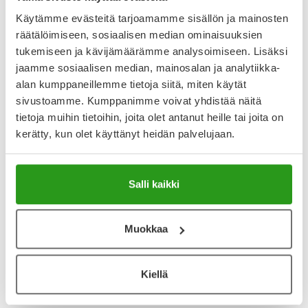
Käytämme evästeitä tarjoamamme sisällön ja mainosten
2.9
Kirjoita arvostelu
räätälöimiseen, sosiaalisen median ominaisuuksien
10 arvostelua
tukemiseen ja kävijämäärämme analysoimiseen. Lisäksi
jaamme sosiaalisen median, mainosalan ja analytiikka-
alan kumppaneillemme tietoja siitä, miten käytät
4.7.2026
sivustoamme. Kumppanimme voivat yhdistää näitä
Ei vaikutusta
tietoja muihin tietoihin, joita olet antanut heille tai joita on
Muutaman kerran käyttäneenä en huomaa mitään
kerätty, kun olet käyttänyt heidän palvelujaan.
vaikutusta.
24.6.2026
Salli kaikki
Ei auttanut
Nesteellä ei itselleni ollut mitään vaikutusta. Kuvauksessa
myös maininta, että ei kirvele suuta. Aftaa kirveli nestettä
Muokkaa
käytettäessä. Miellyttävä maku.
Kiellä
Näytä lisää arvosteluja