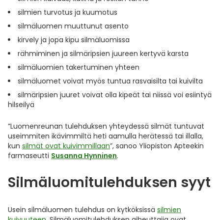
silmien turvotus ja kuumotus
silmäluomen muuttunut asento
kirvely ja jopa kipu silmäluomissa
rähmiminen ja silmäripsien juureen kertyvä karsta
silmäluomien takertuminen yhteen
silmäluomet voivat myös tuntua rasvaisilta tai kuivilta
silmäripsien juuret voivat olla kipeät tai niissä voi esiintyä
hilseilyä
”Luomenreunan tulehduksen yhteydessä silmät tuntuvat
useimmiten ikävimmiltä heti aamulla herätessä tai illalla,
kun
silmät ovat kuivimmillaan
”, sanoo Yliopiston Apteekin
farmaseutti
Susanna Hynninen
.
Silmäluomitulehduksen syyt
Usein silmäluomen tulehdus on kytköksissä
silmien
kuivuuteen
. Silmäluomitulehduksen aiheuttajia ovat