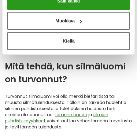
Salli kaikki
BLEPHASOL DUO 100 ML
BLEPHA EYEBAG SILMÄMASKI 1
KPL
Muokkaa
16,90 €
21,20 €
Kiellä
Mitä tehdä, kun silmäluomi
on turvonnut?
Turvonnut silmäluomi voi olla merkki blefariitista tai
muusta silmätulehduksesta. Tällöin on tärkeää huolehtia
silmien puhdistuksesta ja tulehduksen hoidosta heti
oireiden ilmaannuttua.
Lämmin haude
ja
silmien
puhdistuspyyhkeet
voivat auttaa vähentämään turvotusta
ja lievittämään tulehdusta.