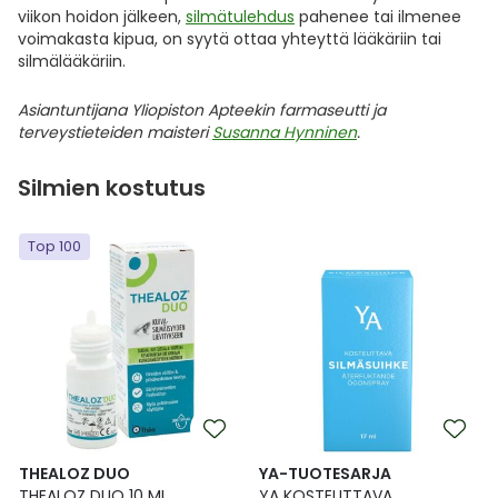
viikon hoidon jälkeen,
silmätulehdus
pahenee tai ilmenee
voimakasta kipua, on syytä ottaa yhteyttä lääkäriin tai
silmälääkäriin.
Asiantuntijana Yliopiston Apteekin farmaseutti ja
terveystieteiden maisteri
Susanna Hynninen
.
Silmien kostutus
Top 100
THEALOZ DUO
YA-TUOTESARJA
THEALOZ DUO 10 ML
YA KOSTEUTTAVA