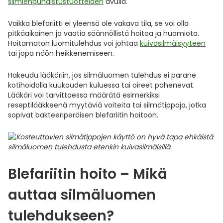
silmienpuhdistustuotteiden
avulla.
Vaikka blefariitti ei yleensä ole vakava tila, se voi olla
pitkäaikainen ja vaatia säännöllistä hoitoa ja huomiota.
Hoitamaton luomitulehdus voi johtaa
kuivasilmäisyyteen
tai jopa näön heikkenemiseen.
Hakeudu lääkäriin, jos silmäluomen tulehdus ei parane
kotihoidolla kuukauden kuluessa tai oireet pahenevat.
Lääkäri voi tarvittaessa määrätä esimerkiksi
reseptilääkkeenä myytäviä voiteita tai silmätippoja, jotka
sopivat bakteeriperäisen blefariitin hoitoon.
Blefariitin hoito – Mikä
auttaa silmäluomen
tulehdukseen?