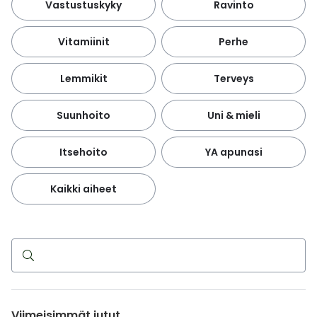
Vastustuskyky
Ravinto
Vitamiinit
Perhe
Lemmikit
Terveys
Suunhoito
Uni & mieli
Itsehoito
YA apunasi
Kaikki aiheet
Haku
Viimeisimmät jutut