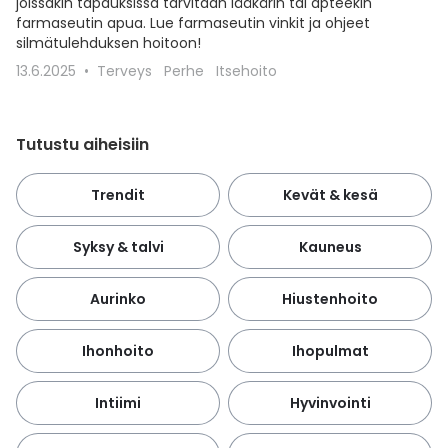
joissakin tapauksissa tarvitaan lääkärin tai apteekin
farmaseutin apua. Lue farmaseutin vinkit ja ohjeet
silmätulehduksen hoitoon!
13.6.2025
Terveys
Perhe
Itsehoito
Tutustu aiheisiin
Trendit
Kevät & kesä
Syksy & talvi
Kauneus
Aurinko
Hiustenhoito
Ihonhoito
Ihopulmat
Intiimi
Hyvinvointi