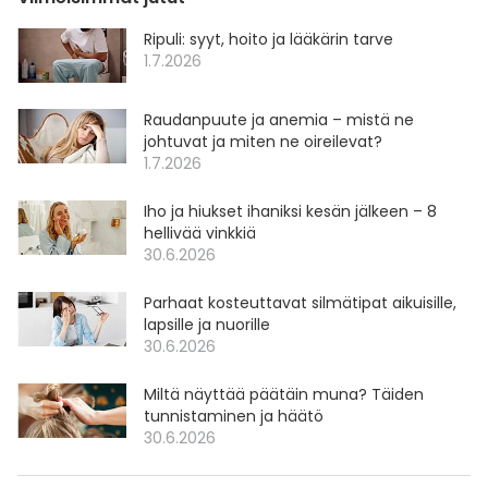
Ripuli: syyt, hoito ja lääkärin tarve
1.7.2026
Raudanpuute ja anemia – mistä ne
johtuvat ja miten ne oireilevat?
1.7.2026
Iho ja hiukset ihaniksi kesän jälkeen – 8
hellivää vinkkiä
30.6.2026
Parhaat kosteuttavat silmätipat aikuisille,
lapsille ja nuorille
30.6.2026
Miltä näyttää päätäin muna? Täiden
tunnistaminen ja häätö
30.6.2026