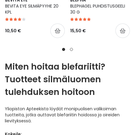
BEVITA EYE SILMÄPYYHE 20
BLEPHAGEL PUHDISTUSGEELI
KPL
30 G
10,50 €
15,50 €
Miten hoitaa blefariitti?
Tuotteet silmäluomen
tulehduksen hoitoon
Yliopiston Apteekista löydät monipuolisen valikoiman
tuotteita, jotka auttavat blefariitin hoidossa ja oireiden
lievityksessä.
Kokeile: