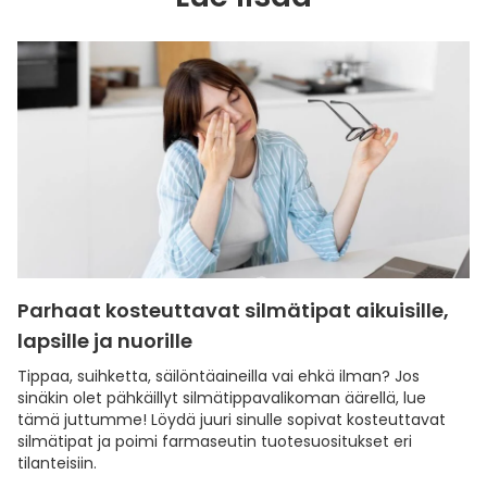
Parhaat kosteuttavat silmätipat aikuisille,
lapsille ja nuorille
Tippaa, suihketta, säilöntäaineilla vai ehkä ilman? Jos
sinäkin olet pähkäillyt silmätippavalikoman äärellä, lue
tämä juttumme! Löydä juuri sinulle sopivat kosteuttavat
silmätipat ja poimi farmaseutin tuotesuositukset eri
tilanteisiin.