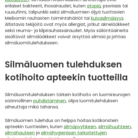
erilaiset bakteerit, ihosairaudet, kuten
atopia
, psoriasis tai
ruusufinni, talipunkki sekä silmäluomien öljyä tuottavien
Meibomin rauhasten toimintahäiriöt tai
kuivasilmäisyys
.
Altistavia tekijöitä ovat myös allergiat, jotkut aknelääkkeet
sekä reuma- ja kilpirauhassairaudet. Myös säilöntäaineita
sisältävät silmälääkkeet voivat ärsyttää silmää ja johtaa
silmäluomitulehdukseen.
Silmäluomen tulehduksen
kotihoito apteekin tuotteilla
Silmäluomitulehduksen tärkein kotihoito on luomireunojen
säännöllinen
puhdistaminen
, olipa luomitulehduksen
aiheuttaja mikä tahansa.
Silmäluomen tulehdus on helppo hoitaa kotikonstein
apteekin tuotteiden, kuten
silmäpyyhkeen
,
silmähuuhteen
,
silmähauteen
ja
silmähygieniaan tarkoitettujen