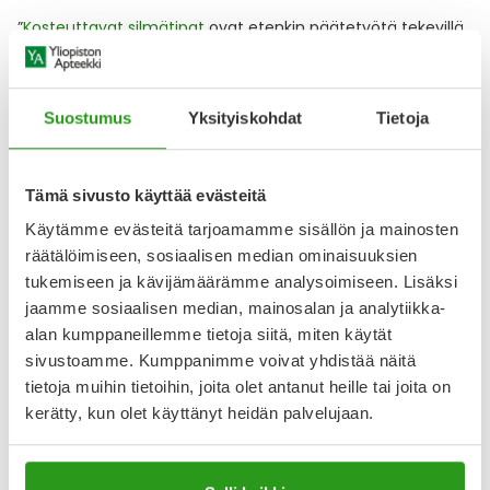
”
Kosteuttavat silmätipat
ovat etenkin päätetyötä tekevillä
hyvä tapa ehkäistä
silmien kuivuudesta
johtuvia vaivoja,
kuten luomireunan tulehdusta. Valitse
säilöntäaineettomat
kosteuttavat silmätipat
silmien kuivuuden lievitykseen”,
neuvoo farmaseutti Susanna Hynninen.
Suostumus
Yksityiskohdat
Tietoja
Silmähauteet, silmämaskit ja muut
Tämä sivusto käyttää evästeitä
tuotteet blefariitin hoitoon:
Käytämme evästeitä tarjoamamme sisällön ja mainosten
räätälöimiseen, sosiaalisen median ominaisuuksien
tukemiseen ja kävijämäärämme analysoimiseen. Lisäksi
jaamme sosiaalisen median, mainosalan ja analytiikka-
alan kumppaneillemme tietoja siitä, miten käytät
sivustoamme. Kumppanimme voivat yhdistää näitä
tietoja muihin tietoihin, joita olet antanut heille tai joita on
kerätty, kun olet käyttänyt heidän palvelujaan.
BLEPHA
BLEPHA