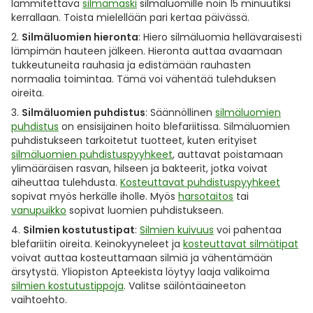
lämmitettävä
silmämaski
silmäluomille noin 15 minuutiksi
kerrallaan. Toista mielellään pari kertaa päivässä.
Silmäluomien hieronta
: Hiero silmäluomia hellävaraisesti
lämpimän hauteen jälkeen. Hieronta auttaa avaamaan
tukkeutuneita rauhasia ja edistämään rauhasten
normaalia toimintaa. Tämä voi vähentää tulehduksen
oireita.
Silmäluomien puhdistus
: Säännöllinen
silmäluomien
puhdistus
on ensisijainen hoito blefariitissa. Silmäluomien
puhdistukseen tarkoitetut tuotteet, kuten erityiset
silmäluomien puhdistuspyyhkeet
, auttavat poistamaan
ylimääräisen rasvan, hilseen ja bakteerit, jotka voivat
aiheuttaa tulehdusta.
Kosteuttavat puhdistuspyyhkeet
sopivat myös herkälle iholle. Myös
harsotaitos
tai
vanupuikko
sopivat luomien puhdistukseen.
Silmien kostutustipat
:
Silmien kuivuus
voi pahentaa
blefariitin oireita. Keinokyyneleet ja
kosteuttavat silmätipat
voivat auttaa kosteuttamaan silmiä ja vähentämään
ärsytystä. Yliopiston Apteekista löytyy laaja valikoima
silmien kostutustippoja
. Valitse säilöntäaineeton
vaihtoehto.