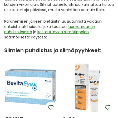
kahden viikon ajan. Silmähauteella silmää kannattaa hoitaa
useita kertoja päivässä, mutta vähintään aamuin illoin.
Paranemisen jälkeen blefariitin uusiutumista voidaan
ehkäistä jälkihoidolla, joka koostuu
luomenreunan
puhdistuksesta
ja
kosteuttavien silmätippojen
säännöllisestä käytöstä.
Silmien puhdistus ja silmäpyyhkeet:
BEVITA EYE
BLEPHA