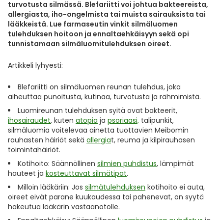
Yleis
turvotusta silmässä. Blefariitti voi johtua bakteereista,
allergiasta, iho-ongelmista tai muista sairauksista tai
Lapset
Vartalon ihonhoito
Nesteytysvalmisteet
Kurkkukipu
Virts
lääkkeistä. Lue farmaseutin vinkit silmäluomen
Umme
tulehduksen hoitoon ja ennaltaehkäisyyn sekä opi
tunnistamaan silmäluomitulehduksen oireet.
Matkailu
YA-tuotesarja
Omega-3 ja rasvahapot
Lihas- ja nivelkipu
Virts
Vitam
Artikkeli lyhyesti:
Raskaus, äitiys ja vauvan hoito
Proteiini ja muut lisäravinteet
Närästys
Blefariitti on silmäluomen reunan tulehdus, joka
aiheuttaa punoitusta, kutinaa, turvotusta ja rähmimistä.
Silmät, korvat ja nenä
Rauta ja rautalisät
Peräpukamat
Luomireunan tulehduksen syitä ovat bakteerit,
ihosairaudet
, kuten
atopia
ja
psoriaasi,
talipunkit,
Suunhoito
Ravitsemus
Päänsärky
silmäluomia voitelevaa ainetta tuottavien Meibomin
rauhasten häiriöt sekä
allergia
t, reuma ja kilpirauhasen
toimintahäiriöt.
Sydän ja verenkierto
Sinkki
Ripuli
Kotihoito: Säännöllinen
silmien puhdistus
, lämpimät
hauteet ja
kosteuttavat silmätipat
.
Testit, mittarit ja laitteet
Ubikinoni - koentsyymi Q10
Suun kuivuminen
Milloin lääkäriin: Jos
silmätulehduksen
kotihoito ei auta,
oireet eivät parane kuukaudessa tai pahenevat, on syytä
Tupakoinnin lopettaminen
Urheilu ja tarvikkeet
Syyhy
hakeutua lääkärin vastaanotolle.