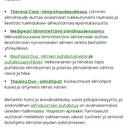
Thermal Care -lämpöhaudepakkaus
: Lämmin
silmähaude auttaa avaamaan tukkeutuneita rauhasia ja
lievittää tulehduksen aiheuttamaa epämukavuutta.
Medipearl lämmitettävä silmähaudenaamio
:
Mikroaaltouunissa lämmitettävä silmämaski auttaa
lievittämään turvonneiden silmien oireita blefariitin
yhteydessä.
Blephasol Duo -silmien puhdistusneste
ja
puhdistuspyyhkeet
: Hellävarainen ja tehokas tapa
puhdistaa silmäluomet ja poistaa ylimääräinen rähmä,
rasva ja hilse.
Thealoz Duo -silmätipat
: Kosteuttavat silmätipat
kuivia ja ärtyneitä silmiä varten.
Blefariitin hoito ja ennaltaehkäisy vaatii pitkäjänteisyyttä, ja
säännöllinen
silmäluomien puhdistus
on avainasemassa
oireiden hallinnassa. Yliopiston Apteekin farmaseutit
auttavat mielellään valitsemaan oikeat tuotteet ja antavat
lisäohjeita silmäterveyden edistämiseen.