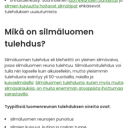
Ennaltaehkäisy: Säännöllinen
luomireunojen puhdistus
ja
silmien kuivuutta hoitavat silmätipat
ehkäisevät
Ulkoilu
Vitamiinit
Syylät ja känsät
tulehduksen uusiutumista.
Uni ja mieli
YA-tuotesarja
Täit
Mikä on silmäluomen
Vatsa
Ummetus
tulehdus?
Yskä
Silmäluomen tulehdus eli blefariitti on yleinen silmävaiva,
jossa silmäluomen reuna tulehtuu. Silmäluomitulehdus voi
Äänen käheys
tulla niin lapselle kuin aikuisellekin, mutta yleisimmin
tulehdusta esiintyy yli 50-vuotiailla, naisilla ja
kuivasilmäisillä
.
Silmäluomen tulehdusta, kuten myös muita
silmäsairauksia, on muita enemmän atooppista ihottumaa
sairastavilla
.
Tyypillisiä luomenreunan tulehduksen oireita ovat:
silmäluomen reunojen punoitus
silmien kuivuus, kutina ja roskan tunne