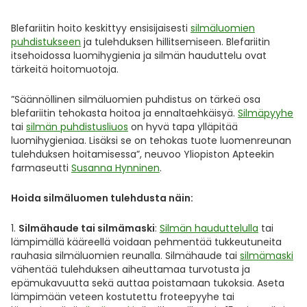
Blefariitin hoito keskittyy ensisijaisesti
silmäluomien
puhdistukseen
ja tulehduksen hillitsemiseen. Blefariitin
itsehoidossa luomihygienia ja silmän hauduttelu ovat
tärkeitä hoitomuotoja.
”Säännöllinen silmäluomien puhdistus on tärkeä osa
blefariitin tehokasta hoitoa ja ennaltaehkäisyä.
Silmäpyyhe
tai
silmän puhdistusliuos
on hyvä tapa ylläpitää
luomihygieniaa. Lisäksi se on tehokas tuote luomenreunan
tulehduksen hoitamisessa”, neuvoo Yliopiston Apteekin
farmaseutti
Susanna Hynninen
.
Hoida silmäluomen tulehdusta näin:
Silmähaude tai silmämaski
:
Silmän hauduttelulla
tai
lämpimällä kääreellä voidaan pehmentää tukkeutuneita
rauhasia silmäluomien reunalla. Silmähaude tai
silmämaski
vähentää tulehduksen aiheuttamaa turvotusta ja
epämukavuutta sekä auttaa poistamaan tukoksia. Aseta
lämpimään veteen kostutettu froteepyyhe tai