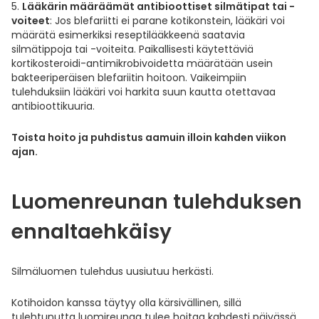
Lääkärin määräämät antibioottiset silmätipat tai -
voiteet
: Jos blefariitti ei parane kotikonstein, lääkäri voi
määrätä esimerkiksi reseptilääkkeenä saatavia
silmätippoja tai -voiteita. Paikallisesti käytettäviä
kortikosteroidi-antimikrobivoidetta määrätään usein
bakteeriperäisen blefariitin hoitoon. Vaikeimpiin
tulehduksiin lääkäri voi harkita suun kautta otettavaa
antibioottikuuria.
Toista hoito ja puhdistus aamuin illoin kahden viikon
ajan.
Luomenreunan tulehduksen
ennaltaehkäisy
Silmäluomen tulehdus uusiutuu herkästi.
Kotihoidon kanssa täytyy olla kärsivällinen, sillä
tulehtunutta luomireunaa tulee hoitaa kahdesti päivässä