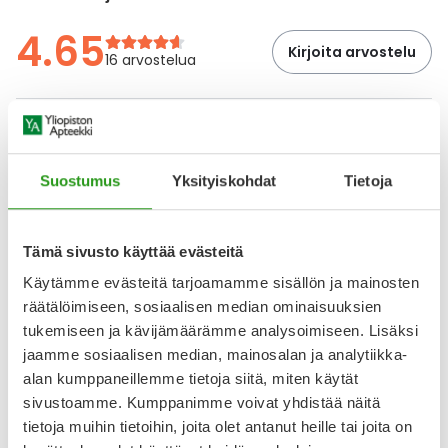
4.65
Kirjoita arvostelu
16 arvostelua
16.3.2026
Erinomainen tuote
Suostumus
Yksityiskohdat
Tietoja
Tämä tuote on ollut suosikkini jo pitkään. Minulla on hyvin
herkkä silmänympärysalueen iho ja tämän tuotteen avulla
luomitulehdukset ovat pysyneet melkein kokonaan poissa.
Käytän tuotetta päivittäin.
Tämä sivusto käyttää evästeitä
Käytämme evästeitä tarjoamamme sisällön ja mainosten
11.10.2025
räätälöimiseen, sosiaalisen median ominaisuuksien
Hyvä tuote
tukemiseen ja kävijämäärämme analysoimiseen. Lisäksi
Hyvä tuote päivittäiseen luomien puhdistamiseen ja
jaamme sosiaalisen median, mainosalan ja analytiikka-
silmämeikin poistamiseen. Sopii herkille silmille. Kohtuu
alan kumppaneillemme tietoja siitä, miten käytät
hintainen tuote.
sivustoamme. Kumppanimme voivat yhdistää näitä
tietoja muihin tietoihin, joita olet antanut heille tai joita on