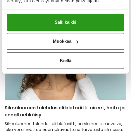
Näytä lisää arvosteluja
kerätty, kun olet käyttänyt heidän palvelujaan.
Katso kaikki BLEPHA-tuotteet
Salli kaikki
Muokkaa
Kiellä
Silmäluomen tulehdus eli blefariitti: oireet, hoito ja
ennaltaehkäisy
Silmäluomen tulehdus eli blefariitti, on yleinen silmävaiva,
joka voi aiheuttaa epämukavuutta ja turvotusta silmässä.