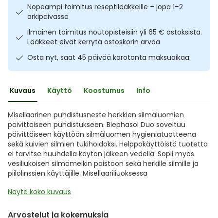
Nopeampi toimitus reseptilääkkeille – jopa 1–2
Ulkoilu
Vitamiinit
Syylät ja känsät
arkipäivässä
Ilmainen toimitus noutopisteisiin yli 65 € ostoksista.
Uni ja mieli
YA-tuotesarja
Täit
Lääkkeet eivät kerrytä ostoskorin arvoa
Osta nyt, saat 45 päivää korotonta maksuaikaa.
Vatsa
Ummetus
Yskä
Kuvaus
Käyttö
Koostumus
Info
Äänen käheys
Misellaarinen puhdistusneste herkkien silmäluomien
päivittäiseen puhdistukseen. Blephasol Duo soveltuu
päivittäiseen käyttöön silmäluomen hygieniatuotteena
sekä kuivien silmien tukihoidoksi. Helppokäyttöistä tuotetta
ei tarvitse huuhdella käytön jälkeen vedellä. Sopii myös
vesiliukoisen silmämeikin poistoon sekä herkille silmille ja
piilolinssien käyttäjille. Misellaariliuoksessa
Näytä koko kuvaus
Arvostelut ja kokemuksia