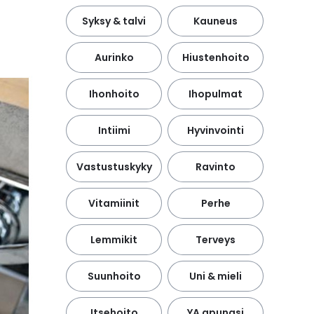
Syksy & talvi
Kauneus
Aurinko
Hiustenhoito
Ihonhoito
Ihopulmat
Intiimi
Hyvinvointi
Vastustuskyky
Ravinto
Vitamiinit
Perhe
Lemmikit
Terveys
Suunhoito
Uni & mieli
Itsehoito
YA apunasi