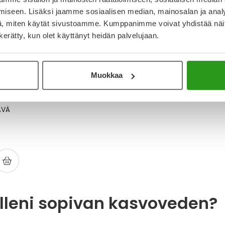
kas
iseen. Lisäksi jaamme sosiaalisen median, mainosalan ja analy
, miten käytät sivustoamme. Kumppanimme voivat yhdistää näitä t
n kerätty, kun olet käyttänyt heidän palvelujaan.
Muokkaa
ÄVÄ
a
illeni sopivan kasvoveden?