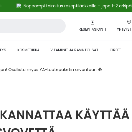
i
Nopeampi toimitus reseptilääkkeille – jopa 1–2 arkipä
RESEPTIASIOINTI
YHTEYST
EYS
KOSMETIIKKA
VITAMIINIT JA RAVINTOLISÄT
OIREET
ajan! Osallistu myös YA-tuotepaketin arvontaan 🎁
N KANNATTAA KÄYTTÄÄ