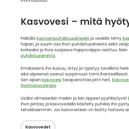
ihonhoidossa.
Kasvovesi – mitä hyöty
Pelkällä
kasvojenpuhdistusaineella
ja vedellä tehty
ka
hapan, ja suurin osa ihon puhdistusaineista sekä vesij
korkeaksi ja ihoa suojaava happovaippa rasittuu. Näin 
puhdistusainetta
.
Emäksisenä iho kuivuu, ärtyy ja rypistyy tavallista her
eikä siipeensä saanut suojamuuri toimi ihanteellisesti
Sen sijaan
kasvovesi
tasapainottaa pH:n heti.
Kasvoves
ihonhoitorutiineja
.
Lisäksi viimeisetkin meikin ja lian rippeet pyyhkiytyvät
ihon pintaa, ja kasvovedellä käsitelty puhdas iho p
tehokkaammin. Jos kasvoveteen on lisätty hoitavia ai
Kasvovedet