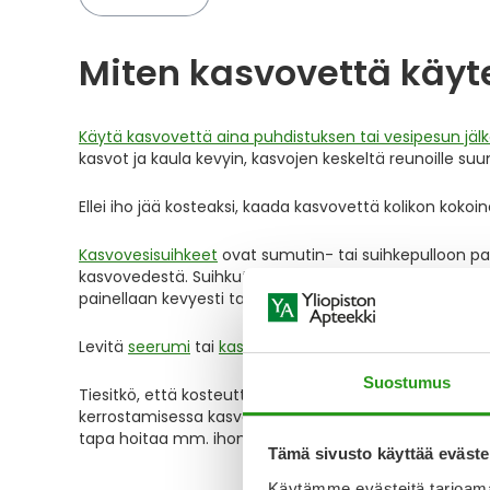
Miten kasvovettä käyt
Käytä kasvovettä aina puhdistuksen tai vesipesun jälk
kasvot ja kaula kevyin, kasvojen keskeltä reunoille su
Ellei iho jää kosteaksi, kaada kasvovettä kolikon kokoi
Kasvovesisuihkeet
ovat sumutin- tai suihkepulloon pak
kasvovedestä. Suihkutettavaa kasvovettä voi suihkia e
painellaan kevyesti taputellen ihoon.
Levitä
seerumi
tai
kasvovoide iholle
heti kasvoveden jä
Suostumus
Tiesitkö, että kosteuttava kasvovesi on myös loistav
kerrostamisessa kasvovesisuihkeen, tonerin tai hoiton
tapa hoitaa mm. ihon pintakuivuutta.
Tämä sivusto käyttää eväste
Käytämme evästeitä tarjoama