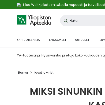
Tilaa Wolt-pikatoimituksella nopeasti ja turvallisest
Skip
to
Haku
Content
YA-TUOTESARJA
TARJOUKSET
UUTUUDET
TERV
YA-tuotesarja: Hyvinvointia ja etuja koko kuukauden 
Etusivu
Ideat ja vinkit
MIKSI SINUNKI