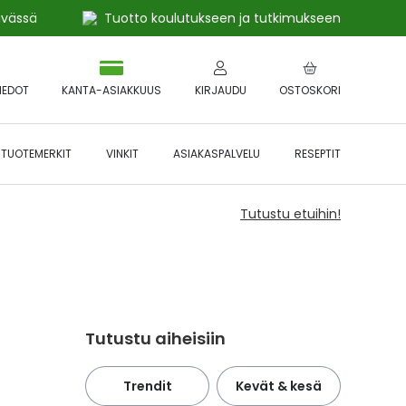
ivässä
Tuotto koulutukseen ja tutkimukseen
IEDOT
KANTA-ASIAKKUUS
KIRJAUDU
OSTOSKORI
TUOTEMERKIT
VINKIT
ASIAKASPALVELU
RESEPTIT
Tutustu etuihin!
Tutustu aiheisiin
Trendit
Kevät & kesä