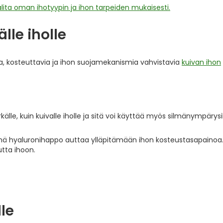
ita oman ihotyypin ja ihon tarpeiden mukaisesti.
lle iholle
a, kosteuttavia ja ihon suojamekanismia vahvistavia
kuivan ihon
källe, kuin kuivalle iholle ja sitä voi käyttää myös silmänympärysi
ä hyaluronihappo auttaa ylläpitämään ihon kosteustasapainoa.
tta ihoon.
le