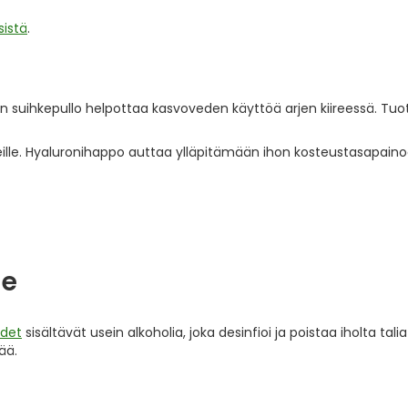
sistä
.
 suihkepullo helpottaa kasvoveden käyttöä arjen kiireessä. Tuo
peille. Hyaluronihappo auttaa ylläpitämään ihon kosteustasapaino
le
edet
sisältävät usein alkoholia, joka desinfioi ja poistaa iholta talia 
ää.