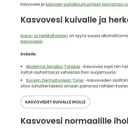
Kasvovesi ja
kasvojen puhdistustuotteet kannattaa val
Kasvovesi kuivalle ja herkä
Kuiva- ja herkkäihoisten
on syytä suosia alkoholittomi
kasvovesiä
.
Kokeile:
Bioderma Sensibio Tonique
-kasvovesi sopii niin her
Xylitol rauhoittaa ja vahvistaa ihon suojamuuria.
Eucerin Dermatoclean Toner
-kasvoveden sisältäm
sitoo tuhatkertaisesti omaan painonsa nähden kosteu
KASVOVEDET KUIVALLE IHOLLE
Kasvovesi normaalille ihol