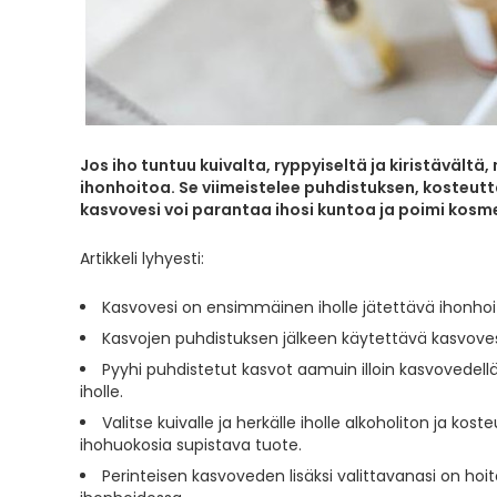
Jos iho tuntuu kuivalta, ryppyiseltä ja kiristävältä
ihonhoitoa. Se viimeistelee puhdistuksen, kosteut
kasvovesi voi parantaa ihosi kuntoa ja poimi kosmet
Artikkeli lyhyesti:
Kasvovesi on ensimmäinen iholle jätettävä ihonhoit
Kasvojen puhdistuksen jälkeen käytettävä kasvove
Pyyhi puhdistetut kasvot aamuin illoin kasvovedellä
iholle.
Valitse kuivalle ja herkälle iholle alkoholiton ja kos
ihohuokosia supistava tuote.
Perinteisen kasvoveden lisäksi valittavanasi on hoito