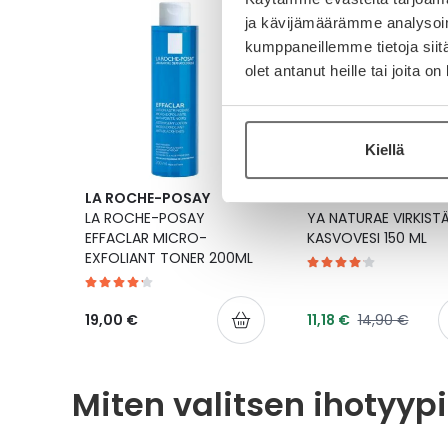
-25 %
Kanta-asia
ja kävijämäärämme analysoim
kumppaneillemme tietoja siitä
olet antanut heille tai joita o
Kiellä
LA ROCHE-POSAY
YA NATURAE
LA ROCHE-POSAY
YA NATURAE VIRKIST
EFFACLAR MICRO-
KASVOVESI 150 ML
EXFOLIANT TONER 200ML
Tarjoushinta
Normaalihint
19,00 €
11,18 €
14,90 €
Miten valitsen ihotyyp