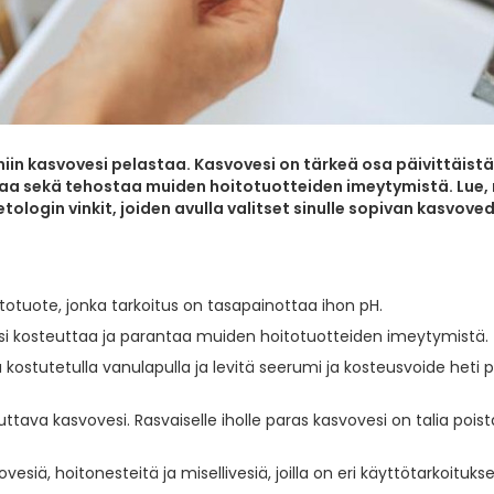
, niin kasvovesi pelastaa. Kasvovesi on tärkeä osa päivittäistä
taa sekä tehostaa muiden hoitotuotteiden imeytymistä. Lue,
ologin vinkit, joiden avulla valitset sinulle sopivan kasvove
otuote, jonka tarkoitus on tasapainottaa ihon pH.
si kosteuttaa ja parantaa muiden hoitotuotteiden imeytymistä.
 kostutetulla vanulapulla ja levitä seerumi ja kosteusvoide heti 
teuttava kasvovesi. Rasvaiselle iholle paras kasvovesi on talia poist
vesiä, hoitonesteitä ja misellivesiä, joilla on eri käyttötarkoituks