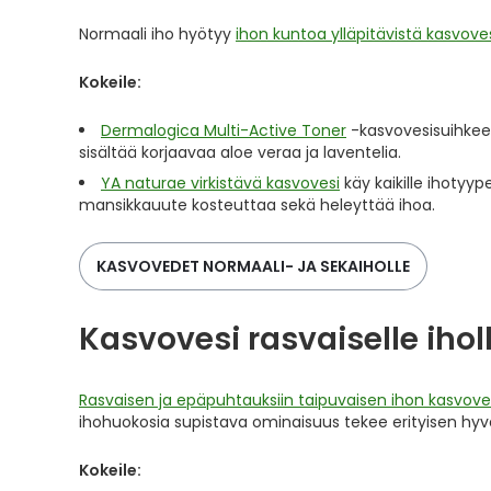
Normaali iho hyötyy
ihon kuntoa ylläpitävistä kasvove
Kokeile:
Dermalogica Multi-Active Toner
-kasvovesisuihkeen
sisältää korjaavaa aloe veraa ja laventelia.
YA naturae virkistävä kasvovesi
käy kaikille ihotyy
mansikkauute kosteuttaa sekä heleyttää ihoa.
KASVOVEDET NORMAALI- JA SEKAIHOLLE
Kasvovesi rasvaiselle ihol
Rasvaisen ja epäpuhtauksiin taipuvaisen ihon kasvov
ihohuokosia supistava ominaisuus tekee erityisen hyv
Kokeile: