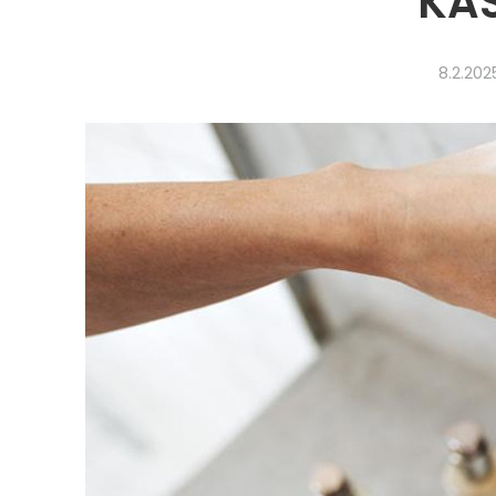
KA
8.2.202