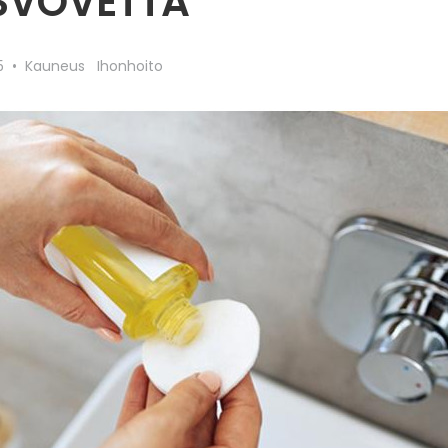
SVOVETTÄ
5
Kauneus
Ihonhoito