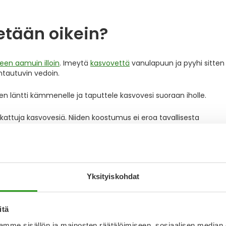
etään oikein?
een aamuin illoin
. Imeytä
kasvovettä
vanulapuun ja pyyhi sitten
untautuvin vedoin.
nen läntti kämmenelle ja taputtele kasvovesi suoraan iholle.
attuja kasvovesiä. Niiden koostumus ei eroa tavallisesta
nsin vanulappuun ja pyyhkimisen jälkeen suoraan iholle. Lopuksi
lkeen, kun iho on vielä kostea.
Yksityiskohdat
a tuote
kerrostamiseen eli layeringiin
! Ihonhoitotuotteiden
esteen avulla iholle pakataan vesikosteutta ja se onkin erinoma
itä
mme sisällön ja mainosten räätälöimiseen, sosiaalisen median