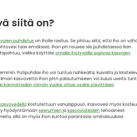
ä siitä on?
svojen puhdistus
on iholle rasitus. Se johtuu siitä, että iho on väh
ohtovesi taas emäksisiä. Ihon pH nousee siis puhdistaessa liian
tapahtuu, vaikka käyttäisi
omalle ihotyypille sopivaa kasvojen
kemmin. Putipuhdas iho voi tuntua nahkealta, kuivalta ja kiristelev
. Ilman kasvovettä ihon pH:n palautumiseen voi kulua useita tunt
i kannattaakin tämän vuoksi ottaa osaksi päivittäisiä
kasvovedellä
kostutettuun vanulappuun. Kasvovesi myös kosteu
ystyy hyödyntämään
seerumien
ja
kasvovoiteiden
tehoaineet
neita, sillä on myös ihon kuntoa parantavia ominaisuuksia.