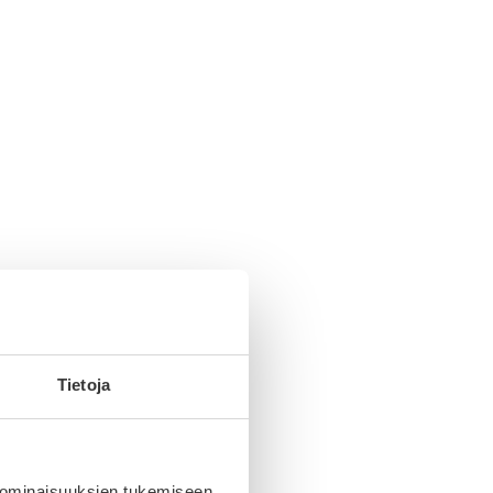
 se
Tietoja
inen
 ominaisuuksien tukemiseen