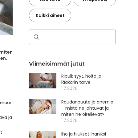
Kaikki aiheet
Haku
 miten
den.
Viimeisimmät jutut
Ripuli: syyt, hoito ja
lääkärin tarve
1.7.2026
Raudanpuute ja anemia
perään
– mistä ne johtuvat ja
miten ne oireilevat?
ava ja
1.7.2026
et
Iho ja hiukset ihaniksi