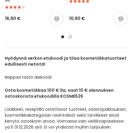
16,90 €
10,90 €
Hyödynnä verkon etukoodi ja tilaa kosmetiikkatuotteet
edullisesti netistä!
Nappaa tästä alekoodi:
Osta kosmetiikkaa 100 €:lla, saat 10 € alennuksen
ostoskorista etukoodilla KOSME526
Lääkkeet, reseptillä ostettavat tuotteet, säästöpakkaukset,
kosmetiikkakategorian ravintolisät sekä tarvikkeet eivät
kerrytä ostoskorin arvoa. Voimassa vain verkkoapteekissa
ya.fi 31.12.2026 asti. Ei voi yhdistää muihin tarjouksiin.