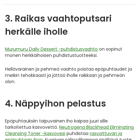
3. Raikas vaahtoputsari
herkälle iholle
Murumuru Daily Dessert -puhdistusvaahto
on sopinut
monen herkkäihoisen puhdistustuotteeksi.
Hellävarainen ja pehmeä vaahto poistaa epäpuhtaudet ja
meikin tehokkaasti ja jättää iholle raikkaan ja pehmeän
olon.
4. Näppyihon pelastus
Epäpuhtauksiin taipuvainen iho kaipaa juuri sille
tarkoitettua kasvovettä.
Neutrogena Blackhead Eliminating
Cleansing Toner -kasvovesi
puhdistaa
rasvoittuvan ja
epäpuhtaan ihon
. Kuorivaa salisyylihappoa sisältävä tuote