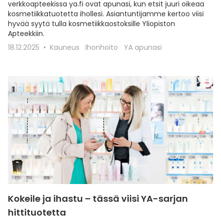
verkkoapteekissa ya.fi ovat apunasi, kun etsit juuri oikeaa
kosmetiikkatuotetta ihollesi. Asiantuntijamme kertoo viisi
hyvää syytä tulla kosmetiikkaostoksille Yliopiston
Apteekkiin.
18.12.2025
Kauneus
Ihonhoito
YA apunasi
Kokeile ja ihastu – tässä viisi YA-sarjan
hittituotetta