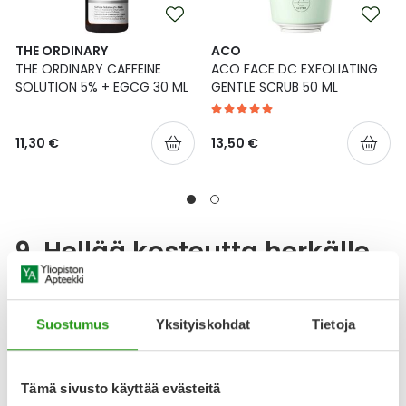
THE ORDINARY
ACO
THE ORDINARY CAFFEINE
ACO FACE DC EXFOLIATING
SOLUTION 5% + EGCG 30 ML
GENTLE SCRUB 50 ML
11,30 €
13,50 €
9. Hellää kosteutta herkälle
iholle
Suostumus
Yksityiskohdat
Tietoja
Hajusteeton ja hellävarainen
Aveeno Calm+Restore Oat
Gel Moisturiser 50 ml
on herkän ihon luottotuote, joka
kosteuttaa kasvoja tehokkaasti ja pitkään. Nopeasti
Tämä sivusto käyttää evästeitä
imeytyvä geelimäinen koostumus jättää ihon miellyttävän