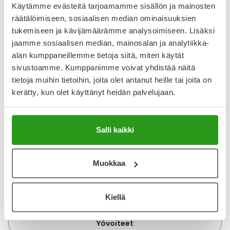
tuntuiseksi.
Käytämme evästeitä tarjoamamme sisällön ja mainosten
räätälöimiseen, sosiaalisen median ominaisuuksien
tukemiseen ja kävijämäärämme analysoimiseen. Lisäksi
10. Rauhoittava
jaamme sosiaalisen median, mainosalan ja analytiikka-
alan kumppaneillemme tietoja siitä, miten käytät
monitoimisuihke
sivustoamme. Kumppanimme voivat yhdistää näitä
tietoja muihin tietoihin, joita olet antanut heille tai joita on
Jos kaipaat iholle pikaista rauhoitusta ja kosteutusta,
kerätty, kun olet käyttänyt heidän palvelujaan.
suihkaus
Novexpert Magnesium Mist
-kasvosuihketta
pelastaa. Monikäyttöinen kasvosuihke toimii niin
kasvovetenä, miekin kiinnitystuotteena kuin ihoa
Salli kaikki
rauhoittavana suihkeenakin.
Kasvosuihke rauhoittaa nopeasti esimerkiksi ärtynyttä ja
punoittavaa ihoa.
Muokkaa
Päivävoiteet
Kiellä
Yövoiteet