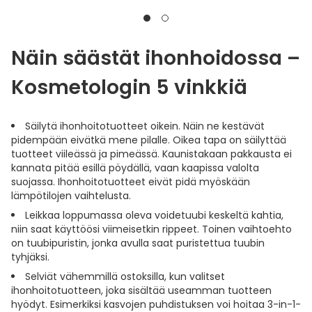
Näin säästät ihonhoidossa –
Kosmetologin 5 vinkkiä
Säilytä ihonhoitotuotteet oikein. Näin ne kestävät
pidempään eivätkä mene pilalle. Oikea tapa on säilyttää
tuotteet viileässä ja pimeässä. Kaunistakaan pakkausta ei
kannata pitää esillä pöydällä, vaan kaapissa valolta
suojassa. Ihonhoitotuotteet eivät pidä myöskään
lämpötilojen vaihtelusta.
Leikkaa loppumassa oleva voidetuubi keskeltä kahtia,
niin saat käyttöösi viimeisetkin rippeet. Toinen vaihtoehto
on tuubipuristin, jonka avulla saat puristettua tuubin
tyhjäksi.
Selviät vähemmillä ostoksilla, kun valitset
ihonhoitotuotteen, joka sisältää useamman tuotteen
hyödyt. Esimerkiksi kasvojen puhdistuksen voi hoitaa 3-in-1-