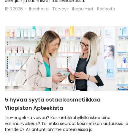
allergian ja suunnistat tuoteviidakossa.
18.3.2026
Ihonhoito
Terveys
Ihopulmat
Itsehoito
5 hyvää syytä ostaa kosmetiikkaa
Yliopiston Apteekista
Iho-ongelma vaivaa? Kosmetiikkahyllyllä iskee aina
valinnanvaikeus? Tai ehkä seuraat kosmetiikan uutuuksia ja
trendejä? Asiantuntijamme apteekeissa ja