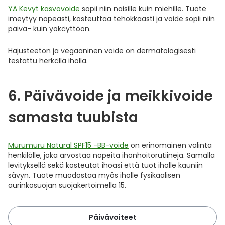
YA Kevyt kasvovoide
sopii niin naisille kuin miehille. Tuote
imeytyy nopeasti, kosteuttaa tehokkaasti ja voide sopii niin
päivä- kuin yökäyttöön.
Hajusteeton ja vegaaninen voide on dermatologisesti
testattu herkällä iholla.
6. Päivävoide ja meikkivoide
samasta tuubista
Murumuru Natural SPF15 -BB-voide
on erinomainen valinta
henkilölle, joka arvostaa nopeita ihonhoitorutiineja. Samalla
levityksellä sekä kosteutat ihoasi että tuot iholle kauniin
sävyn. Tuote muodostaa myös iholle fysikaalisen
aurinkosuojan suojakertoimella 15.
Päivävoiteet