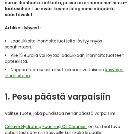
Yleis
euron ihonhoitotuotteita, joissa on erinomainen hinta–
laatusuhde. Lue myös kosmetologimme näppärät
Lapset
Vartalon ihonhoito
Nesteytysvalmisteet
Kurkkukipu
Virts
säästövinkit.
Umme
Artikkeli lyhyesti:
Matkailu
YA-tuotesarja
Omega-3 ja rasvahapot
Lihas- ja nivelkipu
Virts
Vitam
Laadukkaita ihonhoitotuotteita löytyy myös
Raskaus, äitiys ja vauvan hoito
Proteiini ja muut lisäravinteet
Närästys
sopuhintaan.
Alle 15 eurolla voi löytää laadukkaan ihonhoitotuotteen
apteekista.
Silmät, korvat ja nenä
Rauta ja rautalisät
Peräpukamat
Nappaa tuotesuositukset kokonaisvaltaiseen
kasvojen
ihonhoitoon
.
Suunhoito
Ravitsemus
Päänsärky
Sydän ja verenkierto
Sinkki
Ripuli
1. Pesu päästä varpaisiin
Testit, mittarit ja laitteet
Ubikinoni - koentsyymi Q10
Suun kuivuminen
Valitse tuote, joka puhdistaa nenänpäästä varpaisiin!
Tupakoinnin lopettaminen
Urheilu ja tarvikkeet
Syyhy
Cerave Hydrating Foaming Oil Cleanser
on kosteuttava
puhdistustuote niin kasvoille kuin koko kropalle.