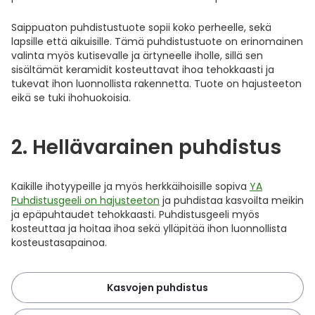
Ulkoilu
Vitamiinit
Syylät ja känsät
Saippuaton puhdistustuote sopii koko perheelle, sekä
lapsille että aikuisille. Tämä puhdistustuote on erinomainen
Uni ja mieli
YA-tuotesarja
Täit
valinta myös kutisevalle ja ärtyneelle iholle, sillä sen
sisältämät keramidit kosteuttavat ihoa tehokkaasti ja
tukevat ihon luonnollista rakennetta. Tuote on hajusteeton
Vatsa
Ummetus
eikä se tuki ihohuokoisia.
Yskä
2. Hellävarainen puhdistus
Äänen käheys
Kaikille ihotyypeille ja myös herkkäihoisille sopiva
YA
Puhdistusgeeli on hajusteeton
ja puhdistaa kasvoilta meikin
ja epäpuhtaudet tehokkaasti. Puhdistusgeeli myös
kosteuttaa ja hoitaa ihoa sekä ylläpitää ihon luonnollista
kosteustasapainoa.
Kasvojen puhdistus