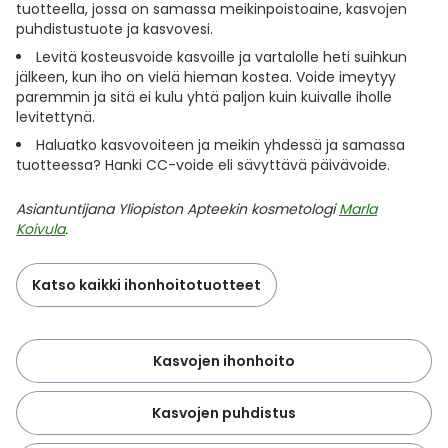
tuotteella, jossa on samassa meikinpoistoaine, kasvojen
puhdistustuote ja kasvovesi.
Levitä kosteusvoide kasvoille ja vartalolle heti suihkun
jälkeen, kun iho on vielä hieman kostea. Voide imeytyy
paremmin ja sitä ei kulu yhtä paljon kuin kuivalle iholle
levitettynä.
Haluatko kasvovoiteen ja meikin yhdessä ja samassa
tuotteessa? Hanki CC-voide eli sävyttävä päivävoide.
Asiantuntijana Yliopiston Apteekin kosmetologi
Marla
Koivula
.
Katso kaikki ihonhoitotuotteet
Kasvojen ihonhoito
Kasvojen puhdistus