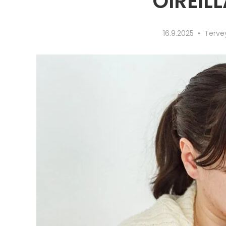
OIREIL
16.9.2025
Terve