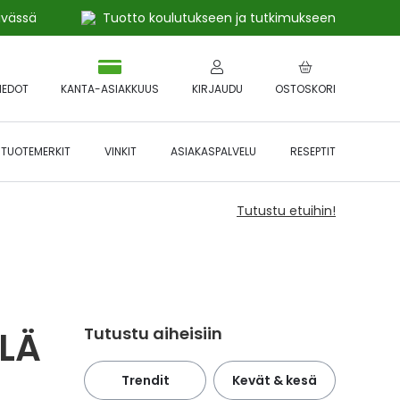
ivässä
Tuotto koulutukseen ja tutkimukseen
IEDOT
KANTA-ASIAKKUUS
KIRJAUDU
OSTOSKORI
TUOTEMERKIT
VINKIT
ASIAKASPALVELU
RESEPTIT
Tutustu etuihin!
Tutustu aiheisiin
LÄ
Trendit
Kevät & kesä