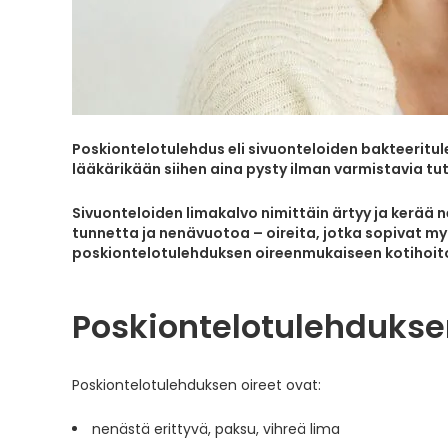
Poskiontelotulehdus eli sivuonteloiden bakteeritul
lääkärikään siihen aina pysty ilman varmistavia tu
Sivuonteloiden limakalvo nimittäin ärtyy ja kerää
tunnetta ja nenävuotoa – oireita, jotka sopivat my
poskiontelotulehduksen oireenmukaiseen kotihoit
Poskiontelotulehdukse
Poskiontelotulehduksen oireet ovat:
nenästä erittyvä, paksu, vihreä lima