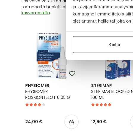
Jos vaiva vaikuttaa alkavalta
flunssalta
, eikä sitä ole
tartunnalta huolellisella käsipesulla, parin metrin varo
ja kävijämäärämme analysoim
kasvomaskilla
.
kumppaneillemme tietoja siitä
olet antanut heille tai joita o
Kiellä
PHYSIOMER
STERIMAR
PHYSIOMER
STERIMAR BLOCKED 
POSKIONTELOT 0,05 G
100 ML
24,00 €
12,90 €