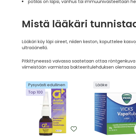
potilas on lapsi, vanhus tai immuunivasteeltaan hei
Mistä lääkäri tunnist
Lääkäri käy läpi oireet, niiden keston, koputtelee kasv
ultraäänellä.
Pitkittyneessä vaivassa saatetaan ottaa röntgenkuva 
viimeistään varmistaa bakteeritulehduksen olemassa
Pysyvästi edullinen
Lääke
Top 100