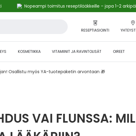
i
Nopeampi toimitus reseptilääkkeille – jopa 1–2 arkipä
RESEPTIASIOINTI
YHTEYST
EYS
KOSMETIIKKA
VITAMIINIT JA RAVINTOLISÄT
OIREET
ajan! Osallistu myös YA-tuotepaketin arvontaan 🎁
DUS VAI FLUNSSA: MIL