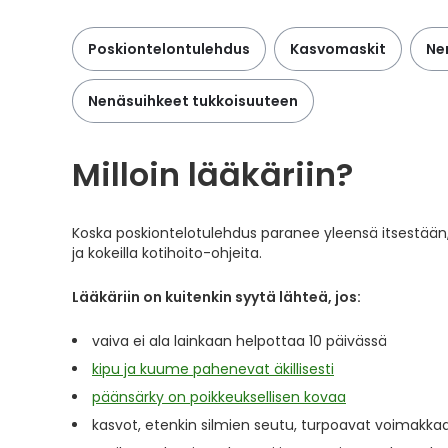
Poskiontelontulehdus
Kasvomaskit
Ne
Nenäsuihkeet tukkoisuuteen
Milloin lääkäriin?
Koska poskiontelotulehdus paranee yleensä itsestään,
ja kokeilla kotihoito-ohjeita.
Lääkäriin on kuitenkin syytä lähteä, jos:
vaiva ei ala lainkaan helpottaa 10 päivässä
kipu ja kuume pahenevat äkillisesti
päänsärky on poikkeuksellisen kovaa
kasvot, etenkin silmien seutu, turpoavat voimakkaa