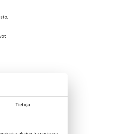
sta,
vat
Tietoja
 ominaisuuksien tukemiseen