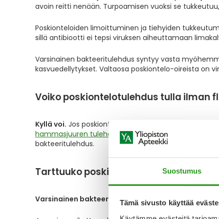
avoin reitti nenään. Turpoamisen vuoksi se tukkeutuu
Poskionteloiden limoittuminen ja tiehyiden tukkeutumi
sillä antibiootti ei tepsi viruksen aiheuttamaan limak
Varsinainen bakteeritulehdus syntyy vasta myöhemmin, 
kasvuedellytykset. Valtaosa poskiontelo-oireista on v
Voiko poskiontelotulehdus tulla ilman 
Kyllä voi.
Jos poskionteloista nenänieluun avautuva tyh
hammasjuuren tulehduksen
vuoksi, saattaa lopputul
bakteeritulehdus.
Tarttuuko poskiontelotulehdus?
Suostumus
Varsinainen bakteeritulehdus ei tartu, mutta virusta
Tämä sivusto käyttää eväste
Käytämme evästeitä tarjoama