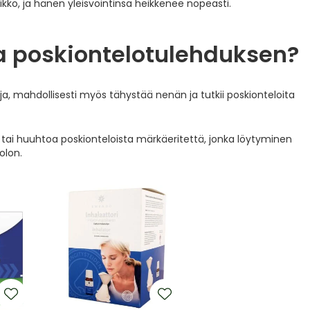
kko, ja hänen yleisvointinsa heikkenee nopeasti.
aa poskiontelotulehduksen?
oja, mahdollisesti myös tähystää nenän ja tutkii poskionteloita
tai huuhtoa poskionteloista märkäeritettä, jonka löytyminen
olon.