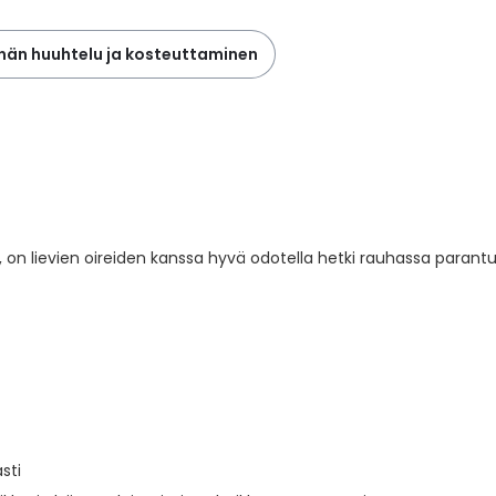
nän huuhtelu ja kosteuttaminen
 on lievien oireiden kanssa hyvä odotella hetki rauhassa parant
sti