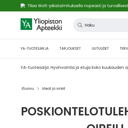
Tilaa Wolt-pikatoimituksella nopeasti ja turvallisest
Skip
to
Haku
Content
YA-TUOTESARJA
TARJOUKSET
UUTUUDET
TERV
YA-tuotesarja: Hyvinvointia ja etuja koko kuukauden 
Etusivu
Ideat ja vinkit
POSKIONTELOTULEH