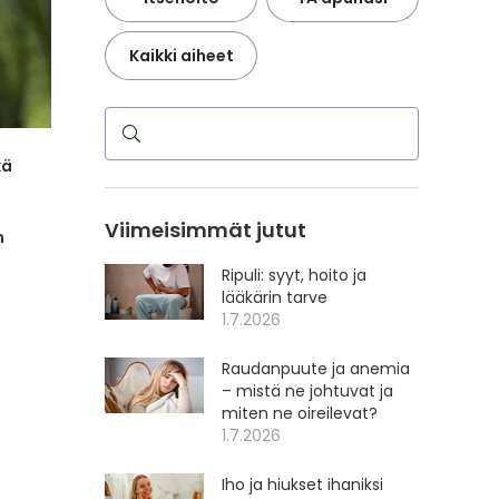
Kaikki aiheet
Haku
kä
Viimeisimmät jutut
n
Ripuli: syyt, hoito ja
lääkärin tarve
1.7.2026
Raudanpuute ja anemia
– mistä ne johtuvat ja
miten ne oireilevat?
1.7.2026
Iho ja hiukset ihaniksi