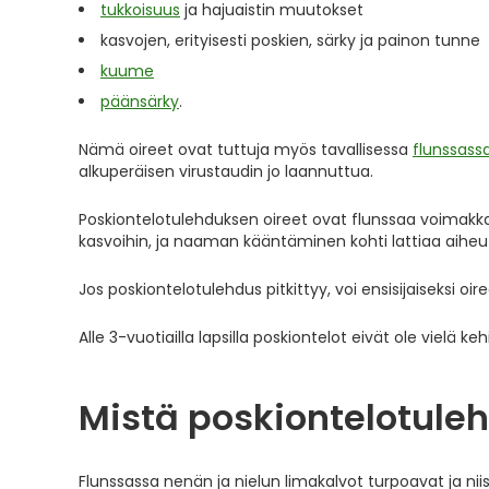
tukkoisuus
ja hajuaistin muutokset
kasvojen, erityisesti poskien, särky ja painon tunne
kuume
päänsärky
.
Nämä oireet ovat tuttuja myös tavallisessa
flunssass
alkuperäisen virustaudin jo laannuttua.
Poskiontelotulehduksen oireet ovat flunssaa voimakka
kasvoihin, ja naaman kääntäminen kohti lattiaa ai
Jos poskiontelotulehdus pitkittyy, voi ensisijaiseksi o
Alle 3-vuotiailla lapsilla poskiontelot eivät ole vielä k
Mistä poskiontelotule
Flunssassa nenän ja nielun limakalvot turpoavat ja niis