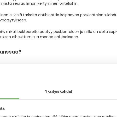
, mistä seuraa liman kertyminen onteloihin.
nen ei vielä tarkoita antibioottia kaipaavaa poskiontelontulehdu
alvoärsytykseen.
mikäli bakteereita päätyy poskionteloon ja niillä on siellä sopi
iruksen aiheuttamia ja menee ohi itsekseen.
flunssaa?
jennysreitti tukkeutuu esimerkiksi nenäpolyyppien, allergian tai
oksena olla poskiontelotulehdus tai muu sivuonteloiden
Yksityiskohdat
uti voi kyllä tarttua.
itä
mme sisällön ja mainosten räätälöimiseen, sosiaalisen median