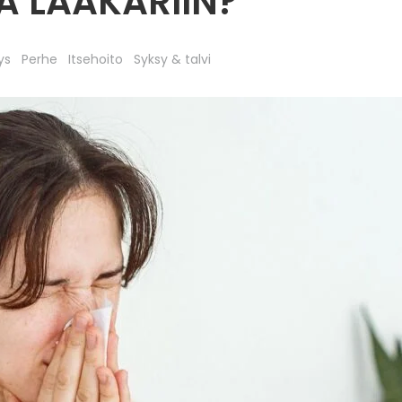
LA LÄÄKÄRIIN?
ys
Perhe
Itsehoito
Syksy & talvi