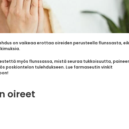
ehdus on vaikeaa erottaa oireiden perusteella flunssasta, ei
tkimuksia.
 nestettä myös flunssassa, mistä seuraa tukkoisuutta, painee
ös poskiontelon tulehdukseen. Lue farmaseutin vinkit
oon!
n oireet