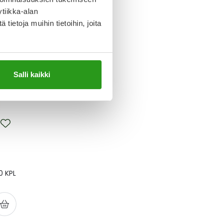
ojata
tiikka-alan
ietoja muihin tietoihin, joita
Salli kaikki
0 KPL