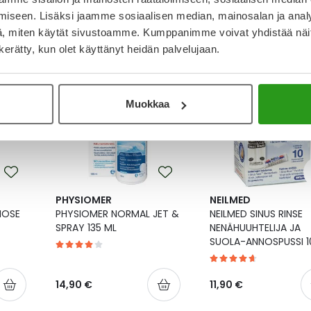
 diagnosoitu poskiontelotulehdukseksi, kannattaa toisia ihmisiä su
etäisyydellä, hyvällä niistämis- ja yskimishygienialla, miksei myös
iseen. Lisäksi jaamme sosiaalisen median, mainosalan ja analy
, miten käytät sivustoamme. Kumppanimme voivat yhdistää näitä t
n kerätty, kun olet käyttänyt heidän palvelujaan.
Muokkaa
PHYSIOMER
NEILMED
NOSE
PHYSIOMER NORMAL JET &
NEILMED SINUS RINSE
SPRAY 135 ML
NENÄHUUHTELIJA JA
SUOLA-ANNOSPUSSI 1
14,90 €
11,90 €