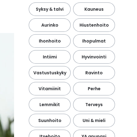
Syksy & talvi
Kauneus
Aurinko
Hiustenhoito
Ihonhoito
Ihopulmat
Intiimi
Hyvinvointi
Vastustuskyky
Ravinto
Vitamiinit
Perhe
Lemmikit
Terveys
Suunhoito
Uni & mieli
Itsehoito
YA apunasi