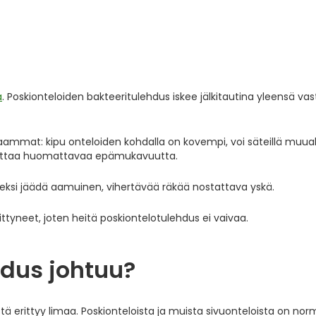
a
. Poskionteloiden bakteeritulehdus iskee jälkitautina yleensä vas
ammat: kipu onteloiden kohdalla on kovempi, voi säteillä muual
heuttaa huomattavaa epämukavuutta.
ireeksi jäädä aamuinen, vihertävää räkää nostattava yskä.
ehittyneet, joten heitä poskiontelotulehdus ei vaivaa.
hdus johtuu?
tä erittyy limaa. Poskionteloista ja muista sivuonteloista on norm