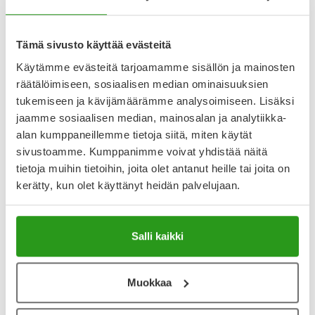
vaimentamiseen. Sopii erityisesti sinulle, joka kärsit
kuorsauksesta mm. selällään nukkumisen tai ylipainon
vuoksi. Piparmintun makuisen imeskelytabletin luontaiset
aineosat kosteuttavat ja kiinteyttävät nielun takaosan
Tämä sivusto käyttää evästeitä
pehmytkudoksia, mikä helpottaa ilmankulkua ja vähentää
Käytämme evästeitä tarjoamamme sisällön ja mainosten
kuorsauksen ääntä. CE-merkitty lääkinnällinen laite.
CE0459.
räätälöimiseen, sosiaalisen median ominaisuuksien
tukemiseen ja kävijämäärämme analysoimiseen. Lisäksi
Näytä koko kuvaus
jaamme sosiaalisen median, mainosalan ja analytiikka-
alan kumppaneillemme tietoja siitä, miten käytät
Arvostelut ja kokemuksia
sivustoamme. Kumppanimme voivat yhdistää näitä
tietoja muihin tietoihin, joita olet antanut heille tai joita on
2.4
Kirjoita arvostelu
kerätty, kun olet käyttänyt heidän palvelujaan.
5 arvostelua
Salli kaikki
29.9.2024
Ei tehoa
Ei auttanut yhtään kuorsauksen vähenemiseen. Todella
Muokkaa
huono tuote.