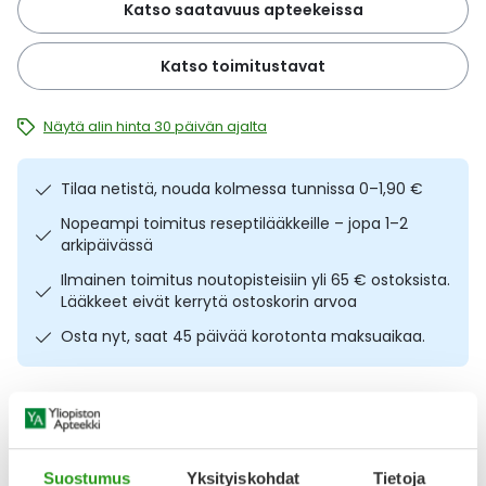
Katso saatavuus apteekeissa
Ulkoilu
Vitamiinit
Syylät ja känsät
Katso toimitustavat
Uni ja mieli
YA-tuotesarja
Täit
Näytä alin hinta 30 päivän ajalta
Vatsa
Ummetus
Tilaa netistä, nouda kolmessa tunnissa 0–1,90 €
Yskä
Nopeampi toimitus reseptilääkkeille – jopa 1–2
arkipäivässä
Äänen käheys
Ilmainen toimitus noutopisteisiin yli 65 € ostoksista.
Lääkkeet eivät kerrytä ostoskorin arvoa
Osta nyt, saat 45 päivää korotonta maksuaikaa.
Kuvaus
Käyttö
Koostumus
Info
Nopea ja helppokäyttöinen apu kuorsauksen
Suostumus
Yksityiskohdat
Tietoja