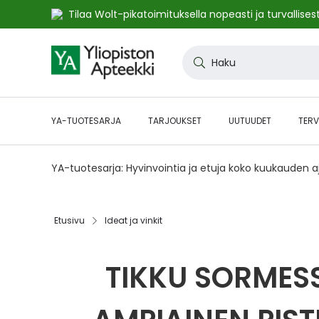
Tilaa Wolt-pikatoimituksella nopeasti ja turvallisest
Skip
to
Haku
Content
YA-TUOTESARJA
TARJOUKSET
UUTUUDET
TERV
YA-tuotesarja: Hyvinvointia ja etuja koko kuukauden 
Etusivu
Ideat ja vinkit
TIKKU SORMESS