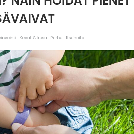
I? NÄIN HOIDAT PIENET
SÄVAIVAT
vinvointi
Kevät & kesä
Perhe
Itsehoito