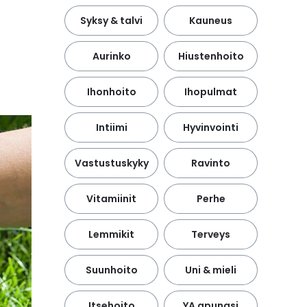
Syksy & talvi
Kauneus
Aurinko
Hiustenhoito
Ihonhoito
Ihopulmat
Intiimi
Hyvinvointi
Vastustuskyky
Ravinto
Vitamiinit
Perhe
Lemmikit
Terveys
Suunhoito
Uni & mieli
Itsehoito
YA apunasi