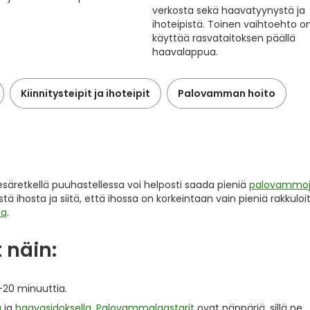
verkosta sekä haavatyynystä ja
ihoteipistä. Toinen vaihtoehto o
käyttää rasvataitoksen päällä
haavalappua.
Kiinnitysteipit ja ihoteipit
Palovamman hoito
 kesäretkellä puuhastellessa voi helposti saada pieniä
palovammo
hosta ja siitä, että ihossa on korkeintaan vain pieniä rakkuloit
na
.
 näin:
–20 minuuttia.
a
ja
haavasidoksella
.
Palovammalaastarit
ovat näppäriä, sillä ne