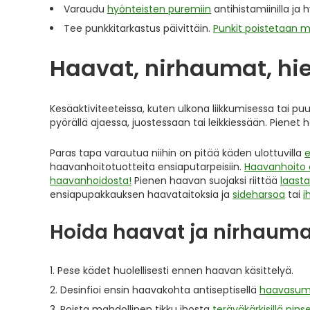
Varaudu
hyönteisten puremiin
antihistamiinilla ja 
Tee punkkitarkastus päivittäin.
Punkit poistetaan 
Haavat, nirhaumat, hie
Kesäaktiviteeteissa, kuten ulkona liikkumisessa tai puu
pyörällä ajaessa, juostessaan tai leikkiessään. Pienet 
Paras tapa varautua niihin on pitää käden ulottuvilla
e
haavanhoitotuotteita ensiaputarpeisiin.
Haavanhoito 
haavanhoidosta!
Pienen haavan suojaksi riittää
laasta
ensiapupakkauksen haavataitoksia ja
sideharsoa
tai
i
Hoida haavat ja nirhauma
Pese kädet huolellisesti ennen haavan käsittelyä.
Desinfioi ensin haavakohta antiseptisellä
haavasumu
Poista mahdollinen tikku ihosta
teräväkärkisillä pinse