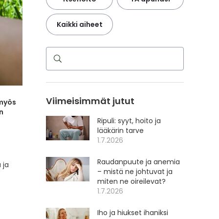
Kaikki aiheet
Haku
Viimeisimmät jutut
 myös
n
Ripuli: syyt, hoito ja
lääkärin tarve
1.7.2026
Raudanpuute ja anemia
 ja
– mistä ne johtuvat ja
miten ne oireilevat?
1.7.2026
Iho ja hiukset ihaniksi