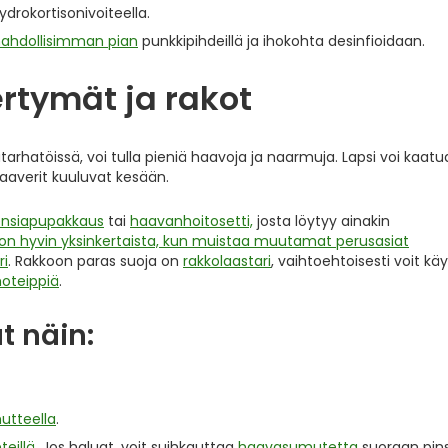
hydrokortisonivoiteella.
mahdollisimman pian
punkkipihdeillä ja ihokohta desinfioidaan.
rtymät ja rakot
tarhatöissä, voi tulla pieniä haavoja ja naarmuja. Lapsi voi kaatu
haaverit kuuluvat kesään.
nsiapupakkaus
tai
haavanhoitosetti,
josta löytyy ainakin
on hyvin yksinkertaista, kun muistaa muutamat perusasiat
ri
. Rakkoon paras suoja on
rakkolaastari
, vaihtoehtoisesti voit kä
hoteippiä
.
t näin:
tteella
.
teillä
. Jos haluat, voit suihkauttaa
haavasumutetta
suoraan pins