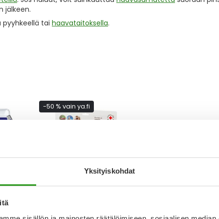
 jälkeen.
 pyyhkeellä tai
haavataitoksella
.
-50 % vain ya.fi
Yksityiskohdat
ENSIAPULAUKKU
Z-PINSETTI
itä
ENSIAPULAUKKU
Z-PINSETTI 1 KPL
US 3
YLEISKÄYTTÖÖN SPR
mme sisällön ja mainosten räätälöimiseen, sosiaalisen median