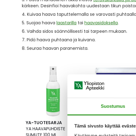
kärkeen. Desinfioi haavakohta uudestaan tikun poiston
Kuivaa haava taputtelemalla se varovasti puhtaalla
Suojaa haava
laastarilla
tai
haavasidoksella
.
Vaihda sidos säännöllisesti tai tarpeen mukaan.
Pidä haava puhtaana ja kuivana.
Seuraa haavan paranemista.
Suostumus
YA-TUOTESARJA
HANSAPLAST
Tämä sivusto käyttää eväste
YA HAAVAPUHDISTE
HANSAPLAST
SUMUTE 100 ML
HAAVANHOITOPAKKA
Käytämme evästeitä tarjoama