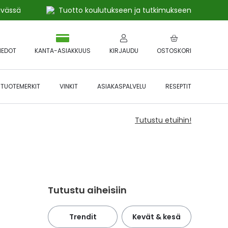
ivässä
Tuotto koulutukseen ja tutkimukseen
IEDOT
KANTA-ASIAKKUUS
KIRJAUDU
OSTOSKORI
TUOTEMERKIT
VINKIT
ASIAKASPALVELU
RESEPTIT
Tutustu etuihin!
Tutustu aiheisiin
Trendit
Kevät & kesä