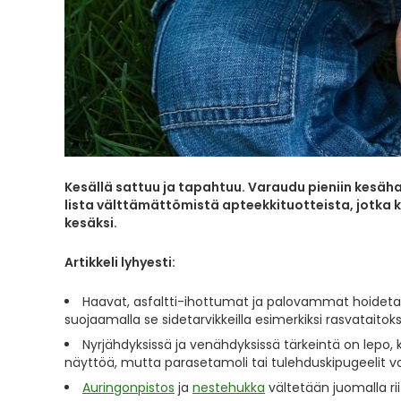
Kesällä sattuu ja tapahtuu. Varaudu pieniin kesähaa
lista välttämättömistä apteekkituotteista, jotka
kesäksi.
Artikkeli lyhyesti:
Haavat, asfaltti-ihottumat ja palovammat hoidetaan 
suojaamalla se sidetarvikkeilla esimerkiksi rasvataitoksi
Nyrjähdyksissä ja venähdyksissä tärkeintä on lepo
näyttöä, mutta parasetamoli tai tulehduskipugeelit voi
Auringonpistos
ja
nestehukka
vältetään juomalla rii