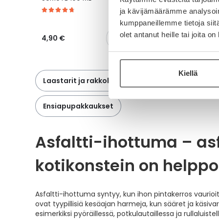
ERI TUOTETTA 1 KPL
ja kävijämäärämme analysoim
kumppaneillemme tietoja siitä
olet antanut heille tai joita o
4,90 €
15,90 €
Kiellä
Laastarit ja rakkolaastarit
Haavan puhdistus
Ensiapupakkaukset
Asfaltti-ihottuma – as
kotikonstein on helpp
Asfaltti-ihottuma syntyy, kun ihon pintakerros vaurioit
ovat tyypillisiä kesäajan harmeja, kun sääret ja käsivar
esimerkiksi pyöräillessä, potkulautaillessa ja rullaluistel