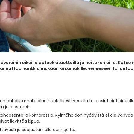
vereihin oikeilla apteekkituotteilla ja hoito-ohjeilla. Katso
 kannattaa hankkia mukaan kesämökille, veneeseen tai autoo
puhdistamalla alue huolellisesti vedellä tai desinfiointiaineella
n ja laastarein.
, kohoasento ja kompressio. Kylmähoidon hyödyistä ei ole vahvaa
vat lievittää kipua.
ttävästi ja suojautumalla auringolta.