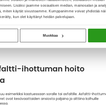
32X25X9CM 1 KPL
iseen. Lisäksi jaamme sosiaalisen median, mainosalan ja analy
, miten käytät sivustoamme. Kumppanimme voivat yhdistää näitä t
n kerätty, kun olet käyttänyt heidän palvelujaan.
Tarjoushinta
Normaalihinta
45,50 €
91,00 €
19,90 €
Muokkaa
 ja desinfiointi
Haavasidokset ja sidetarpeet
faltti-ihottuman hoito
oa
uu esimerkiksi kaatuessaan soralle tai asfaltille. Asfaltti-ihottum
ret ovat kesävaattaiden ansiosta paljaina ja alttiina kolhuille
lessa.