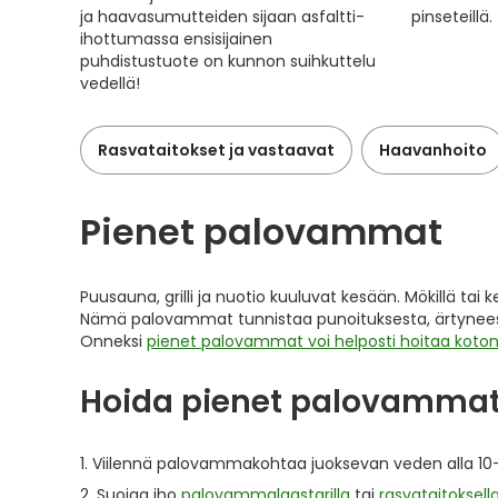
ja haavasumutteiden sijaan asfaltti-
pinseteillä.
ihottumassa ensisijainen
puhdistustuote on kunnon suihkuttelu
vedellä!
Rasvataitokset ja vastaavat
Haavanhoito
Pienet palovammat
Puusauna, grilli ja nuotio kuuluvat kesään. Mökillä tai
Nämä palovammat tunnistaa punoituksesta, ärtyneestä i
Onneksi
pienet palovammat voi helposti hoitaa koto
Hoida pienet palovammat
Viilennä palovammakohtaa juoksevan veden alla 10
Suojaa iho
palovammalaastarilla
tai
rasvataitoksell