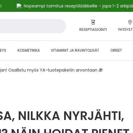
i
Nopeampi toimitus reseptilääkkeille – jopa 1–2 arkipä
RESEPTIASIOINTI
YHTEYST
EYS
KOSMETIIKKA
VITAMIINIT JA RAVINTOLISÄT
OIREET
ajan! Osallistu myös YA-tuotepaketin arvontaan 🎁
A, NILKKA NYRJÄHTI,