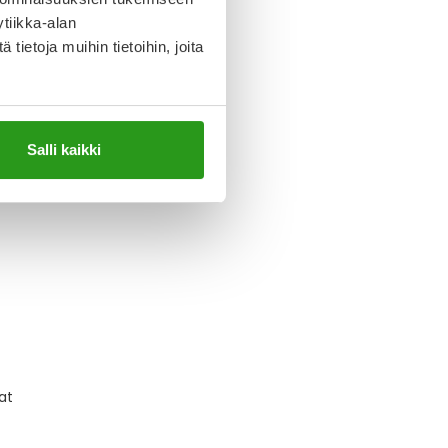
tiikka-alan
ietoja muihin tietoihin, joita
Salli kaikki
at