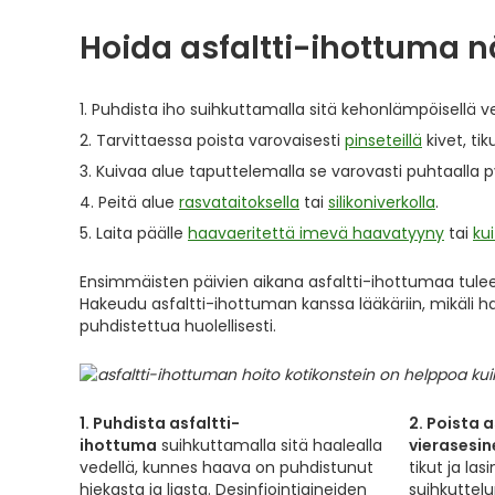
Hoida asfaltti-ihottuma n
Puhdista iho suihkuttamalla sitä kehonlämpöisellä v
Tarvittaessa poista varovaisesti
pinseteillä
kivet, ti
Kuivaa alue taputtelemalla se varovasti puhtaalla p
Peitä alue
rasvataitoksella
tai
silikoniverkolla
.
Laita päälle
haavaeritettä imevä haavatyyny
tai
ku
Ensimmäisten päivien aikana asfaltti-ihottumaa tulee 
Hakeudu asfaltti-ihottuman kanssa lääkäriin, mikäli 
puhdistettua huolellisesti.
1. Puhdista asfaltti-
2. Poista 
ihottuma
suihkuttamalla sitä haalealla
vierasesin
vedellä, kunnes haava on puhdistunut
tikut ja las
hiekasta ja liasta. Desinfiointiaineiden
suihkuttelu