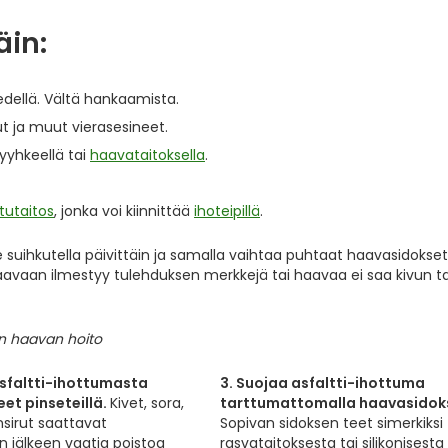
äin:
edellä. Vältä hankaamista.
kut ja muut vierasesineet.
yyhkeellä tai
haavataitoksella
.
itutaitos
, jonka voi kiinnittää
ihoteipillä
.
suihkutella päivittäin ja samalla vaihtaa puhtaat haavasidokset
haavaan ilmestyy tulehduksen merkkejä tai haavaa ei saa kivun t
asfaltti-ihottumasta
3. Suojaa asfaltti-ihottuma
eet pinseteillä.
Kivet, sora,
tarttumattomalla haavasidoks
insirut saattavat
Sopivan sidoksen teet simerkiksi
n jälkeen vaatia poistoa
rasvataitoksesta tai silikonisesta