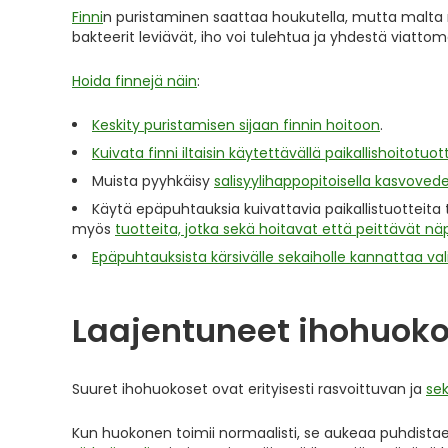
Finni
n puristaminen saattaa houkutella, mutta malta mie
bakteerit leviävät, iho voi tulehtua ja yhdestä viatt
Hoida finnejä näin
:
Keskity puristamisen sijaan finnin hoitoon
.
Kuivata finni iltaisin käytettävällä paikallishoitotuott
Muista pyyhkäisy
salisyylihappopitoisella kasvovede
Käytä epäpuhtauksia kuivattavia paikallistuotteita 
myös
tuotteita, jotka sekä hoitavat että peittävät n
Epäpuhtauksista kärsivälle sekaiholle kannattaa valita
Laajentuneet ihohuokos
Suuret ihohuokoset ovat erityisesti rasvoittuvan ja
sek
Kun huokonen toimii normaalisti, se aukeaa puhdistaes