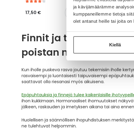
ja kävijämäärämme analysoim
17,50 €
kumppaneillemme tietoja siitä
olet antanut heille tai joita o
Finnit ja tulehtuneet f
Kiellä
poistan niitä?
Kun iholle puskeva rasva joutuu tekemisiin iholle kertyn
rasvaisempi ja luontaisesti taipuvaisempi epäpuhtauksii
saattavat olla riesanasi myös aikuisena.
Epäpuhtauksia ja finnejä tulee kaikenlaisille ihotyypeill
ihon kukkimaan. Hormonaaliset ihomuutokset näkyvät l
jälkeen, raskauden ja imetyksen aikana tai aina ennen
Huolellisen ja säännöllisen ihopuhdistuksen merkitystä
ne tulehtuvat helpommin.