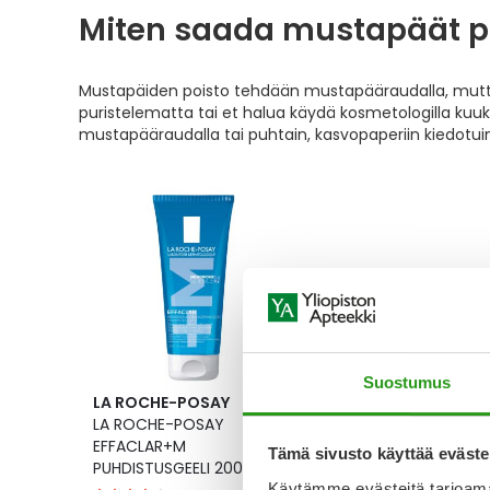
Miten saada mustapäät p
Mustapäiden poisto tehdään mustapääraudalla, mutta 
puristelematta tai et halua käydä kosmetologilla kuukau
mustapääraudalla tai puhtain, kasvopaperiin kiedotu
Suostumus
LA ROCHE-POSAY
LA ROCHE-POSAY
EFFACLAR+M
Tämä sivusto käyttää eväste
PUHDISTUSGEELI 200 ML
Käytämme evästeitä tarjoama