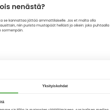
ois nenästä?
se kannattaa jättää ammattilaiselle. Jos et malta olla
sittain, niin purista mustapäät hellästi ja oikein: joko puhtaalla
in sormenpäin.
Yksityiskohdat
itä
mme sisällön ja mainosten räätälöimiseen, sosiaalisen median