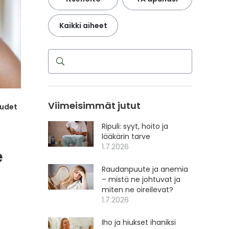
Kaikki aiheet
Haku
Viimeisimmät jutut
audet
Ripuli: syyt, hoito ja
lääkärin tarve
1.7.2026
e
Raudanpuute ja anemia
– mistä ne johtuvat ja
miten ne oireilevat?
1.7.2026
Iho ja hiukset ihaniksi