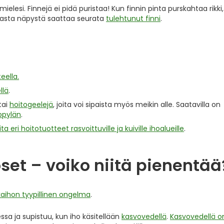
lesi. Finnejä ei pidä puristaa! Kun finnin pinta purskahtaa rikki,
omasta näpystä saattaa seurata
tulehtunut finni
.
eella.
llä
.
tai
hoitogeelejä
, joita voi sipaista myös meikin alle. Saatavilla on
äppylän
.
 eri hoitotuotteet rasvoittuville ja kuiville ihoalueille
.
et – voiko niitä pienentää
aihon tyypillinen ongelma
.
sa ja supistuu, kun iho käsitellään
kasvovedellä
.
Kasvovedellä o