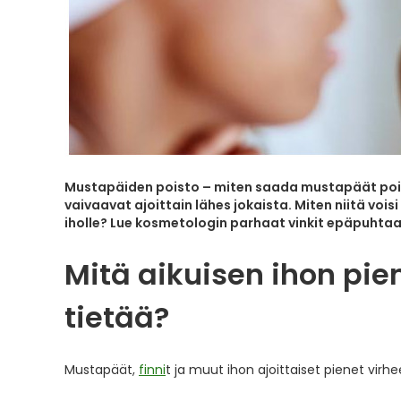
Mustapäiden poisto – miten saada mustapäät pois
vaivaavat ajoittain lähes jokaista. Miten niitä voisi
iholle? Lue kosmetologin parhaat vinkit epäpuhtaa
Mitä aikuisen ihon pie
tietää?
Mustapäät,
finni
t ja muut ihon ajoittaiset pienet virhe