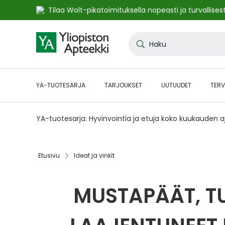
Tilaa Wolt-pikatoimituksella nopeasti ja turvallisest
Skip
to
Haku
Content
YA-TUOTESARJA
TARJOUKSET
UUTUUDET
TERV
YA-tuotesarja: Hyvinvointia ja etuja koko kuukauden 
Etusivu
Ideat ja vinkit
MUSTAPÄÄT, TU