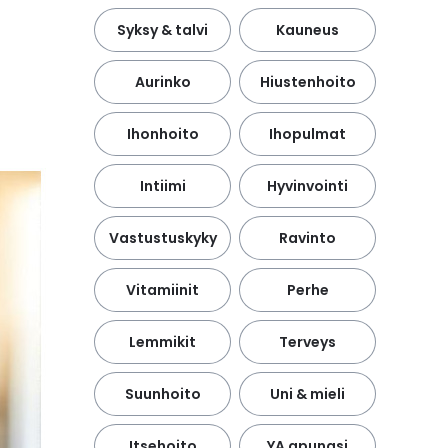
Syksy & talvi
Kauneus
Aurinko
Hiustenhoito
Ihonhoito
Ihopulmat
Intiimi
Hyvinvointi
Vastustuskyky
Ravinto
Vitamiinit
Perhe
Lemmikit
Terveys
Suunhoito
Uni & mieli
Itsehoito
YA apunasi