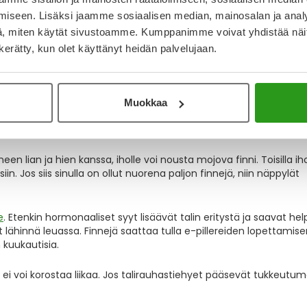
iseen. Lisäksi jaamme sosiaalisen median, mainosalan ja analy
, miten käytät sivustoamme. Kumppanimme voivat yhdistää näitä t
n kerätty, kun olet käyttänyt heidän palvelujaan.
innit – miten ehkäisen ja
Muokkaa
een lian ja hien kanssa, iholle voi nousta mojova finni. Toisilla ih
n. Jos siis sinulla on ollut nuorena paljon finnejä, niin näppylät
e
. Etenkin hormonaaliset syyt lisäävät talin eritystä ja saavat hel
ähinnä leuassa. Finnejä saattaa tulla e-pillereiden lopettamise
 kuukautisia.
 ei voi korostaa liikaa. Jos talirauhastiehyet pääsevät tukkeutu