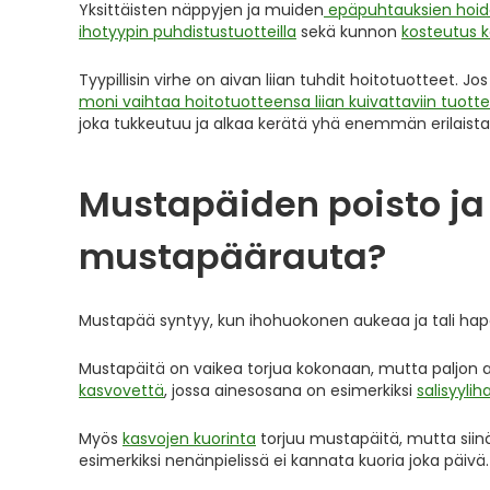
Yksittäisten näppyjen ja muiden
epäpuhtauksien hoid
ihotyypin puhdistustuotteilla
sekä kunnon
kosteutus k
Tyypillisin virhe on aivan liian tuhdit hoitotuotteet. 
moni vaihtaa hoitotuotteensa liian kuivattaviin tuottei
joka tukkeutuu ja alkaa kerätä yhä enemmän erilaist
Mustapäiden poisto ja
mustapäärauta?
Mustapää syntyy, kun ihohuokonen aukeaa ja tali ha
Mustapäitä on vaikea torjua kokonaan, mutta paljon a
kasvovettä
, jossa ainesosana on esimerkiksi
salisyyli
Myös
kasvojen kuorinta
torjuu mustapäitä, mutta siin
esimerkiksi nenänpielissä ei kannata kuoria joka päivä.