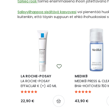
tärkeä rooli
toimia ensimmäisenä ihoon jätettävänä h
Salisyylihappoa sisältävä kasvovesi
voi pienentää huoko
kuitenkin, että täysin suppuun et ehkä ihohuokosiasi s
LA ROCHE-POSAY
MEDIK8
LA ROCHE-POSAY
MEDIK8 PRESS & CLE
EFFACLAR K (+) 40 ML
BHA-HOITOVESI 150 
22,90 €
43,90 €