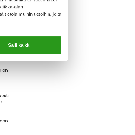
tiikka-alan
ietoja muihin tietoihin, joita
Salli kaikki
o on
posti
n
maan,