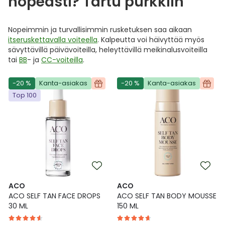
nopeasti? Tartu purkkiin
Nopeimmin ja turvallisimmin rusketuksen saa aikaan
itseruskettavalla voiteella
. Kalpeutta voi häivyttää myös
sävyttävillä päivävoiteilla, heleyttävillä meikinalusvoiteilla
tai
BB
- ja
CC-voiteilla
.
-20 %
Kanta-asiakas
-20 %
Kanta-asiakas
Top 100
ACO
ACO
ACO SELF TAN FACE DROPS
ACO SELF TAN BODY MOUSSE
30 ML
150 ML