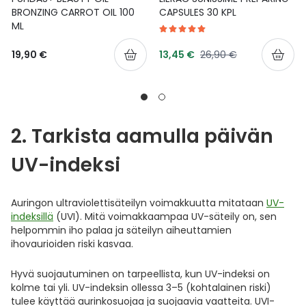
BRONZING CARROT OIL 100
CAPSULES 30 KPL
ML
Tarjoushinta
Normaalihinta
19,90 €
13,45 €
26,90 €
2. Tarkista aamulla päivän
UV-indeksi
Auringon ultraviolettisäteilyn voimakkuutta mitataan
UV-
indeksillä
(UVI). Mitä voimakkaampaa UV-säteily on, sen
helpommin iho palaa ja säteilyn aiheuttamien
ihovaurioiden riski kasvaa.
Hyvä suojautuminen on tarpeellista, kun UV-indeksi on
kolme tai yli. UV-indeksin ollessa 3–5 (kohtalainen riski)
tulee käyttää aurinkosuojaa ja suojaavia vaatteita. UVI-