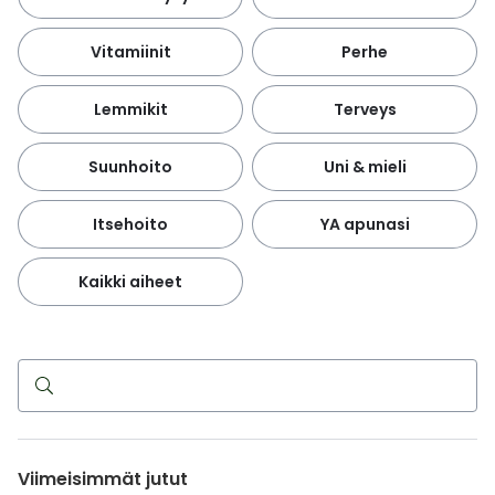
Vitamiinit
Perhe
Lemmikit
Terveys
Suunhoito
Uni & mieli
Itsehoito
YA apunasi
Kaikki aiheet
Haku
Viimeisimmät jutut