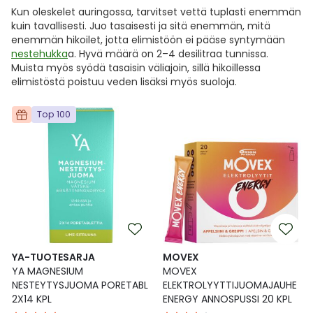
Kun oleskelet auringossa, tarvitset vettä tuplasti enemmän
kuin tavallisesti. Juo tasaisesti ja sitä enemmän, mitä
enemmän hikoilet, jotta elimistöön ei pääse syntymään
nestehukka
a. Hyvä määrä on 2–4 desilitraa tunnissa.
Muista myös syödä tasaisin väliajoin, sillä hikoillessa
elimistöstä poistuu veden lisäksi myös suoloja.
Top 100
YA-TUOTESARJA
MOVEX
YA MAGNESIUM
MOVEX
NESTEYTYSJUOMA PORETABL
ELEKTROLYYTTIJUOMAJAUHE
2X14 KPL
ENERGY ANNOSPUSSI 20 KPL