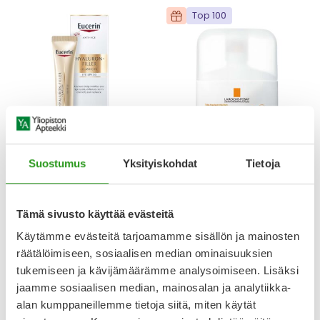
Top 100
EUCERIN
LA ROCHE-POSAY
Suostumus
Yksityiskohdat
Tietoja
EUCERIN HYALURON-
LA ROCHE-POSAY ANTHELIOS
FILLER+ELASTICITY EYE CREAM
UVAIR SERUM SUNSCREEN
SPF20 15 ML
SPF50+ 50 ML
Tämä sivusto käyttää evästeitä
Käytämme evästeitä tarjoamamme sisällön ja mainosten
39,00 €
27,90 €
räätälöimiseen, sosiaalisen median ominaisuuksien
tukemiseen ja kävijämäärämme analysoimiseen. Lisäksi
jaamme sosiaalisen median, mainosalan ja analytiikka-
alan kumppaneillemme tietoja siitä, miten käytät