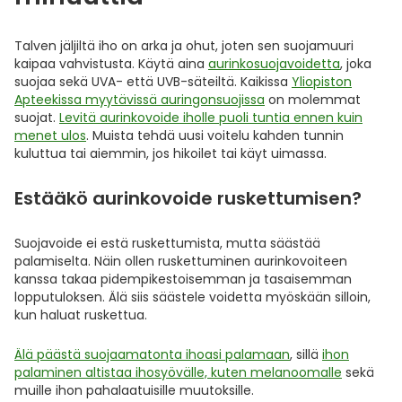
Talven jäljiltä iho on arka ja ohut, joten sen suojamuuri
kaipaa vahvistusta. Käytä aina
aurinkosuojavoidetta
, joka
suojaa sekä UVA- että UVB-säteiltä. Kaikissa
Yliopiston
Apteekissa myytävissä auringonsuojissa
on molemmat
suojat.
Levitä aurinkovoide iholle puoli tuntia ennen kuin
menet ulos
. Muista tehdä uusi voitelu kahden tunnin
kuluttua tai aiemmin, jos hikoilet tai käyt uimassa.
Estääkö aurinkovoide ruskettumisen?
Suojavoide ei estä ruskettumista, mutta säästää
palamiselta. Näin ollen ruskettuminen aurinkovoiteen
kanssa takaa pidempikestoisemman ja tasaisemman
lopputuloksen. Älä siis säästele voidetta myöskään silloin,
kun haluat ruskettua.
Älä päästä suojaamatonta ihoasi palamaan
, sillä
ihon
palaminen altistaa ihosyövälle, kuten melanoomalle
sekä
muille ihon pahalaatuisille muutoksille.