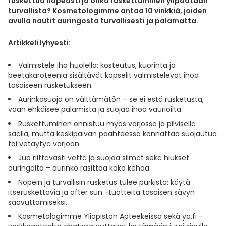
ruskettua nopeasti ja onko ruskettuminen ylipäätään
Yleis
turvallista? Kosmetologimme antaa 10 vinkkiä, joiden
avulla nautit auringosta turvallisesti ja palamatta.
Lapset
Vartalon ihonhoito
Nesteytysvalmisteet
Kurkkukipu
Virts
Umme
Artikkeli lyhyesti:
Matkailu
YA-tuotesarja
Omega-3 ja rasvahapot
Lihas- ja nivelkipu
Virts
Vitam
Valmistele iho huolella: kosteutus, kuorinta ja
beetakaroteenia sisältävät kapselit valmistelevat ihoa
Raskaus, äitiys ja vauvan hoito
Proteiini ja muut lisäravinteet
Närästys
tasaiseen rusketukseen.
Aurinkosuoja on välttämätön – se ei estä rusketusta,
Silmät, korvat ja nenä
Rauta ja rautalisät
Peräpukamat
vaan ehkäisee palamista ja suojaa ihoa vaurioilta.
Ruskettuminen onnistuu myös varjossa ja pilvisellä
Suunhoito
Ravitsemus
Päänsärky
säällä, mutta keskipäivän paahteessa kannattaa suojautua
tai vetäytyä varjoon.
Sydän ja verenkierto
Sinkki
Ripuli
Juo riittävästi vettä ja suojaa silmät sekä hiukset
auringolta – aurinko rasittaa koko kehoa.
Nopein ja turvallisin rusketus tulee purkista: käytä
Testit, mittarit ja laitteet
Ubikinoni - koentsyymi Q10
Suun kuivuminen
itseruskettavia ja after sun -tuotteita tasaisen sävyn
saavuttamiseksi.
Tupakoinnin lopettaminen
Urheilu ja tarvikkeet
Syyhy
Kosmetologimme Yliopiston Apteekeissa sekä ya.fi -