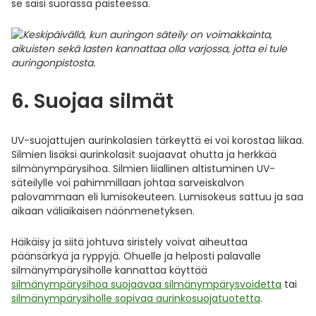
se saisi suorassa paisteessa.
6. Suojaa silmät
UV-suojattujen aurinkolasien tärkeyttä ei voi korostaa liikaa.
Silmien lisäksi aurinkolasit suojaavat ohutta ja herkkää
silmänympärysihoa. Silmien liiallinen altistuminen UV-
säteilylle voi pahimmillaan johtaa sarveiskalvon
palovammaan eli lumisokeuteen. Lumisokeus sattuu ja saa
aikaan väliaikaisen näönmenetyksen.
Häikäisy ja siitä johtuva siristely voivat aiheuttaa
päänsärkyä ja ryppyjä. Ohuelle ja helposti palavalle
silmänympärysiholle kannattaa käyttää
silmänympärysihoa suojaavaa silmänympärysvoidetta
tai
silmänympärysiholle sopivaa aurinkosuojatuotetta
.