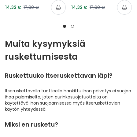
Tarjoushinta
Tarjoushinta
Normaalihinta
Normaalihinta
14,32 €
17,90 €
14,32 €
17,90 €
Muita kysymyksiä
ruskettumisesta
Ruskettuuko itseruskettavan läpi?
Itseruskettavalla tuotteella hankittu ihon päivetys ei suojaa
ihoa palamiselta, joten aurinkosuojatuotteita on
käytettävä ihon suojaamisessa myös itseruskettavien
käytön yhteydessä.
Miksi en rusketu?