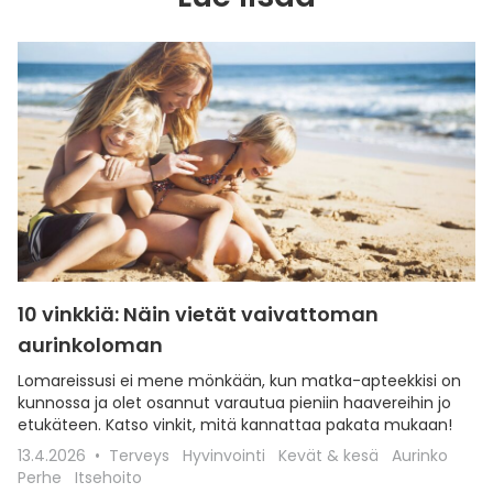
10 vinkkiä: Näin vietät vaivattoman
aurinkoloman
Lomareissusi ei mene mönkään, kun matka-apteekkisi on
kunnossa ja olet osannut varautua pieniin haavereihin jo
etukäteen. Katso vinkit, mitä kannattaa pakata mukaan!
13.4.2026
Terveys
Hyvinvointi
Kevät & kesä
Aurinko
Perhe
Itsehoito