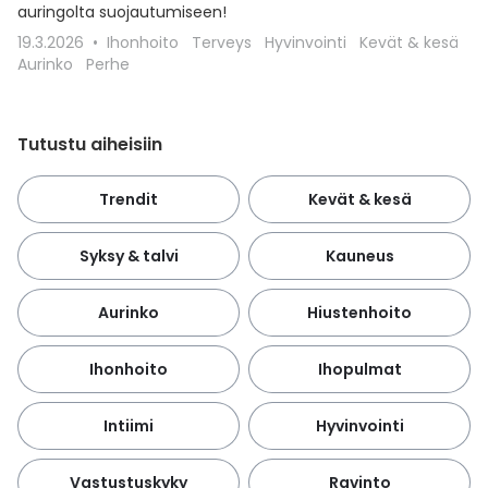
auringolta suojautumiseen!
19.3.2026
Ihonhoito
Terveys
Hyvinvointi
Kevät & kesä
Aurinko
Perhe
Tutustu aiheisiin
Trendit
Kevät & kesä
Syksy & talvi
Kauneus
Aurinko
Hiustenhoito
Ihonhoito
Ihopulmat
Intiimi
Hyvinvointi
Vastustuskyky
Ravinto