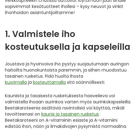
verkkoapteekin chatissa auttavat löytämään juuri sinulle
sopivimmat kesätuotteet ihollesi – kysy neuvot ja vinkit
Ulkoilu
Vitamiinit
Syylät ja känsät
ihonhoidon asiantuntijoiltamme!
Uni ja mieli
YA-tuotesarja
Täit
1. Valmistele iho
Vatsa
Ummetus
kosteutuksella ja kapseleilla
Yskä
Joustava ja hyvinvoiva iho pystyy suojautumaan auringon
haitoilta huonokuntoista paremmin, ja siihen muodostuu
Äänen käheys
tasainen rusketus. Pidä huolta ihosta
kuorimalla
ja
kosteuttamalla
sitä säännöllisesti.
Kauniista ja tasaisesta rusketuksesta haaveileva voi
valmistella ihoaan aurinkoa varten myös aurinkokapseleilla.
Beetakaroteenia sisältäviä ravintolisiä voi käyttää, mikäli
tavoitteenasi on
kaunis ja tasainen rusketus
.
Beetakaroteeni on A-vitamiinin esiaste ja A-vitamiini
edistää ihon, näön ja limakalvojen pysymistä normaalina.