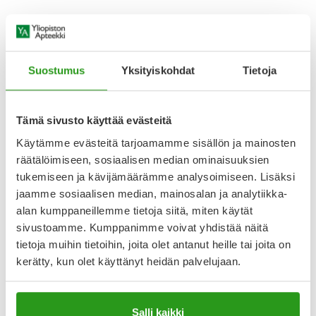
Kosmetiikka-allergia ja
Suostumus
Yksityiskohdat
Tietoja
meikki – millaiset meikit
sopivat allergiselle?
Tämä sivusto käyttää evästeitä
Käytämme evästeitä tarjoamamme sisällön ja mainosten
räätälöimiseen, sosiaalisen median ominaisuuksien
Jos ihosi on rikki, hoida se ensin kuntoon ja meikkaa vasta
sitten. Kun iho on rikki, sen suojamuuri ei toimi kunnolla.
tukemiseen ja kävijämäärämme analysoimiseen. Lisäksi
Silloin se voi ärsyyntyä meikistä entistä enemmän.
jaamme sosiaalisen median, mainosalan ja analytiikka-
alan kumppaneillemme tietoja siitä, miten käytät
Kun ihosi on jälleen kunnossa, aloita meikkaaminen
sivustoamme. Kumppanimme voivat yhdistää näitä
hajusteettomilla meikeillä
.
tietoja muihin tietoihin, joita olet antanut heille tai joita on
kerätty, kun olet käyttänyt heidän palvelujaan.
Hyvä meikkipohja allergiselle on usein mineraalimeikkipohja.
Siinä on yleensä vain muutamia ainesosia. Ja mitä
vähemmän ainesosia, sitä vähemmän on myös
mahdollisia allergian aiheuttajia. Meikkivoiteessa on yleensä
Salli kaikki