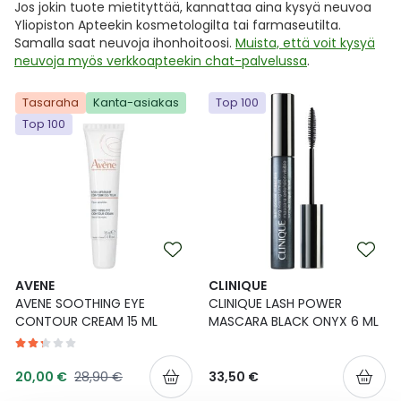
Jos jokin tuote mietityttää, kannattaa aina kysyä neuvoa
Yliopiston Apteekin kosmetologilta tai farmaseutilta.
Samalla saat neuvoja ihonhoitoosi.
Muista, että voit kysyä
neuvoja myös verkkoapteekin chat-palvelussa
.
Tasaraha
Kanta-asiakas
Top 100
Top 100
AVENE
CLINIQUE
AVENE SOOTHING EYE
CLINIQUE LASH POWER
CONTOUR CREAM 15 ML
MASCARA BLACK ONYX 6 ML
Tarjoushinta
Normaalihinta
20,00 €
28,90 €
33,50 €