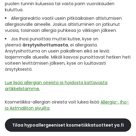
puolen tunnin kuluessa tai vasta parin vuorokauden
Ulkoilu
Vitamiinit
Syylät ja känsät
kuluttua.
Allergiareaktio vaatii usein pitkäaikaisen altistumisen
Uni ja mieli
YA-tuotesarja
Täit
allergisoivalle aineelle. Joskus altistuminen on jatkunut
vuosia, toisinaan allergia puhkeaa jo viikkojen jälkeen.
Jos ihosi punoittaa muttei kutise, kyse on
Vatsa
Ummetus
yleensä
ärsytysihottumasta
, ei allergiasta.
Ärsytysihottuma on usein paikallinen eikä se leviä
Yskä
laajemmalle alueelle. Mikäli kasvosi punoittavat hetken heti
voiteen levittämisen jälkeen, kyse on luultavasti
ärsytyksestä.
Äänen käheys
Lue lisää allergian oireista ja hoidosta kattavasta
artikkelistamme.
Kosmetiikka-allergian oireista voit lukea lisää
Allergia-, Iho-
ja Astmaliiton sivuilta
.
Tilaa hypoallergeeniset kosmetiikkatuotteet ya.fi