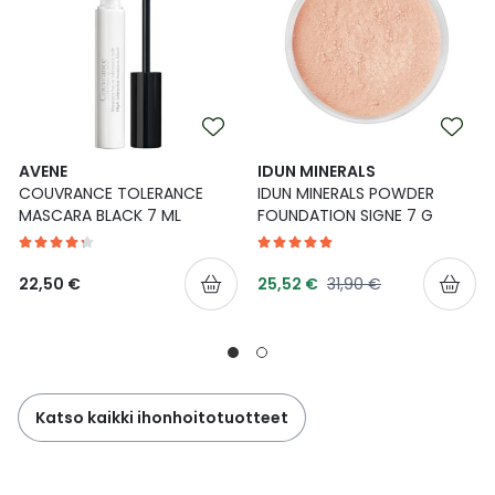
AVENE
IDUN MINERALS
COUVRANCE TOLERANCE
IDUN MINERALS POWDER
MASCARA BLACK 7 ML
FOUNDATION SIGNE 7 G
Tarjoushinta
Normaalihinta
22,50 €
25,52 €
31,90 €
Katso kaikki ihonhoitotuotteet