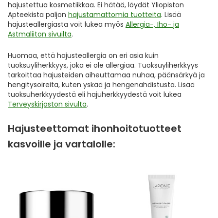
hajustettua kosmetiikkaa. Ei hätää, löydät Yliopiston
Apteekista paljon
hajustamattomia tuotteita
. Lisää
hajusteallergiasta voit lukea myös
Allergia-, Iho- ja
Astmaliiton sivuilta
.
Huomaa, että hajusteallergia on eri asia kuin
tuoksuyliherkkyys, joka ei ole allergiaa. Tuoksuyliherkkyys
tarkoittaa hajusteiden aiheuttamaa nuhaa, päänsärkyä ja
hengitysoireita, kuten yskää ja hengenahdistusta. Lisää
tuoksuherkkyydestä eli hajuherkkyydestä voit lukea
Terveyskirjaston sivulta
.
Hajusteettomat ihonhoitotuotteet
kasvoille ja vartalolle: