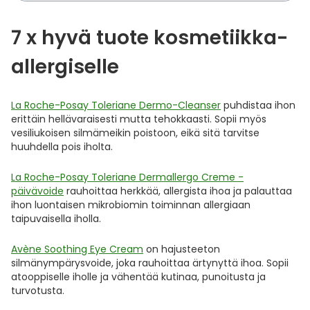
7 x hyvä tuote kosmetiikka-
allergiselle
La Roche-Posay Toleriane Dermo-Cleanser
puhdistaa ihon
erittäin hellävaraisesti mutta tehokkaasti. Sopii myös
vesiliukoisen silmämeikin poistoon, eikä sitä tarvitse
huuhdella pois iholta.
La Roche-Posay Toleriane Dermallergo Creme -
päivävoide
rauhoittaa herkkää, allergista ihoa ja palauttaa
ihon luontaisen mikrobiomin toiminnan allergiaan
taipuvaisella iholla.
Avène Soothing Eye Cream
on hajusteeton
silmänympärysvoide, joka rauhoittaa ärtynyttä ihoa. Sopii
atooppiselle iholle ja vähentää kutinaa, punoitusta ja
turvotusta.