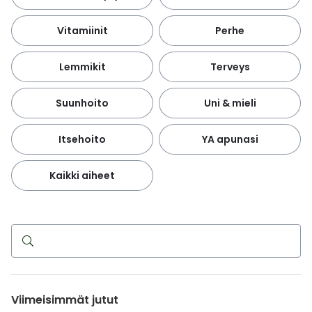
Vitamiinit
Perhe
Lemmikit
Terveys
Suunhoito
Uni & mieli
Itsehoito
YA apunasi
Kaikki aiheet
Haku
Viimeisimmät jutut