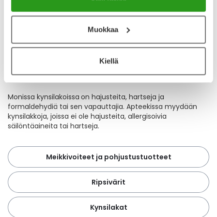
paljon enemmän raaka-aineita, ja siksi se voi allergisoida
helpommin.
Muokkaa
Yliopiston Apteekissa on
ripsivärejä, joilla on sensitive-
merkintä
. Ne sopivat herkkäsilmäiselle, eivätkä sisällä
hajusteita tai hartseja, jotka voivat allergisoida.
Kiellä
Vesiliukoinen ripsiväri allergisoi yleensä vedenkestävää
vähemmän.
Monissa kynsilakoissa
on hajusteita, hartseja ja
formaldehydiä tai sen vapauttajia. Apteekissa myydään
kynsilakkoja, joissa ei ole hajusteita, allergisoivia
säilöntäaineita tai hartseja.
Meikkivoiteet ja pohjustustuotteet
Ripsivärit
Kynsilakat