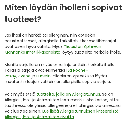
Miten löydän iholleni sopivat
tuotteet?
Jos ihosi on herkkä tai allerginen, niin apteekin
hajusteettomat, allergiselle tarkoitetut kosmetiikkasarjat
ovat usein hyvä valinta. Myös
Yliopiston Apteekin
luonnonkosmetiikkasarjoista
löytyy tuotteita herkälle iholle.
Monilla sarjoilla on myös oma linja erittäin herkälle iholle.
Tällaisia sarjoja ovat esimerkiksi
La Roche-
Posay
,
Avène
ja
Eucerin
. Yliopiston Apteekista löydät
muutenkin laajan valikoiman allergisille sopivia sarjoja.
Voit myös etsiä
tuotteita, joilla on Allergiatunnus
. Se on
Allergia-, Iho- ja Astmaliiton laatumerkki, joka kertoo, ettei
tuotteessa ole yleisiä allergeeneja eli allergisoivia ainesosia.
Voit luottaa siihen.
Lue lisää Allergiatunnuksen kriteereistä
Allergia-, Iho- ja Astmaliiton sivuilta
.