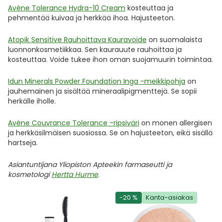
Avène Tolerance Hydra-10 Cream
kosteuttaa ja
pehmentää kuivaa ja herkkää ihoa. Hajusteeton.
Atopik Sensitive Rauhoittava Kauravoide
on suomalaista
luonnonkosmetiikkaa. Sen kaurauute rauhoittaa ja
kosteuttaa. Voide tukee ihon oman suojamuurin toimintaa.
Idun Minerals Powder Foundation Inga -meikkipohja
on
jauhemainen ja sisältää mineraalipigmenttejä. Se sopii
herkälle iholle.
Avène Couvrance Tolerance -ripsiväri
on monen allergisen
ja herkkäsilmäisen suosiossa. Se on hajusteeton, eikä sisällä
hartseja.
Asiantuntijana Yliopiston Apteekin farmaseutti ja
kosmetologi
Hertta Hurme
.
-20 %
Kanta-asiakas