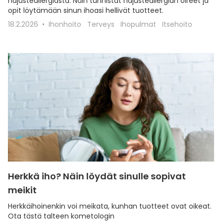
hajusteallergiasta. Näin tunnistat hajusteallergian oireet ja
opit löytämään sinun ihoasi hellivät tuotteet.
18.2.2026
Ihonhoito
Terveys
Ihopulmat
Itsehoito
Herkkä iho? Näin löydät sinulle sopivat
meikit
Herkkäihoinenkin voi meikata, kunhan tuotteet ovat oikeat.
Ota tästä talteen kometologin