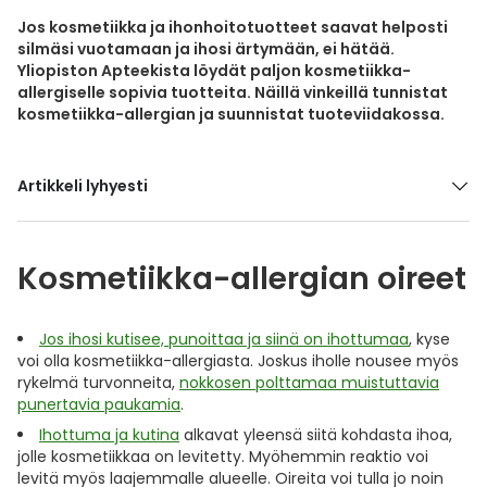
Yleis
Jos kosmetiikka ja ihonhoitotuotteet saavat helposti
silmäsi vuotamaan ja ihosi ärtymään, ei hätää.
Lapset
Vartalon ihonhoito
Nesteytysvalmisteet
Kurkkukipu
Virts
Umme
Yliopiston Apteekista löydät paljon kosmetiikka-
allergiselle sopivia tuotteita. Näillä vinkeillä tunnistat
Matkailu
YA-tuotesarja
Omega-3 ja rasvahapot
Lihas- ja nivelkipu
Virts
kosmetiikka-allergian ja suunnistat tuoteviidakossa.
Vitam
Raskaus, äitiys ja vauvan hoito
Proteiini ja muut lisäravinteet
Närästys
Artikkeli lyhyesti
Silmät, korvat ja nenä
Rauta ja rautalisät
Peräpukamat
Kosmetiikka-allergian oireet
Suunhoito
Ravitsemus
Päänsärky
Jos ihosi kutisee, punoittaa ja siinä on ihottumaa
, kyse
Sydän ja verenkierto
Sinkki
Ripuli
voi olla kosmetiikka-allergiasta. Joskus iholle nousee myös
rykelmä turvonneita,
nokkosen polttamaa muistuttavia
Testit, mittarit ja laitteet
Ubikinoni - koentsyymi Q10
Suun kuivuminen
punertavia paukamia
.
Ihottuma ja kutina
alkavat yleensä siitä kohdasta ihoa,
Tupakoinnin lopettaminen
Urheilu ja tarvikkeet
Syyhy
jolle kosmetiikkaa on levitetty. Myöhemmin reaktio voi
levitä myös laajemmalle alueelle. Oireita voi tulla jo noin