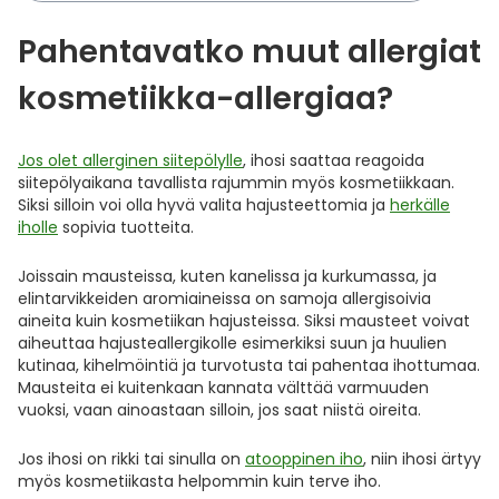
Pahentavatko muut allergiat
kosmetiikka-allergiaa?
Jos olet allerginen siitepölylle
, ihosi saattaa reagoida
siitepölyaikana tavallista rajummin myös kosmetiikkaan.
Siksi silloin voi olla hyvä valita hajusteettomia ja
herkälle
iholle
sopivia tuotteita.
Joissain mausteissa, kuten kanelissa ja kurkumassa, ja
elintarvikkeiden aromiaineissa on samoja allergisoivia
aineita kuin kosmetiikan hajusteissa. Siksi mausteet voivat
aiheuttaa hajusteallergikolle esimerkiksi suun ja huulien
kutinaa, kihelmöintiä ja turvotusta tai pahentaa ihottumaa.
Mausteita ei kuitenkaan kannata välttää varmuuden
vuoksi, vaan ainoastaan silloin, jos saat niistä oireita.
Jos ihosi on rikki tai sinulla on
atooppinen iho
, niin ihosi ärtyy
myös kosmetiikasta helpommin kuin terve iho.