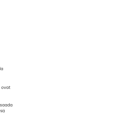
la
t ovat
i saada
niä