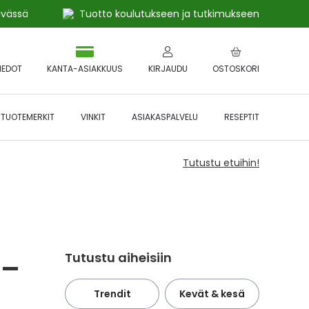
ivässä
Tuotto koulutukseen ja tutkimukseen
IEDOT
KANTA-ASIAKKUUS
KIRJAUDU
OSTOSKORI
TUOTEMERKIT
VINKIT
ASIAKASPALVELU
RESEPTIT
Tutustu etuihin!
Tutustu aiheisiin
 –
Trendit
Kevät & kesä