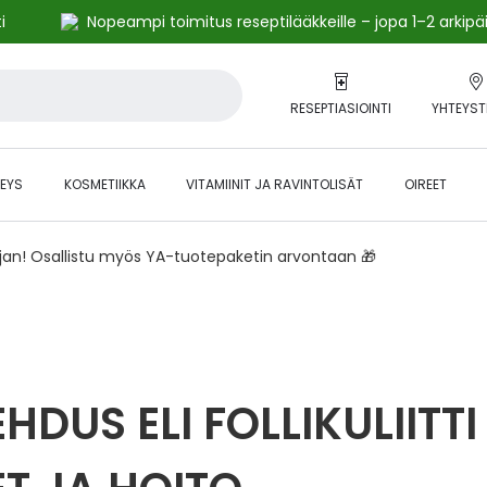
i
Nopeampi toimitus reseptilääkkeille – jopa 1–2 arkipä
RESEPTIASIOINTI
YHTEYST
EYS
KOSMETIIKKA
VITAMIINIT JA RAVINTOLISÄT
OIREET
ajan! Osallistu myös YA-tuotepaketin arvontaan 🎁
DUS ELI FOLLIKULIITTI