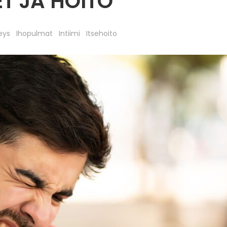
ET JA HOITO
eys
Ihopulmat
Intiimi
Itsehoito