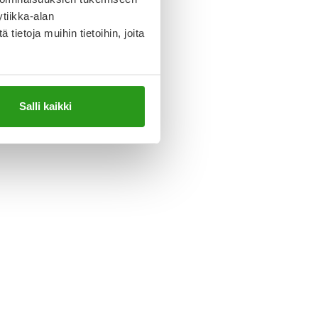
tiikka-alan
ltää
ietoja muihin tietoihin, joita
ttää
Salli kaikki
olla