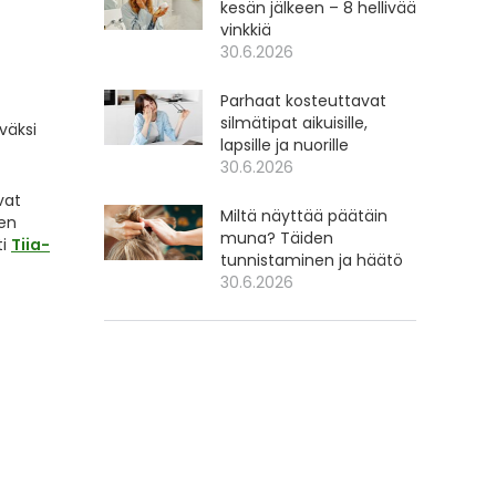
kesän jälkeen – 8 hellivää
vinkkiä
30.6.2026
Parhaat kosteuttavat
silmätipat aikuisille,
väksi
lapsille ja nuorille
30.6.2026
vat
Miltä näyttää päätäin
pen
muna? Täiden
ti
Tiia-
tunnistaminen ja häätö
30.6.2026