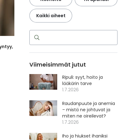
Kaikki aiheet
Haku
yntyy,
Viimeisimmät jutut
Ripuli: syyt, hoito ja
lääkärin tarve
1.7.2026
Raudanpuute ja anemia
– mistä ne johtuvat ja
miten ne oireilevat?
1.7.2026
Iho ja hiukset ihaniksi