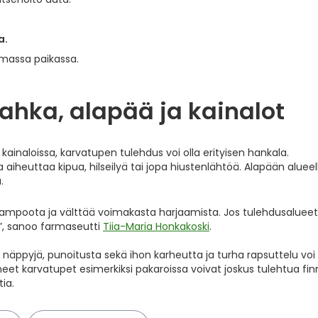
a.
samassa paikassa.
ahka, alapää ja kainalot
i kainaloissa, karvatupen tulehdus voi olla erityisen hankala.
aiheuttaa kipua, hilseilyä tai jopa hiustenlähtöä. Alapään alueel
.
shampoota ja välttää voimakasta harjaamista. Jos tulehdusaluee
n”, sanoo farmaseutti
Tiia-Maria Honkakoski
.
 näppyjä, punoitusta sekä ihon karheutta ja turha rapsuttelu vo
et karvatupet esimerkiksi pakaroissa voivat joskus tulehtua fin
tia.