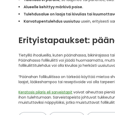
Alueelle kehittyy märkivä paise.
Tulehdusalue on laaja tai kivulias tai kuumottav
Karvatupentulehdus uusiutuu
usein, erityisesti 
Erityistapaukset: pään
Tietyillä ihoalueilla, kuten päänahassa, bikinirajassa ta
Päänahassa follikuliitti voi jäädä huomaamatta, mutta 
follikuliittitulehdus voi olla kivulias ja herkästi uusiutuva
“Päänahan follikuliitissa on tärkeää käyttää mietoa 
laajat, lääkeshampoo tai reseptivoide voi olla tarpee
Keratosis pilaris eli sarveistapit
voivat aiheuttaa pieniä
ihon tulehtumaan. Sarveistapeista johtuvat tukkeutune
muistuttaviksi näppylöiksi, jotka muistuttavat follikuliit