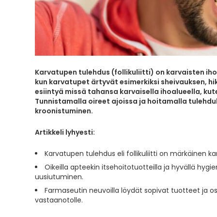
Karvatupen tulehdus (follikuliitti) on karvaisten i
kun karvatupet ärtyvät esimerkiksi sheivauksen, h
esiintyä missä tahansa karvaisella ihoalueella, kut
Tunnistamalla oireet ajoissa ja hoitamalla tulehd
kroonistuminen.
Artikkeli lyhyesti:
Karvatupen tulehdus eli follikuliitti on märkäinen 
Oikeilla apteekin itsehoitotuotteilla ja hyvällä h
uusiutuminen.
Farmaseutin neuvoilla löydät sopivat tuotteet ja os
vastaanotolle.