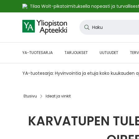
Tilaa Wolt-pikatoimituksella nopeasti ja turvallisest
Skip
to
Haku
Content
YA-TUOTESARJA
TARJOUKSET
UUTUUDET
TERV
YA-tuotesarja: Hyvinvointia ja etuja koko kuukauden 
Etusivu
Ideat ja vinkit
KARVATUPEN TULEH