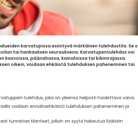
hoalueiden karvatupissa esiintyvä märkäinen tulehdustila. Se s
ikoilun tai hankauksen seurauksena. Karvatupentulehdus voi
en kasvoissa, päänahassa, kainaloissa tai bikinirajassa.
uksen oikein, voidaan ehkäistä tulehduksen paheneminen tai
karvatuppien tulehdus, joka on yleensä helposti hoidettava vaiva.
ygienialla voidaan ennaltaehkäistä tulehduksen paheneminen ja
aat tunnistaa tilanteet, jolloin on syytä hakeutua lääkärin