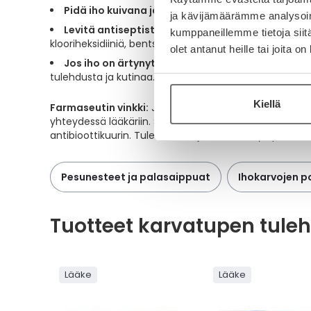
Pidä iho kuivana ja vältä hankaavia vaatteita.
ja kävijämäärämme analysoim
Levitä antiseptista voidetta
tulehtuneille alueill
kumppaneillemme tietoja siitä
klooriheksidiiniä, bentsyyliperoksidia tai 2-prosenttista 
olet antanut heille tai joita o
Jos iho on ärtynyt laajasti tai kutisee
, klooriheksi
tulehdusta ja kutinaa. Antiseptisen kortisonivoiteen
Kiellä
Farmaseutin vinkki:
Jos karvatupentulehdus ei ala pa
yhteydessä lääkäriin. Syvä tai laaja-alainen follikuli
antibioottikuurin. Tulehdus voi joskus kehittyä paiseeksi
Pesunesteet ja palasaippuat
Ihokarvojen p
Tuotteet karvatupen tule
Lääke
Lääke