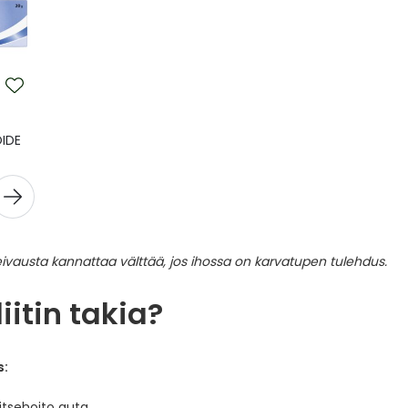
IDE
liitin takia?
s:
itsehoito auta.