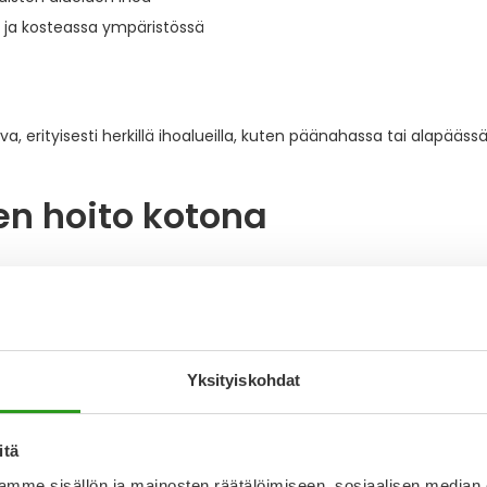
ä ja kosteassa ympäristössä
va, erityisesti herkillä ihoalueilla, kuten päänahassa tai alapäässä
n hoito kotona
 itsestään tai kotikonstein hoidettuna. Tärkeintä on välttää
Yksityiskohdat
tä käyttäen ja kuivaa huolella
: Yliopiston Apteekin valikoimas
.
itä
parantunut.
mme sisällön ja mainosten räätälöimiseen, sosiaalisen median