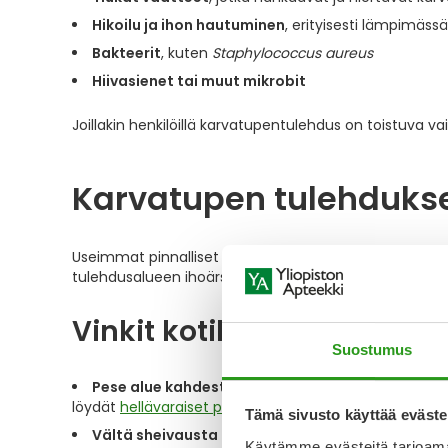
Hikoilu ja ihon hautuminen
, erityisesti lämpimäss
Bakteerit
, kuten
Staphylococcus aureus
Hiivasienet tai muut mikrobit
Joillakin henkilöillä karvatupentulehdus on toistuva vai
Karvatupen tulehdukse
Useimmat pinnalliset karvatupentulehdukset paranevat
tulehdusalueen ihoärsytystä ja pitää alue puhtaana.
Vinkit kotihoitoon:
Suostumus
Pese alue kahdesti päivässä hapanta pesunestet
löydät
hellävaraiset pesunesteet
, joiden pH on matala
Tämä sivusto käyttää eväste
Vältä sheivausta
tulehdusalueella kunnes iho on 
Käytämme evästeitä tarjoama