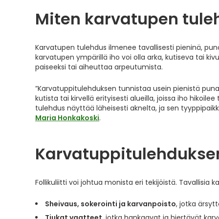
Miten karvatupen tuleh
Karvatupen tulehdus ilmenee tavallisesti pieninä, pun
karvatupen ympärillä iho voi olla arka, kutiseva tai ki
paiseeksi tai aiheuttaa arpeutumista.
”Karvatuppitulehduksen tunnistaa usein pienistä punai
kutista tai kirvellä erityisesti alueilla, joissa iho hikoi
tulehdus näyttää läheisesti aknelta, ja sen tyyppipaik
Maria Honkakoski
.
Karvatuppitulehduksen 
Follikuliitti voi johtua monista eri tekijöistä. Tavallisi
Sheivaus, sokerointi ja karvanpoisto
, jotka ärsyt
Tiukat vaatteet
, jotka hankaavat ja hiertävät kar