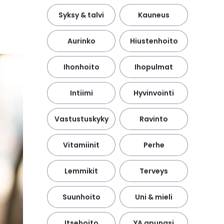
Syksy & talvi
Kauneus
Aurinko
Hiustenhoito
Ihonhoito
Ihopulmat
Intiimi
Hyvinvointi
Vastustuskyky
Ravinto
Vitamiinit
Perhe
Lemmikit
Terveys
Suunhoito
Uni & mieli
Itsehoito
YA apunasi