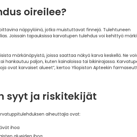
dus oireilee?
oittavina näppylöinä, jotka muistuttavat finnejä. Tulehtuneen
vulias. Joissain tapauksissa karvatupen tulehdus voi kehittyä märki
sista märkänäpyistä, joissa saattaa näkyä karva keskellä. Ne voi
lee tai hankautuu paljon, kuten kainaloissa tai bikinirajassa. Karvatu
koja ovat karvaiset alueet”, kertoo Yliopiston Apteekin farmaseut
syyt ja riskitekijät
a karvatuppitulehduksen aiheuttajia ovat:
tävät ihoa
vaisten alueiden ihoa