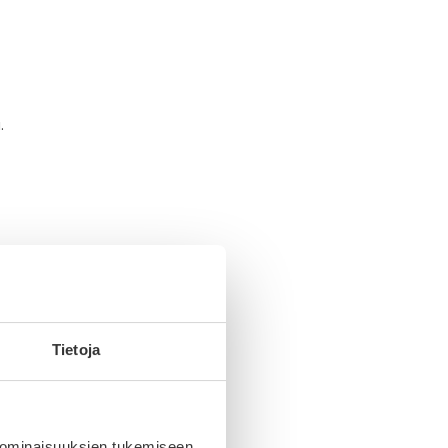
.
Tietoja
ta
 ominaisuuksien tukemiseen