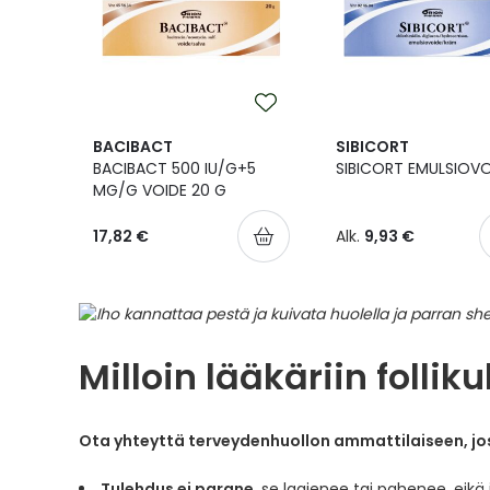
BACIBACT
SIBICORT
BACIBACT 500 IU/G+5
SIBICORT EMULSIOVO
MG/G VOIDE 20 G
17,82 €
Alk.
9,93 €
Milloin lääkäriin folliku
Ota yhteyttä terveydenhuollon ammattilaiseen, jo
Tulehdus ei parane
, se laajenee tai pahenee, eikä 