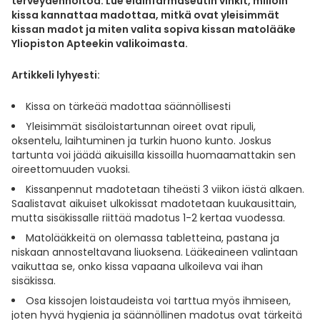
terveydenhoitoa. Lue eläinfarmaseutin vinkit, milloin
Yleis
kissa kannattaa madottaa, mitkä ovat yleisimmät
kissan madot ja miten valita sopiva kissan matolääke
Lapset
Vartalon ihonhoito
Nesteytysvalmisteet
Kurkkukipu
Virts
Umme
Yliopiston Apteekin valikoimasta.
Matkailu
YA-tuotesarja
Omega-3 ja rasvahapot
Lihas- ja nivelkipu
Virts
Artikkeli lyhyesti:
Vitam
Kissa on tärkeää madottaa säännöllisesti
Raskaus, äitiys ja vauvan hoito
Proteiini ja muut lisäravinteet
Närästys
Yleisimmät sisäloistartunnan oireet ovat ripuli,
oksentelu, laihtuminen ja turkin huono kunto. Joskus
Silmät, korvat ja nenä
Rauta ja rautalisät
Peräpukamat
tartunta voi jäädä aikuisilla kissoilla huomaamattakin sen
oireettomuuden vuoksi.
Suunhoito
Ravitsemus
Päänsärky
Kissanpennut madotetaan tiheästi 3 viikon iästä alkaen.
Saalistavat aikuiset ulkokissat madotetaan kuukausittain,
mutta sisäkissalle riittää madotus 1-2 kertaa vuodessa.
Sydän ja verenkierto
Sinkki
Ripuli
Matolääkkeitä on olemassa tabletteina, pastana ja
niskaan annosteltavana liuoksena. Lääkeaineen valintaan
Testit, mittarit ja laitteet
Ubikinoni - koentsyymi Q10
Suun kuivuminen
vaikuttaa se, onko kissa vapaana ulkoileva vai ihan
sisäkissa.
Tupakoinnin lopettaminen
Urheilu ja tarvikkeet
Syyhy
Osa kissojen loistaudeista voi tarttua myös ihmiseen,
joten hyvä hygienia ja säännöllinen madotus ovat tärkeitä