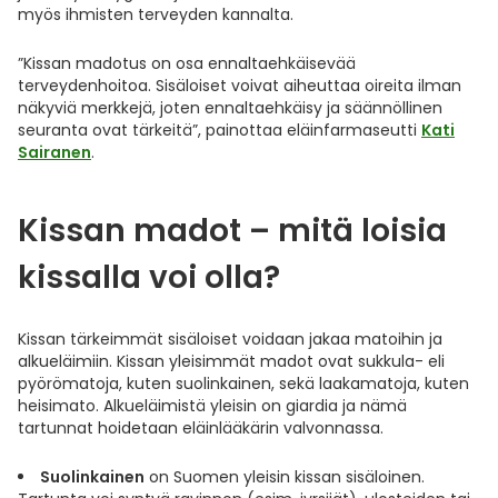
myös ihmisten terveyden kannalta.
Ulkoilu
Vitamiinit
Syylät ja känsät
”Kissan madotus on osa ennaltaehkäisevää
Uni ja mieli
YA-tuotesarja
Täit
terveydenhoitoa. Sisäloiset voivat aiheuttaa oireita ilman
näkyviä merkkejä, joten ennaltaehkäisy ja säännöllinen
seuranta ovat tärkeitä”, painottaa eläinfarmaseutti
Kati
Vatsa
Ummetus
Sairanen
.
Yskä
Kissan madot – mitä loisia
Äänen käheys
kissalla voi olla?
Kissan tärkeimmät sisäloiset voidaan jakaa matoihin ja
alkueläimiin. Kissan yleisimmät madot ovat sukkula- eli
pyörömatoja, kuten suolinkainen, sekä laakamatoja, kuten
heisimato. Alkueläimistä yleisin on giardia ja nämä
tartunnat hoidetaan eläinlääkärin valvonnassa.
Suolinkainen
on Suomen yleisin kissan sisäloinen.