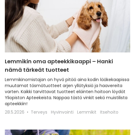
Lemmikin oma apteekkikaappi – Hanki
nämä tärkeät tuotteet
Lemmikinomistajan on hyvä pitää aina kodin lääkekaapissa
muutamat täsmätuotteet arjen yllätyksiä ja haavereita
varten. Kaikki tarvittavat tuotteet eläinten hoitoon löydät
Yliopiston Apteekeista. Nappaa tästä vinkit sekä muistilista
apteekkiin!
28.5.2026
Terveys
Hyvinvointi
Lemmikit
Itsehoito