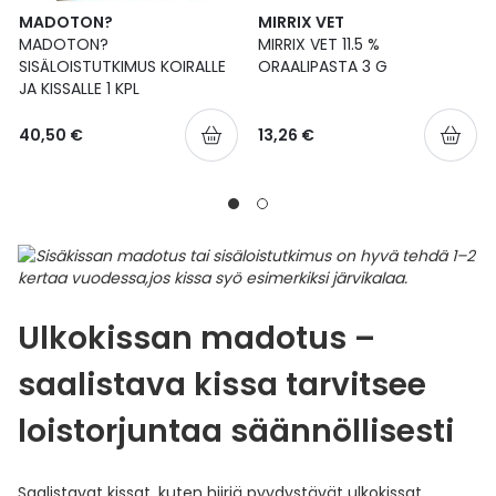
MADOTON?
MIRRIX VET
MADOTON?
MIRRIX VET 11.5 %
SISÄLOISTUTKIMUS KOIRALLE
ORAALIPASTA 3 G
JA KISSALLE 1 KPL
40,50 €
13,26 €
Ulkokissan madotus –
saalistava kissa tarvitsee
loistorjuntaa säännöllisesti
Saalistavat kissat, kuten hiiriä pyydystävät ulkokissat