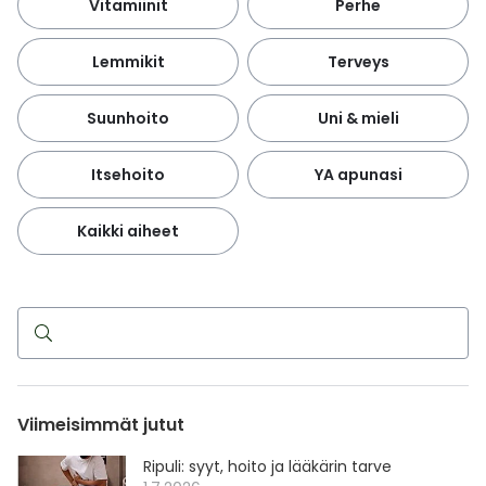
Vitamiinit
Perhe
Lemmikit
Terveys
Suunhoito
Uni & mieli
Itsehoito
YA apunasi
Kaikki aiheet
Haku
Viimeisimmät jutut
Ripuli: syyt, hoito ja lääkärin tarve