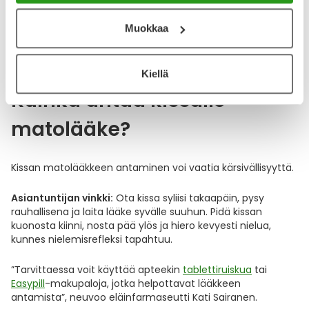
18,24 €
16,95 €
Muokkaa
Kiellä
Kuinka antaa kissalle
matolääke?
Kissan matolääkkeen antaminen voi vaatia kärsivällisyyttä.
Asiantuntijan vinkki:
Ota kissa syliisi takaapäin, pysy
rauhallisena ja laita lääke syvälle suuhun. Pidä kissan
kuonosta kiinni, nosta pää ylös ja hiero kevyesti nielua,
kunnes nielemisrefleksi tapahtuu.
”Tarvittaessa voit käyttää apteekin
tablettiruiskua
tai
Easypill
-makupaloja, jotka helpottavat lääkkeen
antamista”, neuvoo eläinfarmaseutti Kati Sairanen.