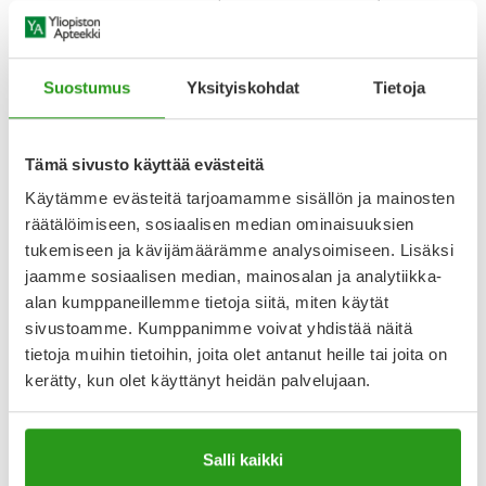
tarkasti”, ohjeistaa
Kati Sairanen
.
Matolääke kissalle
Suostumus
Yksityiskohdat
Tietoja
paikallisvaleluliuoksena:
Eläinlääke
Eläinlääke
Tämä sivusto käyttää evästeitä
Käytämme evästeitä tarjoamamme sisällön ja mainosten
räätälöimiseen, sosiaalisen median ominaisuuksien
tukemiseen ja kävijämäärämme analysoimiseen. Lisäksi
jaamme sosiaalisen median, mainosalan ja analytiikka-
alan kumppaneillemme tietoja siitä, miten käytät
sivustoamme. Kumppanimme voivat yhdistää näitä
tietoja muihin tietoihin, joita olet antanut heille tai joita on
DRONSPOT VET
DRONSPOT VET
kerätty, kun olet käyttänyt heidän palvelujaan.
DRONSPOT VET 96/24 MG
DRONSPOT VET 60/15 MG
PAIKALLISVALELULIUOS
PAIKALLISVALELULIUOS
SUURILLE KISSOILLE 2X1,12 ML
KESKIKOKOISILLE KISSOILLE
Salli kaikki
2X0,7 ML