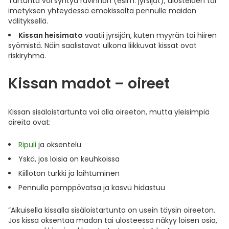
Tartunta voi syntyä ravinnon (esim. jyrsijät), ulosteiden tai
imetyksen yhteydessä emokissalta pennulle maidon
välityksellä.
Kissan heisimato
vaatii jyrsijän, kuten myyrän tai hiiren
syömistä. Näin saalistavat ulkona liikkuvat kissat ovat
riskiryhmä.
Kissan madot – oireet
Kissan sisäloistartunta voi olla oireeton, mutta yleisimpiä
oireita ovat:
Ripuli
ja oksentelu
Yskä, jos loisia on keuhkoissa
Kiilloton turkki ja laihtuminen
Pennulla pömppövatsa ja kasvu hidastuu
”Aikuisella kissalla sisäloistartunta on usein täysin oireeton.
Jos kissa oksentaa madon tai ulosteessa näkyy loisen osia,