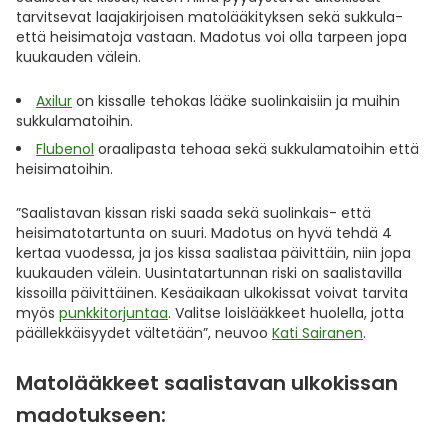
tarvitsevat laajakirjoisen matolääkityksen sekä sukkula-
että heisimatoja vastaan. Madotus voi olla tarpeen jopa
kuukauden välein.
Axilur
on kissalle tehokas lääke suolinkaisiin ja muihin
sukkulamatoihin.
Flubenol
oraalipasta tehoaa sekä sukkulamatoihin että
heisimatoihin.
”Saalistavan kissan riski saada sekä suolinkais- että
heisimatotartunta on suuri. Madotus on hyvä tehdä 4
kertaa vuodessa, ja jos kissa saalistaa päivittäin, niin jopa
kuukauden välein. Uusintatartunnan riski on saalistavilla
kissoilla päivittäinen. Kesäaikaan ulkokissat voivat tarvita
myös
punkkitorjuntaa
. Valitse loislääkkeet huolella, jotta
päällekkäisyydet vältetään”, neuvoo
Kati Sairanen
.
Matolääkkeet saalistavan ulkokissan
madotukseen: