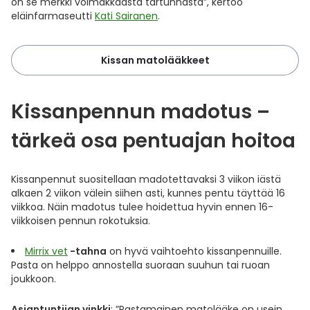
on se merkki voimakkaasta tartunnasta”, kertoo
eläinfarmaseutti
Kati Sairanen
.
Kissan matolääkkeet
Kissanpennun madotus –
tärkeä osa pentuajan hoitoa
Kissanpennut suositellaan madotettavaksi 3 viikon iästä
alkaen 2 viikon välein siihen asti, kunnes pentu täyttää 16
viikkoa. Näin madotus tulee hoidettua hyvin ennen 16-
viikkoisen pennun rokotuksia.
Mirrix vet
-tahna
on hyvä vaihtoehto kissanpennuille.
Pasta on helppo annostella suoraan suuhun tai ruoan
joukkoon.
Asiantuntijan vinkki
: ”Pastamainen matolääke on usein