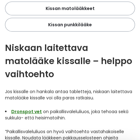
Kissan matolääkkeet
Kissan punkkilääke
Niskaan laitettava
matolääke kissalle – helppo
vaihtoehto
Jos kissalle on hankala antaa tabletteja, niskaan laitettava
matolääke kissalle voi olla paras ratkaisu.
Dronspot vet
on paikallisvaleluliuos, joka tehoaa sekä
sukkula- että heisimatoihin.
”Paikallisvaleluliuos on hyvä vaihtoehto vastahakoiselle
kissalle. Noudata lääkkeen pakkausselosteen ohjeita