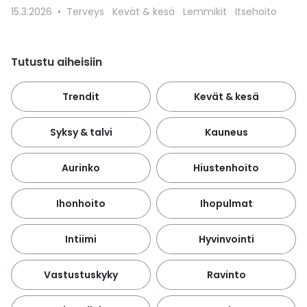
15.3.2026
Terveys
Kevät & kesä
Lemmikit
Itsehoito
Tutustu aiheisiin
Trendit
Kevät & kesä
Syksy & talvi
Kauneus
Aurinko
Hiustenhoito
Ihonhoito
Ihopulmat
Intiimi
Hyvinvointi
Vastustuskyky
Ravinto