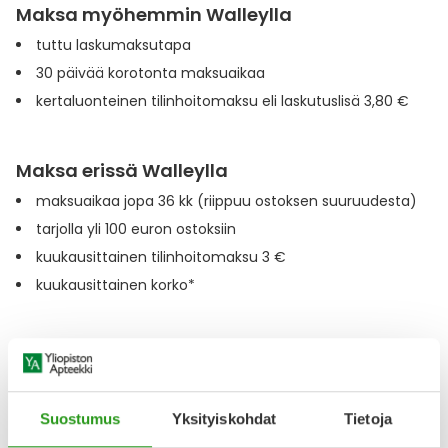
Maksa myöhemmin Walleylla
Ulkoilu
Vitamiinit
Syylät ja känsät
tuttu laskumaksutapa
30 päivää korotonta maksuaikaa
Uni ja mieli
YA-tuotesarja
Täit
kertaluonteinen tilinhoitomaksu eli laskutuslisä 3,80 €
Vatsa
Ummetus
Maksa erissä Walleylla
Yskä
maksuaikaa jopa 36 kk (riippuu ostoksen suuruudesta)
tarjolla yli 100 euron ostoksiin
Äänen käheys
kuukausittainen tilinhoitomaksu 3 €
kuukausittainen korko*
Maksa omaan tahtiin Walleylla
kuukausittainen koontilasku, joka koostaa kaikki Paytrailin
Walleylla maksetut verkkokauppaostokset yhdelle laskulle
Suostumus
Yksityiskohdat
Tietoja
30 päivää korotonta maksuaikaa, jonka jälkeen