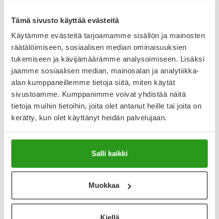
kuukausittainen korko*
kuukausittainen tilinhoitomaksu 2,95 € (ensimmäisellä
Tämä sivusto käyttää evästeitä
laskulla 3,80 €)
Käytämme evästeitä tarjoamamme sisällön ja mainosten
räätälöimiseen, sosiaalisen median ominaisuuksien
tukemiseen ja kävijämäärämme analysoimiseen. Lisäksi
*Kuukausittaisen koron suuruuden voit tarkistaa
maksupalveluehdoista maksutavan valinnan yhteydessä.
jaamme sosiaalisen median, mainosalan ja analytiikka-
alan kumppaneillemme tietoja siitä, miten käytät
sivustoamme. Kumppanimme voivat yhdistää näitä
tietoja muihin tietoihin, joita olet antanut heille tai joita on
kerätty, kun olet käyttänyt heidän palvelujaan.
Hyvä tietää Walleysta
Voit käyttää Walley-maksutapaa, jos olet vähintään 18-
Salli kaikki
vuotias ja sinulla on suomalaisen pankin verkkotunnukset
sekä vakituinen kotiosoite Suomessa. Saat ostoksiin
liittyvän luottopäätöksen saman tien. Päätät myöhemmin
maksatko ostokset kerralla vai erissä. Walley lähettää
Muokkaa
laskut sähköpostitse tilausta seuraavana pankkipäivänä.
Kiellä