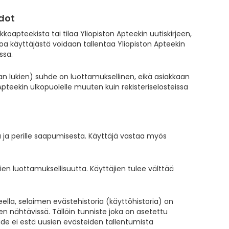
edot
koapteekista tai tilaa Yliopiston Apteekin uutiskirjeen,
toa käyttäjästä voidaan tallentaa Yliopiston Apteekin
ssa.
aan lukien) suhde on luottamuksellinen, eikä asiakkaan
Apteekin ulkopuolelle muuten kuin rekisteriselosteissa
a ja perille saapumisesta. Käyttäjä vastaa myös
ien luottamuksellisuutta. Käyttäjien tulee välttää
eella, selaimen evästehistoria (käyttöhistoria) on
ien nähtävissä. Tällöin tunniste joka on asetettu
ide ei estä uusien evästeiden tallentumista