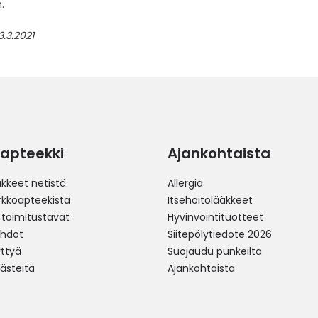
.
3.3.2021
apteekki
Ajankohtaista
äkkeet netistä
Allergia
erkkoapteekista
Itsehoitolääkkeet
 toimitustavat
Hyvinvointituotteet
ehdot
Siitepölytiedote 2026
yttyä
Suojaudu punkeilta
västeitä
Ajankohtaista