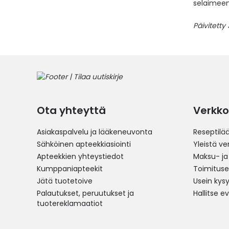
selaimeen
Päivitetty 
Ota yhteyttä
Verkko
Asiakaspalvelu ja lääkeneuvonta
Reseptilä
Sähköinen apteekkiasiointi
Yleistä v
Apteekkien yhteystiedot
Maksu- ja
Kumppaniapteekit
Toimitus
Jätä tuotetoive
Usein kys
Palautukset, peruutukset ja
Hallitse e
tuotereklamaatiot