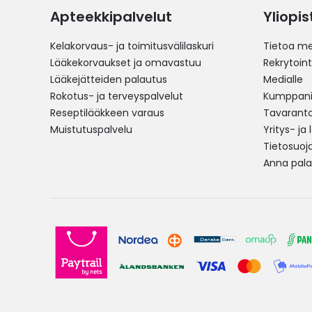
Apteekkipalvelut
Yliopi
Kelakorvaus- ja toimitusvälilaskuri
Tietoa me
Lääkekorvaukset ja omavastuu
Rekrytoint
Lääkejätteiden palautus
Medialle
Rokotus- ja terveyspalvelut
Kumppania
Reseptilääkkeen varaus
Tavarantoi
Muistutuspalvelu
Yritys- ja
Tietosuoj
Anna pala