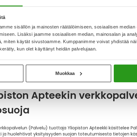
oliikenne ja välimuisti ja käyttötietojen poistami
toliikenne, jossa liikkuu luottamuksellista tietoa asiakkaan ja Ylio
itä
ockets Layer) yhteydellä.
mme sisällön ja mainosten räätälöimiseen, sosiaalisen median
iseen. Lisäksi jaamme sosiaalisen median, mainosalan ja analy
lla nopeutetaan koneen tai selaimen toimintaa. Siellä pyritään pi
 Välimuistin käyttäminen nopeuttaa selaimia tai verkkopalvelu
, miten käytät sivustoamme. Kumppanimme voivat yhdistää näitä t
ulla tätä kautta esille.
n kerätty, kun olet käyttänyt heidän palvelujaan.
syistä tyhjennä välimuisti, jos samaa päätelaitetta voivat käytt
distelmällä Ctrl + F5. Aina tämä ei riitä, vaan suosittelemme m
orian tyhjentämisohjeet löydät hakukoneiden kautta taikka selaim
Muokkaa
piston Apteekin verkkopalv
osuoja
kopalvelun (Palvelu) tuottaja Yliopiston Apteekki käsittelee Palv
 ja huolehtivat yksityisyyden suojan toteutumisesta tietojen käs