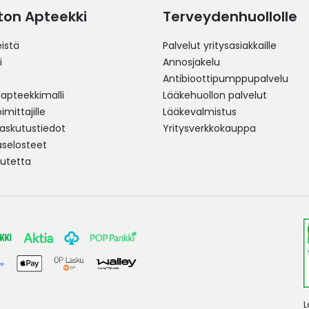
ston Apteekki
Terveydenhuollolle
istä
Palvelut yritysasiakkaille
i
Annosjakelu
Antibioottipumppupalvelu
pteekkimalli
Lääkehuollon palvelut
mittajille
Lääkevalmistus
 laskutustiedot
Yritysverkkokauppa
aselosteet
utetta
L