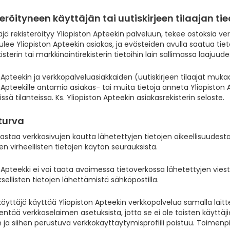
steröityneen käyttäjän tai uutiskirjeen tilaajan ti
jä rekisteröityy Yliopiston Apteekin palveluun, tekee ostoksia verk
lee Yliopiston Apteekin asiakas, ja evästeiden avulla saatua tie
isterin tai markkinointirekisterin tietoihin lain sallimassa laajuude
 Apteekin ja verkkopalveluasiakkaiden (uutiskirjeen tilaajat muk
 Apteekille antamia asiakas- tai muita tietoja anneta Yliopiston 
issä tilanteissa. Ks. Yliopiston Apteekin asiakasrekisterin seloste.
oturva
astaa verkkosivujen kautta lähetettyjen tietojen oikeellisuudest
en virheellisten tietojen käytön seurauksista.
 Apteekki ei voi taata avoimessa tietoverkossa lähetettyjen viest
ellisten tietojen lähettämistä sähköpostilla.
äyttäjä käyttää Yliopiston Apteekin verkkopalvelua samalla laitt
entää verkkoselaimen asetuksista, jotta se ei ole toisten käyttäj
 ja siihen perustuva verkkokäyttäytymisprofiili poistuu. Toimenp