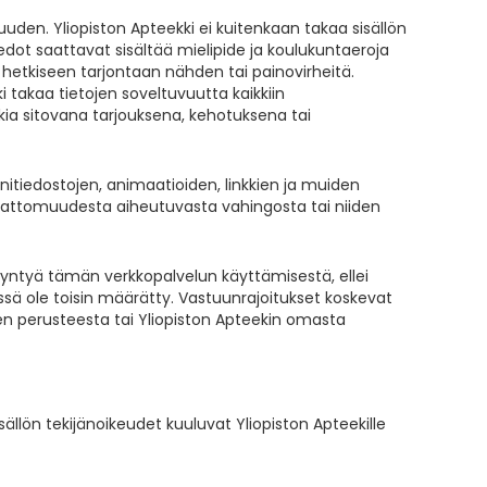
suuden. Yliopiston Apteekki ei kuitenkaan takaa sisällön
edot saattavat sisältää mielipide ja koulukuntaeroja
n hetkiseen tarjontaan nähden tai painovirheitä.
ki takaa tietojen soveltuvuutta kaikkiin
kkia sitovana tarjouksena, kehotuksena tai
äänitiedostojen, animaatioiden, linkkien ja muiden
imattomuudesta aiheutuvasta vahingosta tai niiden
a syntyä tämän verkkopalvelun käyttämisestä, ellei
issä ole toisin määrätty. Vastuunrajoitukset koskevat
ksen perusteesta tai Yliopiston Apteekin omasta
sällön tekijänoikeudet kuuluvat Yliopiston Apteekille