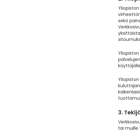
Yliopiston
virheettöm
sekä paino
Verkkosivu
yksittäist
sitoumuk
Yliopiston
palveluje
käyttäjäll
Yliopiston
kuluttajan
kaikenlais
tuottamu
3. Teki
Verkkosivu
tai muille 