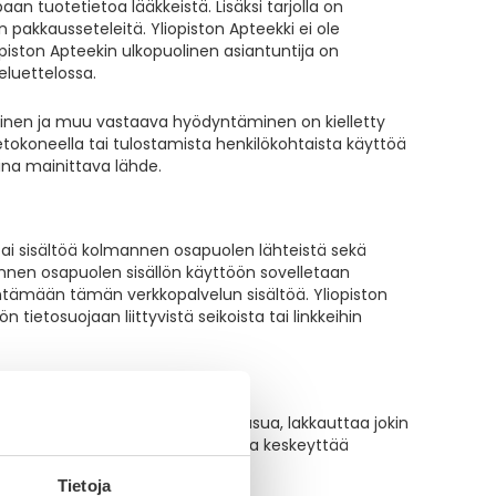
n tuotetietoa lääkkeistä. Lisäksi tarjolla on
n pakkausseteleitä. Yliopiston Apteekki ei ole
piston Apteekin ulkopuolinen asiantuntija on
deluettelossa.
aminen ja muu vastaava hyödyntäminen on kielletty
tokoneella tai tulostamista henkilökohtaista käyttöä
aina mainittava lähde.
 tai sisältöä kolmannen osapuolen lähteistä sekä
annen osapuolen sisällön käyttöön sovelletaan
ntämään tämän verkkopalvelun sisältöä. Yliopiston
ön tietosuojaan liittyvistä seikoista tai linkkeihin
ehtoja, tietoja, sisältöä ja ulkoasua, lakkauttaa jokin
 milloin tahansa syytä ilmoittamatta keskeyttää
ajaksi.
Tietoja