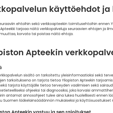
kopalvelun käyttöehdot ja 
euraaviin ehtoihin sekä verkkoapteekin toimitusehtoihin ennen Y
 Apteekki tarjoaa näitä verkkopalveluja seuraavien ehtojen ja il
muuttaa, korvata tai poistaa näitä ehtoja.
piston Apteekin verkkopalv
ä
kkopalvelun sisältö on tarkoitettu yleisinformaatioksi sekä terv
jen tarkoituksena on tarjota tietoa Yliopiston Apteekin tarjoamist
sekä tarjota käyttäjälle tietoa terveyden vaalimisen sekä sairaud
äketieteelliseksi ohjeeksi tai diagnoosiksi, joka korvaisi ammatt
ärin antamat annosohjeet tulee aina lukea huolellisesti ennen lä
tu Suomen lääkelainsäädännön mukaiseksi ja käyttösuositukset 
opiston Apteekin vastuu ja sen rajoitukset