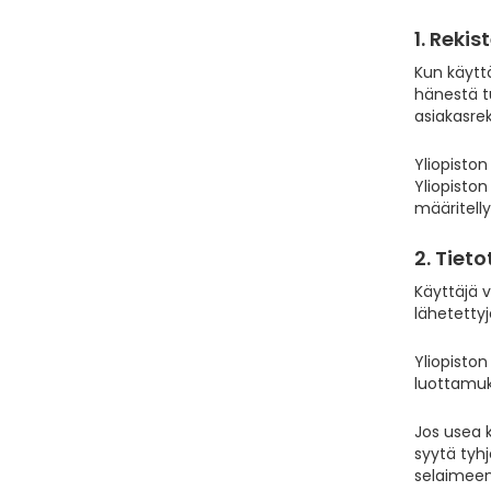
1. Reki
Kun käyttä
hänestä tu
asiakasrek
Yliopiston
Yliopiston
määritelly
2. Tiet
Käyttäjä v
lähetettyj
Yliopiston
luottamuks
Jos usea k
syytä tyhj
selaimeen