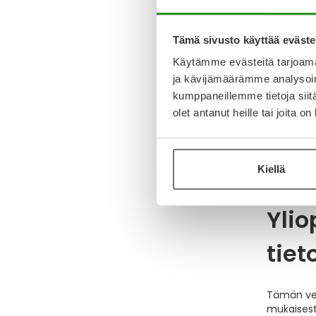
6. Tiet
Kaikki tie
Tämä sivusto käyttää eväste
(Secure S
Käytämme evästeitä tarjoama
ja kävijämäärämme analysoim
Välimuisti
palataan.
kumppaneillemme tietoja siitä
tieto voi t
olet antanut heille tai joita o
Tietosuoja
näppäinyh
Selaushist
Kiellä
Ylio
tiet
Tämän verk
mukaisesti