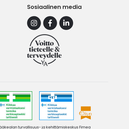
Sosiaalinen media
Instagram
Facebook
Linkedin
ääkealan turvallisuus- ja kehittämiskeskus Fimea