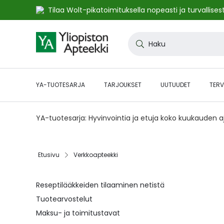
Tilaa Wolt-pikatoimituksella nopeasti ja turvallisest
Skip
to
Haku
Content
YA-TUOTESARJA
TARJOUKSET
UUTUUDET
TERV
YA-tuotesarja: Hyvinvointia ja etuja koko kuukauden 
Etusivu
Verkkoapteekki
Reseptilääkkeiden tilaaminen netistä
Tuotearvostelut
Maksu- ja toimitustavat