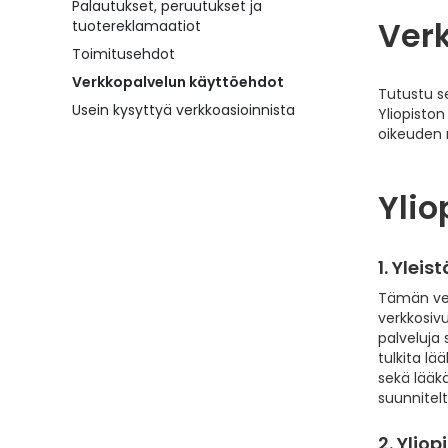
Palautukset, peruutukset ja
Verk
tuotereklamaatiot
Toimitusehdot
Verkkopalvelun käyttöehdot
Tutustu s
Usein kysyttyä verkkoasioinnista
Yliopiston
oikeuden 
Ylio
1. Yleist
Tämän ver
verkkosivu
palveluja 
tulkita lä
sekä lääk
suunnitel
2. ​Yli