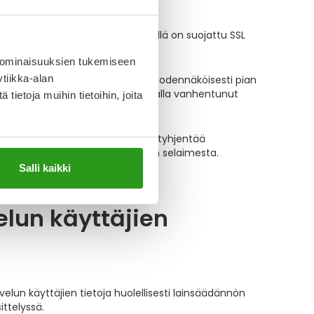
nen koneelta
piston Apteekin verkkopalvelun välillä on suojattu SSL
 ominaisuuksien tukemiseen
tiikka-alan
tämään sellaisia sisältöjä mihin todennäköisesti pian
iden toimintoja, mutta myös samalla vanhentunut
ietoja muihin tietoihin, joita
ää muut henkilöt. Välimuistin voi tyhjentää
yös tyhjentämään selaushistorian selaimesta.
esi asetuksista ja ohjeista.
Salli kaikki
elun käyttäjien
elun käyttäjien tietoja huolellisesti lainsäädännön
ittelyssä.