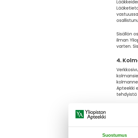
Lääkkeide
Lääketieto
vastuussa
osallistun
Sisällön 
ilman Yli
varten. Si
4. Kolm
Verkkosivu
kolmansie
kolmannen
Apteekki e
tehdyistä 
5. Muut
Yliopiston
palvelu ta
verkkosivu
Suostumus