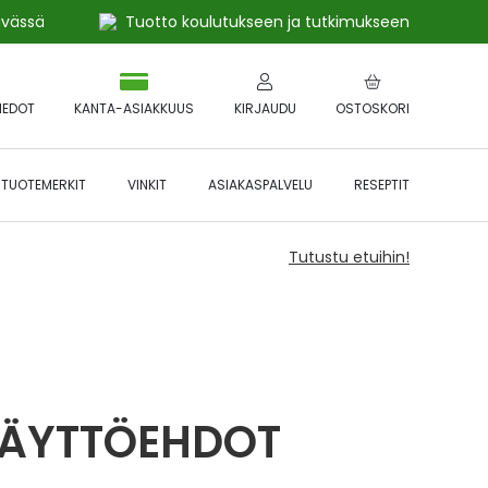
ivässä
Tuotto koulutukseen ja tutkimukseen
IEDOT
KANTA-ASIAKKUUS
KIRJAUDU
OSTOSKORI
TUOTEMERKIT
VINKIT
ASIAKASPALVELU
RESEPTIT
Tutustu etuihin!
KÄYTTÖEHDOT