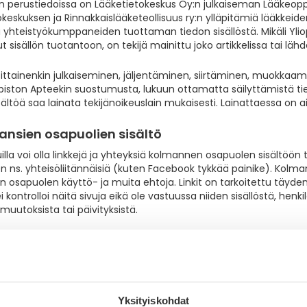
n perustiedoissa on Lääketietokeskus Oy:n julkaiseman Lääkeoppaa
keskuksen ja Rinnakkaislääketeollisuus ry:n ylläpitämiä lääkkeide
 yhteistyökumppaneiden tuottaman tiedon sisällöstä. Mikäli Ylio
ut sisällön tuotantoon, on tekijä mainittu joko artikkelissa tai läh
osittainenkin julkaiseminen, jäljentäminen, siirtäminen, muokka
opiston Apteekin suostumusta, lukuun ottamatta säilyttämistä tie
sältöä saa lainata tekijänoikeuslain mukaisesti. Lainattaessa on 
ansien osapuolien sisältö
illa voi olla linkkejä ja yhteyksiä kolmannen osapuolen sisältöön
n ns. yhteisöliitännäisiä (kuten Facebook tykkää painike). Kolm
 osapuolen käyttö- ja muita ehtoja. Linkit on tarkoitettu täyde
i kontrolloi näitä sivuja eikä ole vastuussa niiden sisällöstä, henkil
muutoksista tai päivityksistä.
okset
 Apteekilla on oikeus milloin tahansa muuttaa verkkosivujen käyttö
i estää käyttäjän pääsy sivuille. Yliopiston Apteekilla on oikeus
jen tarjoaminen esimerkiksi huolto-, korjaus- tai päivitystoimien 
Yksityiskohdat