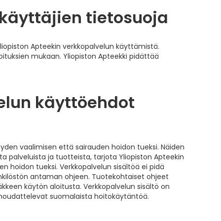
käyttäjien tietosuoja
liopiston Apteekin verkkopalvelun käyttämistä.
moituksien mukaan. Yliopiston Apteekki pidättää
elun käyttöehdot
eyden vaalimisen että sairauden hoidon tueksi. Näiden
a palveluista ja tuotteista, tarjota Yliopiston Apteekin
en hoidon tueksi. Verkkopalvelun sisältöä ei pidä
ihenkilöstön antaman ohjeen. Tuotekohtaiset ohjeet
äkkeen käytön aloitusta. Verkkopalvelun sisältö on
noudattelevat suomalaista hoitokäytäntöä.