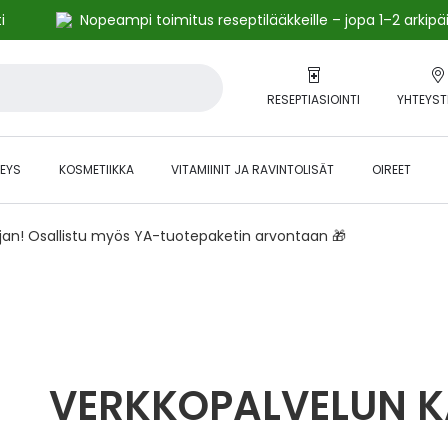
i
Nopeampi toimitus reseptilääkkeille – jopa 1–2 arkipä
RESEPTIASIOINTI
YHTEYST
EYS
KOSMETIIKKA
VITAMIINIT JA RAVINTOLISÄT
OIREET
ajan! Osallistu myös YA-tuotepaketin arvontaan 🎁
VERKKOPALVELUN 