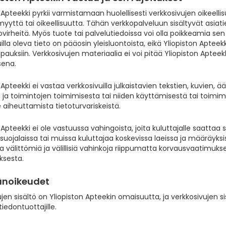
 Apteekki pyrkii varmistamaan huolellisesti verkkosivujen oikeelli
yyttä tai oikeellisuutta. Tähän verkkopalveluun sisältyvät asiati
virheitä. Myös tuote tai palvelutiedoissa voi olla poikkeamia se
illa oleva tieto on pääosin yleisluontoista, eikä Yliopiston Apteek
apauksiin. Verkkosivujen materiaalia ei voi pitää Yliopiston Aptee
sena.
 Apteekki ei vastaa verkkosivuilla julkaistavien tekstien, kuvien, 
n ja toimintojen toimimisesta tai niiden käyttämisestä tai toim
e aiheuttamista tietoturvariskeistä.
 Apteekki ei ole vastuussa vahingoista, joita kuluttajalle saatta
suojalaissa tai muissa kuluttajaa koskevissa laeissa ja määräyks
ia välittömiä ja välillisiä vahinkoja riippumatta korvausvaatimu
ksesta.
jänoikeudet
jen sisältö on Yliopiston Apteekin omaisuutta, ja verkkosivujen si
tiedontuottajille.