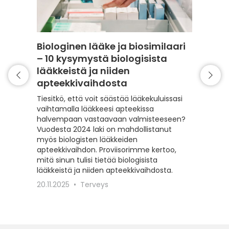
Biologinen lääke ja biosimilaari
Varmi
– 10 kysymystä biologisista
resep
lääkkeistä ja niiden
kysyt
apteekkivaihdosta
muisti
Tiesitkö, että voit säästää lääkekuluissasi
Miksi fa
vaihtamalla lääkkeesi apteekissa
se on i
halvempaan vastaavaan valmisteeseen?
jos huo
Vuodesta 2024 laki on mahdollistanut
resepti
myös biologisten lääkkeiden
puolison
apteekkivaihdon. Proviisorimme kertoo,
tarvits
mitä sinun tulisi tietää biologisista
jonka av
lääkkeistä ja niiden apteekkivaihdosta.
entist
20.11.2025
Terveys
4.2.202
YA apun