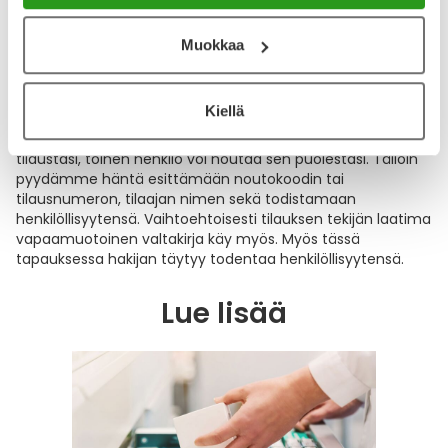
paketin apteekkimme noutoautomaatista. Tällöin pelkkä
noutokoodi riittää tilauksen noutamiseen.
Muokkaa
Joskus noutoautomaatit voivat olla täynnä, jolloin saat
verkkotilauksesi henkilökunnaltamme. Tällöin sinua
Kiellä
pyydetään esittämään noutokoodi tai
henkilöllisyystodistuksesi. Jos et pääse itse noutamaan
tilaustasi, toinen henkilö voi noutaa sen puolestasi. Tällöin
pyydämme häntä esittämään noutokoodin tai
tilausnumeron, tilaajan nimen sekä todistamaan
henkilöllisyytensä. Vaihtoehtoisesti tilauksen tekijän laatima
vapaamuotoinen valtakirja käy myös. Myös tässä
tapauksessa hakijan täytyy todentaa henkilöllisyytensä.
Lue lisää