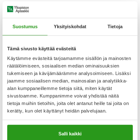
hoitamaan apteekkiasiointeja puolestaan
suomi.fi-
palvelussa
ja
olette molemmat
Yliopiston Apteekin kanta-
asiakkaita
. Reseptilääkkeiden ostaminen verkkoapteekista
toisen puolesta edellyttää, että olet kirjautunueena
Suostumus
Yksityiskohdat
Tietoja
verkkoapteekkiin ya.fi ja tehnyt vahvan tunnistautumisen
pankkitunnuksillasi tai mobiilivarmenteellasi.
4. Alaikäisen puolesta asiointi apteekissa
Tämä sivusto käyttää evästeitä
Voit asioida apteekissa alaikäisen lapsesi puolesta
Käytämme evästeitä tarjoamamme sisällön ja mainosten
esittämällä hänen
Kela-korttinsa
tai
potilasohjeensa
.
räätälöimiseen, sosiaalisen median ominaisuuksien
Lapsen puolesta asiointi onnistuu myös esittämällä oma
tukemiseen ja kävijämäärämme analysoimiseen. Lisäksi
henkilöllisyystodistuksesi tai ajokorttisi, ja kertomalla lapsesi
jaamme sosiaalisen median, mainosalan ja analytiikka-
henkilötunnus. Huoltajuussuhde tarkistetaan luvallasi
alan kumppaneillemme tietoja siitä, miten käytät
suomi.fi-valtuutuspalvelusta.
sivustoamme. Kumppanimme voivat yhdistää näitä
5. Nouda verkkotilaus toisen puolesta
tietoja muihin tietoihin, joita olet antanut heille tai joita on
kerätty, kun olet käyttänyt heidän palvelujaan.
Voit myös noutaa läheisesi verkkoapteekkitilauksen
Yliopiston Apteekista hänen puolestaan. Läheisesi voi tehdä
itse tilauksen verkkoapteekista ya.fi omilla
pankkitunnuksillaan
ja antaa sinulle tekstiviestillä
Salli kaikki
saapuneen paketin noutokoodin. Noutokoodilla saat