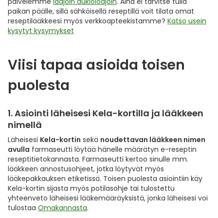
palvelemme
laajoin aukioloajoin
. Aina ei tarvitse tulla
Yleis
paikan päälle, sillä sähköisellä reseptillä voit tilata omat
reseptilääkkeesi myös verkkoapteekistamme?
Katso usein
Lapset
Vartalon ihonhoito
Nesteytysvalmisteet
Kurkkukipu
Virts
Umme
kysytyt kysymykset
Matkailu
YA-tuotesarja
Omega-3 ja rasvahapot
Lihas- ja nivelkipu
Virts
Vitam
Viisi tapaa asioida toisen
Raskaus, äitiys ja vauvan hoito
Proteiini ja muut lisäravinteet
Närästys
puolesta
Silmät, korvat ja nenä
Rauta ja rautalisät
Peräpukamat
1. Asiointi läheisesi Kela-kortilla ja lääkkeen
nimellä
Suunhoito
Ravitsemus
Päänsärky
Läheisesi
Kela-kortin
sekä
noudettavan lääkkeen nimen
avulla
farmaseutti löytää hänelle määrätyn e-reseptin
Sydän ja verenkierto
Sinkki
Ripuli
reseptitietokannasta. Farmaseutti kertoo sinulle mm.
lääkkeen annostusohjeet, jotka löytyvät myös
Testit, mittarit ja laitteet
Ubikinoni - koentsyymi Q10
Suun kuivuminen
lääkepakkauksen etiketissä. Toisen puolesta asiointiin käy
Kela-kortin sijasta myös potilasohje tai tulostettu
yhteenveto läheisesi lääkemääräyksistä, jonka läheisesi voi
Tupakoinnin lopettaminen
Urheilu ja tarvikkeet
Syyhy
tulostaa
Omakannasta
.