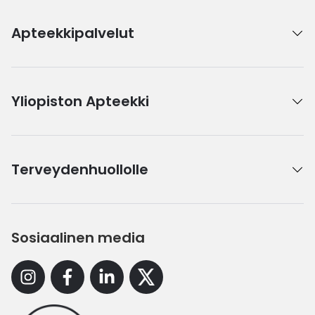
Apteekkipalvelut
Yliopiston Apteekki
Terveydenhuollolle
Sosiaalinen media
Instagram
Facebook
Linkedin
X