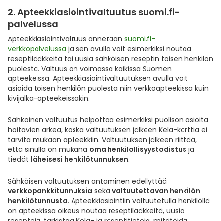
2. Apteekkiasiointivaltuutus suomi.fi-
Ulkoilu
Vitamiinit
Syylät ja känsät
palvelussa
Uni ja mieli
YA-tuotesarja
Täit
Apteekkiasiointivaltuus annetaan
suomi.fi-
verkkopalvelussa
ja sen avulla voit esimerkiksi noutaa
reseptilääkkeitä tai uusia sähköisen reseptin toisen henkilön
Vatsa
Ummetus
puolesta. Valtuus on voimassa kaikissa Suomen
apteekeissa. Apteekkiasiointivaltuutuksen avulla voit
asioida toisen henkilön puolesta niin verkkoapteekissa kuin
Yskä
kivijalka-apteekeissakin.
Äänen käheys
Sähköinen valtuutus helpottaa esimerkiksi puolison asioita
hoitavien arkea, koska valtuutuksen jälkeen Kela-korttia ei
tarvita mukaan apteekkiin. Valtuutuksen jälkeen riittää,
että sinulla on mukana
oma henkilöllisyystodistus
ja
tiedät
läheisesi henkilötunnuksen
.
Sähköisen valtuutuksen antaminen edellyttää
verkkopankkitunnuksia
sekä
valtuutettavan henkilön
henkilötunnusta
. Apteekkiasiointiin valtuutetulla henkilöllä
on apteekissa oikeus noutaa reseptilääkkeitä, uusia
reseptejä, tarkistaa Kela- ja reseptitietoja, mitätöidä