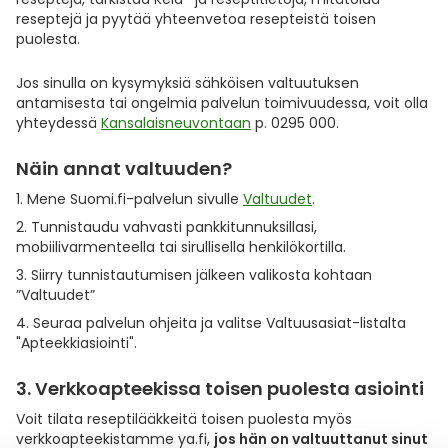
reseptejä ja pyytää yhteenvetoa resepteistä toisen
puolesta.
Jos sinulla on kysymyksiä sähköisen valtuutuksen
antamisesta tai ongelmia palvelun toimivuudessa, voit olla
yhteydessä
Kansalaisneuvontaan
p. 0295 000.
Näin annat valtuuden?
Mene Suomi.fi-palvelun sivulle
Valtuudet
.
Tunnistaudu vahvasti pankkitunnuksillasi,
mobiilivarmenteella tai sirullisella henkilökortilla.
Siirry tunnistautumisen jälkeen valikosta kohtaan
”Valtuudet”
Seuraa palvelun ohjeita ja valitse Valtuusasiat-listalta
"Apteekkiasiointi".
3. Verkkoapteekissa toisen puolesta asiointi
Voit tilata reseptilääkkeitä toisen puolesta myös
verkkoapteekistamme ya.fi,
jos hän on valtuuttanut sinut