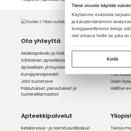
Tämä sivusto käyttää eväste
Käytämme evästeitä tarjoama
ja kävijämäärämme analysoim
kumppaneillemme tietoja siitä
olet antanut heille tai joita o
Ota yhteyttä
Verkko
Asiakaspalvelu ja lääkeneuvonta
Reseptilä
Kiellä
Sähköinen apteekkiasiointi
Yleistä v
Apteekkien yhteystiedot
Maksu- ja
Kumppaniapteekit
Toimitus
Jätä tuotetoive
Usein kys
Palautukset, peruutukset ja
Hallitse e
tuotereklamaatiot
Apteekkipalvelut
Yliopi
Kelakorvaus- ja toimitusvälilaskuri
Tietoa me