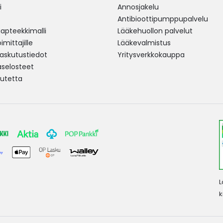
i
Annosjakelu
Antibioottipumppupalvelu
pteekkimalli
Lääkehuollon palvelut
mittajille
Lääkevalmistus
 laskutustiedot
Yritysverkkokauppa
aselosteet
utetta
L
k