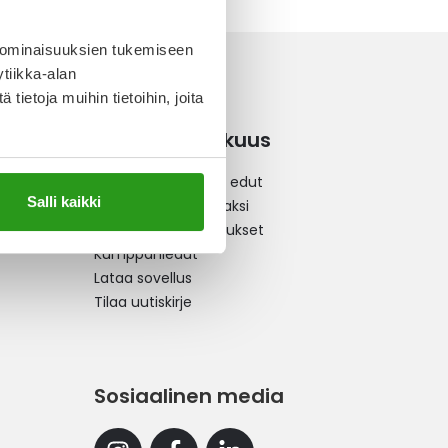
 ominaisuuksien tukemiseen
tiikka-alan
ietoja muihin tietoihin, joita
Kanta-asiakkuus
Kanta-asiakkuus ja edut
Salli kaikki
Liity kanta-asiakkaaksi
Kanta-asiakastarjoukset
Kumppaniedut
Lataa sovellus
Tilaa uutiskirje
Sosiaalinen media