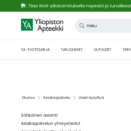
Tilaa Wolt-pikatoimituksella nopeasti ja turvallisest
Skip
to
Haku
Content
YA-TUOTESARJA
TARJOUKSET
UUTUUDET
TERV
🔥48h ALE:n jatkot! Etukoodilla JATKOT48 kaikki* norma
kampanjasivulta.
Etusivu
Asiakaspalvelu
Usein kysyttyä
Sähköinen asiointi
Asiakaspalvelun yhteystiedot