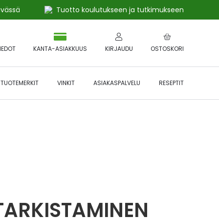
ivässä
Tuotto koulutukseen ja tutkimukseen
IEDOT
KANTA-ASIAKKUUS
KIRJAUDU
OSTOSKORI
TUOTEMERKIT
VINKIT
ASIAKASPALVELU
RESEPTIT
 🔥 *Katso tarkemmat ehdot
Hyödynnä
etu!
TARKISTAMINEN