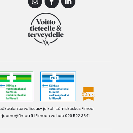
Instagram
Facebook
Linkedin
ääkealan turvallisuus- ja kehittämiskeskus Fimea
irjaamo@fimea.fi
| Fimean vaihde 029 522 3341