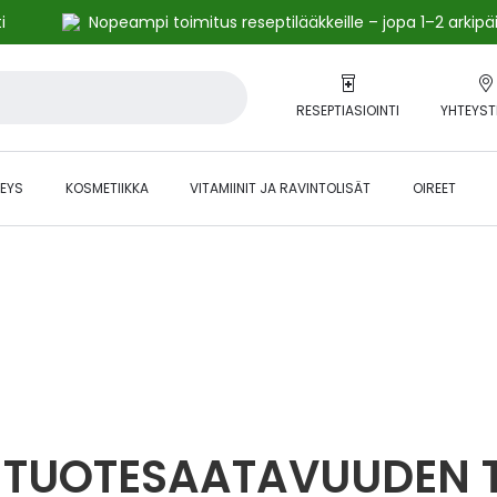
i
Nopeampi toimitus reseptilääkkeille – jopa 1–2 arkipä
RESEPTIASIOINTI
YHTEYST
EYS
KOSMETIIKKA
VITAMIINIT JA RAVINTOLISÄT
OIREET
alihintaiset tuotteet kanta-asiakkaille -24 % to klo 23.59 asti.
TUOTESAATAVUUDEN 