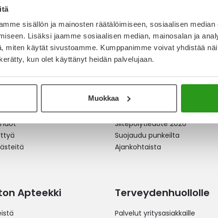
itä
mme sisällön ja mainosten räätälöimiseen, sosiaalisen median
iseen. Lisäksi jaamme sosiaalisen median, mainosalan ja analy
, miten käytät sivustoamme. Kumppanimme voivat yhdistää näitä t
n kerätty, kun olet käyttänyt heidän palvelujaan.
apteekki
Ajankohtaista
äkkeet netistä
Allergia
Muokkaa
erkkoapteekista
Itsehoitolääkkeet
 toimitustavat
Hyvinvointituotteet
ehdot
Siitepölytiedote 2026
yttyä
Suojaudu punkeilta
västeitä
Ajankohtaista
ston Apteekki
Terveydenhuollolle
istä
Palvelut yritysasiakkaille