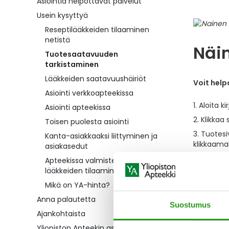
Asiointia helpottavat palvelut
Usein kysyttyä
Reseptilääkkeiden tilaaminen
netistä
Näi
Tuotesaatavuuden
tarkistaminen
Lääkkeiden saatavuushäiriöt
Voit hel
Asiointi verkkoapteekissa
Aloita k
Asiointi apteekissa
Klikkaa 
Toisen puolesta asiointi
Tuotesi
Kanta-asiakkaaksi liittyminen ja
klikkaama
asiakasedut
Mikäli 
Apteekissa valmistettavien
saatavilla.
lääkkeiden tilaaminen
Mikä on YA-hinta?
Tiesithän
Anna palautetta
Suostumus
Ajankohtaista
Yliopiston Apteekin asiantuntijat