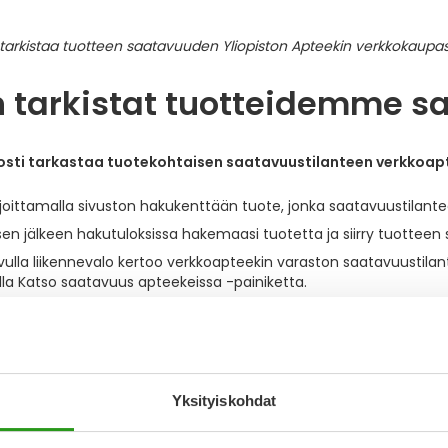
n tarkistat tuotteidemme s
posti tarkastaa tuotekohtaisen saatavuustilanteen verkko
irjoittamalla sivuston hakukenttään tuote, jonka saatavuustilante
sen jälkeen hakutuloksissa hakemaasi tuotetta ja siirry tuotteen s
vulla liikennevalo kertoo verkkoapteekin varaston saatavuustila
lla Katso saatavuus apteekeissa -painiketta.
tuote on verkkoapteekistamme loppu, voit tilata sähköpostiisi ilm
, että voit tarkistaa myös lääkkeiden saatavuushäiriöt helposti
Yksityiskohdat