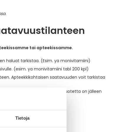
aatavuustilanteen
apteekissamme tai apteekissamme.
en haluat tarkistaa. (Esim. ya monivitamiini)
ivulle. (esim. ya monivitamiini tabl 200 kpl)
nteen. Apteekkikohtaisen saatavuuden voit tarkistaa
oituksen. Saat ilmoituksen, kun tuotetta on jälleen
 verkkoapteekissamme?
Tietoja