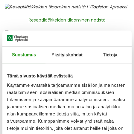
Ulkoilu
Vitamiinit
Syylät ja känsät
Reseptilääkkeiden tilaaminen netistä
Uni ja mieli
YA-tuotesarja
Täit
Vatsa
Ummetus
Kelakorvauslaskuri
Yskä
Suostumus
Yksityiskohdat
Tietoja
Äänen käheys
Toisen puolesta asiointi
Tämä sivusto käyttää evästeitä
Käytämme evästeitä tarjoamamme sisällön ja mainosten
räätälöimiseen, sosiaalisen median ominaisuuksien
Lääkityslista
tukemiseen ja kävijämäärämme analysoimiseen. Lisäksi
jaamme sosiaalisen median, mainosalan ja analytiikka-
alan kumppaneillemme tietoja siitä, miten käytät
sivustoamme. Kumppanimme voivat yhdistää näitä
Lääkeneuvonta
tietoja muihin tietoihin, joita olet antanut heille tai joita on