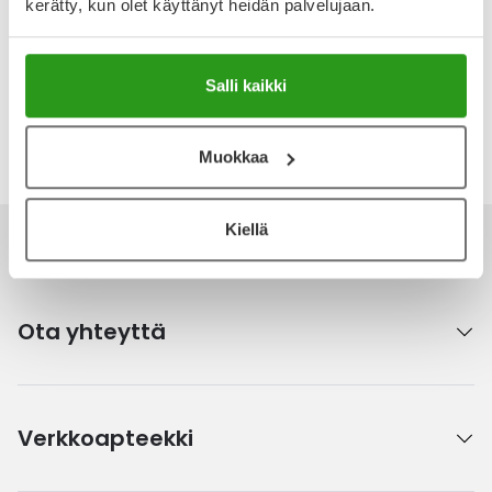
kerätty, kun olet käyttänyt heidän palvelujaan.
Lääkejätteiden palautus
Salli kaikki
OmaKanta
Muokkaa
Kiellä
Ota yhteyttä
Verkkoapteekki