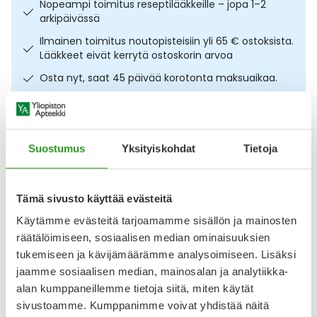
Nopeampi toimitus reseptilääkkeille – jopa 1–2
Ulkoilu
Vitamiinit
Syylät ja känsät
arkipäivässä
Ilmainen toimitus noutopisteisiin yli 65 € ostoksista.
Uni ja mieli
YA-tuotesarja
Täit
Lääkkeet eivät kerrytä ostoskorin arvoa
Osta nyt, saat 45 päivää korotonta maksuaikaa.
Vatsa
Ummetus
Kuvaus
Käyttö
Koostumus
Info
Yskä
Suostumus
Yksityiskohdat
Tietoja
Ravitseva kosteusvoide normaalille ja kuivalle iholle, sopii
Äänen käheys
koko vartalolle. Weleda Skin Food Light on kevyt,
luonnollinen kosteusvoide, joka pehmentää, silottaa ja
Tämä sivusto käyttää evästeitä
kosteuttaa välittömästi kuivaa ihoa. Valmiste sisältää
runsaasti luonnon raaka-aineita, kuten ihoa vahvistavaa
Käytämme evästeitä tarjoamamme sisällön ja mainosten
sheavoita sekä rauhoittavaa kamomilla- ja
räätälöimiseen, sosiaalisen median ominaisuuksien
kehäkukkauutetta. Mieto appelsiinin ja sitrushedelmän
tukemiseen ja kävijämäärämme analysoimiseen. Lisäksi
tuoksu,
jaamme sosiaalisen median, mainosalan ja analytiikka-
Näytä koko kuvaus
alan kumppaneillemme tietoja siitä, miten käytät
sivustoamme. Kumppanimme voivat yhdistää näitä