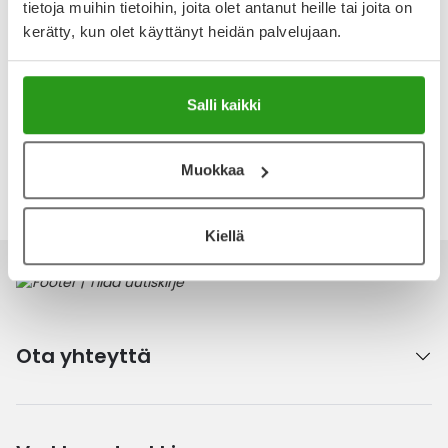
Arvostelut ja kokemuksia
tietoja muihin tietoihin, joita olet antanut heille tai joita on
Tuotteella ei ole vielä yhtään arvostelua.
kerätty, kun olet käyttänyt heidän palvelujaan.
Kirjoita arvostelu
Salli kaikki
Muokkaa
Katso kaikki Weleda-tuotteet
Kiellä
Ota yhteyttä